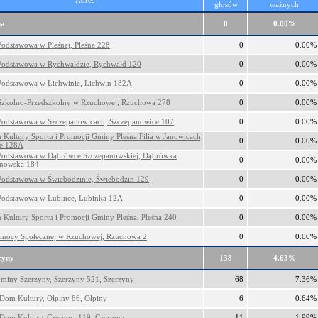
Adres
głosów
ważnych
na
0
0.00%
Podstawowa w Pleśnej, Pleśna 228
0
0.00%
Podstawowa w Rychwałdzie, Rychwałd 120
0
0.00%
Podstawowa w Lichwinie, Lichwin 182A
0
0.00%
Szkolno-Przedszkolny w Rzuchowej, Rzuchowa 278
0
0.00%
Podstawowa w Szczepanowicach, Szczepanowice 107
0
0.00%
 Kultury Sportu i Promocji Gminy Pleśna Filia w Janowicach,
0
0.00%
ce 128A
Podstawowa w Dąbrówce Szczepanowskiej, Dąbrówka
0
0.00%
anowska 184
Podstawowa w Świebodzinie, Świebodzin 129
0
0.00%
Podstawowa w Lubince, Lubinka 12A
0
0.00%
 Kultury Sportu i Promocji Gminy Pleśna, Pleśna 240
0
0.00%
mocy Społecznej w Rzuchowej, Rzuchowa 2
0
0.00%
zyny
138
4.63%
miny Szerzyny, Szerzyny 521, Szerzyny
68
7.36%
 Dom Kultury, Ołpiny 86, Ołpiny
6
0.64%
 Dom Kultury, Czermna 119, Czermna
11
1.99%