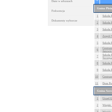
Nr
Dane w arkuszach
Gmina Pleś
Frekwencja
1
Szkoła 
Dokumenty wyborcze
2
Szkoła 
3
Szkoła 
4
Zespół 
5
Szkoła 
Centrum
6
Janowi
Szkoła 
7
Szczep
8
Szkoła 
9
Szkoła 
10
Centrum
11
Dom Po
Gmina Szer
1
Urząd G
2
Wiejski
3
Wiejski