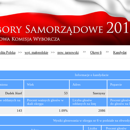
lita Polska
>>
woj. małopolskie
>>
pow. tarnowski
>>
Okręg 6
>>
Kandydat
Informacje o kandydacie
imiona
Wiek
Adres
Poparcie
Dudek Józef
53
Szerzyny
ów oddanych na
Procent ważnych głosów w
Liczba głosów
Procent głosó
skali okręgu
oddanych na listę
do głosów na l
143
1.09%
2086
Wyniki głosowania w okręgu nr 6 w podziale na obwody
Liczba
Procent głosów