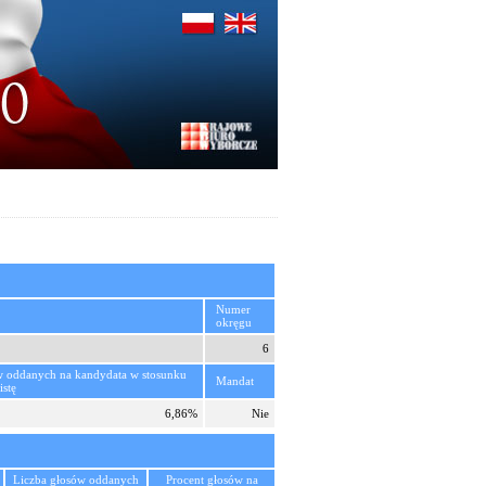
Numer
okręgu
6
w oddanych na kandydata w stosunku
Mandat
istę
6,86%
Nie
Liczba głosów oddanych
Procent głosów na