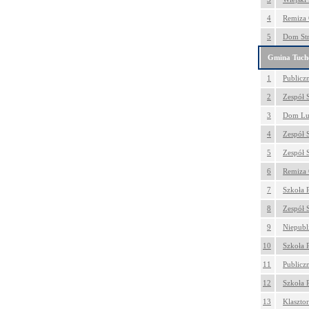
4
Remiza 
5
Dom Str
Gmina Tuc
1
Publicz
2
Zespół 
3
Dom Lu
4
Zespół 
5
Zespół 
6
Remiza 
7
Szkoła 
8
Zespół S
9
Niepubl
10
Szkoła 
11
Publicz
12
Szkoła 
13
Klaszto