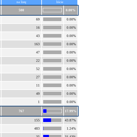
na listę
liście
500
0.00%
69
0.00%
16
0.00%
43
0.00%
163
0.00%
47
0.00%
22
0.00%
52
0.00%
27
0.00%
11
0.00%
49
0.00%
1
0.00%
767
17.99%
155
43.87%
483
1.24%
35
31.43%