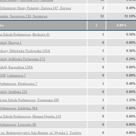
Ochotniczej Straży Pożarnej, Żurowa 247, Żurowa
2
0.49%
ażaka, Swoszowa 150, Swoszowa
51
31.10%
hów
5
0.09%
na Szkoła Podstawowa, Buchcice 41
1
0.56%
Szkół, Burzyn 1
0
0.00%
dowy, Dąbrówka Tuchowska 145A
1
0.30%
Szkół, Jodłówka Tuchowska 275
1
0.29%
Szkół, Karwodrza 139A
0
0.00%
OSP, Lubaszowa 7
0
0.00%
Podstawowa, Piotrkowice 7
1
0.48%
zkół, Siedliska 232
0
0.00%
iczna Szkoła Podstawowa, Trzemesna 100
1
1.33%
Podstawowa, Zabłędza 38A
0
0.00%
na Szkoła Podstawowa, Meszna Opacka 110
0
0.00%
Podstawowa, Łowczów 96
0
0.00%
r oo. Redemptorystów Sala Betania, ul. Wysoka 1, Tuchów
0
0.00%