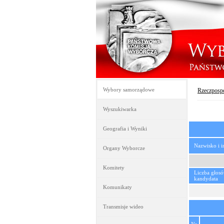
Wybory samorządowe
Rzeczpospo
Wyszukiwarka
Geografia i Wyniki
Nazwisko i 
Organy Wyborcze
Komitety
Liczba głos
kandydata
Komunikaty
Transmisje wideo