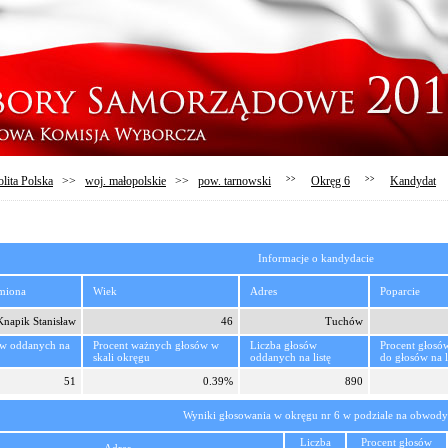
lita Polska
>>
woj. małopolskie
>>
pow. tarnowski
>>
Okręg 6
>>
Kandydat
Informacje o kandydacie
imiona
Wiek
Adres
Poparcie
Knapik Stanisław
46
Tuchów
ów oddanych na
Procent ważnych głosów w
Liczba głosów
Procent głosó
skali okręgu
oddanych na listę
do głosów na l
51
0.39%
890
Wyniki głosowania w okręgu nr 6 w podziale na obwody
Liczba
Procent głosów