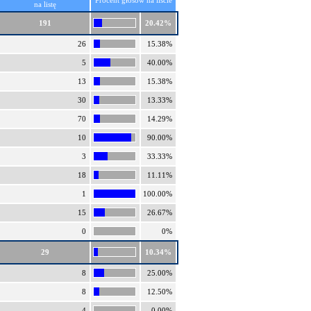
Procent głosów na liście
na listę
191
20.42%
26
15.38%
5
40.00%
13
15.38%
30
13.33%
70
14.29%
10
90.00%
3
33.33%
18
11.11%
1
100.00%
15
26.67%
0
0%
29
10.34%
8
25.00%
8
12.50%
4
0.00%