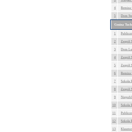
4
Remiza 
5
Dom Str
Gmina Tuc
1
Publicz
2
Zespół 
3
Dom Lu
4
Zespół 
5
Zespół 
6
Remiza 
7
Szkoła 
8
Zespół S
9
Niepubl
10
Szkoła 
11
Publicz
12
Szkoła 
13
Klaszto