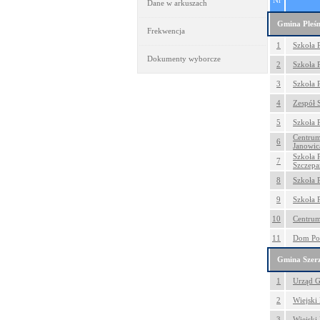
Nr
Dane w arkuszach
Gmina Pleś
Frekwencja
1
Szkoła 
Dokumenty wyborcze
2
Szkoła 
3
Szkoła 
4
Zespół 
5
Szkoła 
Centrum
6
Janowic
Szkoła 
7
Szczep
8
Szkoła 
9
Szkoła 
10
Centrum
11
Dom Po
Gmina Szer
1
Urząd G
2
Wiejski
3
Wiejski