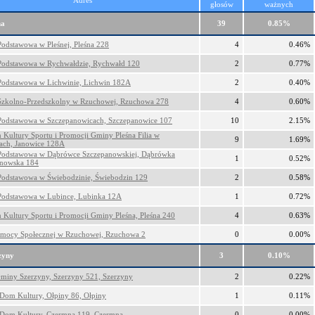
Adres
głosów
ważnych
na
39
0.85%
Podstawowa w Pleśnej, Pleśna 228
4
0.46%
Podstawowa w Rychwałdzie, Rychwałd 120
2
0.77%
Podstawowa w Lichwinie, Lichwin 182A
2
0.40%
Szkolno-Przedszkolny w Rzuchowej, Rzuchowa 278
4
0.60%
Podstawowa w Szczepanowicach, Szczepanowice 107
10
2.15%
 Kultury Sportu i Promocji Gminy Pleśna Filia w
9
1.69%
ach, Janowice 128A
Podstawowa w Dąbrówce Szczepanowskiej, Dąbrówka
1
0.52%
anowska 184
Podstawowa w Świebodzinie, Świebodzin 129
2
0.58%
Podstawowa w Lubince, Lubinka 12A
1
0.72%
 Kultury Sportu i Promocji Gminy Pleśna, Pleśna 240
4
0.63%
mocy Społecznej w Rzuchowej, Rzuchowa 2
0
0.00%
zyny
3
0.10%
miny Szerzyny, Szerzyny 521, Szerzyny
2
0.22%
 Dom Kultury, Ołpiny 86, Ołpiny
1
0.11%
 Dom Kultury, Czermna 119, Czermna
0
0.00%