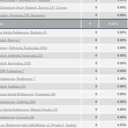
Ochotniczej Straży Pożarnej, Żurowa 247, Żurowa
0
0.00%
ażaka, Swoszowa 150, Swoszowa
0
0.00%
hów
9
0.16%
na Szkoła Podstawowa, Buchcice 41
0
0.00%
Szkół, Burzyn 1
0
0.00%
dowy, Dąbrówka Tuchowska 145A
0
0.00%
Szkół, Jodłówka Tuchowska 275
0
0.00%
Szkół, Karwodrza 139A
0
0.00%
OSP, Lubaszowa 7
0
0.00%
Podstawowa, Piotrkowice 7
1
0.48%
zkół, Siedliska 232
0
0.00%
iczna Szkoła Podstawowa, Trzemesna 100
0
0.00%
Podstawowa, Zabłędza 38A
0
0.00%
na Szkoła Podstawowa, Meszna Opacka 110
0
0.00%
Podstawowa, Łowczów 96
0
0.00%
r oo. Redemptorystów Sala Betania, ul. Wysoka 1, Tuchów
8
0.92%