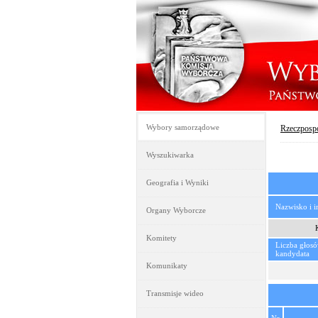
Wybory samorządowe
Rzeczpospo
Wyszukiwarka
Geografia i Wyniki
Nazwisko i 
Organy Wyborcze
Komitety
Liczba głos
kandydata
Komunikaty
Transmisje wideo