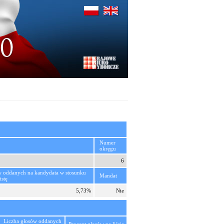
Numer
okręgu
6
w oddanych na kandydata w stosunku
Mandat
istę
5,73%
Nie
Liczba głosów oddanych