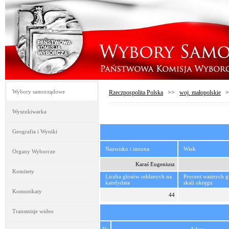
Wybory samorządowe
Rzeczpospolita Polska
>>
woj. małopolskie
>
Wyszukiwarka
Geografia i Wyniki
Nazwisko i imiona
Wiek
Organy Wyborcze
Karaś Eugeniusz
Komitety
Liczba głosów oddanych na
Procent ważnych 
kandydata
skali okręgu
Komunikaty
44
Transmisje wideo