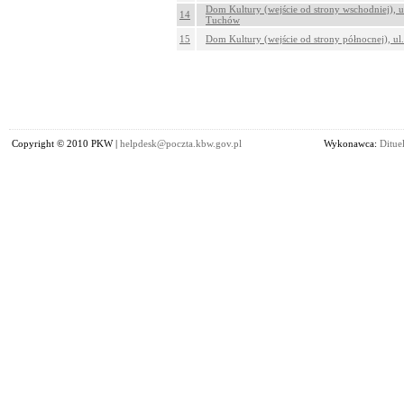
Dom Kultury (wejście od strony wschodniej), u
14
Tuchów
15
Dom Kultury (wejście od strony północnej), u
Copyright © 2010 PKW |
helpdesk@poczta.kbw.gov.pl
Wykonawca:
Dituel