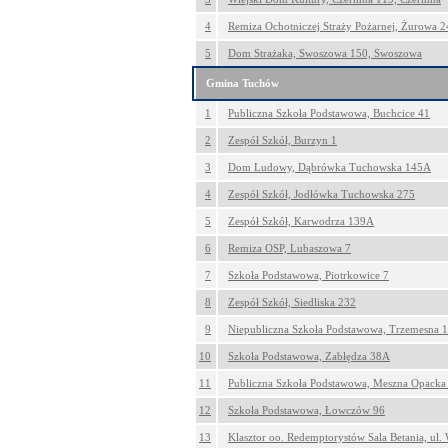
4
Remiza Ochotniczej Straży Pożarnej, Żurowa 
5
Dom Strażaka, Swoszowa 150, Swoszowa
Gmina Tuchów
1
Publiczna Szkoła Podstawowa, Buchcice 41
2
Zespół Szkół, Burzyn 1
3
Dom Ludowy, Dąbrówka Tuchowska 145A
4
Zespół Szkół, Jodłówka Tuchowska 275
5
Zespół Szkół, Karwodrza 139A
6
Remiza OSP, Lubaszowa 7
7
Szkoła Podstawowa, Piotrkowice 7
8
Zespół Szkół, Siedliska 232
9
Niepubliczna Szkoła Podstawowa, Trzemesna 
10
Szkoła Podstawowa, Zabłędza 38A
11
Publiczna Szkoła Podstawowa, Meszna Opacka
12
Szkoła Podstawowa, Łowczów 96
13
Klasztor oo. Redemptorystów Sala Betania, ul