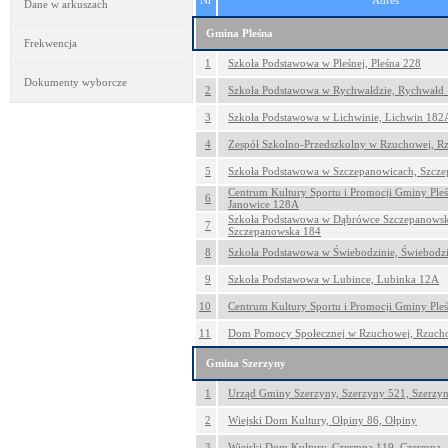
Nr
Adres
Dane w arkuszach
Gmina Pleśna
Frekwencja
1
Szkoła Podstawowa w Pleśnej, Pleśna 228
Dokumenty wyborcze
2
Szkoła Podstawowa w Rychwałdzie, Rychwałd
3
Szkoła Podstawowa w Lichwinie, Lichwin 182
4
Zespół Szkolno-Przedszkolny w Rzuchowej, 
5
Szkoła Podstawowa w Szczepanowicach, Szcz
Centrum Kultury Sportu i Promocji Gminy Pleś
6
Janowice 128A
Szkoła Podstawowa w Dąbrówce Szczepanowsk
7
Szczepanowska 184
8
Szkoła Podstawowa w Świebodzinie, Świebodz
9
Szkoła Podstawowa w Lubince, Lubinka 12A
10
Centrum Kultury Sportu i Promocji Gminy Pleś
11
Dom Pomocy Społecznej w Rzuchowej, Rzuch
Gmina Szerzyny
1
Urząd Gminy Szerzyny, Szerzyny 521, Szerzy
2
Wiejski Dom Kultury, Ołpiny 86, Ołpiny
3
Wiejski Dom Kultury, Czermna 119, Czermna