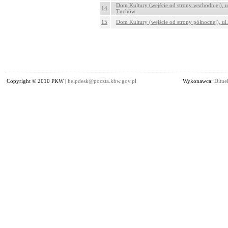
Dom Kultury (wejście od strony wschodniej), u
14
Tuchów
15
Dom Kultury (wejście od strony północnej), u
Copyright © 2010 PKW |
helpdesk@poczta.kbw.gov.pl
Wykonawca:
Dituel