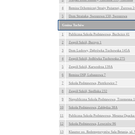
4
Remiza Ochotniczej Straży Pożarnej, Żurowa 
5
Dom Strażaka, Swoszowa 150, Swoszowa
Gmina Tuchów
1
Publiczna Szkoła Podstawowa, Buchcice 41
2
Zespół Szkół, Burzyn 1
3
Dom Ludowy, Dąbrówka Tuchowska 145A
4
Zespół Szkół, Jodłówka Tuchowska 275
5
Zespół Szkół, Karwodrza 139A
6
Remiza OSP, Lubaszowa 7
7
Szkoła Podstawowa, Piotrkowice 7
8
Zespół Szkół, Siedliska 232
9
Niepubliczna Szkoła Podstawowa, Trzemesna 
10
Szkoła Podstawowa, Zabłędza 38A
11
Publiczna Szkoła Podstawowa, Meszna Opacka
12
Szkoła Podstawowa, Łowczów 96
13
Klasztor oo. Redemptorystów Sala Betania, ul