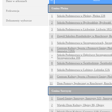
Nr
Adres
Dane w arkuszach
Gmina Pleśna
Frekwencja
1
Szkoła Podstawowa w Pleśnej, Pleśna 228
Dokumenty wyborcze
2
Szkoła Podstawowa w Rychwałdzie, Rychwałd
3
Szkoła Podstawowa w Lichwinie, Lichwin 182
4
Zespół Szkolno-Przedszkolny w Rzuchowej, 
5
Szkoła Podstawowa w Szczepanowicach, Szcz
Centrum Kultury Sportu i Promocji Gminy Pleś
6
Janowice 128A
Szkoła Podstawowa w Dąbrówce Szczepanowsk
7
Szczepanowska 184
8
Szkoła Podstawowa w Świebodzinie, Świebodz
9
Szkoła Podstawowa w Lubince, Lubinka 12A
10
Centrum Kultury Sportu i Promocji Gminy Pleś
11
Dom Pomocy Społecznej w Rzuchowej, Rzuch
Gmina Szerzyny
1
Urząd Gminy Szerzyny, Szerzyny 521, Szerzy
2
Wiejski Dom Kultury, Ołpiny 86, Ołpiny
3
Wiejski Dom Kultury, Czermna 119, Czermna