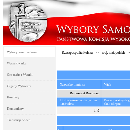
Wybory samorządowe
Rzeczpospolita Polska
>>
woj. małopolskie
>
Wyszukiwarka
Geografia i Wyniki
Nazwisko i imiona
Wiek
Organy Wyborcze
Bartkowski Bronisław
Komitety
Liczba głosów oddanych na
Procent ważnych 
kandydata
skali okręgu
Komunikaty
149
Transmisje wideo