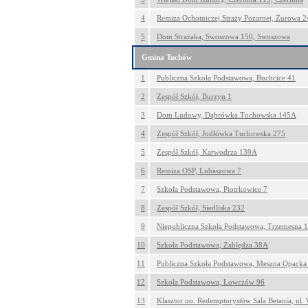
4
Remiza Ochotniczej Straży Pożarnej, Żurowa 
5
Dom Strażaka, Swoszowa 150, Swoszowa
Gmina Tuchów
1
Publiczna Szkoła Podstawowa, Buchcice 41
2
Zespół Szkół, Burzyn 1
3
Dom Ludowy, Dąbrówka Tuchowska 145A
4
Zespół Szkół, Jodłówka Tuchowska 275
5
Zespół Szkół, Karwodrza 139A
6
Remiza OSP, Lubaszowa 7
7
Szkoła Podstawowa, Piotrkowice 7
8
Zespół Szkół, Siedliska 232
9
Niepubliczna Szkoła Podstawowa, Trzemesna 
10
Szkoła Podstawowa, Zabłędza 38A
11
Publiczna Szkoła Podstawowa, Meszna Opacka
12
Szkoła Podstawowa, Łowczów 96
13
Klasztor oo. Redemptorystów Sala Betania, ul