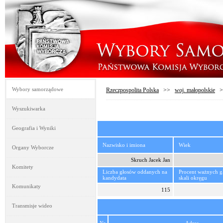
Wybory samorządowe
Rzeczpospolita Polska
>>
woj. małopolskie
>
Wyszukiwarka
Geografia i Wyniki
Nazwisko i imiona
Wiek
Organy Wyborcze
Skruch Jacek Jan
Komitety
Liczba głosów oddanych na
Procent ważnych 
kandydata
skali okręgu
Komunikaty
115
Transmisje wideo