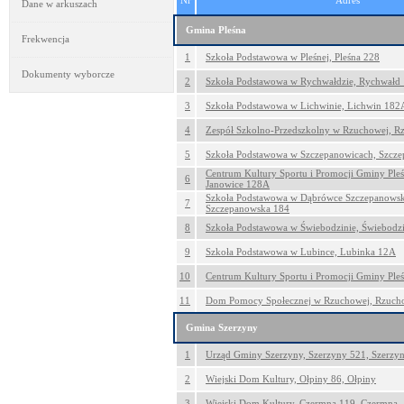
Nr
Adres
Dane w arkuszach
Gmina Pleśna
Frekwencja
1
Szkoła Podstawowa w Pleśnej, Pleśna 228
Dokumenty wyborcze
2
Szkoła Podstawowa w Rychwałdzie, Rychwałd
3
Szkoła Podstawowa w Lichwinie, Lichwin 182
4
Zespół Szkolno-Przedszkolny w Rzuchowej, 
5
Szkoła Podstawowa w Szczepanowicach, Szcz
Centrum Kultury Sportu i Promocji Gminy Pleś
6
Janowice 128A
Szkoła Podstawowa w Dąbrówce Szczepanowsk
7
Szczepanowska 184
8
Szkoła Podstawowa w Świebodzinie, Świebodz
9
Szkoła Podstawowa w Lubince, Lubinka 12A
10
Centrum Kultury Sportu i Promocji Gminy Pleś
11
Dom Pomocy Społecznej w Rzuchowej, Rzuch
Gmina Szerzyny
1
Urząd Gminy Szerzyny, Szerzyny 521, Szerzy
2
Wiejski Dom Kultury, Ołpiny 86, Ołpiny
3
Wiejski Dom Kultury, Czermna 119, Czermna