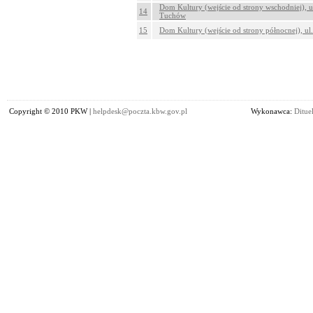
Dom Kultury (wejście od strony wschodniej), u
14
Tuchów
15
Dom Kultury (wejście od strony północnej), u
Copyright © 2010 PKW |
helpdesk@poczta.kbw.gov.pl
Wykonawca:
Dituel