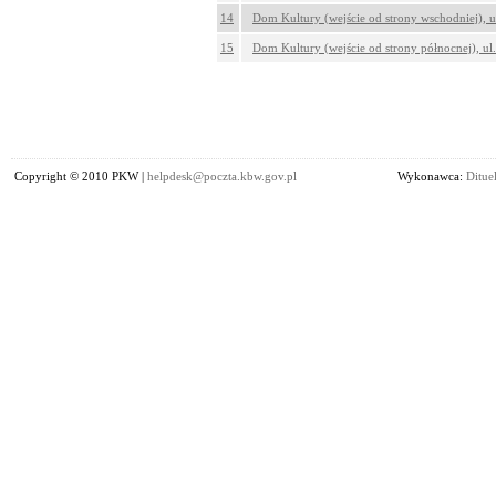
14
Dom Kultury (wejście od strony wschodniej), 
15
Dom Kultury (wejście od strony północnej), u
Copyright © 2010 PKW |
helpdesk@poczta.kbw.gov.pl
Wykonawca:
Dituel