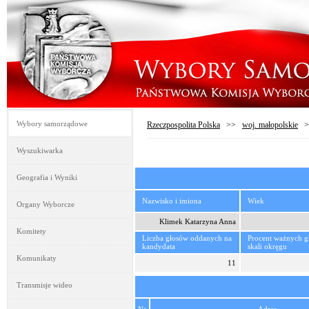
Wybory samorządowe
Rzeczpospolita Polska
>>
woj. małopolskie
>
Wyszukiwarka
Geografia i Wyniki
Nazwisko i imiona
Wiek
Organy Wyborcze
Klimek Katarzyna Anna
Komitety
Liczba głosów oddanych na
Procent ważnych 
kandydata
skali okręgu
Komunikaty
11
Transmisje wideo