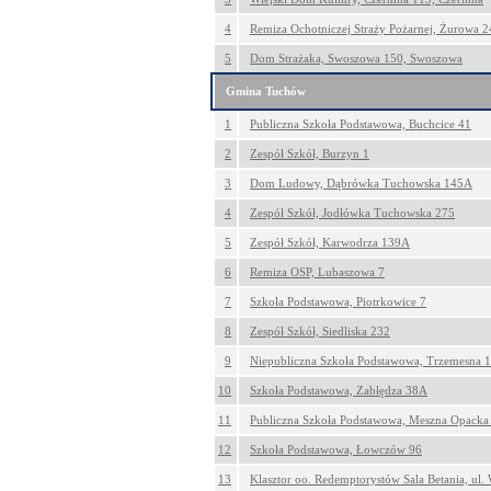
4
Remiza Ochotniczej Straży Pożarnej, Żurowa 
5
Dom Strażaka, Swoszowa 150, Swoszowa
Gmina Tuchów
1
Publiczna Szkoła Podstawowa, Buchcice 41
2
Zespół Szkół, Burzyn 1
3
Dom Ludowy, Dąbrówka Tuchowska 145A
4
Zespół Szkół, Jodłówka Tuchowska 275
5
Zespół Szkół, Karwodrza 139A
6
Remiza OSP, Lubaszowa 7
7
Szkoła Podstawowa, Piotrkowice 7
8
Zespół Szkół, Siedliska 232
9
Niepubliczna Szkoła Podstawowa, Trzemesna 
10
Szkoła Podstawowa, Zabłędza 38A
11
Publiczna Szkoła Podstawowa, Meszna Opacka
12
Szkoła Podstawowa, Łowczów 96
13
Klasztor oo. Redemptorystów Sala Betania, ul