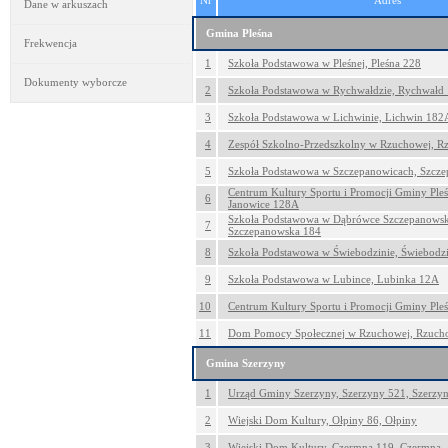
Nr
Adres
Dane w arkuszach
Gmina Pleśna
Frekwencja
1
Szkoła Podstawowa w Pleśnej, Pleśna 228
Dokumenty wyborcze
2
Szkoła Podstawowa w Rychwałdzie, Rychwałd
3
Szkoła Podstawowa w Lichwinie, Lichwin 182
4
Zespół Szkolno-Przedszkolny w Rzuchowej, 
5
Szkoła Podstawowa w Szczepanowicach, Szcz
Centrum Kultury Sportu i Promocji Gminy Pleś
6
Janowice 128A
Szkoła Podstawowa w Dąbrówce Szczepanowsk
7
Szczepanowska 184
8
Szkoła Podstawowa w Świebodzinie, Świebodz
9
Szkoła Podstawowa w Lubince, Lubinka 12A
10
Centrum Kultury Sportu i Promocji Gminy Pleś
11
Dom Pomocy Społecznej w Rzuchowej, Rzuch
Gmina Szerzyny
1
Urząd Gminy Szerzyny, Szerzyny 521, Szerzy
2
Wiejski Dom Kultury, Ołpiny 86, Ołpiny
3
Wiejski Dom Kultury, Czermna 119, Czermna