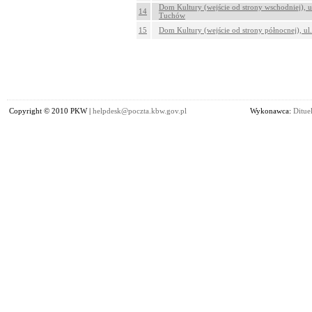
Dom Kultury (wejście od strony wschodniej), u
14
Tuchów
15
Dom Kultury (wejście od strony północnej), u
Copyright © 2010 PKW |
helpdesk@poczta.kbw.gov.pl
Wykonawca:
Dituel