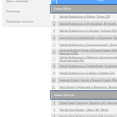
Nr
Adres
Dane w arkuszach
Gmina Pleśna
Frekwencja
1
Szkoła Podstawowa w Pleśnej, Pleśna 228
Dokumenty wyborcze
2
Szkoła Podstawowa w Rychwałdzie, Rychwałd
3
Szkoła Podstawowa w Lichwinie, Lichwin 182
4
Zespół Szkolno-Przedszkolny w Rzuchowej, 
5
Szkoła Podstawowa w Szczepanowicach, Szcz
Centrum Kultury Sportu i Promocji Gminy Pleś
6
Janowice 128A
Szkoła Podstawowa w Dąbrówce Szczepanowsk
7
Szczepanowska 184
8
Szkoła Podstawowa w Świebodzinie, Świebodz
9
Szkoła Podstawowa w Lubince, Lubinka 12A
10
Centrum Kultury Sportu i Promocji Gminy Pleś
11
Dom Pomocy Społecznej w Rzuchowej, Rzuch
Gmina Szerzyny
1
Urząd Gminy Szerzyny, Szerzyny 521, Szerzy
2
Wiejski Dom Kultury, Ołpiny 86, Ołpiny
3
Wiejski Dom Kultury, Czermna 119, Czermna