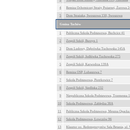
4
Remiza Ochotniczej Straży Pożarnej, Żurowa 
5
Dom Strażaka, Swoszowa 150, Swoszowa
Gmina Tuchów
1
Publiczna Szkoła Podstawowa, Buchcice 41
2
Zespół Szkół, Burzyn 1
3
Dom Ludowy, Dąbrówka Tuchowska 145A
4
Zespół Szkół, Jodłówka Tuchowska 275
5
Zespół Szkół, Karwodrza 139A
6
Remiza OSP, Lubaszowa 7
7
Szkoła Podstawowa, Piotrkowice 7
8
Zespół Szkół, Siedliska 232
9
Niepubliczna Szkoła Podstawowa, Trzemesna 
10
Szkoła Podstawowa, Zabłędza 38A
11
Publiczna Szkoła Podstawowa, Meszna Opacka
12
Szkoła Podstawowa, Łowczów 96
13
Klasztor oo. Redemptorystów Sala Betania, ul