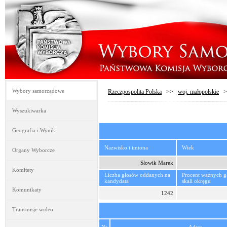
Wybory samorządowe
Rzeczpospolita Polska
>>
woj. małopolskie
>
Wyszukiwarka
Geografia i Wyniki
Nazwisko i imiona
Wiek
Organy Wyborcze
Słowik Marek
Komitety
Liczba głosów oddanych na
Procent ważnych 
kandydata
skali okręgu
Komunikaty
1242
Transmisje wideo