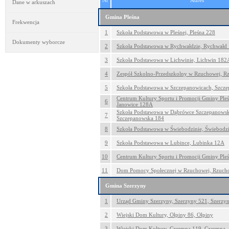
Nr
Adres
Dane w arkuszach
Gmina Pleśna
Frekwencja
1
Szkoła Podstawowa w Pleśnej, Pleśna 228
Dokumenty wyborcze
2
Szkoła Podstawowa w Rychwałdzie, Rychwałd
3
Szkoła Podstawowa w Lichwinie, Lichwin 182
4
Zespół Szkolno-Przedszkolny w Rzuchowej, 
5
Szkoła Podstawowa w Szczepanowicach, Szcz
Centrum Kultury Sportu i Promocji Gminy Pleś
6
Janowice 128A
Szkoła Podstawowa w Dąbrówce Szczepanowsk
7
Szczepanowska 184
8
Szkoła Podstawowa w Świebodzinie, Świebodz
9
Szkoła Podstawowa w Lubince, Lubinka 12A
10
Centrum Kultury Sportu i Promocji Gminy Pleś
11
Dom Pomocy Społecznej w Rzuchowej, Rzuch
Gmina Szerzyny
1
Urząd Gminy Szerzyny, Szerzyny 521, Szerzy
2
Wiejski Dom Kultury, Ołpiny 86, Ołpiny
3
Wiejski Dom Kultury, Czermna 119, Czermna