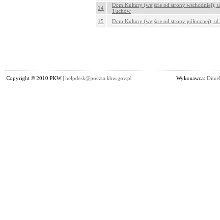
Dom Kultury (wejście od strony wschodniej), u
14
Tuchów
15
Dom Kultury (wejście od strony północnej), u
Copyright © 2010 PKW |
helpdesk@poczta.kbw.gov.pl
Wykonawca:
Dituel