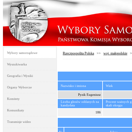
Wybory samorządowe
Rzeczpospolita Polska
>>
woj. małopolskie
>
Wyszukiwarka
Geografia i Wyniki
Nazwisko i imiona
Wiek
Organy Wyborcze
Pyzik Eugeniusz
Komitety
Liczba głosów oddanych na
Procent ważnych 
kandydata
skali okręgu
Komunikaty
186
Transmisje wideo