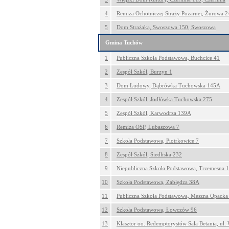
4
Remiza Ochotniczej Straży Pożarnej, Żurowa 
5
Dom Strażaka, Swoszowa 150, Swoszowa
Gmina Tuchów
1
Publiczna Szkoła Podstawowa, Buchcice 41
2
Zespół Szkół, Burzyn 1
3
Dom Ludowy, Dąbrówka Tuchowska 145A
4
Zespół Szkół, Jodłówka Tuchowska 275
5
Zespół Szkół, Karwodrza 139A
6
Remiza OSP, Lubaszowa 7
7
Szkoła Podstawowa, Piotrkowice 7
8
Zespół Szkół, Siedliska 232
9
Niepubliczna Szkoła Podstawowa, Trzemesna 
10
Szkoła Podstawowa, Zabłędza 38A
11
Publiczna Szkoła Podstawowa, Meszna Opacka
12
Szkoła Podstawowa, Łowczów 96
13
Klasztor oo. Redemptorystów Sala Betania, ul