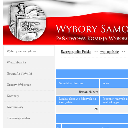
Wybory samorządowe
Rzeczpospolita Polska
>>
woj. opolskie
>>
Wyszukiwarka
Geografia i Wyniki
Nazwisko i imiona
Wiek
Organy Wyborcze
Barton Hubert
Komitety
Liczba głosów oddanych na
Procent ważnych 
kandydata
skali okręgu
Komunikaty
28
Transmisje wideo