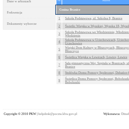
Nr
Adres
Dane w arkuszach
Gmina Branice
Frekwencja
1
Szkoła Podstawowa, ul. Szkolna 8, Branice
Dokumenty wyborcze
2
Świetlic Wiejska w Wysokiej, Wysoka 18, Wyso
Szkoła Podstawowa we Włodzieninie, Włodzien
3
Włodzienin
Szkoła Podstawowa w Uciechowicach, Uciechow
4
Uciechowice
Wiejski Dom Kultury w Bliszczycach, Bliszczyc
5
Bliszczyce
6
Świetlica Wiejska w Lewicach, Lewice, Lewice
Sala gimnastyczna Woj. Szpitala w Branicach, ul
7
Branice
8
Stołówka Domu Pomocy Społecznej, Dzbańce-O
Świetlica Domu Pomocy Społecznej, Boboluszk
9
Boboluszki
Copyright © 2010 PKW |
helpdesk@poczta.kbw.gov.pl
Wykonawca:
Dituel