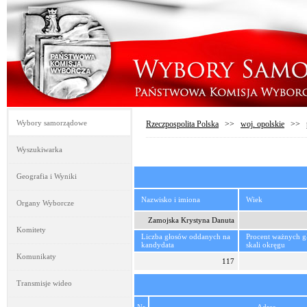
Wybory samorządowe
Rzeczpospolita Polska
>>
woj. opolskie
>>
Wyszukiwarka
Geografia i Wyniki
Nazwisko i imiona
Wiek
Organy Wyborcze
Zamojska Krystyna Danuta
Komitety
Liczba głosów oddanych na
Procent ważnych 
kandydata
skali okręgu
Komunikaty
117
Transmisje wideo