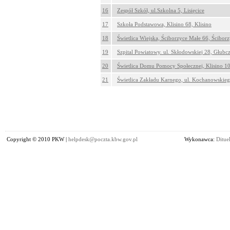
16
Zespół Szkół, ul.Szkolna 5, Lisięcice
17
Szkoła Podstawowa, Klisino 68, Klisino
18
Świetlica Wiejska, Ściborzyce Małe 66, Ścibor
19
Szpital Powiatowy. ul. Skłodowskiej 28, Głubc
20
Świetlica Domu Pomocy Społecznej, Klisino 10
21
Świetlica Zakładu Karnego, ul. Kochanowskieg
Copyright © 2010 PKW |
helpdesk@poczta.kbw.gov.pl
Wykonawca:
Dituel