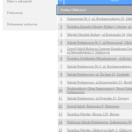
Nr
Adres
Dane w arkuszach
Gmina Głubczyce
Frekwencja
1
Gimnazjum Nr 1, ul. Kochanowskiego 31, Głu
Dokumenty wyborcze
2
Świetlica Zarządu Oświaty Kultury i Sportu, ul
3
Miejski Ośrodek Kultury, ul.Kościuszki 24, Gł
4
Szkoła Podstawowa Nr 1, ul.Dworcowa2, Głub
Zespół Szkół Rolnicze Centrum Kształcenia Us
5
ul.Niepodległości 2, Głubczyce
6
Świetlica Spółdzielni Mieszkaniowej , ul.Kręta
7
Szkoła Podstawowa Nr 2, ul. Kochanowskiego 
8
Szkoła Podstawowa, ul. Św.Jana 12, Grobniki
9
Szkoła Podstawowa, ul.Konopnickiej 15, Bog
Środowiskowy Dom Samopomocy, Nowe Gołus
10
Gołuszowice
11
Szkoła Podstawowa, ul.Opawska 15, Zopowy
12
Zespół Szkół, Pietrowice 9, Pietrowice
13
Świetlica Wiejska, Równe 120, Równe
14
Publiczna Szkoła Podstawowa, Gołuszowice 34
15
Świetlica Wiejska, Głubczyce-Sady 1, Głubczy