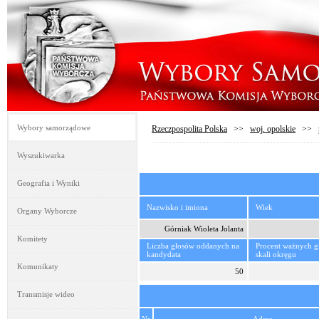
Wybory samorządowe
Rzeczpospolita Polska
>>
woj. opolskie
>>
Wyszukiwarka
Geografia i Wyniki
Nazwisko i imiona
Wiek
Organy Wyborcze
Górniak Wioleta Jolanta
Komitety
Liczba głosów oddanych na
Procent ważnych 
kandydata
skali okręgu
Komunikaty
50
Transmisje wideo