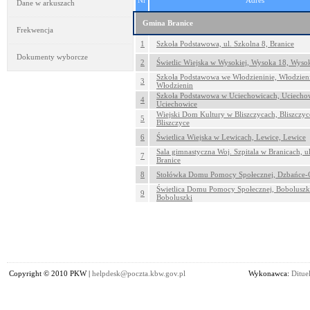
Nr
Adres
Dane w arkuszach
Gmina Branice
Frekwencja
1
Szkoła Podstawowa, ul. Szkolna 8, Branice
Dokumenty wyborcze
2
Świetlic Wiejska w Wysokiej, Wysoka 18, Wyso
Szkoła Podstawowa we Włodzieninie, Włodzien
3
Włodzienin
Szkoła Podstawowa w Uciechowicach, Uciechow
4
Uciechowice
Wiejski Dom Kultury w Bliszczycach, Bliszczyc
5
Bliszczyce
6
Świetlica Wiejska w Lewicach, Lewice, Lewice
Sala gimnastyczna Woj. Szpitala w Branicach, ul
7
Branice
8
Stołówka Domu Pomocy Społecznej, Dzbańce-O
Świetlica Domu Pomocy Społecznej, Boboluszk
9
Boboluszki
Copyright © 2010 PKW |
helpdesk@poczta.kbw.gov.pl
Wykonawca:
Dituel