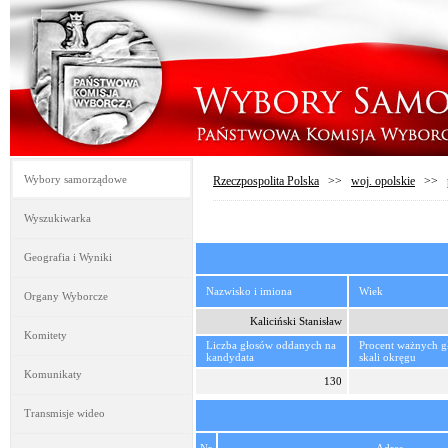
Wybory samorządowe
Rzeczpospolita Polska
>>
woj. opolskie
>>
Wyszukiwarka
Geografia i Wyniki
Nazwisko i imiona
Wiek
Organy Wyborcze
Kaliciński Stanisław
Komitety
Liczba głosów oddanych na
Procent ważnych 
kandydata
skali okręgu
Komunikaty
130
Transmisje wideo