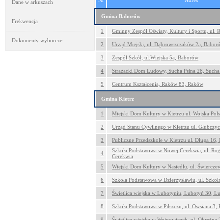
Nr
Adres
Dane w arkuszach
Gmina Baborów
Frekwencja
1
Gminny Zespół Oświaty, Kultury i Sportu, ul.
Dokumenty wyborcze
2
Urząd Miejski, ul. Dąbrowszczaków 2a, Babor
3
Zespół Szkół, ul.Wiejska 5a, Baborów
4
Strażacki Dom Ludowy, Sucha Psina 28, Sucha
5
Centrum Kształcenia, Raków 83, Raków
Gmina Kietrz
1
Miejski Dom Kultury w Kietrzu ul. Wojska Pols
2
Urząd Stanu Cywilnego w Kietrzu ul. Głubczyc
3
Publiczne Przedszkole w Kietrzu ul. Długa 16, 
Szkoła Podstawowa w Nowej Cerekwia, ul. Ro
4
Cerekwia
5
Wiejski Dom Kultury w Nasiedlu, ul. Świercze
6
Szkoła Podstawowa w Dzierżysławiu, ul. Szkol
7
Świetlica wiejska w Lubotyniu, Lubotyń 30, L
8
Szkoła Podstawowa w Pilszczu, ul. Owsiana 3, P
9
Świetlica wiejska w Wojnowicach, ul. Okrężna