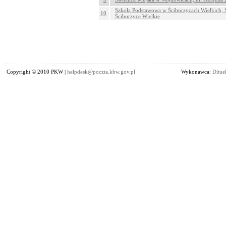
Szkoła Podstawowa w Ściborzycach Wielkich, Ś
10
Ściborzyce Wielkie
Copyright © 2010 PKW |
helpdesk@poczta.kbw.gov.pl
Wykonawca:
Dituel