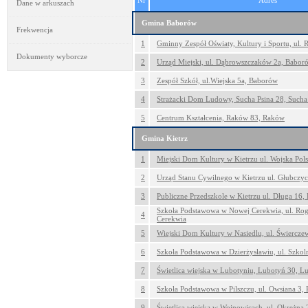
Nr
Adres
Dane w arkuszach
Gmina Baborów
Frekwencja
1
Gminny Zespół Oświaty, Kultury i Sportu, ul.
Dokumenty wyborcze
2
Urząd Miejski, ul. Dąbrowszczaków 2a, Babor
3
Zespół Szkół, ul.Wiejska 5a, Baborów
4
Strażacki Dom Ludowy, Sucha Psina 28, Sucha
5
Centrum Kształcenia, Raków 83, Raków
Gmina Kietrz
1
Miejski Dom Kultury w Kietrzu ul. Wojska Pols
2
Urząd Stanu Cywilnego w Kietrzu ul. Głubczyc
3
Publiczne Przedszkole w Kietrzu ul. Długa 16, 
Szkoła Podstawowa w Nowej Cerekwia, ul. Ro
4
Cerekwia
5
Wiejski Dom Kultury w Nasiedlu, ul. Świercze
6
Szkoła Podstawowa w Dzierżysławiu, ul. Szkol
7
Świetlica wiejska w Lubotyniu, Lubotyń 30, L
8
Szkoła Podstawowa w Pilszczu, ul. Owsiana 3, P
9
Świetlica wiejska w Wojnowicach, ul. Okrężna