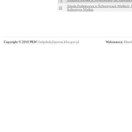
Szkoła Podstawowa w Ściborzycach Wielkich, Ś
10
Ściborzyce Wielkie
Copyright © 2010 PKW |
helpdesk@poczta.kbw.gov.pl
Wykonawca:
Dituel