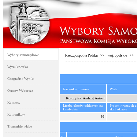
Wybory samorządowe
Rzeczpospolita Polska
>>
woj. opolskie
>>
Wyszukiwarka
Geografia i Wyniki
Nazwisko i imiona
Wiek
Organy Wyborcze
Korczyński Andrzej Antoni
Komitety
Liczba głosów oddanych na
Procent ważnych 
kandydata
skali okręgu
Komunikaty
96
Transmisje wideo