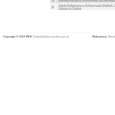
Szkoła Podstawowa w Ściborzycach Wielkich, Ś
10
Ściborzyce Wielkie
Copyright © 2010 PKW |
helpdesk@poczta.kbw.gov.pl
Wykonawca:
Dituel