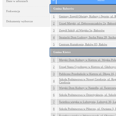
Nr
Adres
Dane w arkuszach
Gmina Baborów
Frekwencja
1
Gminny Zespół Oświaty, Kultury i Sportu, ul.
Dokumenty wyborcze
2
Urząd Miejski, ul. Dąbrowszczaków 2a, Babor
3
Zespół Szkół, ul.Wiejska 5a, Baborów
4
Strażacki Dom Ludowy, Sucha Psina 28, Sucha
5
Centrum Kształcenia, Raków 83, Raków
Gmina Kietrz
1
Miejski Dom Kultury w Kietrzu ul. Wojska Pols
2
Urząd Stanu Cywilnego w Kietrzu ul. Głubczyc
3
Publiczne Przedszkole w Kietrzu ul. Długa 16, 
Szkoła Podstawowa w Nowej Cerekwia, ul. Ro
4
Cerekwia
5
Wiejski Dom Kultury w Nasiedlu, ul. Świercze
6
Szkoła Podstawowa w Dzierżysławiu, ul. Szkol
7
Świetlica wiejska w Lubotyniu, Lubotyń 30, L
8
Szkoła Podstawowa w Pilszczu, ul. Owsiana 3, P
9
Świetlica wiejska w Wojnowicach, ul. Okrężna