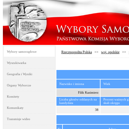
Wybory samorządowe
Rzeczpospolita Polska
>>
woj. opolskie
>>
Wyszukiwarka
Geografia i Wyniki
Nazwisko i imiona
Wiek
Organy Wyborcze
Filik Kazimierz
Komitety
Liczba głosów oddanych na
Procent ważnych 
kandydata
skali okręgu
Komunikaty
38
Transmisje wideo