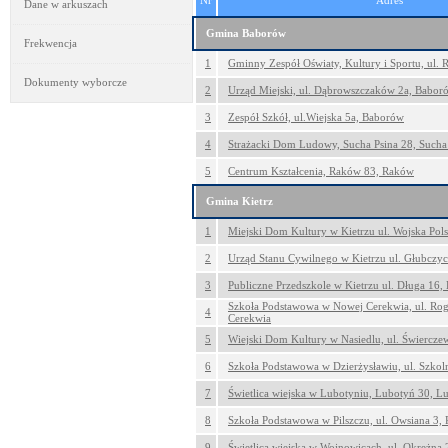
Nr
Adres
Dane w arkuszach
Gmina Baborów
Frekwencja
1
Gminny Zespół Oświaty, Kultury i Sportu, ul.
Dokumenty wyborcze
2
Urząd Miejski, ul. Dąbrowszczaków 2a, Babor
3
Zespół Szkół, ul.Wiejska 5a, Baborów
4
Strażacki Dom Ludowy, Sucha Psina 28, Sucha
5
Centrum Kształcenia, Raków 83, Raków
Gmina Kietrz
1
Miejski Dom Kultury w Kietrzu ul. Wojska Pols
2
Urząd Stanu Cywilnego w Kietrzu ul. Głubczyc
3
Publiczne Przedszkole w Kietrzu ul. Długa 16, 
Szkoła Podstawowa w Nowej Cerekwia, ul. Ro
4
Cerekwia
5
Wiejski Dom Kultury w Nasiedlu, ul. Świercze
6
Szkoła Podstawowa w Dzierżysławiu, ul. Szkol
7
Świetlica wiejska w Lubotyniu, Lubotyń 30, L
8
Szkoła Podstawowa w Pilszczu, ul. Owsiana 3, P
9
Świetlica wiejska w Wojnowicach, ul. Okrężna