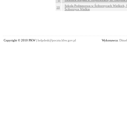
Szkoła Podstawowa w Ściborzycach Wielkich, Ś
10
Ściborzyce Wielkie
Copyright © 2010 PKW |
helpdesk@poczta.kbw.gov.pl
Wykonawca:
Dituel