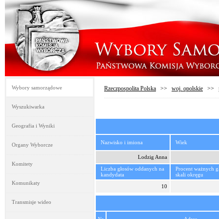
Wybory samorządowe
Rzeczpospolita Polska
>>
woj. opolskie
>>
Wyszukiwarka
Geografia i Wyniki
Nazwisko i imiona
Wiek
Organy Wyborcze
Lodzig Anna
Komitety
Liczba głosów oddanych na
Procent ważnych 
kandydata
skali okręgu
Komunikaty
10
Transmisje wideo