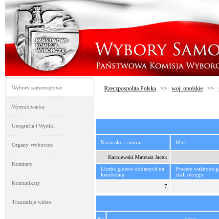
Wybory samorządowe
Rzeczpospolita Polska
>>
woj. opolskie
>>
Wyszukiwarka
Geografia i Wyniki
Nazwisko i imiona
Wiek
Organy Wyborcze
Karniewski Mateusz Jacek
Komitety
Liczba głosów oddanych na
Procent ważnych 
kandydata
skali okręgu
Komunikaty
7
Transmisje wideo