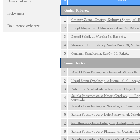
Nr
Adres
Dane w arkuszach
Gmina Baborów
Frekwencja
1
Gminny Zespół Oświaty, Kultury i Sportu, ul.
Dokumenty wyborcze
2
Urząd Miejski, ul. Dąbrowszczaków 2a, Babor
3
Zespół Szkół, ul.Wiejska 5a, Baborów
4
Strażacki Dom Ludowy, Sucha Psina 28, Sucha
5
Centrum Kształcenia, Raków 83, Raków
Gmina Kietrz
1
Miejski Dom Kultury w Kietrzu ul. Wojska Pols
2
Urząd Stanu Cywilnego w Kietrzu ul. Głubczyc
3
Publiczne Przedszkole w Kietrzu ul. Długa 16, 
Szkoła Podstawowa w Nowej Cerekwia, ul. Ro
4
Cerekwia
5
Wiejski Dom Kultury w Nasiedlu, ul. Świercze
6
Szkoła Podstawowa w Dzierżysławiu, ul. Szkol
7
Świetlica wiejska w Lubotyniu, Lubotyń 30, L
8
Szkoła Podstawowa w Pilszczu, ul. Owsiana 3, P
9
Świetlica wiejska w Wojnowicach, ul. Okrężna