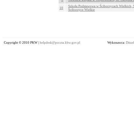
Szkoła Podstawowa w Ściborzycach Wielkich, Ś
10
Ściborzyce Wielkie
Copyright © 2010 PKW |
helpdesk@poczta.kbw.gov.pl
Wykonawca:
Dituel