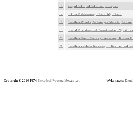
16
Zespół Szkół, ul.Szkolna 5, Lisięcice
17
Szkoła Podstawowa, Klisino 68, Klisino
18
Świetlica Wiejska, Ściborzyce Małe 66, Ścibor
19
Szpital Powiatowy. ul. Skłodowskiej 28, Głubc
20
Świetlica Domu Pomocy Społecznej, Klisino 10
21
Świetlica Zakładu Karnego, ul. Kochanowskieg
Copyright © 2010 PKW |
helpdesk@poczta.kbw.gov.pl
Wykonawca:
Dituel