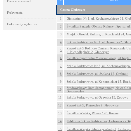
Nr
Adres
Dane w arkuszach
Gmina Głubczyce
Frekwencja
1
Gimnazjum Nr 1, ul. Kochanowskiego 31, Głu
Dokumenty wyborcze
2
Świetlica Zarządu Oświaty Kultury i Sportu, ul
3
Miejski Ośrodek Kultury, ul.Kościuszki 24, Gł
4
Szkoła Podstawowa Nr 1, ul.Dworcowa2, Głub
Zespół Szkół Rolnicze Centrum Kształcenia Us
5
ul.Niepodległości 2, Głubczyce
6
Świetlica Spółdzielni Mieszkaniowej , ul.Kręta
7
Szkoła Podstawowa Nr 2, ul. Kochanowskiego 
8
Szkoła Podstawowa, ul. Św.Jana 12, Grobniki
9
Szkoła Podstawowa, ul.Konopnickiej 15, Bog
Środowiskowy Dom Samopomocy, Nowe Gołus
10
Gołuszowice
11
Szkoła Podstawowa, ul.Opawska 15, Zopowy
12
Zespół Szkół, Pietrowice 9, Pietrowice
13
Świetlica Wiejska, Równe 120, Równe
14
Publiczna Szkoła Podstawowa, Gołuszowice 34
15
Świetlica Wiejska, Głubczyce-Sady 1, Głubczy