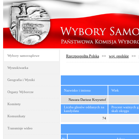
Wybory samorządowe
Rzeczpospolita Polska
>>
woj. opolskie
>>
Wyszukiwarka
Geografia i Wyniki
Nazwisko i imiona
Wiek
Organy Wyborcze
Nawara Dariusz Krzysztof
Komitety
Liczba głosów oddanych na
Procent ważnych 
kandydata
skali okręgu
Komunikaty
74
Transmisje wideo