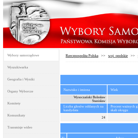
Wybory samorządowe
Rzeczpospolita Polska
>>
woj. opolskie
>>
Wyszukiwarka
Geografia i Wyniki
Nazwisko i imiona
Wiek
Organy Wyborcze
Wysoczański Bolesław
Stanisław
Komitety
Liczba głosów oddanych na
Procent ważnych 
kandydata
skali okręgu
Komunikaty
24
Transmisje wideo