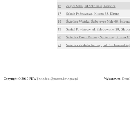
16
Zespół Szkół, ul.Szkolna 5, Lisięcice
17
Szkoła Podstawowa, Klisino 68, Klisino
18
Świetlica Wiejska, Ściborzyce Małe 66, Ścibor
19
Szpital Powiatowy. ul. Skłodowskiej 28, Głubc
20
Świetlica Domu Pomocy Społecznej, Klisino 10
21
Świetlica Zakładu Karnego, ul. Kochanowskieg
Copyright © 2010 PKW |
helpdesk@poczta.kbw.gov.pl
Wykonawca:
Dituel