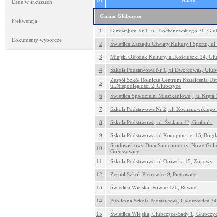
Nr
Adres
Dane w arkuszach
Gmina Głubczyce
Frekwencja
1
Gimnazjum Nr 1, ul. Kochanowskiego 31, Głu
Dokumenty wyborcze
2
Świetlica Zarządu Oświaty Kultury i Sportu, ul
3
Miejski Ośrodek Kultury, ul.Kościuszki 24, Gł
4
Szkoła Podstawowa Nr 1, ul.Dworcowa2, Głub
Zespół Szkół Rolnicze Centrum Kształcenia Us
5
ul.Niepodległości 2, Głubczyce
6
Świetlica Spółdzielni Mieszkaniowej , ul.Kręta
7
Szkoła Podstawowa Nr 2, ul. Kochanowskiego 
8
Szkoła Podstawowa, ul. Św.Jana 12, Grobniki
9
Szkoła Podstawowa, ul.Konopnickiej 15, Bog
Środowiskowy Dom Samopomocy, Nowe Gołus
10
Gołuszowice
11
Szkoła Podstawowa, ul.Opawska 15, Zopowy
12
Zespół Szkół, Pietrowice 9, Pietrowice
13
Świetlica Wiejska, Równe 120, Równe
14
Publiczna Szkoła Podstawowa, Gołuszowice 34
15
Świetlica Wiejska, Głubczyce-Sady 1, Głubczy