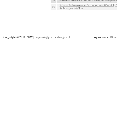
Szkoła Podstawowa w Ściborzycach Wielkich, Ś
10
Ściborzyce Wielkie
Copyright © 2010 PKW |
helpdesk@poczta.kbw.gov.pl
Wykonawca:
Dituel