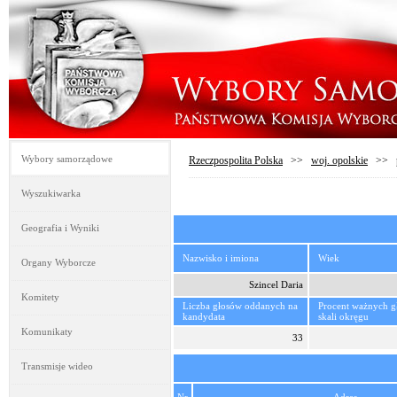
Wybory samorządowe
Rzeczpospolita Polska
>>
woj. opolskie
>>
Wyszukiwarka
Geografia i Wyniki
Nazwisko i imiona
Wiek
Organy Wyborcze
Szincel Daria
Komitety
Liczba głosów oddanych na
Procent ważnych 
kandydata
skali okręgu
Komunikaty
33
Transmisje wideo