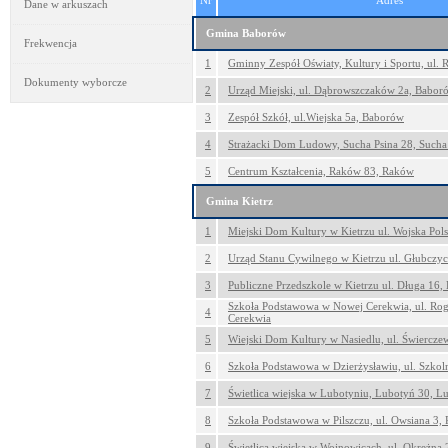
Nr
Adres
Dane w arkuszach
Gmina Baborów
Frekwencja
1
Gminny Zespół Oświaty, Kultury i Sportu, ul.
Dokumenty wyborcze
2
Urząd Miejski, ul. Dąbrowszczaków 2a, Babor
3
Zespół Szkół, ul.Wiejska 5a, Baborów
4
Strażacki Dom Ludowy, Sucha Psina 28, Sucha
5
Centrum Kształcenia, Raków 83, Raków
Gmina Kietrz
1
Miejski Dom Kultury w Kietrzu ul. Wojska Pols
2
Urząd Stanu Cywilnego w Kietrzu ul. Głubczyc
3
Publiczne Przedszkole w Kietrzu ul. Długa 16, 
Szkoła Podstawowa w Nowej Cerekwia, ul. Ro
4
Cerekwia
5
Wiejski Dom Kultury w Nasiedlu, ul. Świercze
6
Szkoła Podstawowa w Dzierżysławiu, ul. Szkol
7
Świetlica wiejska w Lubotyniu, Lubotyń 30, L
8
Szkoła Podstawowa w Pilszczu, ul. Owsiana 3, P
9
Świetlica wiejska w Wojnowicach, ul. Okrężna