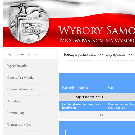
Wybory samorządowe
Rzeczpospolita Polska
>>
woj. opolskie
>>
Wyszukiwarka
Geografia i Wyniki
Nazwisko i imiona
Wiek
Organy Wyborcze
Zajdel Helena Zofia
Komitety
Liczba głosów oddanych na
Procent ważnych 
kandydata
skali okręgu
Komunikaty
14
Transmisje wideo