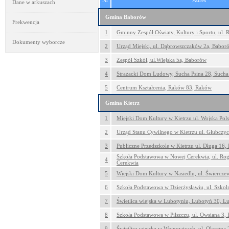
Nr
Adres
Dane w arkuszach
Gmina Baborów
Frekwencja
1
Gminny Zespół Oświaty, Kultury i Sportu, ul.
Dokumenty wyborcze
2
Urząd Miejski, ul. Dąbrowszczaków 2a, Babor
3
Zespół Szkół, ul.Wiejska 5a, Baborów
4
Strażacki Dom Ludowy, Sucha Psina 28, Sucha
5
Centrum Kształcenia, Raków 83, Raków
Gmina Kietrz
1
Miejski Dom Kultury w Kietrzu ul. Wojska Pols
2
Urząd Stanu Cywilnego w Kietrzu ul. Głubczyc
3
Publiczne Przedszkole w Kietrzu ul. Długa 16, 
Szkoła Podstawowa w Nowej Cerekwia, ul. Ro
4
Cerekwia
5
Wiejski Dom Kultury w Nasiedlu, ul. Świercze
6
Szkoła Podstawowa w Dzierżysławiu, ul. Szkol
7
Świetlica wiejska w Lubotyniu, Lubotyń 30, L
8
Szkoła Podstawowa w Pilszczu, ul. Owsiana 3, P
9
Świetlica wiejska w Wojnowicach, ul. Okrężna