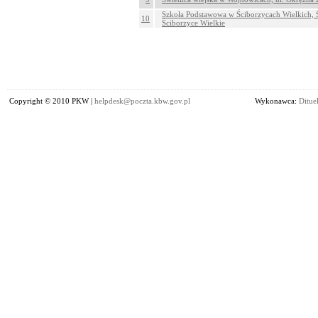
Szkoła Podstawowa w Ściborzycach Wielkich, Ś
10
Ściborzyce Wielkie
Copyright © 2010 PKW |
helpdesk@poczta.kbw.gov.pl
Wykonawca:
Dituel