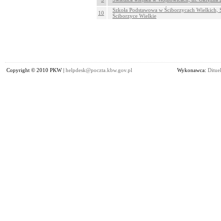
Szkoła Podstawowa w Ściborzycach Wielkich, Ś
10
Ściborzyce Wielkie
Copyright © 2010 PKW |
helpdesk@poczta.kbw.gov.pl
Wykonawca:
Dituel