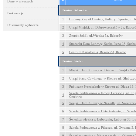
Nr
Adres
Dane w arkuszach
Gmina Baborów
Frekwencja
1
Gminny Zespół Oświaty, Kultury i Sportu, ul.
Dokumenty wyborcze
2
Urząd Miejski, ul. Dąbrowszczaków 2a, Babor
3
Zespół Szkół, ul.Wiejska 5a, Baborów
4
Strażacki Dom Ludowy, Sucha Psina 28, Sucha
5
Centrum Kształcenia, Raków 83, Raków
Gmina Kietrz
1
Miejski Dom Kultury w Kietrzu ul. Wojska Pols
2
Urząd Stanu Cywilnego w Kietrzu ul. Głubczyc
3
Publiczne Przedszkole w Kietrzu ul. Długa 16, 
Szkoła Podstawowa w Nowej Cerekwia, ul. Ro
4
Cerekwia
5
Wiejski Dom Kultury w Nasiedlu, ul. Świercze
6
Szkoła Podstawowa w Dzierżysławiu, ul. Szkol
7
Świetlica wiejska w Lubotyniu, Lubotyń 30, L
8
Szkoła Podstawowa w Pilszczu, ul. Owsiana 3, P
9
Świetlica wiejska w Wojnowicach, ul. Okrężna