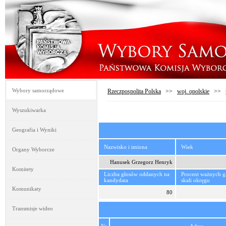
Wybory samorządowe
Rzeczpospolita Polska
>>
woj. opolskie
>>
Wyszukiwarka
Geografia i Wyniki
Nazwisko i imiona
Wiek
Organy Wyborcze
Hanusek Grzegorz Henryk
Komitety
Liczba głosów oddanych na
Procent ważnych 
kandydata
skali okręgu
Komunikaty
80
Transmisje wideo