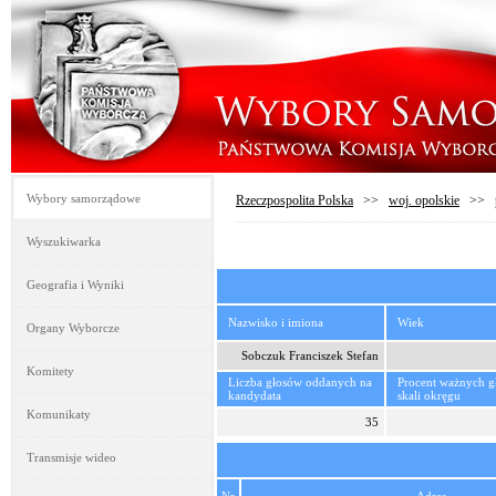
Wybory samorządowe
Rzeczpospolita Polska
>>
woj. opolskie
>>
Wyszukiwarka
Geografia i Wyniki
Nazwisko i imiona
Wiek
Organy Wyborcze
Sobczuk Franciszek Stefan
Komitety
Liczba głosów oddanych na
Procent ważnych 
kandydata
skali okręgu
Komunikaty
35
Transmisje wideo