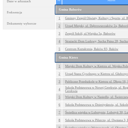
Nr
Adres
Dane w arkuszach
Gmina Baborów
Frekwencja
1
Gminny Zespół Oświaty, Kultury i Sportu, ul.
Dokumenty wyborcze
2
Urząd Miejski, ul. Dąbrowszczaków 2a, Babor
3
Zespół Szkół, ul.Wiejska 5a, Baborów
4
Strażacki Dom Ludowy, Sucha Psina 28, Sucha
5
Centrum Kształcenia, Raków 83, Raków
Gmina Kietrz
1
Miejski Dom Kultury w Kietrzu ul. Wojska Pols
2
Urząd Stanu Cywilnego w Kietrzu ul. Głubczyc
3
Publiczne Przedszkole w Kietrzu ul. Długa 16, 
Szkoła Podstawowa w Nowej Cerekwia, ul. Ro
4
Cerekwia
5
Wiejski Dom Kultury w Nasiedlu, ul. Świercze
6
Szkoła Podstawowa w Dzierżysławiu, ul. Szkol
7
Świetlica wiejska w Lubotyniu, Lubotyń 30, L
8
Szkoła Podstawowa w Pilszczu, ul. Owsiana 3, P
9
Świetlica wiejska w Wojnowicach, ul. Okrężna