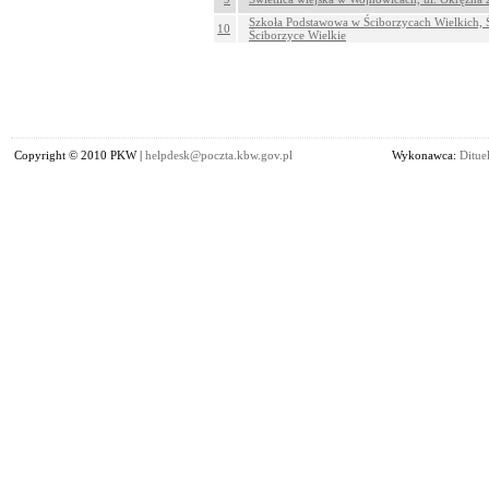
Szkoła Podstawowa w Ściborzycach Wielkich, Ś
10
Ściborzyce Wielkie
Copyright © 2010 PKW |
helpdesk@poczta.kbw.gov.pl
Wykonawca:
Dituel