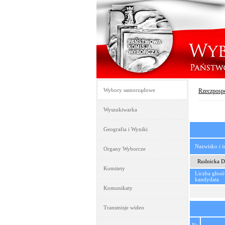
Wybory samorządowe
Rzeczpospo
Wyszukiwarka
Geografia i Wyniki
Nazwisko i 
Organy Wyborcze
Rudnicka D
Komitety
Liczba głos
kandydata
Komunikaty
Transmisje wideo