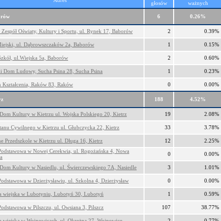
Adres
głosów
ważnych
orów
6
0.26%
Zespół Oświaty, Kultury i Sportu, ul. Rynek 17, Baborów
2
0.39%
iejski, ul. Dąbrowszczaków 2a, Baborów
1
0.15%
Szkół, ul.Wiejska 5a, Baborów
2
0.60%
ki Dom Ludowy, Sucha Psina 28, Sucha Psina
1
0.23%
 Kształcenia, Raków 83, Raków
0
0.00%
rz
188
4.52%
 Dom Kultury w Kietrzu ul. Wojska Polskiego 20, Kietrz
19
2.08%
tanu Cywilnego w Kietrzu ul. Głubczycka 22, Kietrz
33
3.78%
e Przedszkole w Kietrzu ul. Długa 16, Kietrz
12
2.25%
Podstawowa w Nowej Cerekwia, ul. Rogożańska 4, Nowa
0
0.00%
a
 Dom Kultury w Nasiedlu, ul. Świerczewskiego 7A, Nasiedle
3
1.01%
Podstawowa w Dzierżysławiu, ul. Szkolna 4, Dzierżysław
0
0.00%
ca wiejska w Lubotyniu, Lubotyń 30, Lubotyń
1
0.59%
Podstawowa w Pilszczu, ul. Owsiana 3, Pilszcz
107
38.77%
ca wiejska w Wojnowicach, ul. Okrężna 27, Wojnowice
2
0.77%