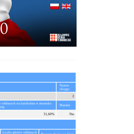
Numer
okręgu
2
w oddanych na kandydata w stosunku
Mandat
istę
51,60%
Nie
Liczba głosów oddanych