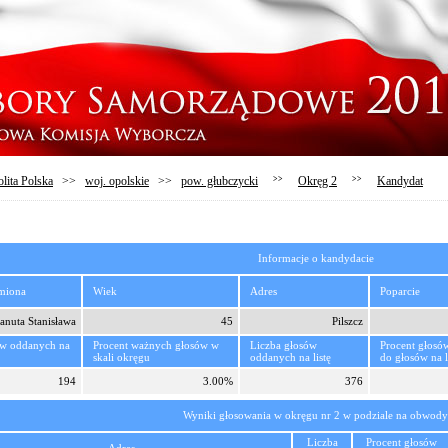
lita Polska
>>
woj. opolskie
>>
pow. głubczycki
>>
Okręg 2
>>
Kandydat
Informacje o kandydacie
imiona
Wiek
Adres
Poparcie
anuta Stanisława
45
Pilszcz
ów oddanych na
Procent ważnych głosów w
Liczba głosów
Procent głosó
skali okręgu
oddanych na listę
do głosów na l
194
3.00%
376
Wyniki głosowania w okręgu nr 2 w podziale na obwody
Liczba
Procent głosów