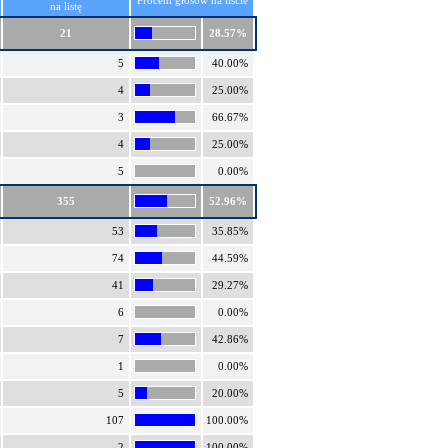
Procent głosów na liście
na listę
21
28.57%
5
40.00%
4
25.00%
3
66.67%
4
25.00%
5
0.00%
355
52.96%
53
35.85%
74
44.59%
41
29.27%
6
0.00%
7
42.86%
1
0.00%
5
20.00%
107
100.00%
2
100.00%