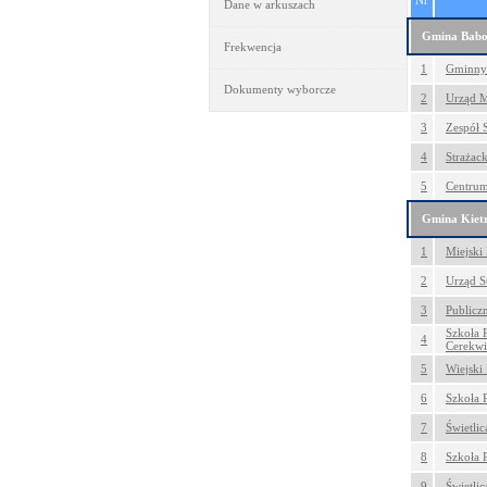
Nr
Dane w arkuszach
Gmina Bab
Frekwencja
1
Gminny 
Dokumenty wyborcze
2
Urząd M
3
Zespół 
4
Strażac
5
Centrum
Gmina Kiet
1
Miejski
2
Urząd S
3
Publiczn
Szkoła 
4
Cerekwi
5
Wiejski
6
Szkoła 
7
Świetli
8
Szkoła 
9
Świetli