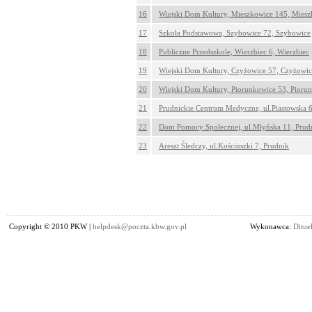
16
Wiejski Dom Kultury, Mieszkowice 145, Mies
17
Szkoła Podstawowa, Szybowice 72, Szybowice
18
Publiczne Przedszkole, Wierzbiec 6, Wierzbiec
19
Wiejski Dom Kultury, Czyżowice 57, Czyżowic
20
Wiejski Dom Kultury, Piorunkowice 53, Pioru
21
Prudnickie Centrum Medyczne, ul.Piastowska 6
22
Dom Pomocy Społecznej, ul.Młyńska 11, Prud
23
Areszt Śledczy, ul.Kościuszki 7, Prudnik
Copyright © 2010 PKW |
helpdesk@poczta.kbw.gov.pl
Wykonawca:
Dituel