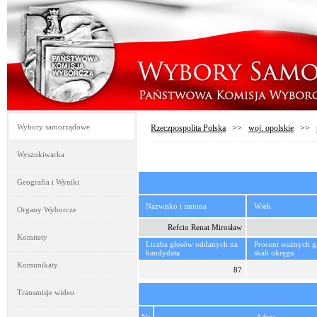
Wybory samorządowe
Rzeczpospolita Polska
>>
woj. opolskie
>>
Wyszukiwarka
Geografia i Wyniki
Nazwisko i imiona
Wiek
Organy Wyborcze
Refcio Renat Mirosław
Komitety
Liczba głosów oddanych na
Procent ważnych 
kandydata
skali okręgu
Komunikaty
87
Transmisje wideo