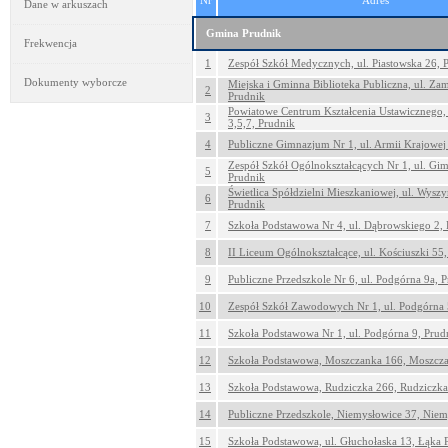
Nr
Adres
Dane w arkuszach
Gmina Prudnik
Frekwencja
1
Zespół Szkół Medycznych, ul. Piastowska 26, 
Dokumenty wyborcze
Miejska i Gminna Biblioteka Publiczna, ul. Z
2
Prudnik
Powiatowe Centrum Kształcenia Ustawicznego, 
3
3,5,7, Prudnik
4
Publiczne Gimnazjum Nr 1, ul. Armii Krajowej
Zespół Szkół Ogólnokształcących Nr 1, ul. Gim
5
Prudnik
Świetlica Spółdzielni Mieszkaniowej, ul. Wyszy
6
Prudnik
7
Szkoła Podstawowa Nr 4, ul. Dąbrowskiego 2, 
8
II Liceum Ogólnokształcące, ul. Kościuszki 55
9
Publiczne Przedszkole Nr 6, ul. Podgórna 9a, 
10
Zespół Szkół Zawodowych Nr 1, ul. Podgórna 
11
Szkoła Podstawowa Nr 1, ul. Podgórna 9, Prud
12
Szkoła Podstawowa, Moszczanka 166, Moszcz
13
Szkoła Podstawowa, Rudziczka 266, Rudziczka
14
Publiczne Przedszkole, Niemysłowice 37, Niem
15
Szkoła Podstawowa, ul. Głuchołaska 13, Łąka 