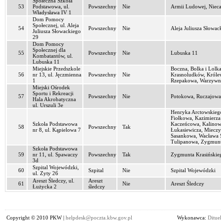
Społeczna Szkoła
53
Podstawowa, ul.
Powszechny
Nie
Armii Ludowej, Nieca
Władysława IV 1
Dom Pomocy
Społecznej, ul. Aleja
54
Powszechny
Nie
Aleja Juliusza Słowac
Juliusza Słowackiego
29
Dom Pomocy
Społecznej dla
55
Powszechny
Nie
Lubuska 11
Kombatantów, ul.
Lubuska 11
Miejskie Przedszkole
Boczna, Bolka i Lolk
56
nr 13, ul. Jęczmienna
Powszechny
Nie
Krasnoludków, Królew
1
Rzepakowa, Warzywna
Miejski Ośrodek
Sportu i Rekreacji
57
Powszechny
Nie
Potokowa, Ruczajowa
Hala Akrobatyczna
ul. Urszuli 3e
Henryka Arctowskiego
Fiołkowa, Kazimierza
Szkoła Podstawowa
Kaczeńcowa, Kalinow
58
Powszechny
Tak
nr 8, ul. Kąpielowa 7
Łukasiewicza, Mieczy
Sasankowa, Wacława S
Tulipanowa, Zygmunt
Szkoła Podstawowa
59
nr 11, ul. Spawaczy
Powszechny
Tak
Zygmunta Krasińskiego
3d
Szpital Wojewódzki,
60
Szpital
Nie
Szpital Wojewódzki
ul. Zyty 26
Areszt Śledczy, ul.
Areszt
61
Nie
Areszt Śledczy
Łużycka 2
śledczy
Copyright © 2010 PKW |
helpdesk@poczta.kbw.gov.pl
Wykonawca:
Dituel