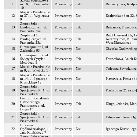
Szkoła Podstawowa
11
nr 18, ul. Francuska
Powszechny
Tak
Budziszyńska, Kraljev
10
Miejskie Przedszkole
12
nr 37, ul. Węgierska
Powszechny
Nie
Kraljevska od nr 32,
9
Zespół Szkół
13
Ekologicznych, ul.
Powszechny
Tak
Bułgarska, Francuska.
Francuska 25a
Zespół Szkół
Braci Gierymskich, 
14
Ekologicznych, ul.
Powszechny
Tak
Keramzytowa, Klinkie
Francuska 25a
Wyczółkowskiego.
Gimnazjum nr 7, ul.
15
Powszechny
Nie
Zbyszka Godlewskiego
Zachodnia 63
Gimnazjum nr 2, ul.
16
Świętych Cyryla i
Powszechny
Tak
Festiwalowa, Anieli 
Metodego 9
Miejskie Przedszkole
17
Powszechny
Nie
Tadeusza Zawadzkiego
nr 8, ul. Witebska 1
Miejskie Przedszkole
18
nr 14, ul. Ignacego
Powszechny
Nie
Piastowska, Ptasia od
Krasickiego 12
Zespół Szkół
19
Specjalnych Nr 1, ul.
Powszechny
Tak
Ptasia od nr 21 za wyj
Piastowska 9
Centrum Kształcenia
Ustawicznego i
20
Powszechny
Tak
Długa, Jedności, Mari
Praktycznego, ul.
Długa 13
Zespół Szkół
21
Specjalnych Nr 1, ul.
Powszechny
Tak
Fabryczna, Jasna, O
Piastowska 9
I Liceum
22
Ogólnokształcące, ul.
Powszechny
Nie
Ignacego Krasickiego,
Jana Kilińskiego 7
Zespół Rehabilitacji