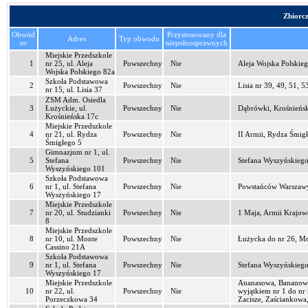
Zbiorc
Obwód
Przystosowany dla
Adres
Typ obwodu
nr
niepełnosprawnych
Miejskie Przedszkole
1
nr 25, ul. Aleja
Powszechny
Nie
Aleja Wojska Polskie
Wojska Polskiego 82a
Szkoła Podstawowa
2
Powszechny
Nie
Lisia nr 39, 49, 51, 5
nr 15, ul. Lisia 37
ZSM Adm. Osiedla
3
Łużyckie, ul.
Powszechny
Nie
Dąbrówki, Krośnieńsk
Krośnieńska 17c
Miejskie Przedszkole
4
nr 21, ul. Rydza
Powszechny
Nie
II Armii, Rydza Śmig
Śmigłego 5
Gimnazjum nr 1, ul.
5
Stefana
Powszechny
Nie
Stefana Wyszyńskiego
Wyszyńskiego 101
Szkoła Podstawowa
6
nr 1, ul. Stefana
Powszechny
Nie
Powstańców Warszawy
Wyszyńskiego 17
Miejskie Przedszkole
7
nr 20, ul. Studzianki
Powszechny
Nie
1 Maja, Armii Krajow
8
Miejskie Przedszkole
8
nr 10, ul. Monte
Powszechny
Nie
Łużycka do nr 26, Mo
Cassino 21A
Szkoła Podstawowa
9
nr 1, ul. Stefana
Powszechny
Nie
Stefana Wyszyńskiego
Wyszyńskiego 17
Miejskie Przedszkole
Ananasowa, Bananowa
10
nr 22, ul.
Powszechny
Nie
wyjątkiem nr 1 do nr
Porzeczkowa 34
Zacisze, Zaściankowa