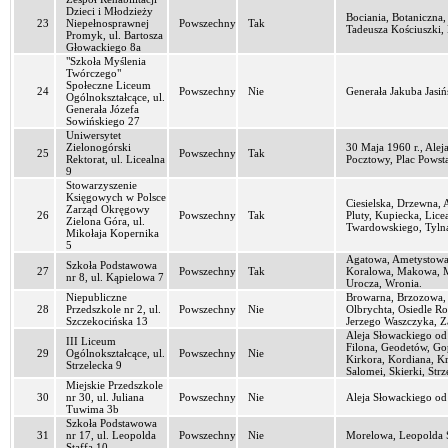
Dzieci i Młodzieży
Bociania, Botaniczna,
23
Niepełnosprawnej
Powszechny
Tak
Tadeusza Kościuszki, 
Promyk, ul. Bartosza
Głowackiego 8a
"Szkoła Myślenia
Twórczego"
Społeczne Liceum
24
Powszechny
Nie
Generała Jakuba Jasi
Ogólnokształcące, ul.
Generała Józefa
Sowińskiego 27
Uniwersytet
Zielonogórski
30 Maja 1960 r., Alej
25
Powszechny
Tak
Rektorat, ul. Licealna
Pocztowy, Plac Powsta
9
Stowarzyszenie
Księgowych w Polsce
Ciesielska, Drzewna, 
Zarząd Okręgowy
26
Powszechny
Tak
Pluty, Kupiecka, Lice
Zielona Góra, ul.
Twardowskiego, Tyln
Mikołaja Kopernika
5
Agatowa, Ametystowa,
Szkoła Podstawowa
27
Powszechny
Tak
Koralowa, Makowa, M
nr 8, ul. Kąpielowa 7
Urocza, Wronia.
Niepubliczne
Browarna, Brzozowa, 
28
Przedszkole nr 2, ul.
Powszechny
Nie
Olbrychta, Osiedle Ro
Szczekocińska 13
Jerzego Waszczyka, Z
Aleja Słowackiego od 
III Liceum
Filona, Geodetów, Go
29
Ogólnokształcące, ul.
Powszechny
Nie
Kirkora, Kordiana, K
Strzelecka 9
Salomei, Skierki, Str
Miejskie Przedszkole
30
nr 30, ul. Juliana
Powszechny
Nie
Aleja Słowackiego od
Tuwima 3b
Szkoła Podstawowa
31
nr 17, ul. Leopolda
Powszechny
Nie
Morelowa, Leopolda S
Staffa 10