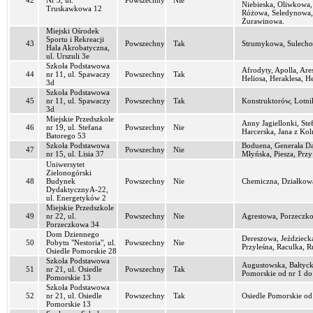
42
Nr 5, ul.
Powszechny
Nie
Niebieska, Oliwkowa,
Truskawkowa 12
Różowa, Seledynowa, 
Żurawinowa.
Miejski Ośrodek
Sportu i Rekreacji
43
Powszechny
Tak
Strumykowa, Sulechow
Hala Akrobatyczna,
ul. Urszuli 3e
Szkoła Podstawowa
Afrodyty, Apolla, Are
44
nr 11, ul. Spawaczy
Powszechny
Tak
Heliosa, Heraklesa, 
3d
Szkoła Podstawowa
45
nr 11, ul. Spawaczy
Powszechny
Tak
Konstruktorów, Lotni
3d
Miejskie Przedszkole
Anny Jagiellonki, Ste
46
nr 19, ul. Stefana
Powszechny
Nie
Harcerska, Jana z Ko
Batorego 53
Szkoła Podstawowa
Boduena, Generała Dąb
47
Powszechny
Nie
nr 15, ul. Lisia 37
Młyńska, Piesza, Prz
Uniwersytet
Zielonogórski
48
Budynek
Powszechny
Nie
Chemiczna, Działkowa
DydaktycznyA-22,
ul. Energetyków 2
Miejskie Przedszkole
49
nr 22, ul.
Powszechny
Nie
Agrestowa, Porzeczk
Porzeczkowa 34
Dom Dziennego
Dereszowa, Jeździeck
50
Pobytu "Nestoria", ul.
Powszechny
Nie
Przyleśna, Raculka, 
Osiedle Pomorskie 28
Szkoła Podstawowa
Augustowska, Bałtyck
51
nr 21, ul. Osiedle
Powszechny
Tak
Pomorskie od nr 1 do
Pomorskie 13
Szkoła Podstawowa
52
nr 21, ul. Osiedle
Powszechny
Tak
Osiedle Pomorskie od 
Pomorskie 13