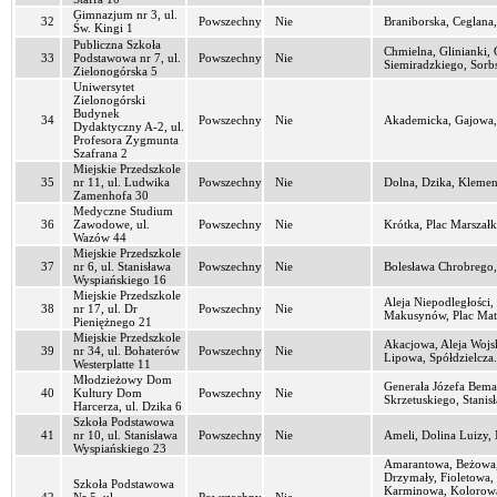
Gimnazjum nr 3, ul.
32
Powszechny
Nie
Braniborska, Ceglana
Św. Kingi 1
Publiczna Szkoła
Chmielna, Glinianki,
33
Podstawowa nr 7, ul.
Powszechny
Nie
Siemiradzkiego, Sorb
Zielonogórska 5
Uniwersytet
Zielonogórski
Budynek
34
Powszechny
Nie
Akademicka, Gajowa, 
Dydaktyczny A-2, ul.
Profesora Zygmunta
Szafrana 2
Miejskie Przedszkole
35
nr 11, ul. Ludwika
Powszechny
Nie
Dolna, Dzika, Kleme
Zamenhofa 30
Medyczne Studium
36
Zawodowe, ul.
Powszechny
Nie
Krótka, Plac Marszałk
Wazów 44
Miejskie Przedszkole
37
nr 6, ul. Stanisława
Powszechny
Nie
Bolesława Chrobrego,
Wyspiańskiego 16
Miejskie Przedszkole
Aleja Niepodległości,
38
nr 17, ul. Dr
Powszechny
Nie
Makusynów, Plac Mate
Pieniężnego 21
Miejskie Przedszkole
Akacjowa, Aleja Wojs
39
nr 34, ul. Bohaterów
Powszechny
Nie
Lipowa, Spółdzielcza.
Westerplatte 11
Młodzieżowy Dom
Generała Józefa Bema
40
Kultury Dom
Powszechny
Nie
Skrzetuskiego, Stanis
Harcerza, ul. Dzika 6
Szkoła Podstawowa
41
nr 10, ul. Stanisława
Powszechny
Nie
Ameli, Dolina Luizy, 
Wyspiańskiego 23
Amarantowa, Beżowa,
Drzymały, Fioletowa,
Szkoła Podstawowa
Karminowa, Kolorowa