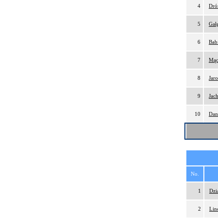
4
Dró
5
Gał
6
Bab
7
Mąc
8
Jaro
9
Jac
10
Dan
No.
1
Dzi
2
Lin