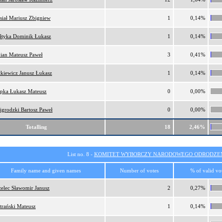
iał Mariusz Zbigniew
1
0,14%
łtyka Dominik Łukasz
1
0,14%
ian Mateusz Paweł
3
0,41%
kiewicz Janusz Łukasz
1
0,14%
pka Łukasz Mateusz
0
0,00%
grodzki Bartosz Paweł
0
0,00%
Totalling
18
2,46%
List no. 8 -
KOMITET WYBORCZY NARODOWEGO ODRODZEN
Family name and given names
Number of votes
% of valid vo
zelec Sławomir Janusz
2
0,27%
trański Mateusz
1
0,14%