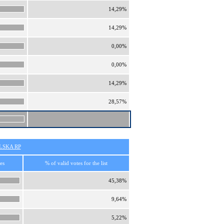
14,29%
14,29%
0,00%
0,00%
14,29%
28,57%
SKA RP
es
% of valid votes for the list
45,38%
9,64%
5,22%