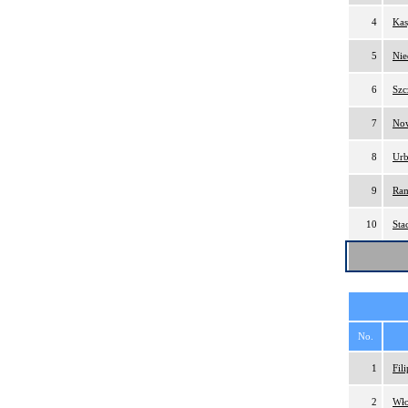
4
Kas
5
Nie
6
Szc
7
Now
8
Urb
9
Ram
10
Sta
No.
1
Fil
2
Wło