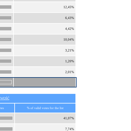
12,45%
6,43%
4,42%
10,04%
3,21%
1,20%
2,01%
IWOŚĆ
tes
% of valid votes for the list
41,07%
7,74%