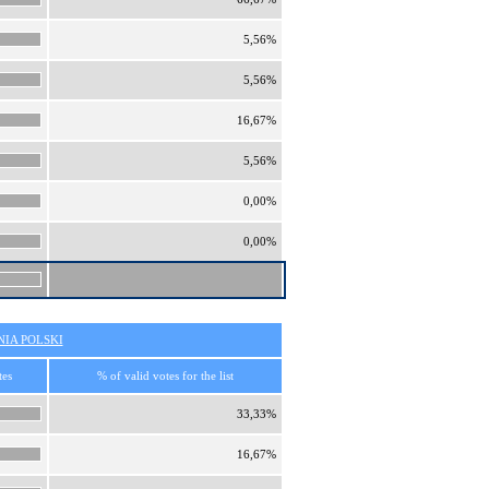
5,56%
5,56%
16,67%
5,56%
0,00%
0,00%
IA POLSKI
tes
% of valid votes for the list
33,33%
16,67%