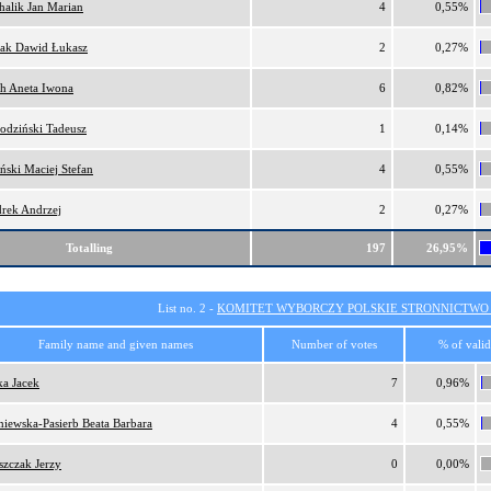
halik Jan Marian
4
0,55%
ak Dawid Łukasz
2
0,27%
ch Aneta Iwona
6
0,82%
odziński Tadeusz
1
0,14%
ński Maciej Stefan
4
0,55%
rek Andrzej
2
0,27%
Totalling
197
26,95%
List no. 2 -
KOMITET WYBORCZY POLSKIE STRONNICTW
Family name and given names
Number of votes
% of valid
ka Jacek
7
0,96%
niewska-Pasierb Beata Barbara
4
0,55%
szczak Jerzy
0
0,00%