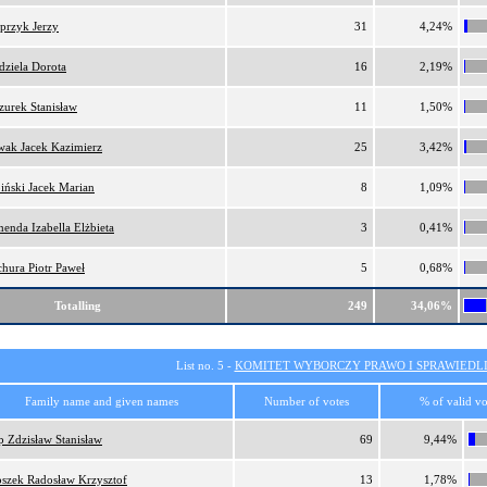
przyk Jerzy
31
4,24%
dziela Dorota
16
2,19%
zurek Stanisław
11
1,50%
ak Jacek Kazimierz
25
3,42%
iński Jacek Marian
8
1,09%
enda Izabella Elżbieta
3
0,41%
chura Piotr Paweł
5
0,68%
Totalling
249
34,06%
List no. 5 -
KOMITET WYBORCZY PRAWO I SPRAWIEDL
Family name and given names
Number of votes
% of valid vo
ip Zdzisław Stanisław
69
9,44%
szek Radosław Krzysztof
13
1,78%