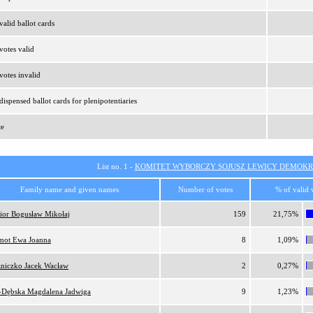
alid ballot cards
otes valid
otes invalid
ispensed ballot cards for plenipotentiaries
te
List no. 1 -
KOMITET WYBORCZY SOJUSZ LEWICY DEMOKR
Family name and given names
Number of votes
% of valid 
ior Bogusław Mikołaj
159
21,75%
ot Ewa Joanna
8
1,09%
niczko Jacek Wacław
2
0,27%
-Dębska Magdalena Jadwiga
9
1,23%