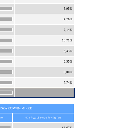
5,95%
4,76%
7,14%
10,71%
8,33%
6,55%
0,00%
7,74%
SZA KORWIN-MIKKE
tes
% of valid votes for the list
66,67%