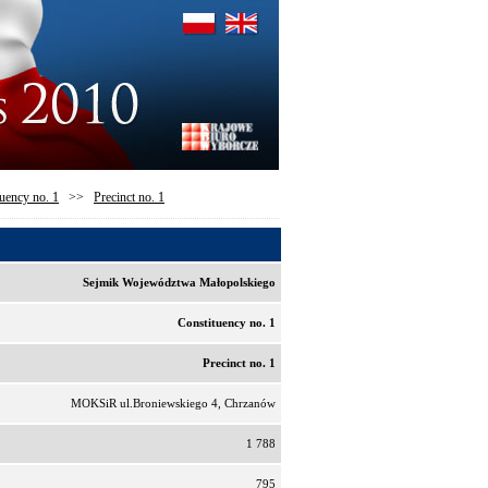
uency no. 1
>>
Precinct no. 1
Sejmik Województwa Małopolskiego
Constituency no. 1
Precinct no. 1
MOKSiR ul.Broniewskiego 4, Chrzanów
1 788
795