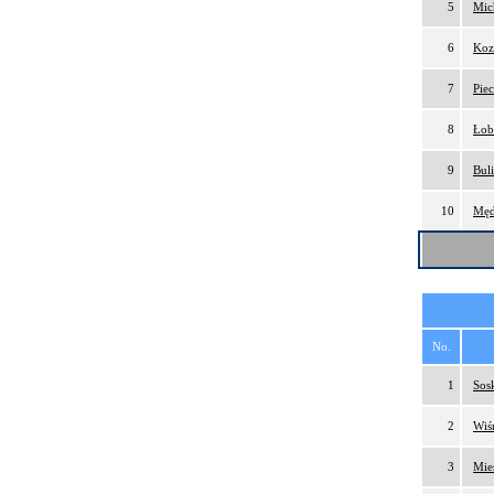
5
Mic
6
Koz
7
Pie
8
Łob
9
Buli
10
Męd
No.
1
Sos
2
Wiś
3
Mie