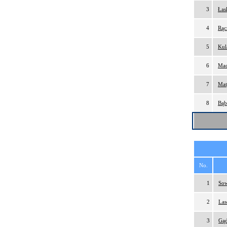
3
Łas
4
Rąc
5
Kul
6
Mac
7
Mat
8
Bąb
No.
1
Sow
2
Las
3
Gąd