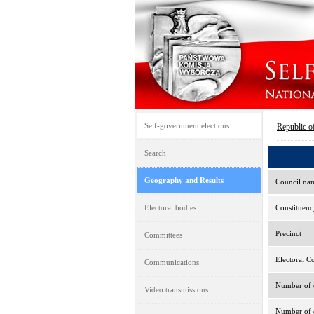
Self-government elections
Republic o
Search
Geography and Results
Council na
Electoral bodies
Constituenc
Precinct
Committees
Electoral C
Communications
Number of e
Video transmissions
Number of d