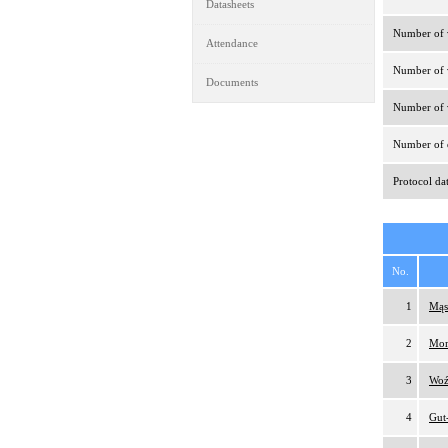
Datasheets
Number of v
Attendance
Number of v
Documents
Number of v
Number of d
Protocol da
No.
1
Mąs
2
Mom
3
Woź
4
Gut