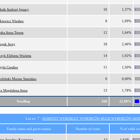
iksik Andrzej Ignacy
10
1,37%
kiewicz Wiesław
8
1,09%
ska Anna Teresa
12
1,64%
opek Jerzy
18
2,46%
czyk Elżbieta Wioletta
14
1,92%
tyła Czesław
11
1,50%
obiński Marian Stanisław
0
0,00%
z Magdalena Anna
13
1,78%
Totalling
168
22,98%
List no. 7 -
KOMITET WYBORCZY WYBORCÓW RUCH WYBORCÓW JANU
Family name and given names
Number of votes
% of valid vo
tan Jarosław Kazimierz
12
1,64%