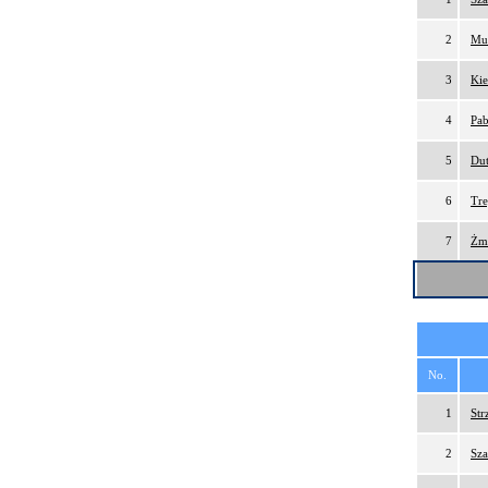
2
Mus
3
Kie
4
Pab
5
Dut
6
Tre
7
Żmi
No.
1
Str
2
Sza