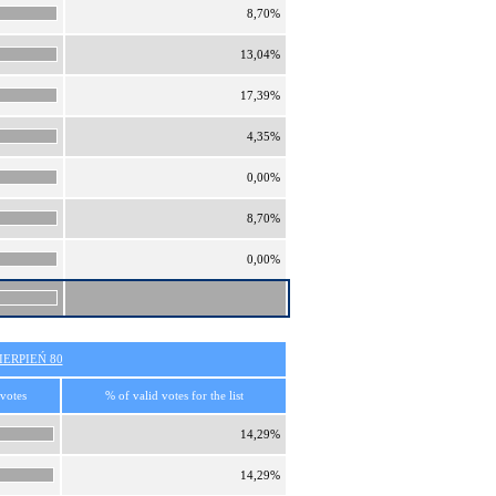
8,70%
13,04%
17,39%
4,35%
0,00%
8,70%
0,00%
ERPIEŃ 80
 votes
% of valid votes for the list
14,29%
14,29%