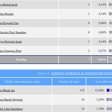
ki Michał Jacek
1
0,14%
zka Monika
1
0,14%
as Krzysztof Jan
0
0,00%
haczka Piotr Stanisław
0
0,00%
yja Wojciech Jacek
1
0,14%
acz Grzegorz Piotr
2
0,27%
Totalling
7
0,96%
List no. 4 -
KOMITET WYBORCZY PLATFORMA OBYWATEL
Family name and given names
Number of votes
% of valid vot
a Marek Jan
113
15,46%
ota Marek Wojciech
24
3,28%
ek Lidia Stanisława
13
1,78%