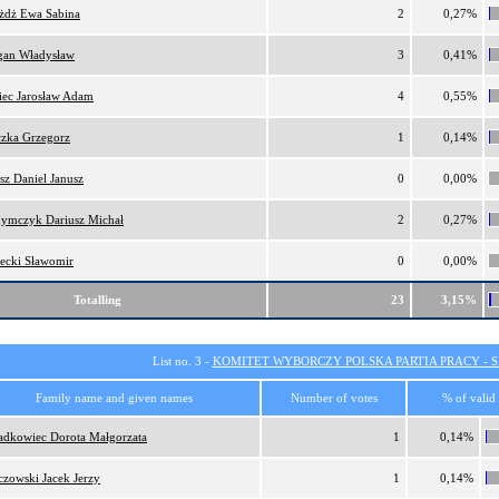
żdż Ewa Sabina
2
0,27%
gan Władysław
3
0,41%
iec Jarosław Adam
4
0,55%
zka Grzegorz
1
0,14%
sz Daniel Janusz
0
0,00%
hymczyk Dariusz Michał
2
0,27%
ecki Sławomir
0
0,00%
Totalling
23
3,15%
List no. 3 -
KOMITET WYBORCZY POLSKA PARTIA PRACY - SI
Family name and given names
Number of votes
% of valid
adkowiec Dorota Małgorzata
1
0,14%
czowski Jacek Jerzy
1
0,14%