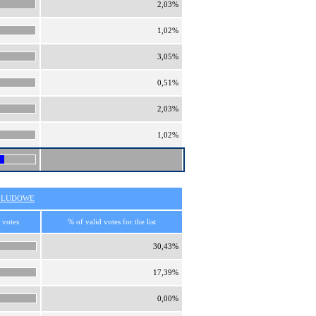
2,03%
1,02%
3,05%
0,51%
2,03%
1,02%
O LUDOWE
 votes
% of valid votes for the list
30,43%
17,39%
0,00%