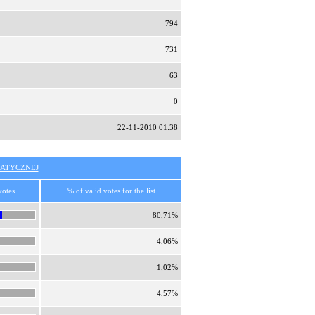
794
731
63
0
22-11-2010 01:38
ATYCZNEJ
votes
% of valid votes for the list
80,71%
4,06%
1,02%
4,57%