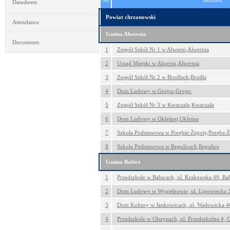
No
Address
Datasheets
Powiat chrzanowski
Attendance
Gmina Alwernia
Documents
1
Zespół Szkół Nr 1 w Alwerni,Alwernia
2
Urząd Miejski w Alwerni,Alwernia
3
Zespól Szkół Nr 2 w Brodłach,Brodła
4
Dom Ludowy w Grojcu,Grojec
5
Zespół Szkół Nr 3 w Kwaczale,Kwaczała
6
Dom Ludowy w Okleśnej,Okleśna
7
Szkoła Podstawowa w Porębie Żegoty,Poręba 
8
Szkoła Podstawowa w Regulicach,Regulice
Gmina Babice
1
Przedszkole w Babicach, ul. Krakowska 49, Ba
2
Dom Ludowy w Wygiełzowie, ul. Lipowiecka 
3
Dom Kultury w Jankowicach, ul. Wadowicka 4
4
Przedszkole w Olszynach, ul. Przedszkolna 4, 