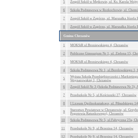
5
Zespół Szkół w Mętkowie, ul. Ks. Karola Wojt
6
Szkoła Podstawowa w Rozkochowie, ul. Chem
7
Zespół Szkół w Zagórzu, ul. Marszałka Józefa 
8
Zespół Szkół w Zagórzu, ul. Marszałka Józefa 
Gmina Chrzanów
1
MOKSiR ul.Broniewskiego 4, Chrzanów
2
Publiczne Gimnazjum Nr 1, ul. Zielona 15, Ch
3
MOKSiR ul.Broniewskiego 4, Chrzanów
4
Szkoła Podstawowa Nr 1, ul.Borelowskiego 1,
Wyższa Szkoła Przedsiębiorczości i Markieting
5
Woynarowskiej 1, Chrzanów
6
Zespół Szkół Nr 3 (Szkoła Podstawowa Nr 3), 
7
Przedszkole Nr 5, ul.Kościuszki 27, Chrzanów
8
I Liceum Ogólnokształcące, ul. Piłsudskiego 1
Starostwo Powiatowe w Chrzanowie, ul. Grzyb
9
Pogotowia Ratunkowego), Chrzanów
10
Szkoła Podstawowa Nr 5, ul.Fabryczna 23a, C
11
Przedszkole Nr 9, ul.Brzezina 14, Chrzanów
12
Przedszkole Nr 9, ul.Brzezina 14, Chrzanów