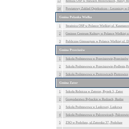
13
Remiza OSP w Stawach Monowskich, Stawy M
14
Powiatowy Zakład Opiekuńczo - Leczniczy w G
Gmina Polanka Wielka
1
Strażnica OSP w Polance Wielkiej ul. Kasztano
2
Gminne Centrum Kultury w Polance Wielkiej ul
3
Publiczne Gimnazjum w Polance Wielkiej ul. D
Gmina Przeciszów
1
Szkoła Podstawowa w Przeciszowie,Przeciszów
2
Szkoła Podstawowa w Przeciszowie-Podlesiu,P
3
Szkoła Podstawowa w Piotrowicach,Piotrowice
Gmina Zator
1
Szkoła Rolnicza w Zatorze, Rynek 5, Zator
2
Gospodarstwo Rybackie w Rudzach, Rudze
3
Szkoła Podstawowa w Laskowej, Laskowa
4
Szkoła Podstawowa w Palczowicach, Palczowic
5
ZSO w Podolszu, ul.Zatorska 37, Podolsze