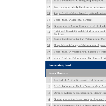
11
Szkoła Podstawowa w Strzegowej,Strzegowa
12
Budynek byłej Szkoły Podstawowej w Sulisławi
13
Zespół Szkół w Wierzchowisku, Wierzchowisk
14
Zespół Szkół w Zarzeczu, Zarzecze
15
Gimnazjum Nr 1 w Wolbromiu os. Wł. Łokietk
Świetlica Olkuskiej Spółdzielni Mieszkaniowej
16
Wolbrom
17
Szkoła Podstawowa Nr 1 w Wolbromiu ul. Mar
18
Urząd Miasta i Gminy w Wolbromiu ul. Rynek
19
Zespół Szkół w Wolbromiu ul. Skalska 18,Wol
20
Zespół Szkół w Wolbromiu ul. Pod Lasem 1, 
Powiat oświęcimski
Gmina Brzeszcze
1
Przedszkole Nr 2 w Brzeszczach ,ul.Narutowicz
2
Szkoła Podstawowa Nr 2 w Brzeszczach, ul.Mic
3
Ośrodek Kultury w Brzeszczach, ul. Narutowicz
4
Gimnazjum Nr 2 w Brzeszczach, ul. Lipowa 3, 
5
Szkoła Podstawowa Nr 1 w Brzeszczach ul.Szko