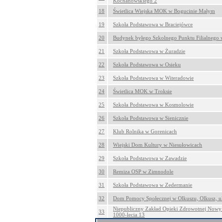
Kochanowskiego 2
18
Świetlica Wiejska MOK w Bogucinie Małym
19
Szkoła Podstawowa w Braciejówce
20
Budynek byłego Szkolnego Punktu Filialnego 
21
Szkoła Podstawowa w Żuradzie
22
Szkoła Podstawowa w Osieku
23
Szkoła Podstawowa w Witeradowie
24
Świetlica MOK w Troksie
25
Szkoła Podstawowa w Kosmolowie
26
Szkoła Podstawowa w Sienicznie
27
Klub Rolnika w Gorenicach
28
Wiejski Dom Kultury w Niesułowicach
29
Szkoła Podstawowa w Zawadzie
30
Remiza OSP w Zimnodole
31
Szkoła Podstawowa w Zedermanie
32
Dom Pomocy Społecznej w Olkuszu, Olkusz, ul
Niepubliczny Zakład Opieki Zdrowotnej Nowy S
33
1000-lecia 13