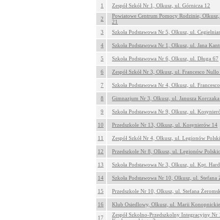
1
Zespół Szkół Nr 1, Olkusz, ul. Górnicza 12
Powiatowe Centrum Pomocy Rodzinie, Olkusz, u
2
21
3
Szkoła Podstawowa Nr 5, Olkusz, ul. Cegielnia
4
Szkoła Podstawowa Nr 1, Olkusz, ul. Jana Kan
5
Szkoła Podstawowa Nr 6, Olkusz, ul. Długa 67
6
Zespół Szkół Nr 3, Olkusz, ul. Francesco Nullo
7
Szkoła Podstawowa Nr 4, Olkusz, ul. Francesco
8
Gimnazjum Nr 3, Olkusz, ul. Janusza Korczaka
9
Szkoła Podstawowa Nr 9, Olkusz, ul. Kosynier
10
Przedszkole Nr 13, Olkusz, ul. Kosynierów 14
11
Zespół Szkół Nr 4, Olkusz, ul. Legionów Polsk
12
Przedszkole Nr 8, Olkusz, ul. Legionów Polski
13
Szkoła Podstawowa Nr 3, Olkusz, ul. Kpt. Har
14
Szkoła Podstawowa Nr 10, Olkusz, ul. Stefana
15
Przedszkole Nr 10, Olkusz, ul. Stefana Żeroms
16
Klub Osiedlowy, Olkusz, ul. Marii Konopnickie
Zespół Szkolno-Przedszkolny Integracyjny Nr 1
17