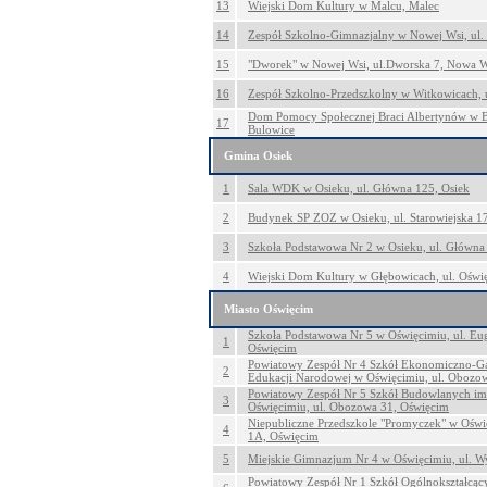
13
Wiejski Dom Kultury w Malcu, Malec
14
Zespół Szkolno-Gimnazjalny w Nowej Wsi, ul.
15
"Dworek" w Nowej Wsi, ul.Dworska 7, Nowa W
16
Zespół Szkolno-Przedszkolny w Witkowicach, 
Dom Pomocy Społecznej Braci Albertynów w Bu
17
Bulowice
Gmina Osiek
1
Sala WDK w Osieku, ul. Główna 125, Osiek
2
Budynek SP ZOZ w Osieku, ul. Starowiejska 17
3
Szkoła Podstawowa Nr 2 w Osieku, ul. Główna
4
Wiejski Dom Kultury w Głębowicach, ul. Oświ
Miasto Oświęcim
Szkoła Podstawowa Nr 5 w Oświęcimiu, ul. Eug
1
Oświęcim
Powiatowy Zespół Nr 4 Szkół Ekonomiczno-Ga
2
Edukacji Narodowej w Oświęcimiu, ul. Obozo
Powiatowy Zespół Nr 5 Szkół Budowlanych i
3
Oświęcimiu, ul. Obozowa 31, Oświęcim
Niepubliczne Przedszkole "Promyczek" w Oświ
4
1A, Oświęcim
5
Miejskie Gimnazjum Nr 4 w Oświęcimiu, ul. W
Powiatowy Zespół Nr 1 Szkół Ogólnokształcący