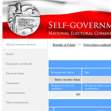
Self-government elections
Republic of Poland
>>
Województwo małopols
Search
Geography and Results
Surname and names
Age
Electoral bodies
Babiec Jarosław Adam
Committees
Number of votes for
Percent of valid votes 
candidate
constituency
Communications
369
Video transmissions