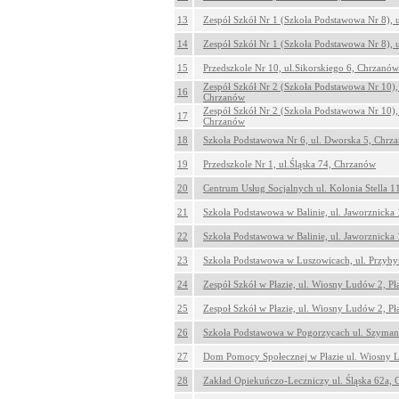
13
Zespół Szkół Nr 1 (Szkoła Podstawowa Nr 8), 
14
Zespół Szkół Nr 1 (Szkoła Podstawowa Nr 8), 
15
Przedszkole Nr 10, ul.Sikorskiego 6, Chrzanów
Zespół Szkół Nr 2 (Szkoła Podstawowa Nr 10),
16
Chrzanów
Zespół Szkół Nr 2 (Szkoła Podstawowa Nr 10),
17
Chrzanów
18
Szkoła Podstawowa Nr 6, ul. Dworska 5, Chrz
19
Przedszkole Nr 1, ul.Śląska 74, Chrzanów
20
Centrum Usług Socjalnych ul. Kolonia Stella 
21
Szkoła Podstawowa w Balinie, ul. Jaworznicka 
22
Szkoła Podstawowa w Balinie, ul. Jaworznicka 
23
Szkoła Podstawowa w Luszowicach, ul. Przyby
24
Zespół Szkół w Płazie, ul. Wiosny Ludów 2, Pł
25
Zespoł Szkół w Płazie, ul. Wiosny Ludów 2, Pł
26
Szkoła Podstawowa w Pogorzycach ul. Szyman
27
Dom Pomocy Społecznej w Płazie ul. Wiosny L
28
Zakład Opiekuńczo-Leczniczy ul. Śląska 62a,