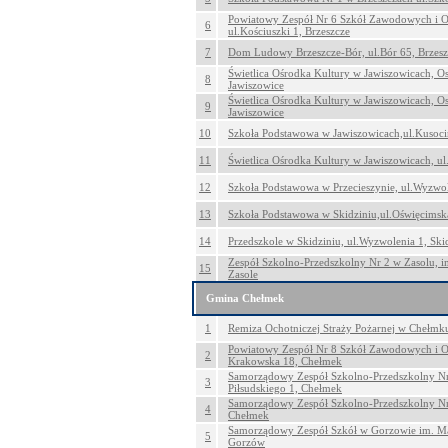
Powiatowy Zespół Nr 6 Szkół Zawodowych i O
6
ul.Kościuszki 1, Brzeszcze
7
Dom Ludowy Brzeszcze-Bór, ul.Bór 65, Brzesz
Świetlica Ośrodka Kultury w Jawiszowicach, O
8
Jawiszowice
Świetlica Ośrodka Kultury w Jawiszowicach, O
9
Jawiszowice
10
Szkoła Podstawowa w Jawiszowicach,ul.Kusoci
11
Świetlica Ośrodka Kultury w Jawiszowicach, ul.
12
Szkoła Podstawowa w Przecieszynie, ul.Wyzwol
13
Szkoła Podstawowa w Skidziniu,ul.Oświęcimsk
14
Przedszkole w Skidziniu, ul.Wyzwolenia 1, Ski
Zespół Szkolno-Przedszkolny Nr 2 w Zasolu, im. 
15
Zasole
Gmina Chełmek
1
Remiza Ochotniczej Straży Pożarnej w Chełmku
Powiatowy Zespół Nr 8 Szkół Zawodowych i O
2
Krakowska 18, Chełmek
Samorządowy Zespół Szkolno-Przedszkolny Nr
3
Piłsudskiego 1, Chełmek
Samorządowy Zespół Szkolno-Przedszkolny Nr
4
Chełmek
Samorządowy Zespół Szkół w Gorzowie im. Mari
5
Gorzów