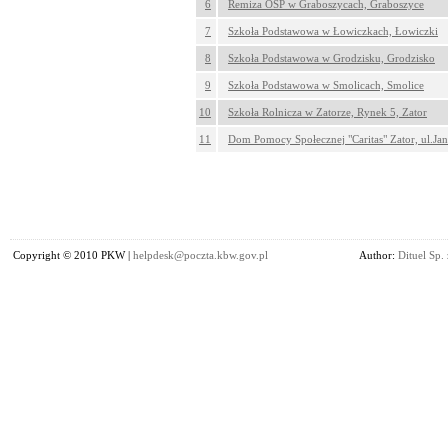
6
Remiza OSP w Graboszycach, Graboszyce
7
Szkoła Podstawowa w Łowiczkach, Łowiczki
8
Szkoła Podstawowa w Grodzisku, Grodzisko
9
Szkoła Podstawowa w Smolicach, Smolice
10
Szkoła Rolnicza w Zatorze, Rynek 5, Zator
11
Dom Pomocy Społecznej "Caritas" Zator, ul.Jan
Copyright © 2010 PKW |
helpdesk@poczta.kbw.gov.pl
Author:
Dituel Sp. 