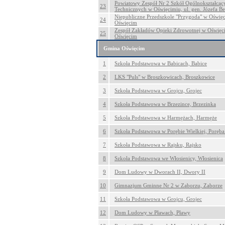
Powiatowy Zespół Nr 2 Szkół Ogólnokształcąc
23
Technicznych w Oświęcimiu, ul. gen. Józefa B
Niepubliczne Przedszkole "Przygoda" w Oświęci
24
Oświęcim
Zespół Zakładów Opieki Zdrowotnej w Oświęcim
25
Oświęcim
Gmina Oświęcim
1
Szkoła Podstawowa w Babicach, Babice
2
LKS "Puls" w Broszkowicach, Broszkowice
3
Szkoła Podstawowa w Grojcu, Grojec
4
Szkoła Podstawowa w Brzezince, Brzezinka
5
Szkoła Podstawowa w Harmężach, Harmęże
6
Szkoła Podstawowa w Porębie Wielkiej, Poręba
7
Szkoła Podstawowa w Rajsku, Rajsko
8
Szkoła Podstawowa we Włosienicy, Włosienica
9
Dom Ludowy w Dworach II, Dwory II
10
Gimnazjum Gminne Nr 2 w Zaborzu, Zaborze
11
Szkoła Podstawowa w Grojcu, Grojec
12
Dom Ludowy w Pławach, Pławy