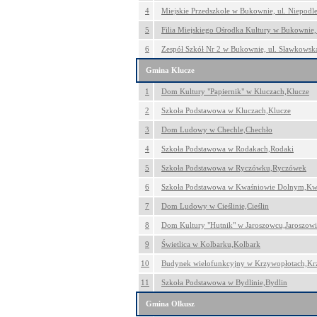
4
Miejskie Przedszkole w Bukownie, ul. Niepodl
5
Filia Miejskiego Ośrodka Kultury w Bukownie
6
Zespół Szkół Nr 2 w Bukownie, ul. Sławkows
Gmina Klucze
1
Dom Kultury "Papiernik" w Kluczach,Klucze
2
Szkoła Podstawowa w Kluczach,Klucze
3
Dom Ludowy w Chechle,Chechło
4
Szkoła Podstawowa w Rodakach,Rodaki
5
Szkoła Podstawowa w Ryczówku,Ryczówek
6
Szkoła Podstawowa w Kwaśniowie Dolnym,Kw
7
Dom Ludowy w Cieślinie,Cieślin
8
Dom Kultury "Hutnik" w Jaroszowcu,Jaroszowi
9
Świetlica w Kolbarku,Kolbark
10
Budynek wielofunkcyjny w Krzywopłotach,Kr
11
Szkoła Podstawowa w Bydlinie,Bydlin
Gmina Olkusz