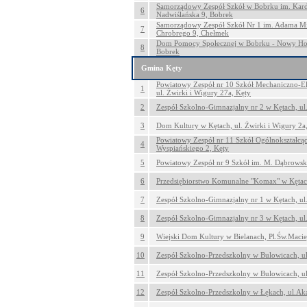
Samorządowy Zespół Szkół w Bobrku im. Kardy
6
Nadwiślańska 9, Bobrek
Samorządowy Zespół Szkół Nr 1 im. Adama Mi
7
Chrobrego 9, Chełmek
Dom Pomocy Społecznej w Bobrku - Nowy Hostel
8
Bobrek
Gmina Kęty
Powiatowy Zespół nr 10 Szkół Mechaniczno-El
1
ul. Żwirki i Wigury 27a, Kęty
2
Zespół Szkolno-Gimnazjalny nr 2 w Kętach, ul
3
Dom Kultury w Kętach, ul. Żwirki i Wigury 2a
Powiatowy Zespół nr 11 Szkół Ogólnokształcąc
4
Wyspiańskiego 2, Kęty
5
Powiatowy Zespół nr 9 Szkół im. M. Dąbrowskie
6
Przedsiębiorstwo Komunalne "Komax" w Kętach,
7
Zespół Szkolno-Gimnazjalny nr 1 w Kętach, ul
8
Zespół Szkolno-Gimnazjalny nr 3 w Kętach, ul.
9
Wiejski Dom Kultury w Bielanach, Pl.Św.Maciej
10
Zespół Szkolno-Przedszkolny w Bulowicach, ul
11
Zespół Szkolno-Przedszkolny w Bulowicach, ul
12
Zespół Szkolno-Przedszkolny w Łękach, ul.Ak