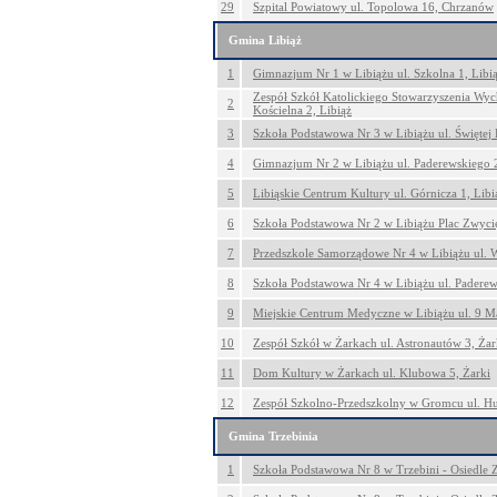
29
Szpital Powiatowy ul. Topolowa 16, Chrzanów
Gmina Libiąż
1
Gimnazjum Nr 1 w Libiążu ul. Szkolna 1, Libi
Zespół Szkół Katolickiego Stowarzyszenia Wy
2
Kościelna 2, Libiąż
3
Szkoła Podstawowa Nr 3 w Libiążu ul. Świętej 
4
Gimnazjum Nr 2 w Libiążu ul. Paderewskiego 2
5
Libiąskie Centrum Kultury ul. Górnicza 1, Libi
6
Szkoła Podstawowa Nr 2 w Libiążu Plac Zwycię
7
Przedszkole Samorządowe Nr 4 w Libiążu ul. 
8
Szkoła Podstawowa Nr 4 w Libiążu ul. Paderew
9
Miejskie Centrum Medyczne w Libiążu ul. 9 Ma
10
Zespół Szkół w Żarkach ul. Astronautów 3, Żar
11
Dom Kultury w Żarkach ul. Klubowa 5, Żarki
12
Zespół Szkolno-Przedszkolny w Gromcu ul. Hu
Gmina Trzebinia
1
Szkoła Podstawowa Nr 8 w Trzebini - Osiedle 