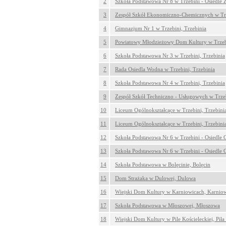
2
Szkoła Podstawowa Nr 8 w Trzebini - Osiedle 
3
Zespół Szkół Ekonomiczno-Chemicznych w Trz
4
Gimnazjum Nr 1 w Trzebini, Trzebinia
5
Powiatowy Młodzieżowy Dom Kultury w Trzebi
6
Szkoła Podstawowa Nr 3 w Trzebini, Trzebinia
7
Rada Osiedla Wodna w Trzebini, Trzebinia
8
Szkoła Podstawowa Nr 4 w Trzebini, Trzebinia
9
Zespół Szkół Techniczno - Usługowych w Trzeb
10
Liceum Ogólnokształcące w Trzebini, Trzebini
11
Liceum Ogólnokształcące w Trzebini, Trzebini
12
Szkoła Podstawowa Nr 6 w Trzebini - Osiedle G
13
Szkoła Podstawowa Nr 6 w Trzebini - Osiedle G
14
Szkoła Podstawowa w Bolęcinie, Bolęcin
15
Dom Strażaka w Dulowej, Dulowa
16
Wiejski Dom Kultury w Karniowicach, Karnio
17
Szkoła Podstawowa w Młoszowej, Młoszowa
18
Wiejski Dom Kultury w Pile Kościeleckiej, Piła