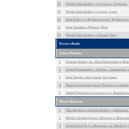
19
Wiejski Dom Kultury w Czyżówce, Czyżówka
20
Wiejski Dom Kultury w Lgocie, Lgota
21
Dom Kultury w Myślachowicach, Myślachowic
22
Dom Strażaka w Płokach, Płoki
23
Wiejski Dom Kultury w Psarach, Psary
Powiat olkuski
Gmina Bolesław
1
Centrum Kultury im. Marii Płonowskiej w Bole
2
Zespół Przedszkolno - Szkolno - Gimnazjalny w
3
Dom Wiejski w Krzykawie, Krzykawa
4
Remiza Ochotniczej Straży Pożarnej w Laskach,
5
Zakład Opiekuńczo-Leczniczy o.o. Kamilianó
Miasto Bukowno
1
Filia Miejskiego Ośrodka Kultury w Bukownie
2
Miejski Ośrodek Sportu i Rekreacji w Bukowni
3
Zespół Szkół Nr 1 w Bukownie, ul. Szkolna 8