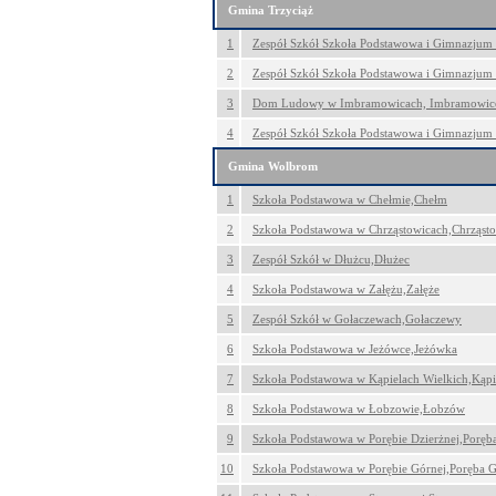
Gmina Trzyciąż
1
Zespół Szkół Szkoła Podstawowa i Gimnazjum w
2
Zespół Szkół Szkoła Podstawowa i Gimnazjum 
3
Dom Ludowy w Imbramowicach, Imbramowic
4
Zespół Szkół Szkoła Podstawowa i Gimnazjum
Gmina Wolbrom
1
Szkoła Podstawowa w Chełmie,Chełm
2
Szkoła Podstawowa w Chrząstowicach,Chrząst
3
Zespół Szkół w Dłużcu,Dłużec
4
Szkoła Podstawowa w Załężu,Załęże
5
Zespół Szkół w Gołaczewach,Gołaczewy
6
Szkoła Podstawowa w Jeżówce,Jeżówka
7
Szkoła Podstawowa w Kąpielach Wielkich,Kąpi
8
Szkoła Podstawowa w Łobzowie,Łobzów
9
Szkoła Podstawowa w Porębie Dzierżnej,Poręb
10
Szkoła Podstawowa w Porębie Górnej,Poręba 