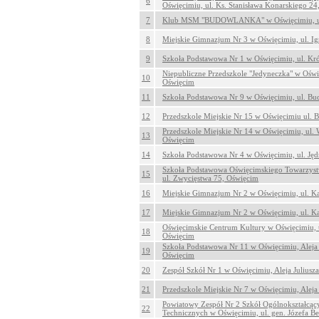
6
Oświęcimiu, ul. Ks. Stanisława Konarskiego 2
7
Klub MSM "BUDOWLANKA" w Oświęcimiu, ul.
8
Miejskie Gimnazjum Nr 3 w Oświęcimiu, ul. I
9
Szkoła Podstawowa Nr 1 w Oświęcimiu, ul. Kr
Niepubliczne Przedszkole "Jedyneczka" w Oświę
10
Oświęcim
11
Szkoła Podstawowa Nr 9 w Oświęcimiu, ul. B
12
Przedszkole Miejskie Nr 15 w Oświęcimiu ul.
Przedszkole Miejskie Nr 14 w Oświęcimiu, ul.
13
Oświęcim
14
Szkoła Podstawowa Nr 4 w Oświęcimiu, ul. Jęd
Szkoła Podstawowa Oświęcimskiego Towarzys
15
ul. Zwycięstwa 75, Oświęcim
16
Miejskie Gimnazjum Nr 2 w Oświęcimiu, ul. K
17
Miejskie Gimnazjum Nr 2 w Oświęcimiu, ul. K
Oświęcimskie Centrum Kultury w Oświęcimiu, u
18
Oświęcim
Szkoła Podstawowa Nr 11 w Oświęcimiu, Aleja 
19
Oświęcim
20
Zespół Szkół Nr 1 w Oświęcimiu, Aleja Julius
21
Przedszkole Miejskie Nr 7 w Oświęcimiu, Aleja
Powiatowy Zespół Nr 2 Szkół Ogólnokształcąc
22
Technicznych w Oświęcimiu, ul. gen. Józefa B