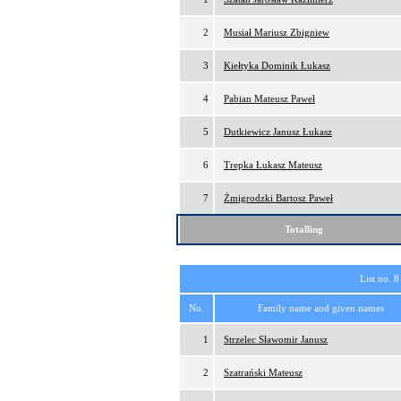
2
Musiał Mariusz Zbigniew
3
Kiełtyka Dominik Łukasz
4
Pabian Mateusz Paweł
5
Dutkiewicz Janusz Łukasz
6
Trepka Łukasz Mateusz
7
Żmigrodzki Bartosz Paweł
Totalling
List no. 8
No.
Family name and given names
1
Strzelec Sławomir Janusz
2
Szatrański Mateusz