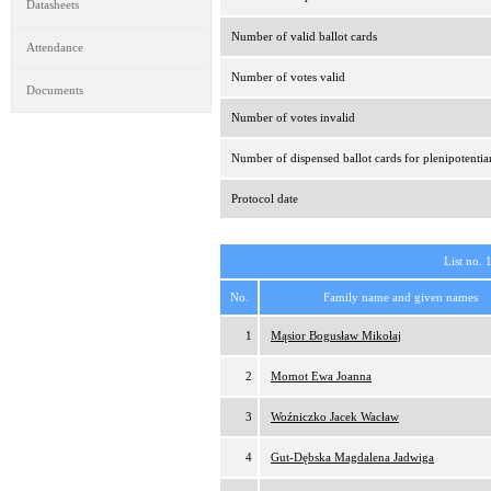
Datasheets
Number of valid ballot cards
Attendance
Number of votes valid
Documents
Number of votes invalid
Number of dispensed ballot cards for plenipotentia
Protocol date
List no. 
No.
Family name and given names
1
Mąsior Bogusław Mikołaj
2
Momot Ewa Joanna
3
Woźniczko Jacek Wacław
4
Gut-Dębska Magdalena Jadwiga