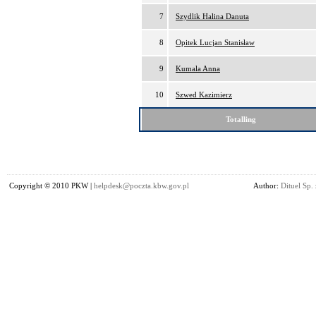
7
Szydlik Halina Danuta
8
Opitek Lucjan Stanisław
9
Kumala Anna
10
Szwed Kazimierz
Totalling
Copyright © 2010 PKW |
helpdesk@poczta.kbw.gov.pl
Author:
Dituel Sp. 