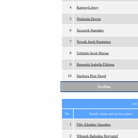
4
Kasprzyk Jerzy
5
Niedziela Dorota
6
Szczurek Stanisław
7
Nowak Jacek Kazimierz
8
Urbiński Jacek Marian
9
Ramenda Izabella Elżbieta
10
Stachura Piotr Paweł
Totalling
List
No.
Family name and given names
1
Filip Zdzisław Stanisław
2
Włoszek Radosław Krzysztof