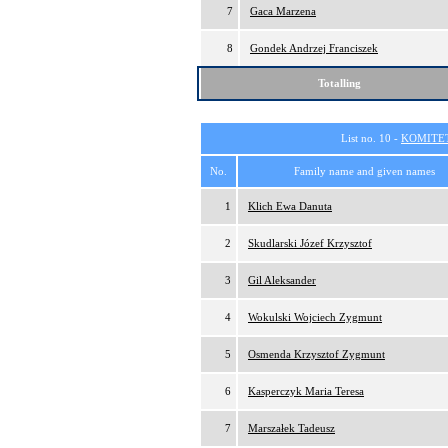
7
Gaca Marzena
8
Gondek Andrzej Franciszek
Totalling
List no. 10 -
KOMITE
No.
Family name and given names
1
Klich Ewa Danuta
2
Skudlarski Józef Krzysztof
3
Gil Aleksander
4
Wokulski Wojciech Zygmunt
5
Osmenda Krzysztof Zygmunt
6
Kasperczyk Maria Teresa
7
Marszałek Tadeusz