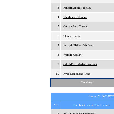
3
Feliksik Andrzej Ignacy
4
Walkiewicz Wiesław
5
Górska Anna Teresa
6
Chłopek Jerzy
7
Jurczyk Elżbieta Wioletta
8
Wojtyła Czesław
9
Odrobiński Marian Stanisław
10
Nycz Magdalena Anna
Totalling
List no. 7 -
KOMITE
No.
Family name and given names
1
Szatan Jarosław Kazimierz