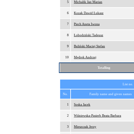
5
Michalik Jan Marian
6
Kozak Dawid Łukasz
7
Piech Aneta Iwona
8
Łobodziński Tadeusz
9
Buliński Maciej Stefan
10
Mędrek Andrzej
Totalling
List no.
No.
Family name and given names
1
Soska Jacek
2
Wiśniewska-Pasierb Beata Barbara
3
Mieszczak Jerzy