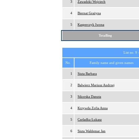
3
Zawadzki Wojciech
4
Biernat Grażyna
5
Kasperczyk Iwona
Totalling
List no. 9 
No.
Family name and given names
1
Siuta Barbara
2
Balwierz Mariusz Andrzej
3
Sikorska Danuta
4
Krzywda Zofia Anna
5
Czeladka Łukasz
6
Siuta Waldemar Jan