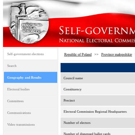
Self-government elections
Republic of Poland
>>
Province małopolskie
Search
Geography and Results
Council name
Electoral bodies
Constituency
Precinct
Committees
Electoral Commission Regional Headquarters
Communications
Number of electors
Video transmissions
Number of dispensed ballot cards