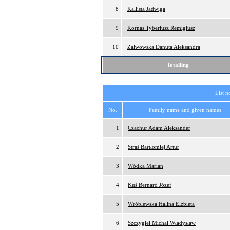
8
Kallista Jadwiga
9
Kornas Tyberiusz Remigiusz
10
Zalwowska Danuta Aleksandra
Totalling
List n
No.
Family name and given names
1
Czachur Adam Aleksander
2
Straś Bartłomiej Artur
3
Wódka Marian
4
Kuś Bernard Józef
5
Wróblewska Halina Elżbieta
6
Szczygieł Michał Władysław