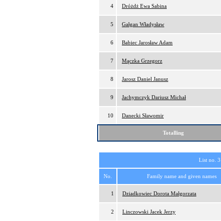
4
Dróżdż Ewa Sabina
5
Gałgan Władysław
6
Babiec Jarosław Adam
7
Mączka Grzegorz
8
Jarosz Daniel Janusz
9
Jachymczyk Dariusz Michał
10
Danecki Sławomir
Totalling
List no. 3
No.
Family name and given names
1
Dziadkowiec Dorota Małgorzata
2
Linczowski Jacek Jerzy