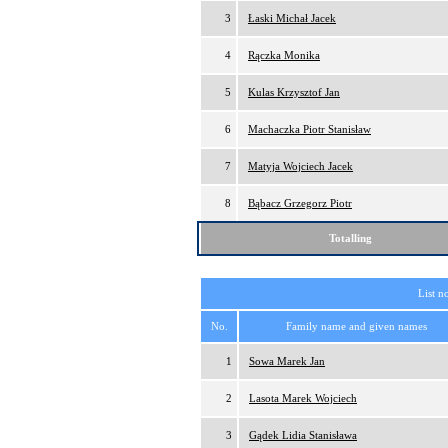
3
Łaski Michał Jacek
4
Rączka Monika
5
Kulas Krzysztof Jan
6
Machaczka Piotr Stanisław
7
Matyja Wojciech Jacek
8
Bąbacz Grzegorz Piotr
Totalling
List n
No.
Family name and given names
1
Sowa Marek Jan
2
Lasota Marek Wojciech
3
Gądek Lidia Stanisława