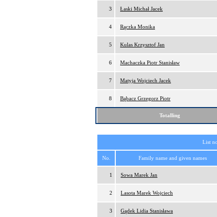
3
Łaski Michał Jacek
4
Rączka Monika
5
Kulas Krzysztof Jan
6
Machaczka Piotr Stanisław
7
Matyja Wojciech Jacek
8
Bąbacz Grzegorz Piotr
Totalling
List n
No.
Family name and given names
1
Sowa Marek Jan
2
Lasota Marek Wojciech
3
Gądek Lidia Stanisława