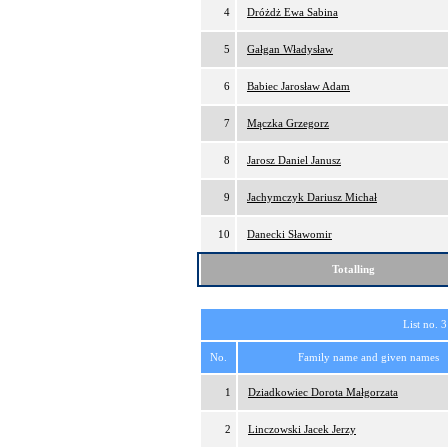
4
Dróżdż Ewa Sabina
5
Gałgan Władysław
6
Babiec Jarosław Adam
7
Mączka Grzegorz
8
Jarosz Daniel Janusz
9
Jachymczyk Dariusz Michał
10
Danecki Sławomir
Totalling
List no. 3
No.
Family name and given names
1
Dziadkowiec Dorota Małgorzata
2
Linczowski Jacek Jerzy