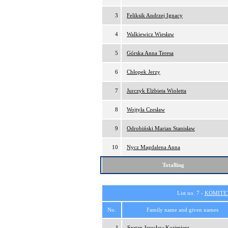
3
Feliksik Andrzej Ignacy
4
Walkiewicz Wiesław
5
Górska Anna Teresa
6
Chłopek Jerzy
7
Jurczyk Elżbieta Wioletta
8
Wojtyła Czesław
9
Odrobiński Marian Stanisław
10
Nycz Magdalena Anna
Totalling
List no. 7 -
KOMITE
No.
Family name and given names
1
Szatan Jarosław Kazimierz