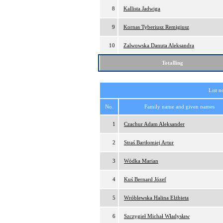
8
Kallista Jadwiga
9
Kornas Tyberiusz Remigiusz
10
Zalwowska Danuta Aleksandra
Totalling
List n
No.
Family name and given names
1
Czachur Adam Aleksander
2
Straś Bartłomiej Artur
3
Wódka Marian
4
Kuś Bernard Józef
5
Wróblewska Halina Elżbieta
6
Szczygieł Michał Władysław