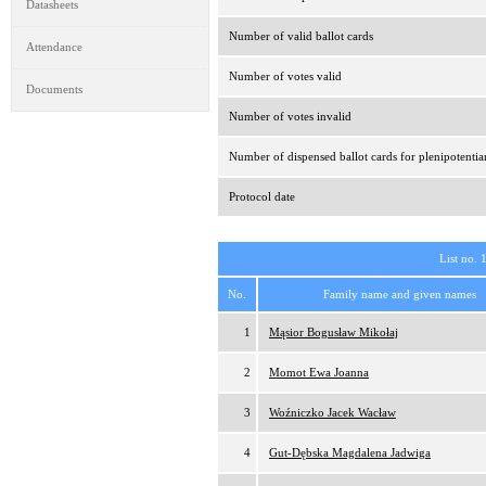
Datasheets
Number of valid ballot cards
Attendance
Number of votes valid
Documents
Number of votes invalid
Number of dispensed ballot cards for plenipotentia
Protocol date
List no. 
No.
Family name and given names
1
Mąsior Bogusław Mikołaj
2
Momot Ewa Joanna
3
Woźniczko Jacek Wacław
4
Gut-Dębska Magdalena Jadwiga