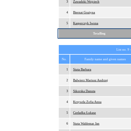
3
Zawadzki Wojciech
4
Biernat Grażyna
5
Kasperczyk Iwona
Totalling
List no. 9 
No.
Family name and given names
1
Siuta Barbara
2
Balwierz Mariusz Andrzej
3
Sikorska Danuta
4
Krzywda Zofia Anna
5
Czeladka Łukasz
6
Siuta Waldemar Jan