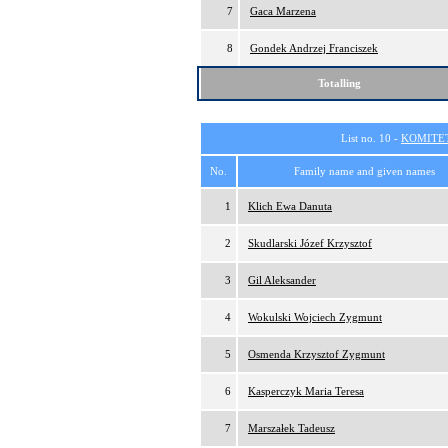
7
Gaca Marzena
8
Gondek Andrzej Franciszek
Totalling
List no. 10 -
KOMITE
No.
Family name and given names
1
Klich Ewa Danuta
2
Skudlarski Józef Krzysztof
3
Gil Aleksander
4
Wokulski Wojciech Zygmunt
5
Osmenda Krzysztof Zygmunt
6
Kasperczyk Maria Teresa
7
Marszałek Tadeusz