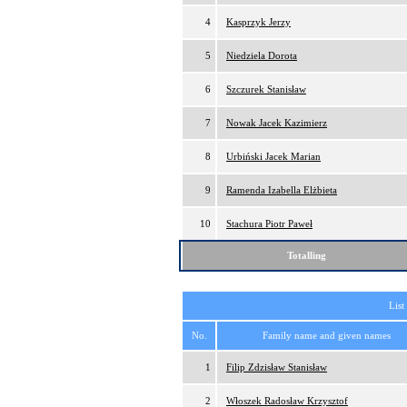
4
Kasprzyk Jerzy
5
Niedziela Dorota
6
Szczurek Stanisław
7
Nowak Jacek Kazimierz
8
Urbiński Jacek Marian
9
Ramenda Izabella Elżbieta
10
Stachura Piotr Paweł
Totalling
List
No.
Family name and given names
1
Filip Zdzisław Stanisław
2
Włoszek Radosław Krzysztof