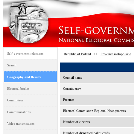
Self-government elections
Republic of Poland
>>
Province małopolskie
Search
Geography and Results
Council name
Electoral bodies
Constituency
Precinct
Committees
Electoral Commission Regional Headquarters
Communications
Number of electors
Video transmissions
Number of dispensed ballot cards