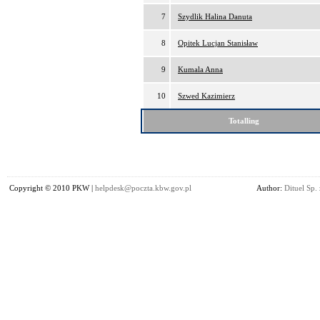
7
Szydlik Halina Danuta
8
Opitek Lucjan Stanisław
9
Kumala Anna
10
Szwed Kazimierz
Totalling
Copyright © 2010 PKW |
helpdesk@poczta.kbw.gov.pl
Author:
Dituel Sp. 