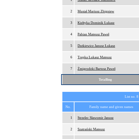
2
Musiał Mariusz Zbigniew
3
Kiełtyka Dominik Łukasz
4
Pabian Mateusz Paweł
5
Dutkiewicz Janusz Łukasz
6
Trepka Łukasz Mateusz
7
Żmigrodzki Bartosz Paweł
Totalling
List no. 8
No.
Family name and given names
1
Strzelec Sławomir Janusz
2
Szatrański Mateusz