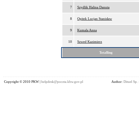
7
Szydlik Halina Danuta
8
Opitek Lucjan Stanisław
9
Kumala Anna
10
Szwed Kazimierz
Totalling
Copyright © 2010 PKW |
helpdesk@poczta.kbw.gov.pl
Author:
Dituel Sp. 