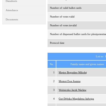
Datasheets
Number of valid ballot cards
Attendance
Number of votes valid
Documents
Number of votes invalid
Number of dispensed ballot cards for plenipotentia
Protocol date
List no. 
No.
Family name and given names
1
Mąsior Bogusław Mikołaj
2
Momot Ewa Joanna
3
Woźniczko Jacek Wacław
4
Gut-Dębska Magdalena Jadwiga