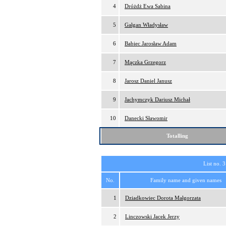
4
Dróżdż Ewa Sabina
5
Gałgan Władysław
6
Babiec Jarosław Adam
7
Mączka Grzegorz
8
Jarosz Daniel Janusz
9
Jachymczyk Dariusz Michał
10
Danecki Sławomir
Totalling
List no. 3
No.
Family name and given names
1
Dziadkowiec Dorota Małgorzata
2
Linczowski Jacek Jerzy