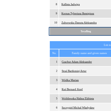
8
Kallista Jadwiga
9
Kornas Tyberiusz Remigiusz
10
Zalwowska Danuta Aleksandra
Totalling
List n
No.
Family name and given names
1
Czachur Adam Aleksander
2
Straś Bartłomiej Artur
3
Wódka Marian
4
Kuś Bernard Józef
5
Wróblewska Halina Elżbieta
6
Szczygieł Michał Władysław