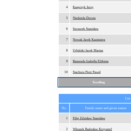
4
Kasprzyk Jerzy
5
Niedziela Dorota
6
Szczurek Stanisław
7
Nowak Jacek Kazimierz
8
Urbiński Jacek Marian
9
Ramenda Izabella Elżbieta
10
Stachura Piotr Paweł
Totalling
List
No.
Family name and given names
1
Filip Zdzisław Stanisław
2
Włoszek Radosław Krzysztof