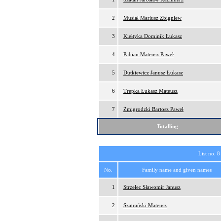
2
Musiał Mariusz Zbigniew
3
Kiełtyka Dominik Łukasz
4
Pabian Mateusz Paweł
5
Dutkiewicz Janusz Łukasz
6
Trepka Łukasz Mateusz
7
Żmigrodzki Bartosz Paweł
Totalling
List no. 8
No.
Family name and given names
1
Strzelec Sławomir Janusz
2
Szatrański Mateusz