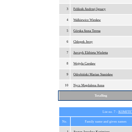
3
Feliksik Andrzej Ignacy
4
Walkiewicz Wiesław
5
Górska Anna Teresa
6
Chłopek Jerzy
7
Jurczyk Elżbieta Wioletta
8
Wojtyła Czesław
9
Odrobiński Marian Stanisław
10
Nycz Magdalena Anna
Totalling
List no. 7 -
KOMITE
No.
Family name and given names
1
Szatan Jarosław Kazimierz