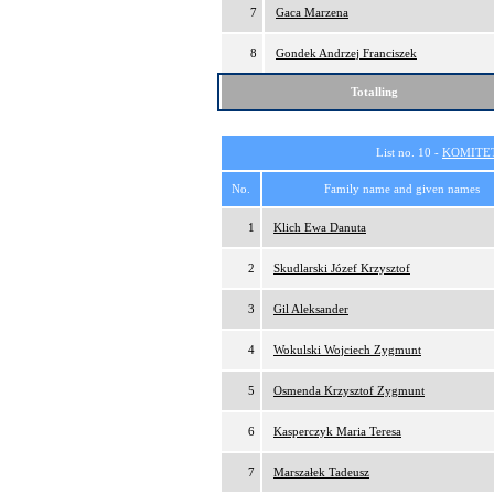
7
Gaca Marzena
8
Gondek Andrzej Franciszek
Totalling
List no. 10 -
KOMITE
No.
Family name and given names
1
Klich Ewa Danuta
2
Skudlarski Józef Krzysztof
3
Gil Aleksander
4
Wokulski Wojciech Zygmunt
5
Osmenda Krzysztof Zygmunt
6
Kasperczyk Maria Teresa
7
Marszałek Tadeusz