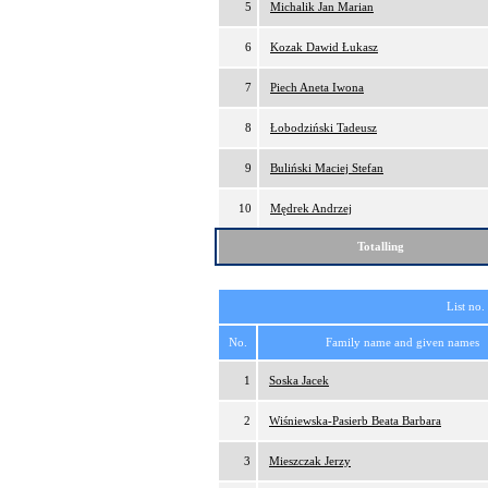
5
Michalik Jan Marian
6
Kozak Dawid Łukasz
7
Piech Aneta Iwona
8
Łobodziński Tadeusz
9
Buliński Maciej Stefan
10
Mędrek Andrzej
Totalling
List no.
No.
Family name and given names
1
Soska Jacek
2
Wiśniewska-Pasierb Beata Barbara
3
Mieszczak Jerzy