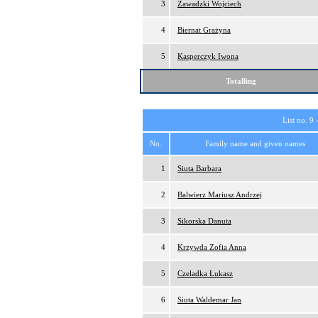
3
Zawadzki Wojciech
4
Biernat Grażyna
5
Kasperczyk Iwona
Totalling
List no. 9 
No.
Family name and given names
1
Siuta Barbara
2
Balwierz Mariusz Andrzej
3
Sikorska Danuta
4
Krzywda Zofia Anna
5
Czeladka Łukasz
6
Siuta Waldemar Jan