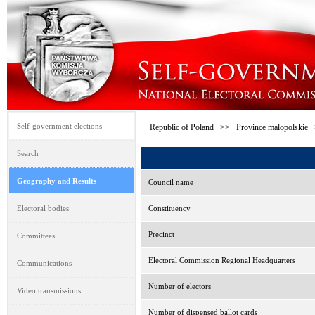
Self-government elections
Republic of Poland
>>
Province małopolskie
Search
Geography and Results
Council name
Electoral bodies
Constituency
Precinct
Committees
Electoral Commission Regional Headquarters
Communications
Number of electors
Video transmissions
Number of dispensed ballot cards