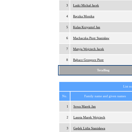
3
Łaski Michał Jacek
4
Rączka Monika
5
Kulas Krzysztof Jan
6
Machaczka Piotr Stanisław
7
Matyja Wojciech Jacek
8
Bąbacz Grzegorz Piotr
Totalling
List n
No.
Family name and given names
1
Sowa Marek Jan
2
Lasota Marek Wojciech
3
Gądek Lidia Stanisława