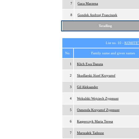
7
Gaca Marzena
8
Gondek Andrzej Franciszek
Totalling
List no. 10 -
KOMITE
No.
Family name and given names
1
Klich Ewa Danuta
2
Skudlarski Józef Krzysztof
3
Gil Aleksander
4
Wokulski Wojciech Zygmunt
5
Osmenda Krzysztof Zygmunt
6
Kasperczyk Maria Teresa
7
Marszałek Tadeusz