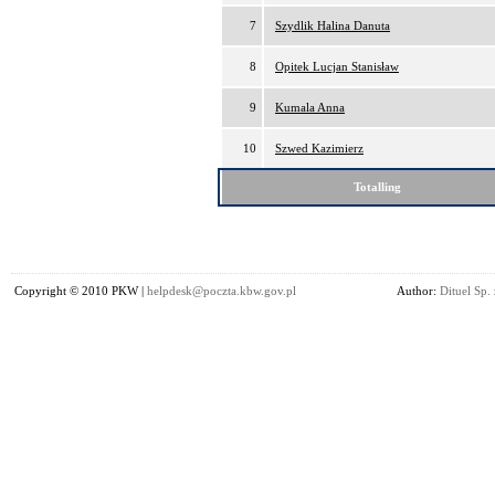
7
Szydlik Halina Danuta
8
Opitek Lucjan Stanisław
9
Kumala Anna
10
Szwed Kazimierz
Totalling
Copyright © 2010 PKW |
helpdesk@poczta.kbw.gov.pl
Author:
Dituel Sp. 