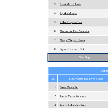
3
Łaski Michał Jacek
4
Rączka Monika
5
Kulas Krzysztof Jan
6
Machaczka Piotr Stanisław
7
Matyja Wojciech Jacek
8
Bąbacz Grzegorz Piotr
Totalling
List n
No.
Family name and given names
1
Sowa Marek Jan
2
Lasota Marek Wojciech
3
Gądek Lidia Stanisława