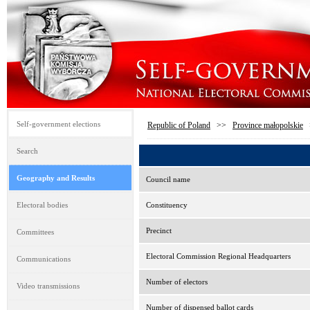
Self-government elections
Republic of Poland
>>
Province małopolskie
Search
Geography and Results
Council name
Electoral bodies
Constituency
Precinct
Committees
Electoral Commission Regional Headquarters
Communications
Number of electors
Video transmissions
Number of dispensed ballot cards