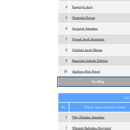
4
Kasprzyk Jerzy
5
Niedziela Dorota
6
Szczurek Stanisław
7
Nowak Jacek Kazimierz
8
Urbiński Jacek Marian
9
Ramenda Izabella Elżbieta
10
Stachura Piotr Paweł
Totalling
List
No.
Family name and given names
1
Filip Zdzisław Stanisław
2
Włoszek Radosław Krzysztof