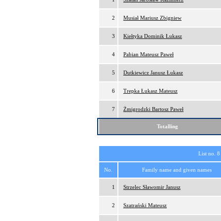
2
Musiał Mariusz Zbigniew
3
Kiełtyka Dominik Łukasz
4
Pabian Mateusz Paweł
5
Dutkiewicz Janusz Łukasz
6
Trepka Łukasz Mateusz
7
Żmigrodzki Bartosz Paweł
Totalling
List no. 8
No.
Family name and given names
1
Strzelec Sławomir Janusz
2
Szatrański Mateusz