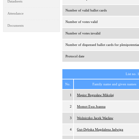
Datasheets
Number of valid ballot cards
Attendance
Number of votes valid
Documents
Number of votes invalid
Number of dispensed ballot cards for plenipotentia
Protocol date
List no. 
No.
Family name and given names
1
Mąsior Bogusław Mikołaj
2
Momot Ewa Joanna
3
Woźniczko Jacek Wacław
4
Gut-Dębska Magdalena Jadwiga