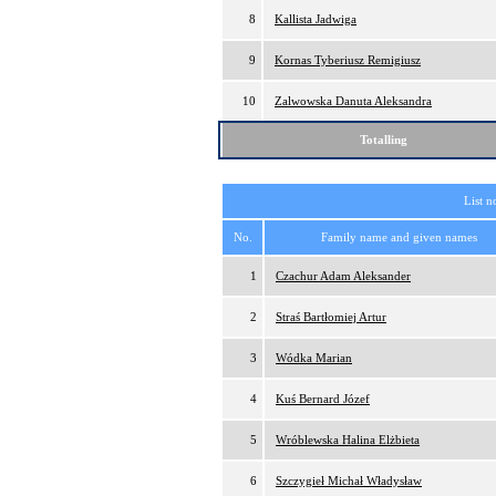
8
Kallista Jadwiga
9
Kornas Tyberiusz Remigiusz
10
Zalwowska Danuta Aleksandra
Totalling
List n
No.
Family name and given names
1
Czachur Adam Aleksander
2
Straś Bartłomiej Artur
3
Wódka Marian
4
Kuś Bernard Józef
5
Wróblewska Halina Elżbieta
6
Szczygieł Michał Władysław