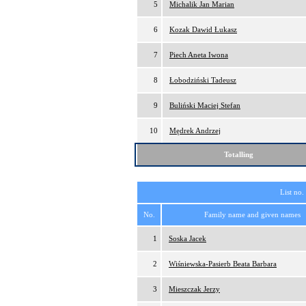
5
Michalik Jan Marian
6
Kozak Dawid Łukasz
7
Piech Aneta Iwona
8
Łobodziński Tadeusz
9
Buliński Maciej Stefan
10
Mędrek Andrzej
Totalling
List no.
No.
Family name and given names
1
Soska Jacek
2
Wiśniewska-Pasierb Beata Barbara
3
Mieszczak Jerzy