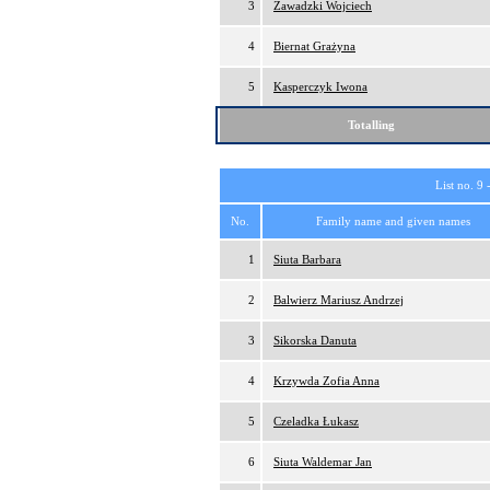
3
Zawadzki Wojciech
4
Biernat Grażyna
5
Kasperczyk Iwona
Totalling
List no. 9 
No.
Family name and given names
1
Siuta Barbara
2
Balwierz Mariusz Andrzej
3
Sikorska Danuta
4
Krzywda Zofia Anna
5
Czeladka Łukasz
6
Siuta Waldemar Jan