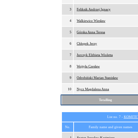
3
Feliksik Andrzej Ignacy
4
Walkiewicz Wiesław
5
Górska Anna Teresa
6
Chłopek Jerzy
7
Jurczyk Elżbieta Wioletta
8
Wojtyła Czesław
9
Odrobiński Marian Stanisław
10
Nycz Magdalena Anna
Totalling
List no. 7 -
KOMITE
No.
Family name and given names
1
Szatan Jarosław Kazimierz