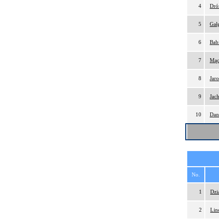
4
Dró
5
Gał
6
Bab
7
Mąc
8
Jaro
9
Jac
10
Dan
No.
1
Dzi
2
Lin