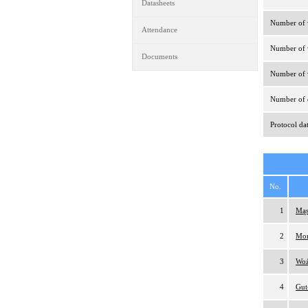
Datasheets
Number of v
Attendance
Number of v
Documents
Number of v
Number of d
Protocol da
No.
1
Mąs
2
Mom
3
Woź
4
Gut