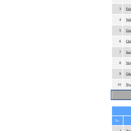
3
Fel
4
Wal
5
Gór
6
Chł
7
Jur
8
Woj
9
Odr
10
Nyc
No.
1
Sza