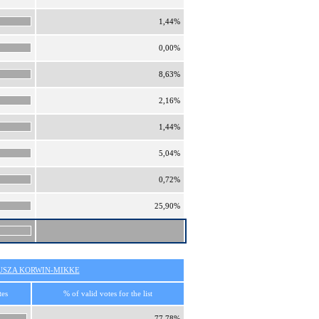
1,44%
0,00%
8,63%
2,16%
1,44%
5,04%
0,72%
25,90%
SZA KORWIN-MIKKE
tes
% of valid votes for the list
77,78%