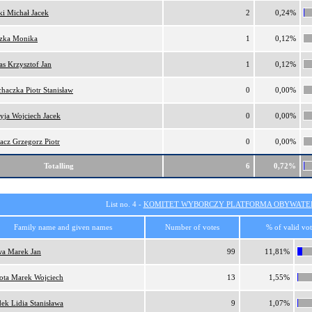
ki Michał Jacek
2
0,24%
zka Monika
1
0,12%
as Krzysztof Jan
1
0,12%
haczka Piotr Stanisław
0
0,00%
yja Wojciech Jacek
0
0,00%
acz Grzegorz Piotr
0
0,00%
Totalling
6
0,72%
List no. 4 -
KOMITET WYBORCZY PLATFORMA OBYWATEL
Family name and given names
Number of votes
% of valid vot
a Marek Jan
99
11,81%
ota Marek Wojciech
13
1,55%
ek Lidia Stanisława
9
1,07%