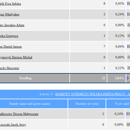
żdż Ewa Sabina
8
0,95%
gan Władysław
2
0,24%
iec Jarosław Adam
0
0,00%
zka Grzegorz
1
0,12%
sz Daniel Janusz
7
0,84%
hymczyk Dariusz Michał
0
0,00%
ecki Sławomir
1
0,12%
Totalling
33
3,94%
List no. 3 -
KOMITET WYBORCZY POLSKA PARTIA PRACY - SI
Family name and given names
Number of votes
% of valid
adkowiec Dorota Małgorzata
2
0,24%
czowski Jacek Jerzy
0
0,00%