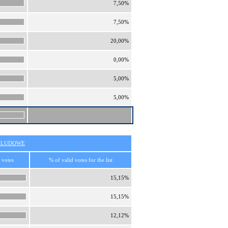
7,50%
7,50%
20,00%
0,00%
5,00%
5,00%
O LUDOWE
 votes
% of valid votes for the list
15,15%
15,15%
12,12%