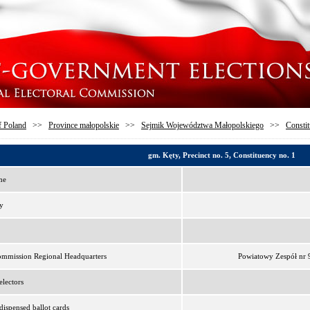
f Poland
>>
Province małopolskie
>>
Sejmik Województwa Małopolskiego
>>
Constit
gm. Kęty, Precinct no. 5, Constituency no. 1
me
y
ommission Regional Headquarters
Powiatowy Zespół nr 9
lectors
ispensed ballot cards