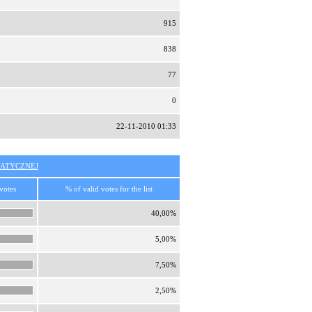
915
838
77
0
22-11-2010 01:33
ATYCZNEJ
votes
% of valid votes for the list
40,00%
5,00%
7,50%
2,50%