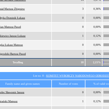
iał Mariusz Zbigniew
3
0,36%
łtyka Dominik Łukasz
0
0,00%
ian Mateusz Paweł
0
0,00%
kiewicz Janusz Łukasz
1
0,12%
pka Łukasz Mateusz
0
0,00%
grodzki Bartosz Paweł
0
0,00%
Totalling
18
2,15%
List no. 8 -
KOMITET WYBORCZY NARODOWEGO ODRODZEN
Family name and given names
Number of votes
% of valid vo
zelec Sławomir Janusz
0
0,00%
trański Mateusz
1
0,12%