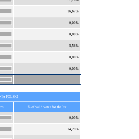
16,67%
0,00%
0,00%
5,56%
0,00%
0,00%
IA POLSKI
tes
% of valid votes for the list
0,00%
14,29%