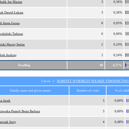
halik Jan Marian
3
0,36%
ak Dawid Łukasz
3
0,36%
ch Aneta Iwona
8
0,95%
odziński Tadeusz
0
0,00%
iński Maciej Stefan
2
0,24%
rek Andrzej
2
0,24%
Totalling
40
4,77%
List no. 2 -
KOMITET WYBORCZY POLSKIE STRONNICTW
Family name and given names
Number of votes
% of valid
ka Jacek
5
0,60%
niewska-Pasierb Beata Barbara
5
0,60%
szczak Jerzy
4
0,48%