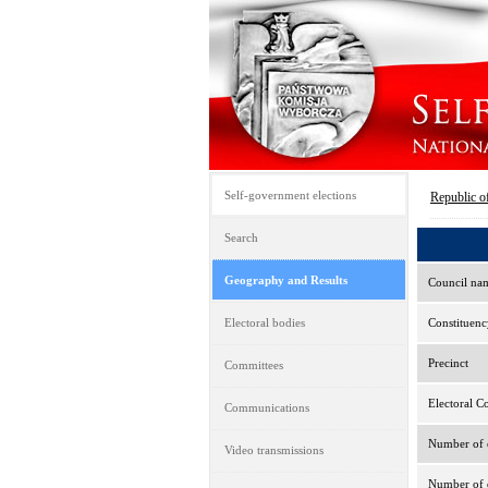
Self-government elections
Republic o
Search
Geography and Results
Council na
Electoral bodies
Constituenc
Precinct
Committees
Electoral C
Communications
Number of e
Video transmissions
Number of d