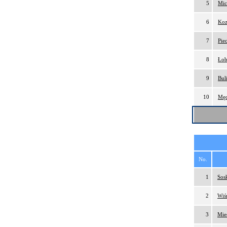
5
Mic
6
Koz
7
Pie
8
Łob
9
Bul
10
Męd
No.
1
Sos
2
Wiś
3
Mie