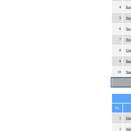
4
Kas
5
Nie
6
Szc
7
Now
8
Urb
9
Ram
10
Sta
No.
1
Fil
2
Wło