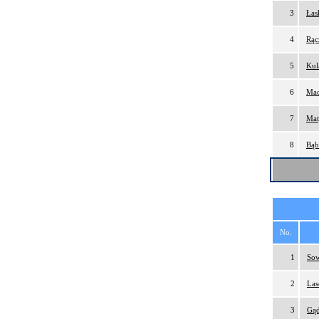
3
Łas
4
Rąc
5
Kul
6
Mac
7
Mat
8
Bąb
No.
1
Sow
2
Las
3
Gąd