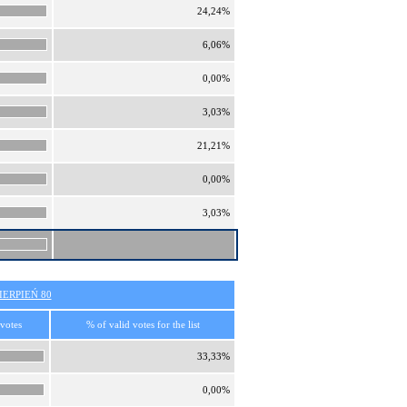
24,24%
6,06%
0,00%
3,03%
21,21%
0,00%
3,03%
ERPIEŃ 80
 votes
% of valid votes for the list
33,33%
0,00%