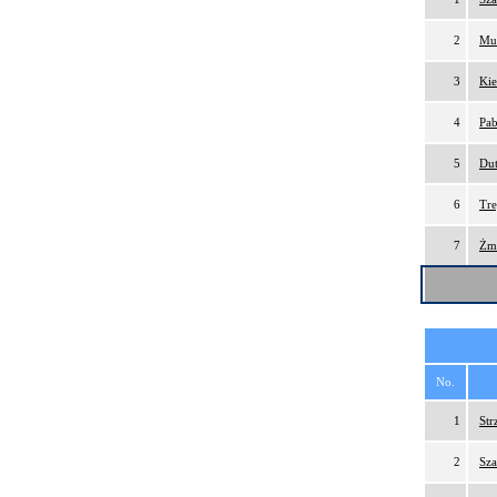
2
Mus
3
Kie
4
Pab
5
Dut
6
Tre
7
Żmi
No.
1
Str
2
Sza