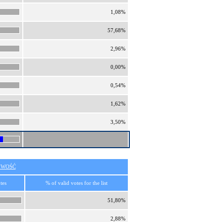
1,08%
57,68%
2,96%
0,00%
0,54%
1,62%
3,50%
IWOŚĆ
tes
% of valid votes for the list
51,80%
2,88%