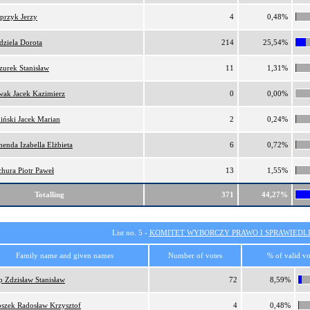
przyk Jerzy
4
0,48%
dziela Dorota
214
25,54%
zurek Stanisław
11
1,31%
ak Jacek Kazimierz
0
0,00%
iński Jacek Marian
2
0,24%
enda Izabella Elżbieta
6
0,72%
chura Piotr Paweł
13
1,55%
Totalling
371
44,27%
List no. 5 -
KOMITET WYBORCZY PRAWO I SPRAWIEDL
Family name and given names
Number of votes
% of valid vo
ip Zdzisław Stanisław
72
8,59%
szek Radosław Krzysztof
4
0,48%