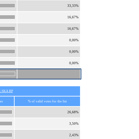
33,33%
16,67%
16,67%
0,00%
0,00%
0,00%
SKA RP
es
% of valid votes for the list
26,68%
3,50%
2,43%