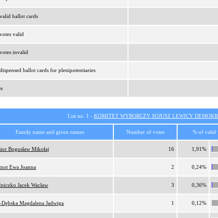
alid ballot cards
otes valid
otes invalid
ispensed ballot cards for plenipotentiaries
te
List no. 1 -
KOMITET WYBORCZY SOJUSZ LEWICY DEMOKR
Family name and given names
Number of votes
% of valid 
ior Bogusław Mikołaj
16
1,91%
ot Ewa Joanna
2
0,24%
niczko Jacek Wacław
3
0,36%
-Dębska Magdalena Jadwiga
1
0,12%