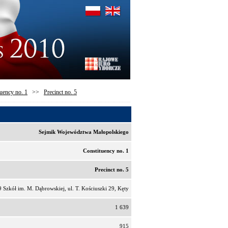
uency no. 1
>>
Precinct no. 5
Sejmik Województwa Małopolskiego
Constituency no. 1
Precinct no. 5
 Szkół im. M. Dąbrowskiej, ul. T. Kościuszki 29, Kęty
1 639
915