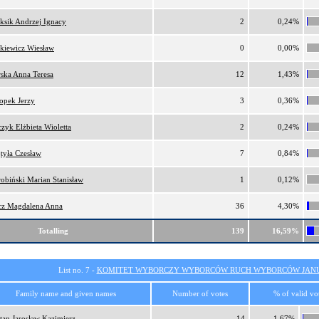
iksik Andrzej Ignacy
2
0,24%
kiewicz Wiesław
0
0,00%
ska Anna Teresa
12
1,43%
opek Jerzy
3
0,36%
czyk Elżbieta Wioletta
2
0,24%
tyła Czesław
7
0,84%
obiński Marian Stanisław
1
0,12%
z Magdalena Anna
36
4,30%
Totalling
139
16,59%
List no. 7 -
KOMITET WYBORCZY WYBORCÓW RUCH WYBORCÓW JANU
Family name and given names
Number of votes
% of valid vo
tan Jarosław Kazimierz
14
1,67%