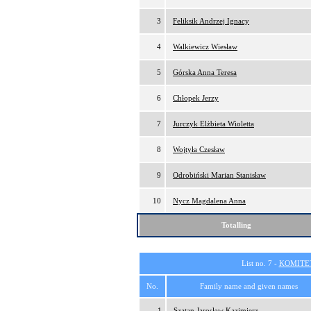
3
Feliksik Andrzej Ignacy
4
Walkiewicz Wiesław
5
Górska Anna Teresa
6
Chłopek Jerzy
7
Jurczyk Elżbieta Wioletta
8
Wojtyła Czesław
9
Odrobiński Marian Stanisław
10
Nycz Magdalena Anna
Totalling
List no. 7 -
KOMITE
No.
Family name and given names
1
Szatan Jarosław Kazimierz