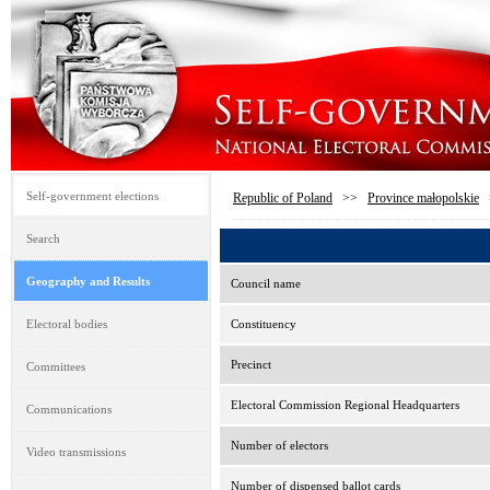
Self-government elections
Republic of Poland
>>
Province małopolskie
Search
Geography and Results
Council name
Electoral bodies
Constituency
Precinct
Committees
Electoral Commission Regional Headquarters
Communications
Number of electors
Video transmissions
Number of dispensed ballot cards