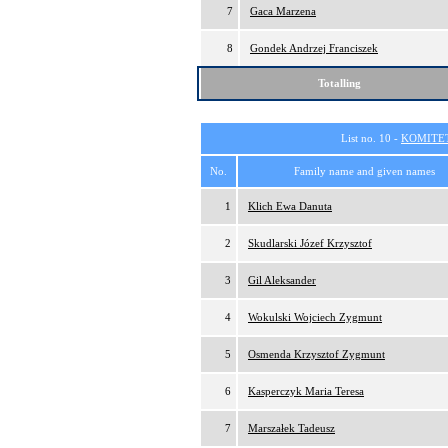
7
Gaca Marzena
8
Gondek Andrzej Franciszek
Totalling
List no. 10 -
KOMITE
No.
Family name and given names
1
Klich Ewa Danuta
2
Skudlarski Józef Krzysztof
3
Gil Aleksander
4
Wokulski Wojciech Zygmunt
5
Osmenda Krzysztof Zygmunt
6
Kasperczyk Maria Teresa
7
Marszałek Tadeusz