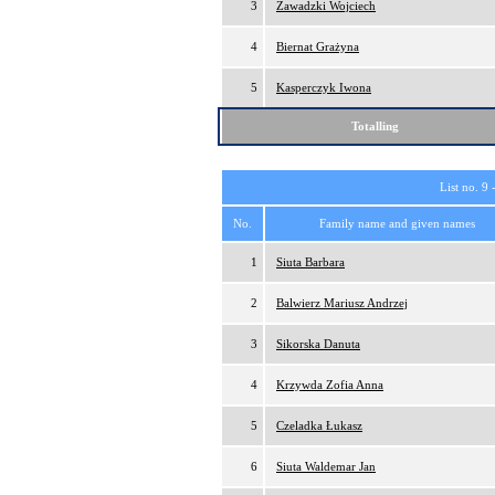
3
Zawadzki Wojciech
4
Biernat Grażyna
5
Kasperczyk Iwona
Totalling
List no. 9 
No.
Family name and given names
1
Siuta Barbara
2
Balwierz Mariusz Andrzej
3
Sikorska Danuta
4
Krzywda Zofia Anna
5
Czeladka Łukasz
6
Siuta Waldemar Jan