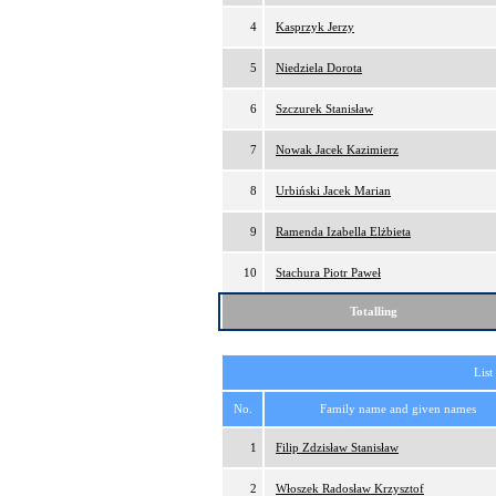
4
Kasprzyk Jerzy
5
Niedziela Dorota
6
Szczurek Stanisław
7
Nowak Jacek Kazimierz
8
Urbiński Jacek Marian
9
Ramenda Izabella Elżbieta
10
Stachura Piotr Paweł
Totalling
List
No.
Family name and given names
1
Filip Zdzisław Stanisław
2
Włoszek Radosław Krzysztof