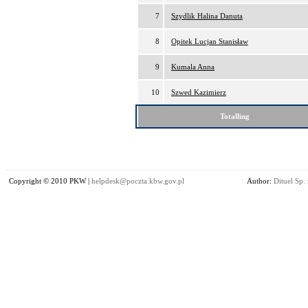
7
Szydlik Halina Danuta
8
Opitek Lucjan Stanisław
9
Kumala Anna
10
Szwed Kazimierz
Totalling
Copyright © 2010 PKW |
helpdesk@poczta.kbw.gov.pl
Author:
Dituel Sp. 