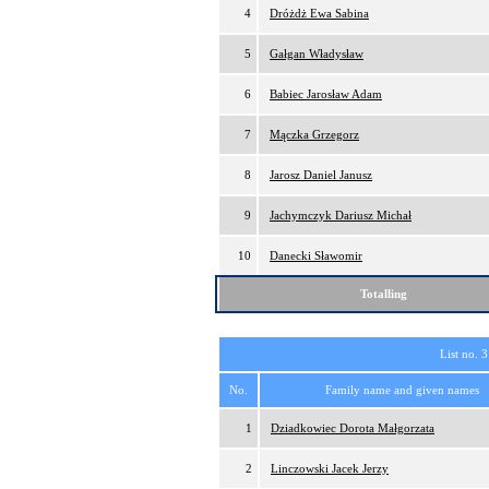
4
Dróżdż Ewa Sabina
5
Gałgan Władysław
6
Babiec Jarosław Adam
7
Mączka Grzegorz
8
Jarosz Daniel Janusz
9
Jachymczyk Dariusz Michał
10
Danecki Sławomir
Totalling
List no. 3
No.
Family name and given names
1
Dziadkowiec Dorota Małgorzata
2
Linczowski Jacek Jerzy