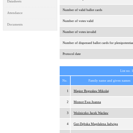
Datasheets
Number of valid ballot cards
Attendance
Number of votes valid
Documents
Number of votes invalid
Number of dispensed ballot cards for plenipotentia
Protocol date
List no. 
No.
Family name and given names
1
Mąsior Bogusław Mikołaj
2
Momot Ewa Joanna
3
Woźniczko Jacek Wacław
4
Gut-Dębska Magdalena Jadwiga