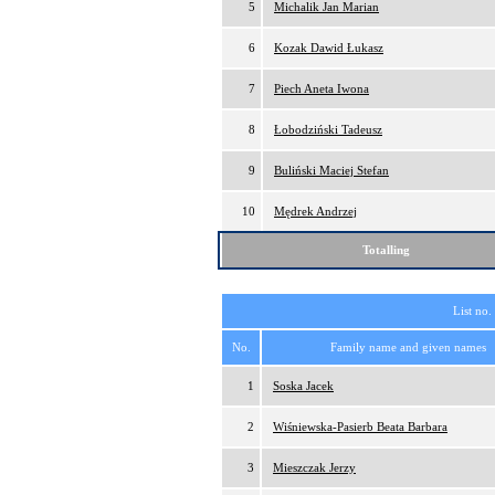
5
Michalik Jan Marian
6
Kozak Dawid Łukasz
7
Piech Aneta Iwona
8
Łobodziński Tadeusz
9
Buliński Maciej Stefan
10
Mędrek Andrzej
Totalling
List no.
No.
Family name and given names
1
Soska Jacek
2
Wiśniewska-Pasierb Beata Barbara
3
Mieszczak Jerzy