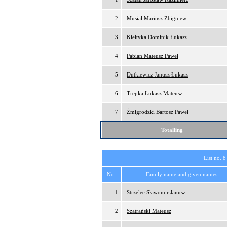
2
Musiał Mariusz Zbigniew
3
Kiełtyka Dominik Łukasz
4
Pabian Mateusz Paweł
5
Dutkiewicz Janusz Łukasz
6
Trepka Łukasz Mateusz
7
Żmigrodzki Bartosz Paweł
Totalling
List no. 8
No.
Family name and given names
1
Strzelec Sławomir Janusz
2
Szatrański Mateusz