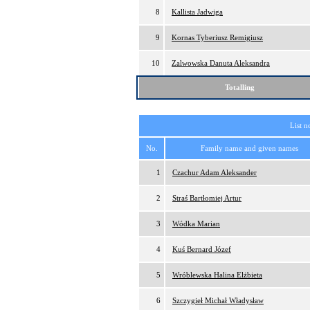
8
Kallista Jadwiga
9
Kornas Tyberiusz Remigiusz
10
Zalwowska Danuta Aleksandra
Totalling
List n
No.
Family name and given names
1
Czachur Adam Aleksander
2
Straś Bartłomiej Artur
3
Wódka Marian
4
Kuś Bernard Józef
5
Wróblewska Halina Elżbieta
6
Szczygieł Michał Władysław