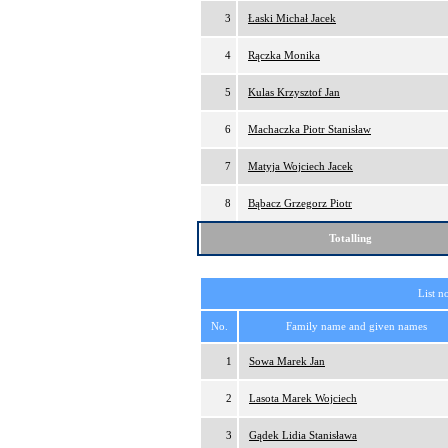
3
Łaski Michał Jacek
4
Rączka Monika
5
Kulas Krzysztof Jan
6
Machaczka Piotr Stanisław
7
Matyja Wojciech Jacek
8
Bąbacz Grzegorz Piotr
Totalling
List n
No.
Family name and given names
1
Sowa Marek Jan
2
Lasota Marek Wojciech
3
Gądek Lidia Stanisława