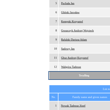
5
Puchała Jan
6
Gliński Jarosław
7
Kempski Krzysztof
8
Gruszczyk Andrzej Wojciech
9
Rafalski Dariusz Adam
10
Sadowy Jan
11
Gbur Andrzej Krzysztof
12
Waligóra Tadeusz
Totalling
List n
No.
Family name and given names
1
Nowak Tadeusz Józef