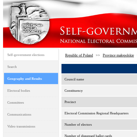
Self-government elections
Republic of Poland
>>
Province małopolskie
Search
Geography and Results
Council name
Electoral bodies
Constituency
Precinct
Committees
Electoral Commission Regional Headquarters
Communications
Number of electors
Video transmissions
Number of dispensed ballot cards