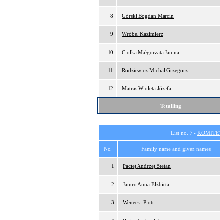
8
Górski Bogdan Marcin
9
Wróbel Kazimierz
10
Ciołka Małgorzata Janina
11
Rodziewicz Michał Grzegorz
12
Matras Wioleta Józefa
Totalling
List no. 7 -
KOMITE
No.
Family name and given names
1
Paciej Andrzej Stefan
2
Jamro Anna Elżbieta
3
Wenecki Piotr