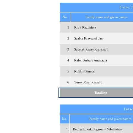
List no. 3
No.
Family name and given names
1
Krok Kazimierz
2
Szabla Krzysztof Jan
3
Szostak Paweł Krzysztof
4
Kafel Barbara Anastazja
5
Kozioł Danuta
6
Turek Józef Ryszard
Totalling
List n
No.
Family name and given names
1
Berdychowski Zygmunt Władysław