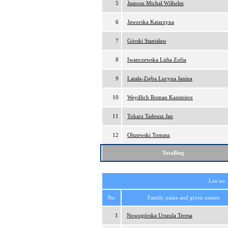
5
Jasnosz Michał Wilhelm
6
Jaworska Katarzyna
7
Górski Stanisław
8
Iwanczewska Lidia Zofia
9
Latała-Zięba Lucyna Janina
10
Weydlich Roman Kazimierz
11
Tokarz Tadeusz Jan
12
Olszewski Tomasz
Totalling
List no.
No.
Family name and given names
1
Nowogórska Urszula Teresa