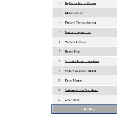
2
Kądziołka Michał Bartosz
3
Kłapsa Czesław
4
Kruczek Tadeusz Andrzej
5
Maurer Krzysztof Jan
6
Wansacz Elżbieta
7
Huzior Piotr
8
Szczotka Tomasz Franciszek
9
Szafarz Waldemar Michał
10
Kulpa Marian
11
Stokłosa Jolanta Stanisława
12
Zoń Andrzej
Totalling