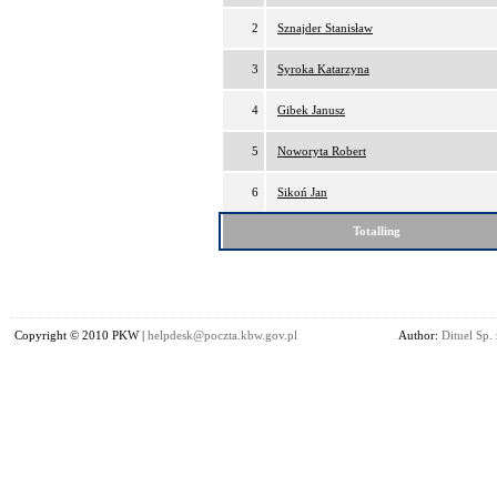
2
Sznajder Stanisław
3
Syroka Katarzyna
4
Gibek Janusz
5
Noworyta Robert
6
Sikoń Jan
Totalling
Copyright © 2010 PKW |
helpdesk@poczta.kbw.gov.pl
Author:
Dituel Sp. 