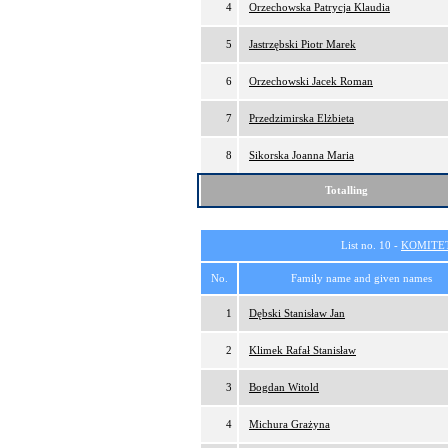
4
Orzechowska Patrycja Klaudia
5
Jastrzębski Piotr Marek
6
Orzechowski Jacek Roman
7
Przedzimirska Elżbieta
8
Sikorska Joanna Maria
Totalling
List no. 10 -
KOMITE
No.
Family name and given names
1
Dębski Stanisław Jan
2
Klimek Rafał Stanisław
3
Bogdan Witold
4
Michura Grażyna