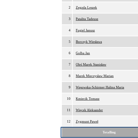
2
Zegzda Leszek
3
Patalita Tadeusz
4
Fugiel Janusz
5
Borczyk Wiesława
6
Golba Jan
7
Oleś Marek Stanisław
8
Marek Mieczysław Marian
9
Wąsowska-Schirmer Halina Maria
10
Kmiecik Tomasz
11
Więcek Aleksander
12
Zygmunt Paweł
Totalling