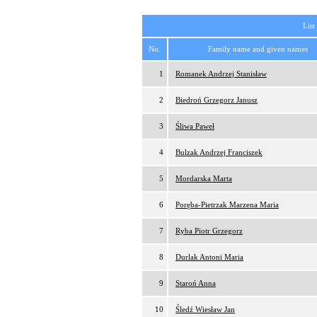
List
No.
Family name and given names
1
Romanek Andrzej Stanisław
2
Biedroń Grzegorz Janusz
3
Śliwa Paweł
4
Bulzak Andrzej Franciszek
5
Mordarska Marta
6
Poręba-Pietrzak Marzena Maria
7
Ryba Piotr Grzegorz
8
Durlak Antoni Maria
9
Staroń Anna
10
Śledź Wiesław Jan