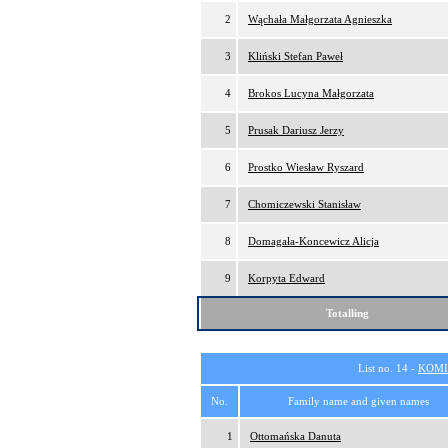
2
Wąchała Małgorzata Agnieszka
3
Kliński Stefan Paweł
4
Brokos Lucyna Małgorzata
5
Prusak Dariusz Jerzy
6
Prostko Wiesław Ryszard
7
Chomiczewski Stanisław
8
Domagała-Koncewicz Alicja
9
Korpyta Edward
Totalling
List no. 14 -
KOMI
No.
Family name and given names
1
Ottomańska Danuta