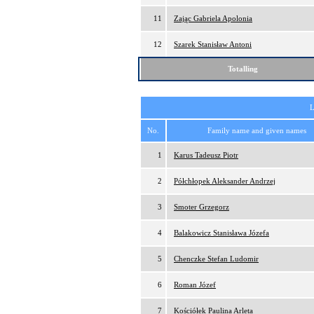
11
Zając Gabriela Apolonia
12
Szarek Stanisław Antoni
Totalling
L
No.
Family name and given names
1
Karus Tadeusz Piotr
2
Półchłopek Aleksander Andrzej
3
Smoter Grzegorz
4
Balakowicz Stanisława Józefa
5
Chenczke Stefan Ludomir
6
Roman Józef
7
Kościółek Paulina Arleta