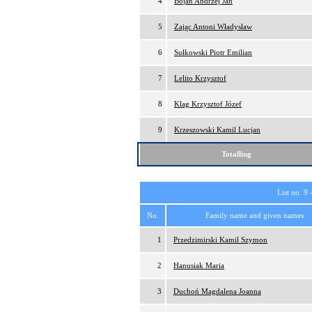
4
Bojan Andrzej Jan
5
Zając Antoni Władysław
6
Sułkowski Piotr Emilian
7
Lelito Krzysztof
8
Klag Krzysztof Józef
9
Krzeszowski Kamil Lucjan
Totalling
List no. 9 
No.
Family name and given names
1
Przedzimirski Kamil Szymon
2
Hanusiak Maria
3
Duchoń Magdalena Joanna