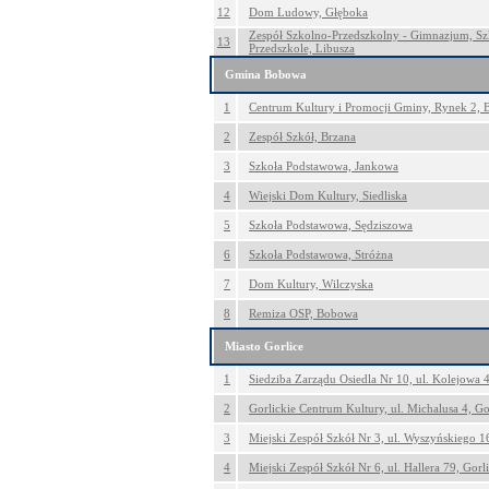
12
Dom Ludowy, Głęboka
Zespół Szkolno-Przedszkolny - Gimnazjum, Sz
13
Przedszkole, Libusza
Gmina Bobowa
1
Centrum Kultury i Promocji Gminy, Rynek 2,
2
Zespół Szkół, Brzana
3
Szkoła Podstawowa, Jankowa
4
Wiejski Dom Kultury, Siedliska
5
Szkoła Podstawowa, Sędziszowa
6
Szkoła Podstawowa, Stróżna
7
Dom Kultury, Wilczyska
8
Remiza OSP, Bobowa
Miasto Gorlice
1
Siedziba Zarządu Osiedla Nr 10, ul. Kolejowa 4
2
Gorlickie Centrum Kultury, ul. Michalusa 4, Go
3
Miejski Zespół Szkół Nr 3, ul. Wyszyńskiego 16
4
Miejski Zespół Szkół Nr 6, ul. Hallera 79, Gorl