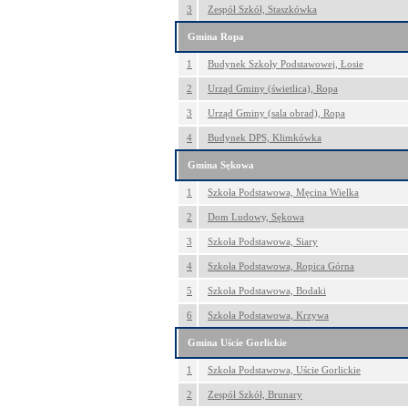
3
Zespół Szkół, Staszkówka
Gmina Ropa
1
Budynek Szkoły Podstawowej, Łosie
2
Urząd Gminy (świetlica), Ropa
3
Urząd Gminy (sala obrad), Ropa
4
Budynek DPS, Klimkówka
Gmina Sękowa
1
Szkoła Podstawowa, Męcina Wielka
2
Dom Ludowy, Sękowa
3
Szkoła Podstawowa, Siary
4
Szkoła Podstawowa, Ropica Górna
5
Szkoła Podstawowa, Bodaki
6
Szkoła Podstawowa, Krzywa
Gmina Uście Gorlickie
1
Szkoła Podstawowa, Uście Gorlickie
2
Zespół Szkół, Brunary