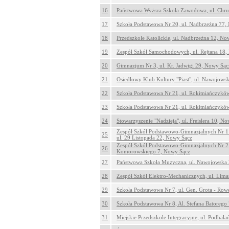
16
Państwowa Wyższa Szkoła Zawodowa, ul. Chru
17
Szkoła Podstawowa Nr 20, ul. Nadbrzeżna 77,
18
Przedszkole Katolickie, ul. Nadbrzeżna 12, No
19
Zespół Szkół Samochodowych, ul. Rejtana 18,
20
Gimnazjum Nr 3, ul. Kr. Jadwigi 29, Nowy Sąc
21
Osiedlowy Klub Kultury "Piast", ul. Nawojows
22
Szkoła Podstawowa Nr 21, ul. Rokitniańczykó
23
Szkoła Podstawowa Nr 21, ul. Rokitniańczykó
24
Stowarzyszenie "Nadzieja", ul. Freislera 10, N
Zespół Szkół Podstawowo-Gimnazjalnych Nr 1
25
ul. 29 Listopada 22, Nowy Sącz
Zespół Szkół Podstawowo-Gimnazjalnych Nr 2,
26
Komorowskiego 7, Nowy Sącz
27
Państwowa Szkoła Muzyczna, ul. Nawojowska
28
Zespół Szkół Elektro-Mechanicznych, ul. Lim
29
Szkoła Podstawowa Nr 7, ul. Gen. Grota - Ro
30
Szkoła Podstawowa Nr 8, Al. Stefana Batorego
31
Miejskie Przedszkole Integracyjne, ul. Podhal