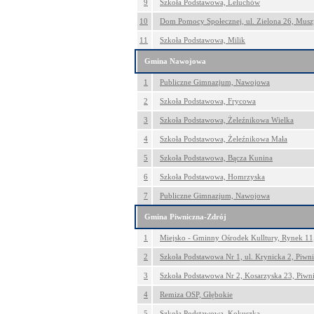
9
Szkoła Podstawowa, Leluchów
10
Dom Pomocy Społecznej, ul. Zielona 26, Mus
11
Szkoła Podstawowa, Milik
Gmina Nawojowa
1
Publiczne Gimnazjum, Nawojowa
2
Szkoła Podstawowa, Frycowa
3
Szkoła Podstawowa, Żeleźnikowa Wielka
4
Szkoła Podstawowa, Żeleźnikowa Mała
5
Szkoła Podstawowa, Bącza Kunina
6
Szkoła Podstawowa, Homrzyska
7
Publiczne Gimnazjum, Nawojowa
Gmina Piwniczna-Zdrój
1
Miejsko - Gminny Ośrodek Kulltury, Rynek 11
2
Szkoła Podstawowa Nr 1, ul. Krynicka 2, Piwn
3
Szkoła Podstawowa Nr 2, Kosarzyska 23, Piwn
4
Remiza OSP, Głębokie
5
Szkoła Podstawowa, Kokuszka