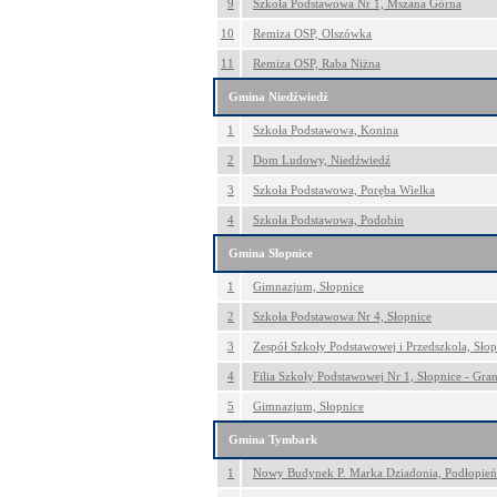
9
Szkoła Podstawowa Nr 1, Mszana Górna
10
Remiza OSP, Olszówka
11
Remiza OSP, Raba Niżna
Gmina Niedźwiedź
1
Szkoła Podstawowa, Konina
2
Dom Ludowy, Niedźwiedź
3
Szkoła Podstawowa, Poręba Wielka
4
Szkoła Podstawowa, Podobin
Gmina Słopnice
1
Gimnazjum, Słopnice
2
Szkoła Podstawowa Nr 4, Słopnice
3
Zespół Szkoły Podstawowej i Przedszkola, Słop
4
Filia Szkoły Podstawowej Nr 1, Słopnice - Gran
5
Gimnazjum, Słopnice
Gmina Tymbark
1
Nowy Budynek P. Marka Dziadonia, Podłopień