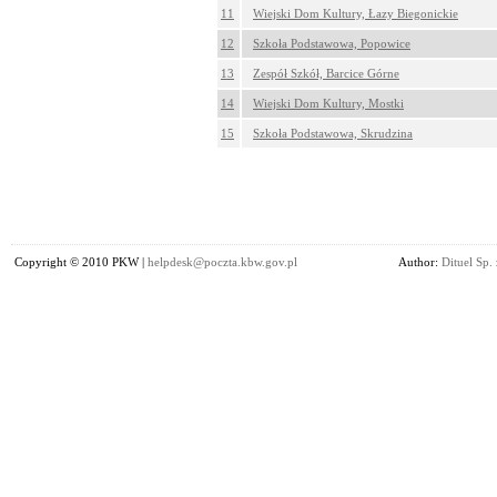
11
Wiejski Dom Kultury, Łazy Biegonickie
12
Szkoła Podstawowa, Popowice
13
Zespół Szkół, Barcice Górne
14
Wiejski Dom Kultury, Mostki
15
Szkoła Podstawowa, Skrudzina
Copyright © 2010 PKW |
helpdesk@poczta.kbw.gov.pl
Author:
Dituel Sp. 