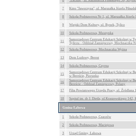
6
"Zacisze", ul. Kazimierza Pułaskiego 36, Kryni
7
Kino "Jaworzyna", ul. Marszałka Józefa Piłsud
8
Szkoła Podstawowa Nr 1, ul. Marszałka Józefa 
9
Wiejski Dom Kultury, ul. Rynek, Tylicz
10
Szkoła Podstawowa, Muszynka
Samorządowe Centrum Edukacji Szkolnej w Ty
11
Tyliczu - Oddział Zamiejscowy, Mochnaczka N
12
Szkoła Podstawowa, Mochnaczka Wyżna
13
Dom Ludowy, Berest
14
Szkoła Podstawowa, Czyrna
Samorządowe Centrum Edukacji Szkolnej w Be
15
w Bereście, Piorunka
Samorządowe Centrum Edukacji Szkolnej w Be
16
Bereście - Oddział Zamiejscowy, Polany
17
Filia Powiatowego Urzędu Pracy, ul. Źródlana 
18
Szpital im. dr J. Dietla, ul.Kraszewskiego 142,
Gmina Łabowa
1
Szkoła Podstawowa, Czaczów
2
Szkoła Podstawowa, Maciejowa
3
Urząd Gminy, Łabowa