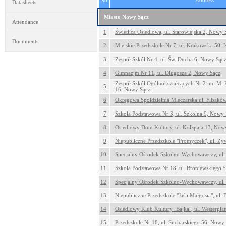
No
Address
Datasheets
Miasto Nowy Sącz
Attendance
1
Świetlica Osiedlowa, ul. Starowiejska 2, Nowy 
Documents
2
Miejskie Przedszkole Nr 7, ul. Krakowska 50,
3
Zespół Szkół Nr 4, ul. Św. Ducha 6, Nowy Sąc
4
Gimnazjm Nr 11, ul. Długosza 2, Nowy Sącz
Zespół Szkół Ogólnokształcących Nr 2 im. M. 
5
16, Nowy Sącz
6
Okręgowa Spółdzielnia Mleczarska ul. Flisakó
7
Szkoła Podstawowa Nr 3, ul. Szkolna 9, Nowy 
8
Osiedlowy Dom Kultury, ul. Kołłątaja 13, Now
9
Niepubliczne Przedszkole "Promyczek", ul. Ż
10
Specjalny Ośrodek Szkolno-Wychowawczy, ul.
11
Szkoła Podstawowa Nr 18, ul. Broniewskiego 
12
Specjalny Ośrodek Szkolno-Wychowawczy, ul.
13
Niepubliczne Przedszkole "Jaś i Małgosia", ul
14
Osiedlowy Klub Kultury "Bajka", ul. Westerpla
15
Przedszkole Nr 18, ul. Sucharskiego 56, Nowy