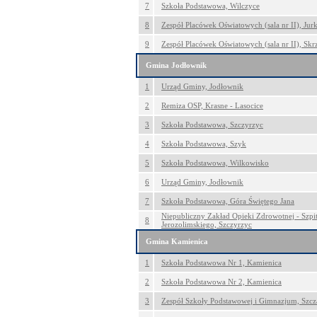
7
Szkoła Podstawowa, Wilczyce
8
Zespół Placówek Oświatowych (sala nr II), Ju
9
Zespół Placówek Oświatowych (sala nr II), Skr
Gmina Jodłownik
1
Urząd Gminy, Jodłownik
2
Remiza OSP, Krasne - Lasocice
3
Szkoła Podstawowa, Szczyrzyc
4
Szkoła Podstawowa, Szyk
5
Szkoła Podstawowa, Wilkowisko
6
Urząd Gminy, Jodłownik
7
Szkoła Podstawowa, Góra Świętego Jana
Niepubliczny Zakład Opieki Zdrowotnej - Szpit
8
Jerozolimskiego, Szczyrzyc
Gmina Kamienica
1
Szkoła Podstawowa Nr 1, Kamienica
2
Szkoła Podstawowa Nr 2, Kamienica
3
Zespół Szkoły Podstawowej i Gimnazjum, Szc