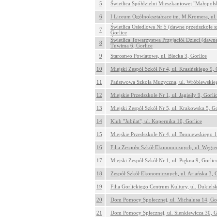
5
Świetlica Spółdzielni Mieszkaniowej "Małopolsk
6
I Liceum Ogólnokształcące im. M.Kromera, ul.
Świetlica Osiedlowa Nr 5 (dawne przedszkole s
7
Gorlice
Świetlica Towarzystwa Przyjaciół Dzieci (dawne
8
Tuwima 6, Gorlice
9
Starostwo Powiatowe, ul. Biecka 3, Gorlice
10
Miejski Zespół Szkół Nr 4, ul. Krasińskiego 9, 
11
Państwowa Szkoła Muzyczna, ul. Wróblewskieg
12
Miejskie Przedszkole Nr 1, ul. Jagiełły 9, Gorli
13
Miejski Zespół Szkół Nr 5, ul. Krakowska 5, Go
14
Klub "Jubilat", ul. Kopernika 10, Gorlice
15
Miejskie Przedszkole Nr 4, ul. Broniewskiego 1
16
Filia Zespołu Szkół Ekonomicznych, ul. Węgier
17
Miejski Zespół Szkół Nr 1, ul. Piękna 9, Gorlic
18
Zespół Szkół Ekonomicznych, ul. Ariańska 3, G
19
Filia Gorlickiego Centrum Kultury, ul. Dukiels
20
Dom Pomocy Społecznej, ul. Michalusa 14, Gor
21
Dom Pomocy Spłecznej, ul. Sienkiewicza 30, G