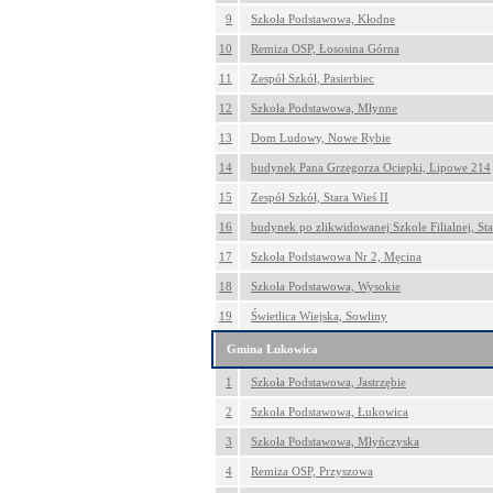
9
Szkoła Podstawowa, Kłodne
10
Remiza OSP, Łososina Górna
11
Zespół Szkół, Pasierbiec
12
Szkoła Podstawowa, Młynne
13
Dom Ludowy, Nowe Rybie
14
budynek Pana Grzegorza Ociepki, Lipowe 214
15
Zespół Szkół, Stara Wieś II
16
budynek po zlikwidowanej Szkole Filialnej, St
17
Szkoła Podstawowa Nr 2, Męcina
18
Szkoła Podstawowa, Wysokie
19
Świetlica Wiejska, Sowliny
Gmina Łukowica
1
Szkoła Podstawowa, Jastrzębie
2
Szkoła Podstawowa, Łukowica
3
Szkoła Podstawowa, Młyńczyska
4
Remiza OSP, Przyszowa