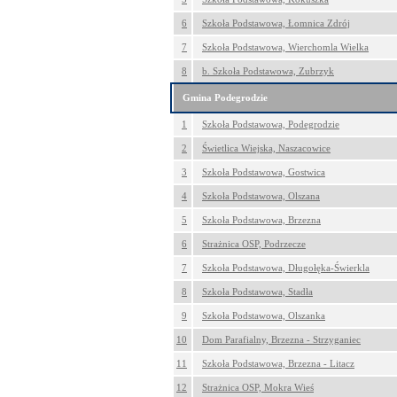
6
Szkoła Podstawowa, Łomnica Zdrój
7
Szkoła Podstawowa, Wierchomla Wielka
8
b. Szkoła Podstawowa, Zubrzyk
Gmina Podegrodzie
1
Szkoła Podstawowa, Podegrodzie
2
Świetlica Wiejska, Naszacowice
3
Szkoła Podstawowa, Gostwica
4
Szkoła Podstawowa, Olszana
5
Szkoła Podstawowa, Brzezna
6
Strażnica OSP, Podrzecze
7
Szkoła Podstawowa, Długołęka-Świerkla
8
Szkoła Podstawowa, Stadła
9
Szkoła Podstawowa, Olszanka
10
Dom Parafialny, Brzezna - Strzyganiec
11
Szkoła Podstawowa, Brzezna - Litacz
12
Strażnica OSP, Mokra Wieś