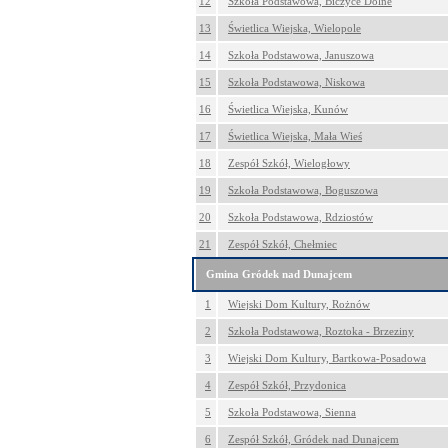
12
Szkoła Podstawowa, Biczyce Dolne
13
Świetlica Wiejska, Wielopole
14
Szkoła Podstawowa, Januszowa
15
Szkoła Podstawowa, Niskowa
16
Świetlica Wiejska, Kunów
17
Świetlica Wiejska, Mała Wieś
18
Zespół Szkół, Wielogłowy
19
Szkoła Podstawowa, Boguszowa
20
Szkoła Podstawowa, Rdziostów
21
Zespół Szkół, Chełmiec
Gmina Gródek nad Dunajcem
1
Wiejski Dom Kultury, Rożnów
2
Szkoła Podstawowa, Roztoka - Brzeziny
3
Wiejski Dom Kultury, Bartkowa-Posadowa
4
Zespół Szkół, Przydonica
5
Szkoła Podstawowa, Sienna
6
Zespół Szkół, Gródek nad Dunajcem