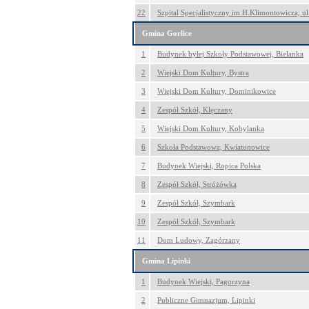
22
Szpital Specjalistyczny im.H.Klimontowicza, ul
Gmina Gorlice
1
Budynek byłej Szkoły Podstawowej, Bielanka
2
Wiejski Dom Kultury, Bystra
3
Wiejski Dom Kultury, Dominikowice
4
Zespół Szkół, Klęczany
5
Wiejski Dom Kultury, Kobylanka
6
Szkoła Podstawowa, Kwiatonowice
7
Budynek Wiejski, Ropica Polska
8
Zespół Szkół, Stróżówka
9
Zespół Szkół, Szymbark
10
Zespół Szkół, Szymbark
11
Dom Ludowy, Zagórzany
Gmina Lipinki
1
Budynek Wiejski, Pagorzyna
2
Publiczne Gimnazjum, Lipinki