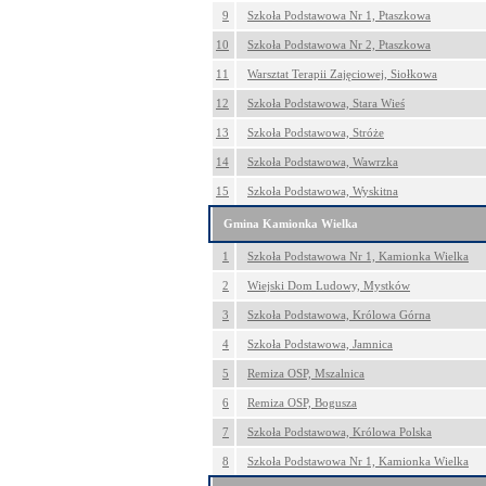
9
Szkoła Podstawowa Nr 1, Ptaszkowa
10
Szkoła Podstawowa Nr 2, Ptaszkowa
11
Warsztat Terapii Zajęciowej, Siołkowa
12
Szkoła Podstawowa, Stara Wieś
13
Szkoła Podstawowa, Stróże
14
Szkoła Podstawowa, Wawrzka
15
Szkoła Podstawowa, Wyskitna
Gmina Kamionka Wielka
1
Szkoła Podstawowa Nr 1, Kamionka Wielka
2
Wiejski Dom Ludowy, Mystków
3
Szkoła Podstawowa, Królowa Górna
4
Szkoła Podstawowa, Jamnica
5
Remiza OSP, Mszalnica
6
Remiza OSP, Bogusza
7
Szkoła Podstawowa, Królowa Polska
8
Szkoła Podstawowa Nr 1, Kamionka Wielka