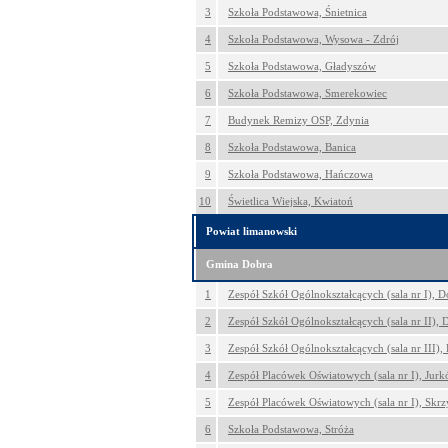
3
Szkoła Podstawowa, Śnietnica
4
Szkoła Podstawowa, Wysowa - Zdrój
5
Szkoła Podstawowa, Gładyszów
6
Szkoła Podstawowa, Smerekowiec
7
Budynek Remizy OSP, Zdynia
8
Szkoła Podstawowa, Banica
9
Szkoła Podstawowa, Hańczowa
10
Świetlica Wiejska, Kwiatoń
Powiat limanowski
Gmina Dobra
1
Zespół Szkół Ogólnokształcących (sala nr I), D
2
Zespół Szkół Ogólnokształcących (sala nr II), 
3
Zespół Szkół Ogólnokształcących (sala nr III),
4
Zespół Placówek Oświatowych (sala nr I), Jur
5
Zespół Placówek Oświatowych (sala nr I), Skrz
6
Szkoła Podstawowa, Stróża