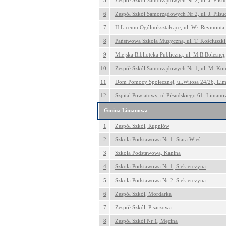
5
Zespół Szkół Samorządowych Nr 2, ul. J. Piłs
6
Zespół Szkół Samorządowych Nr 2, ul. J. Piłs
7
II Liceum Ogólnokształcące, ul. Wł. Reymont
8
Państwowa Szkoła Muzyczna, ul. T. Kościuszk
9
Miejska Biblioteka Publiczna, ul. M.B.Bolesne
10
Zespół Szkół Samorządowych Nr 1, ul. M. Ko
11
Dom Pomocy Społecznej, ul.Witosa 24/26, Li
12
Szpital Powiatowy, ul.Piłsudskiego 61, Liman
Gmina Limanowa
1
Zespół Szkół, Rupniów
2
Szkoła Podstawowa Nr 1, Stara Wieś
3
Szkoła Podstawowa, Kanina
4
Szkoła Podstawowa Nr 1, Siekierczyna
5
Szkoła Podstawowa Nr 2, Siekierczyna
6
Zespół Szkół, Mordarka
7
Zespół Szkół, Pisarzowa
8
Zespół Szkół Nr 1, Męcina