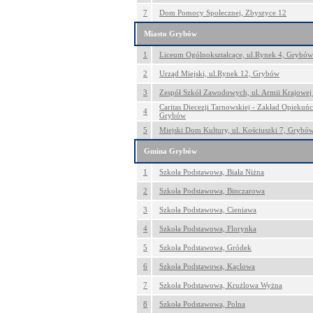
7
Dom Pomocy Społecznej, Zbyszyce 12
Miasto Grybów
1
Liceum Ogólnokształcące, ul.Rynek 4, Grybów
2
Urząd Miejski, ul.Rynek 12, Grybów
3
Zespół Szkół Zawodowych, ul. Armii Krajowe
Caritas Diecezji Tarnowskiej - Zakład Opiekuń
4
Grybów
5
Miejski Dom Kultury, ul. Kościuszki 7, Grybó
Gmina Grybów
1
Szkoła Podstawowa, Biała Niżna
2
Szkoła Podstawowa, Binczarowa
3
Szkoła Podstawowa, Cieniawa
4
Szkoła Podstawowa, Florynka
5
Szkoła Podstawowa, Gródek
6
Szkoła Podstawowa, Kąclowa
7
Szkoła Podstawowa, Krużlowa Wyżna
8
Szkoła Podstawowa, Polna