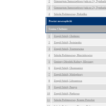
2
Gimnazjum Samorządowe (sala nr 1), Tymbark
3
Gimnazjum Samorządowe (sala nr 2), Tymbark
4
Szkoła Podstawowa, Piekiełko
Powiat nowosądecki
Gmina Chełmiec
1
Zespół Szkół, Chełmiec
2
Zespół Szkół, Świniarsko
3
Zespół Szkół, Trzetrzewina
4
Szkoła Podstawowa, Marcinkowice
5
Gminny Ośrodek Kultury, Klęczany
6
Zespół Szkół, Chomranice
7
Zespół Szkół, Wielogłowy
8
Zespół Szkół, Librantowa
9
Zespół Szkół, Paszyn
10
Zespół Szkół, Piątkowa
11
Szkoła Podstawowa, Krasne Potockie