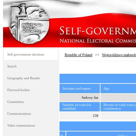
Self-government elections
Republic of Poland
>>
Województwo małopols
Search
Geography and Results
Surname and names
Age
Electoral bodies
Sadowy Jan
Committees
Number of votes for
Percent of valid votes 
candidate
constituency
Communications
238
Video transmissions