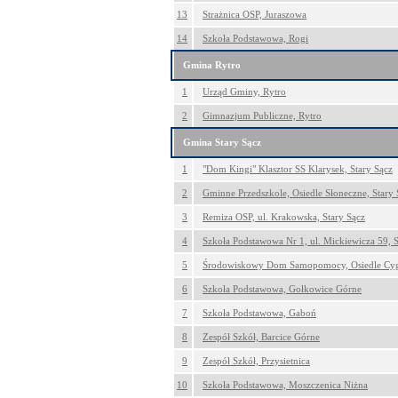
13
Strażnica OSP, Juraszowa
14
Szkoła Podstawowa, Rogi
Gmina Rytro
1
Urząd Gminy, Rytro
2
Gimnazjum Publiczne, Rytro
Gmina Stary Sącz
1
"Dom Kingi" Klasztor SS Klarysek, Stary Sącz
2
Gminne Przedszkole, Osiedle Słoneczne, Stary 
3
Remiza OSP, ul. Krakowska, Stary Sącz
4
Szkoła Podstawowa Nr 1, ul. Mickiewicza 59, S
5
Środowiskowy Dom Samopomocy, Osiedle Cyga
6
Szkoła Podstawowa, Gołkowice Górne
7
Szkoła Podstawowa, Gaboń
8
Zespół Szkół, Barcice Górne
9
Zespół Szkół, Przysietnica
10
Szkoła Podstawowa, Moszczenica Niżna