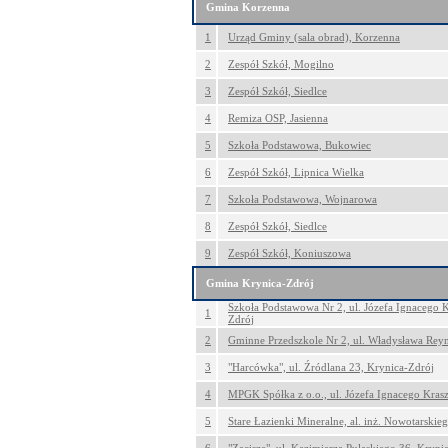
Gmina Korzenna
1
Urząd Gminy (sala obrad), Korzenna
2
Zespół Szkół, Mogilno
3
Zespół Szkół, Siedlce
4
Remiza OSP, Jasienna
5
Szkoła Podstawowa, Bukowiec
6
Zespół Szkół, Lipnica Wielka
7
Szkoła Podstawowa, Wojnarowa
8
Zespół Szkół, Siedlce
9
Zespół Szkół, Koniuszowa
Gmina Krynica-Zdrój
Szkoła Podstawowa Nr 2, ul. Józefa Ignacego 
1
Zdrój
2
Gminne Przedszkole Nr 2, ul. Władysława Rey
3
"Harcówka", ul. Źródlana 23, Krynica-Zdrój
4
MPGK Spółka z o.o., ul. Józefa Ignacego Kras
5
Stare Łazienki Mineralne, al. inż. Nowotarskie