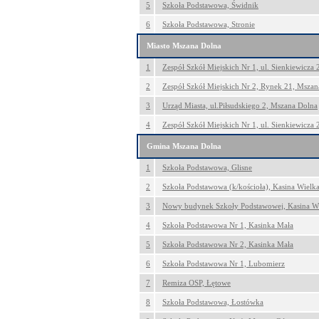
5
Szkoła Podstawowa, Świdnik
6
Szkoła Podstawowa, Stronie
Miasto Mszana Dolna
1
Zespół Szkół Miejskich Nr 1, ul. Sienkiewicza
2
Zespół Szkół Miejskich Nr 2, Rynek 21, Mszan
3
Urząd Miasta, ul.Piłsudskiego 2, Mszana Dolna
4
Zespół Szkół Miejskich Nr 1, ul. Sienkiewicza
Gmina Mszana Dolna
1
Szkoła Podstawowa, Glisne
2
Szkoła Podstawowa (k/kościoła), Kasina Wielk
3
Nowy budynek Szkoły Podstawowej, Kasina Wi
4
Szkoła Podstawowa Nr 1, Kasinka Mała
5
Szkoła Podstawowa Nr 2, Kasinka Mała
6
Szkoła Podstawowa Nr 1, Lubomierz
7
Remiza OSP, Łętowe
8
Szkoła Podstawowa, Łostówka