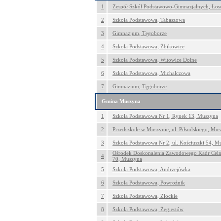
1
Zespół Szkół Podstawowo-Gimnazjalnych, Łos
2
Szkoła Podstawowa, Tabaszowa
3
Gimnazjum, Tęgoborze
4
Szkoła Podstawowa, Żbikowice
5
Szkoła Podstawowa, Witowice Dolne
6
Szkoła Podstawowa, Michalczowa
7
Gimnazjum, Tęgoborze
Gmina Muszyna
1
Szkoła Podstawowa Nr 1, Rynek 13, Muszyna
2
Przedszkole w Muszynie, ul. Piłsudskiego, Mu
3
Szkoła Podstawowa Nr 2, ul. Kościuszki 54, M
Ośrodek Doskonalenia Zawodowego Kadr Celn
4
70, Muszyna
5
Szkoła Podstawowa, Andrzejówka
6
Szkoła Podstawowa, Powroźnik
7
Szkoła Podstawowa, Złockie
8
Szkoła Podstawowa, Żegiestów