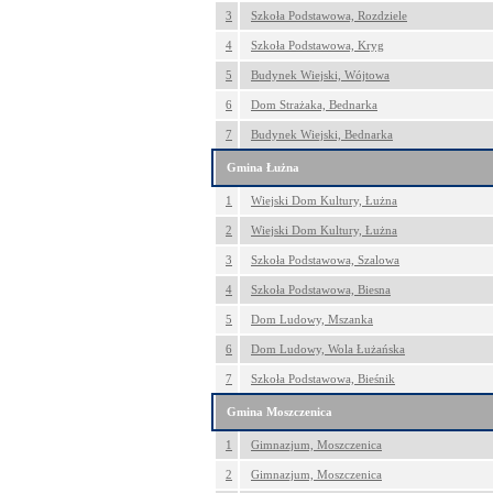
3
Szkoła Podstawowa, Rozdziele
4
Szkoła Podstawowa, Kryg
5
Budynek Wiejski, Wójtowa
6
Dom Strażaka, Bednarka
7
Budynek Wiejski, Bednarka
Gmina Łużna
1
Wiejski Dom Kultury, Łużna
2
Wiejski Dom Kultury, Łużna
3
Szkoła Podstawowa, Szalowa
4
Szkoła Podstawowa, Biesna
5
Dom Ludowy, Mszanka
6
Dom Ludowy, Wola Łużańska
7
Szkoła Podstawowa, Bieśnik
Gmina Moszczenica
1
Gimnazjum, Moszczenica
2
Gimnazjum, Moszczenica