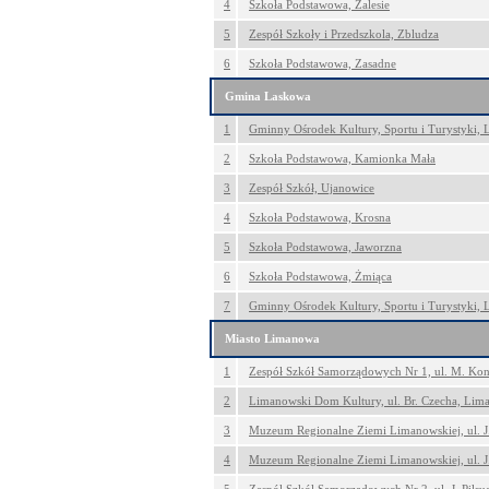
4
Szkoła Podstawowa, Zalesie
5
Zespół Szkoły i Przedszkola, Zbludza
6
Szkoła Podstawowa, Zasadne
Gmina Laskowa
1
Gminny Ośrodek Kultury, Sportu i Turystyki,
2
Szkoła Podstawowa, Kamionka Mała
3
Zespół Szkół, Ujanowice
4
Szkoła Podstawowa, Krosna
5
Szkoła Podstawowa, Jaworzna
6
Szkoła Podstawowa, Żmiąca
7
Gminny Ośrodek Kultury, Sportu i Turystyki,
Miasto Limanowa
1
Zespół Szkół Samorządowych Nr 1, ul. M. Ko
2
Limanowski Dom Kultury, ul. Br. Czecha, Li
3
Muzeum Regionalne Ziemi Limanowskiej, ul. 
4
Muzeum Regionalne Ziemi Limanowskiej, ul. 