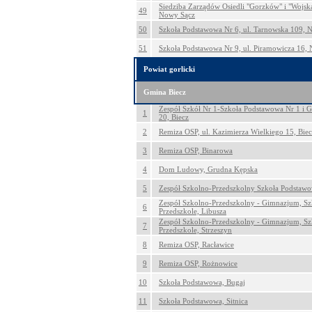
Siedziba Zarządów Osiedli "Gorzków" i "Wojska 
49
Nowy Sącz
50
Szkoła Podstawowa Nr 6, ul. Tarnowska 109, 
51
Szkoła Podstawowa Nr 9, ul. Piramowicza 16,
Powiat gorlicki
Gmina Biecz
Zespół Szkół Nr 1-Szkoła Podstawowa Nr 1 i 
1
20, Biecz
2
Remiza OSP, ul. Kazimierza Wielkiego 15, Bie
3
Remiza OSP, Binarowa
4
Dom Ludowy, Grudna Kępska
5
Zespół Szkolno-Przedszkolny Szkoła Podstawo
Zespół Szkolno-Przedszkolny - Gimnazjum, Sz
6
Przedszkole, Libusza
Zespół Szkolno-Przedszkolny - Gimnazjum, Sz
7
Przedszkole, Strzeszyn
8
Remiza OSP, Racławice
9
Remiza OSP, Rożnowice
10
Szkoła Podstawowa, Bugaj
11
Szkoła Podstawowa, Sitnica