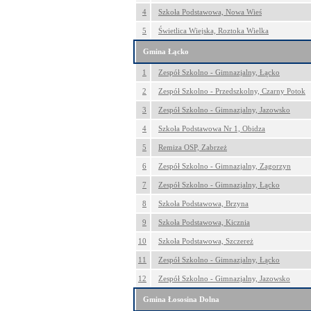
4
Szkoła Podstawowa, Nowa Wieś
5
Świetlica Wiejska, Roztoka Wielka
Gmina Łącko
1
Zespół Szkolno - Gimnazjalny, Łącko
2
Zespół Szkolno - Przedszkolny, Czarny Potok
3
Zespół Szkolno - Gimnazjalny, Jazowsko
4
Szkoła Podstawowa Nr 1, Obidza
5
Remiza OSP, Zabrzeż
6
Zespół Szkolno - Gimnazjalny, Zagorzyn
7
Zespół Szkolno - Gimnazjalny, Łącko
8
Szkoła Podstawowa, Brzyna
9
Szkoła Podstawowa, Kicznia
10
Szkoła Podstawowa, Szczereż
11
Zespół Szkolno - Gimnazjalny, Łącko
12
Zespół Szkolno - Gimnazjalny, Jazowsko
Gmina Łososina Dolna