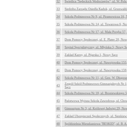
32
Świetlica "Sądeckich Wodociągów", ul. W. Pol
33
Siedziba Zarządu Osiedla Kaduk, ul. Grunwal
34
Szkoła Podstawowa Nr 9, ul. Piramowicza 16,
35
Szkoła Podstawowa Nr 14, ul. Towarowa 6, N
36
Szkoła Podstawowa Nr 17, ul. Mała Poręba 57
37
Dom Pomocy Społecznej, ul. E. Plater 20, Now
38
Szpital Specjalistyczny, ul. Młyńska 5, Nowy S
39
Zakład Karny, ul. Pijarska 1, Nowy Sącz
40
Dom Pomocy Społecznej, ul. Nawojowska 155
41
Dom Pomocy Społecznej, ul. Nawojowska 159
42
Szkoła Podstawowa Nr 11, ul. Gen. W. Długo
Zespół Szkół Podstawowo-Gimnazjalnych Nr 1,
43
Sącz
44
Szkoła Podstawowa Nr 18, ul. Broniewskiego 
45
Państwowa Wyższa Szkoła Zawodowa, ul. Chru
46
Gimnazjum Nr 3, ul. Królowej Jadwigi 29, No
47
Zakład Ubezpieczeń Społecznych, ul. Sienkiew
48
Spółdzielnia Mieszkaniowa "BESKID", ul. B. 