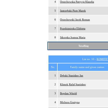
4
Orzechowska Patrycja Klaudia
5
Jastrzębski Piotr Marek
6
Orzechowski Jacek Roman
7
Przedzimirska Elżbieta
8
Sikorska Joanna Maria
Totalling
List no. 10 -
KOMITE
No.
Family name and given names
1
Dębski Stanisław Jan
2
Klimek Rafał Stanisław
3
Bogdan Witold
4
Michura Grażyna