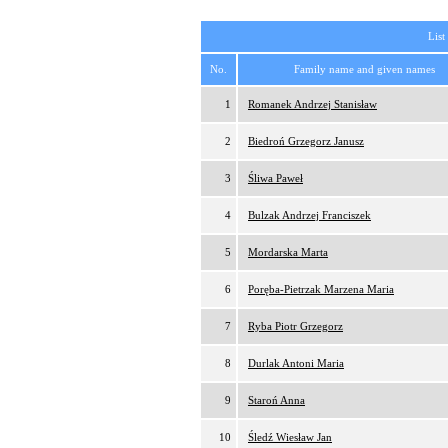
List
No.
Family name and given names
1
Romanek Andrzej Stanisław
2
Biedroń Grzegorz Janusz
3
Śliwa Paweł
4
Bulzak Andrzej Franciszek
5
Mordarska Marta
6
Poręba-Pietrzak Marzena Maria
7
Ryba Piotr Grzegorz
8
Durlak Antoni Maria
9
Staroń Anna
10
Śledź Wiesław Jan