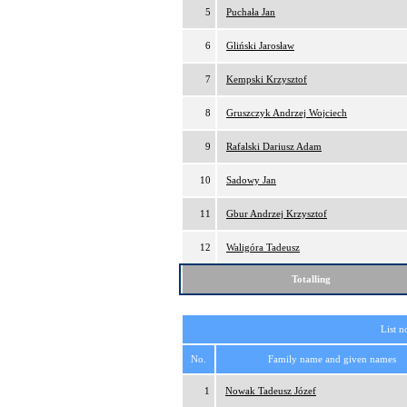
5
Puchała Jan
6
Gliński Jarosław
7
Kempski Krzysztof
8
Gruszczyk Andrzej Wojciech
9
Rafalski Dariusz Adam
10
Sadowy Jan
11
Gbur Andrzej Krzysztof
12
Waligóra Tadeusz
Totalling
List n
No.
Family name and given names
1
Nowak Tadeusz Józef