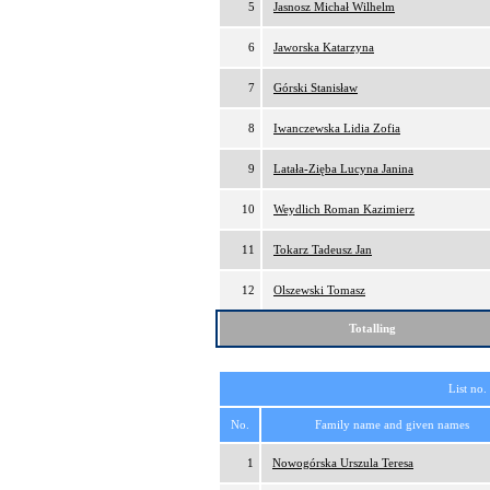
5
Jasnosz Michał Wilhelm
6
Jaworska Katarzyna
7
Górski Stanisław
8
Iwanczewska Lidia Zofia
9
Latała-Zięba Lucyna Janina
10
Weydlich Roman Kazimierz
11
Tokarz Tadeusz Jan
12
Olszewski Tomasz
Totalling
List no.
No.
Family name and given names
1
Nowogórska Urszula Teresa