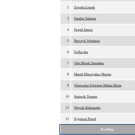
2
Zegzda Leszek
3
Patalita Tadeusz
4
Fugiel Janusz
5
Borczyk Wiesława
6
Golba Jan
7
Oleś Marek Stanisław
8
Marek Mieczysław Marian
9
Wąsowska-Schirmer Halina Maria
10
Kmiecik Tomasz
11
Więcek Aleksander
12
Zygmunt Paweł
Totalling