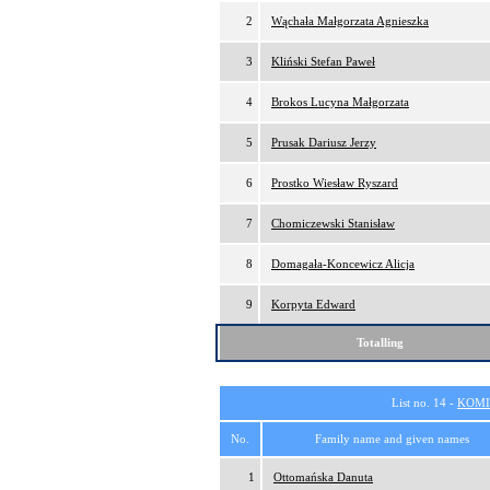
2
Wąchała Małgorzata Agnieszka
3
Kliński Stefan Paweł
4
Brokos Lucyna Małgorzata
5
Prusak Dariusz Jerzy
6
Prostko Wiesław Ryszard
7
Chomiczewski Stanisław
8
Domagała-Koncewicz Alicja
9
Korpyta Edward
Totalling
List no. 14 -
KOMI
No.
Family name and given names
1
Ottomańska Danuta