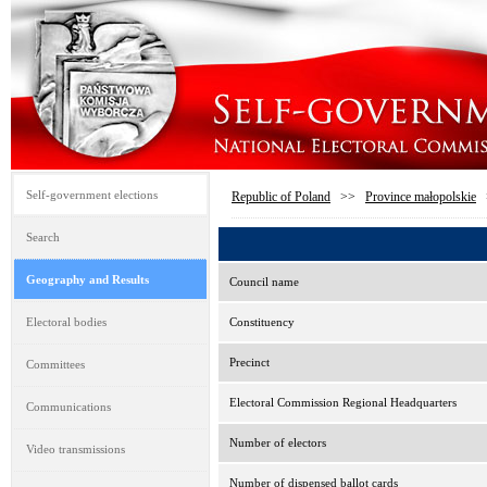
Self-government elections
Republic of Poland
>>
Province małopolskie
Search
Geography and Results
Council name
Electoral bodies
Constituency
Precinct
Committees
Electoral Commission Regional Headquarters
Communications
Number of electors
Video transmissions
Number of dispensed ballot cards