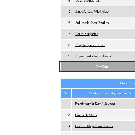
4
Bojan Andrzej Jan
5
Zając Antoni Władysław
6
Sułkowski Piotr Emilian
7
Lelito Krzysztof
8
Klag Krzysztof Józef
9
Krzeszowski Kamil Lucjan
Totalling
List no. 9 
No.
Family name and given names
1
Przedzimirski Kamil Szymon
2
Hanusiak Maria
3
Duchoń Magdalena Joanna