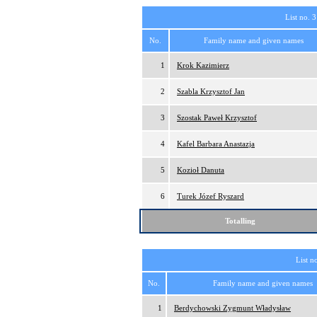
List no. 3
No.
Family name and given names
1
Krok Kazimierz
2
Szabla Krzysztof Jan
3
Szostak Paweł Krzysztof
4
Kafel Barbara Anastazja
5
Kozioł Danuta
6
Turek Józef Ryszard
Totalling
List n
No.
Family name and given names
1
Berdychowski Zygmunt Władysław