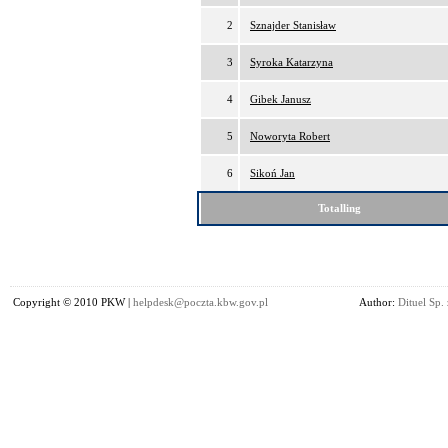
2
Sznajder Stanisław
3
Syroka Katarzyna
4
Gibek Janusz
5
Noworyta Robert
6
Sikoń Jan
Totalling
Copyright © 2010 PKW |
helpdesk@poczta.kbw.gov.pl
Author:
Dituel Sp. 