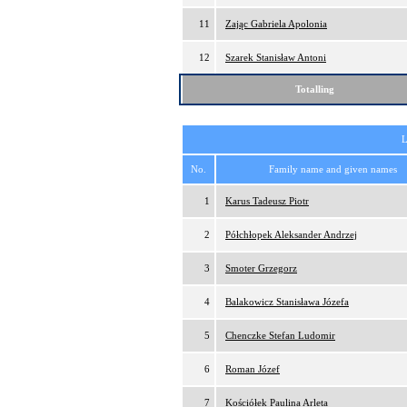
11
Zając Gabriela Apolonia
12
Szarek Stanisław Antoni
Totalling
L
No.
Family name and given names
1
Karus Tadeusz Piotr
2
Półchłopek Aleksander Andrzej
3
Smoter Grzegorz
4
Balakowicz Stanisława Józefa
5
Chenczke Stefan Ludomir
6
Roman Józef
7
Kościółek Paulina Arleta