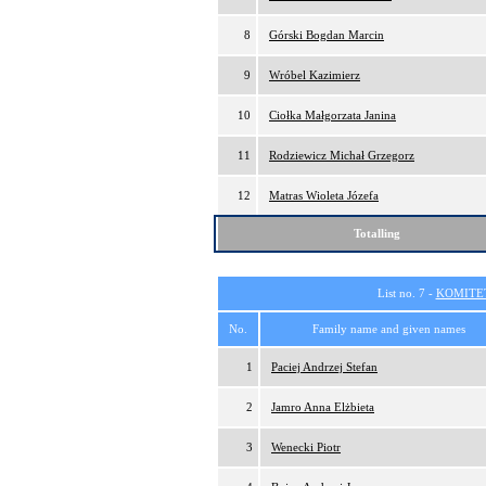
8
Górski Bogdan Marcin
9
Wróbel Kazimierz
10
Ciołka Małgorzata Janina
11
Rodziewicz Michał Grzegorz
12
Matras Wioleta Józefa
Totalling
List no. 7 -
KOMITE
No.
Family name and given names
1
Paciej Andrzej Stefan
2
Jamro Anna Elżbieta
3
Wenecki Piotr