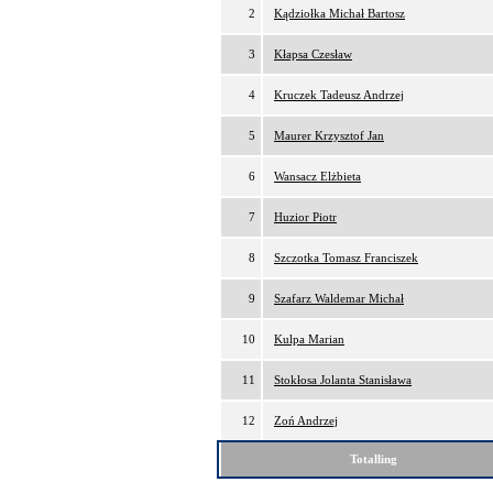
2
Kądziołka Michał Bartosz
3
Kłapsa Czesław
4
Kruczek Tadeusz Andrzej
5
Maurer Krzysztof Jan
6
Wansacz Elżbieta
7
Huzior Piotr
8
Szczotka Tomasz Franciszek
9
Szafarz Waldemar Michał
10
Kulpa Marian
11
Stokłosa Jolanta Stanisława
12
Zoń Andrzej
Totalling