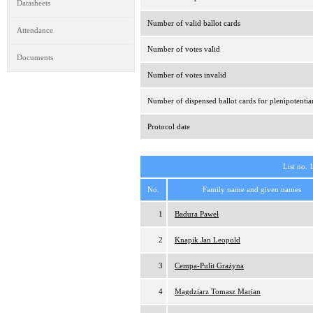
Datasheets
Number of valid ballot cards
Attendance
Number of votes valid
Documents
Number of votes invalid
Number of dispensed ballot cards for plenipotentia
Protocol date
List no. 
No.
Family name and given names
1
Badura Paweł
2
Knapik Jan Leopold
3
Cempa-Pulit Grażyna
4
Magdziarz Tomasz Marian