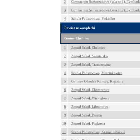
2
Gimnazjum Samorządowe (sala nr 1), Tymbark
3
Gimnazjum Samorządowe (sala nr 2), Tymbark
4
Szkoła Podstawowa, Piekiełko
Powiat nowosądecki
Gmina Chełmiec
1
Zespół Szkół, Chełmiec
2
Zespół Szkół, Świniarsko
3
Zespół Szkół, Trzetrzewina
4
Szkoła Podstawowa, Marcinkowice
5
Gminny Ośrodek Kultury, Klęczany
6
Zespół Szkół, Chomranice
7
Zespół Szkół, Wielogłowy
8
Zespół Szkół, Librantowa
9
Zespół Szkół, Paszyn
10
Zespół Szkół, Piątkowa
11
Szkoła Podstawowa, Krasne Potockie