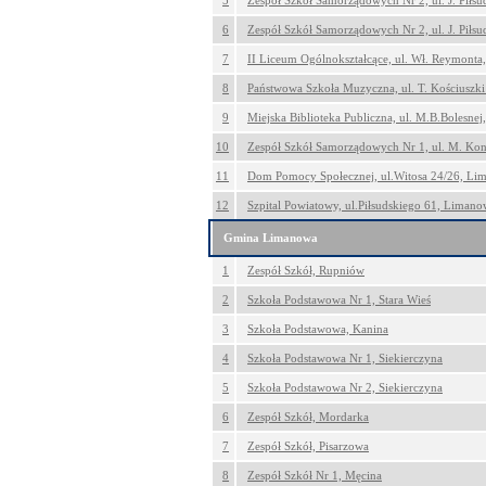
5
Zespół Szkół Samorządowych Nr 2, ul. J. Piłs
6
Zespół Szkół Samorządowych Nr 2, ul. J. Piłs
7
II Liceum Ogólnokształcące, ul. Wł. Reymont
8
Państwowa Szkoła Muzyczna, ul. T. Kościuszk
9
Miejska Biblioteka Publiczna, ul. M.B.Bolesne
10
Zespół Szkół Samorządowych Nr 1, ul. M. Ko
11
Dom Pomocy Społecznej, ul.Witosa 24/26, Li
12
Szpital Powiatowy, ul.Piłsudskiego 61, Liman
Gmina Limanowa
1
Zespół Szkół, Rupniów
2
Szkoła Podstawowa Nr 1, Stara Wieś
3
Szkoła Podstawowa, Kanina
4
Szkoła Podstawowa Nr 1, Siekierczyna
5
Szkoła Podstawowa Nr 2, Siekierczyna
6
Zespół Szkół, Mordarka
7
Zespół Szkół, Pisarzowa
8
Zespół Szkół Nr 1, Męcina