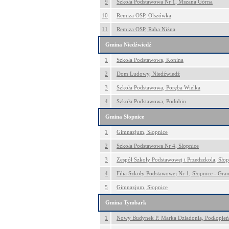
9
Szkoła Podstawowa Nr 1, Mszana Górna
10
Remiza OSP, Olszówka
11
Remiza OSP, Raba Niżna
Gmina Niedźwiedź
1
Szkoła Podstawowa, Konina
2
Dom Ludowy, Niedźwiedź
3
Szkoła Podstawowa, Poręba Wielka
4
Szkoła Podstawowa, Podobin
Gmina Słopnice
1
Gimnazjum, Słopnice
2
Szkoła Podstawowa Nr 4, Słopnice
3
Zespół Szkoły Podstawowej i Przedszkola, Słop
4
Filia Szkoły Podstawowej Nr 1, Słopnice - Gran
5
Gimnazjum, Słopnice
Gmina Tymbark
1
Nowy Budynek P. Marka Dziadonia, Podłopień