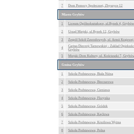
7
Dom Pomocy Społecznej, Zbyszyce 12
Miasto Grybów
1
Liceum Ogólnokształcące, ul.Rynek 4, Grybów
2
Urząd Miejski, ul.Rynek 12, Grybów
3
Zespół Szkół Zawodowych, ul. Armii Krajowe
Caritas Diecezji Tarnowskiej - Zakład Opiekuń
4
Grybów
5
Miejski Dom Kultury, ul. Kościuszki 7, Grybó
Gmina Grybów
1
Szkoła Podstawowa, Biała Niżna
2
Szkoła Podstawowa, Binczarowa
3
Szkoła Podstawowa, Cieniawa
4
Szkoła Podstawowa, Florynka
5
Szkoła Podstawowa, Gródek
6
Szkoła Podstawowa, Kąclowa
7
Szkoła Podstawowa, Krużlowa Wyżna
8
Szkoła Podstawowa, Polna