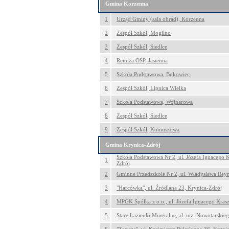
Gmina Korzenna
1
Urząd Gminy (sala obrad), Korzenna
2
Zespół Szkół, Mogilno
3
Zespół Szkół, Siedlce
4
Remiza OSP, Jasienna
5
Szkoła Podstawowa, Bukowiec
6
Zespół Szkół, Lipnica Wielka
7
Szkoła Podstawowa, Wojnarowa
8
Zespół Szkół, Siedlce
9
Zespół Szkół, Koniuszowa
Gmina Krynica-Zdrój
Szkoła Podstawowa Nr 2, ul. Józefa Ignacego 
1
Zdrój
2
Gminne Przedszkole Nr 2, ul. Władysława Rey
3
"Harcówka", ul. Źródlana 23, Krynica-Zdrój
4
MPGK Spółka z o.o., ul. Józefa Ignacego Kras
5
Stare Łazienki Mineralne, al. inż. Nowotarskie