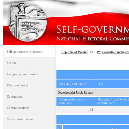
Self-government elections
Republic of Poland
>>
Województwo małopols
Search
Geography and Results
Surname and names
Age
Electoral bodies
Orzechowski Jacek Roman
Committees
Number of votes for
Percent of valid votes 
candidate
constituency
Communications
123
Video transmissions