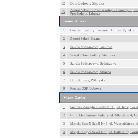
12
Dom Ludowy, Głęboka
Zespół Szkolno-Przedszkolny - Gimnazjum, Sz
13
Przedszkole, Libusza
Gmina Bobowa
1
Centrum Kultury i Promocji Gminy, Rynek 2,
2
Zespół Szkół, Brzana
3
Szkoła Podstawowa, Jankowa
4
Wiejski Dom Kultury, Siedliska
5
Szkoła Podstawowa, Sędziszowa
6
Szkoła Podstawowa, Stróżna
7
Dom Kultury, Wilczyska
8
Remiza OSP, Bobowa
Miasto Gorlice
1
Siedziba Zarządu Osiedla Nr 10, ul. Kolejowa 4
2
Gorlickie Centrum Kultury, ul. Michalusa 4, Go
3
Miejski Zespół Szkół Nr 3, ul. Wyszyńskiego 16
4
Miejski Zespół Szkół Nr 6, ul. Hallera 79, Gorl