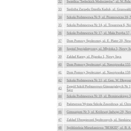
32
Świetlica "Sądeckich Wodociągów", ul. W. Pol
33
Siedziba Zarządu Osiedla Kaduk, ul. Grunwal
34
Szkoła Podstawowa Nr 9, ul. Piramowicza 16,
35
Szkoła Podstawowa Nr 14, ul. Towarowa 6, N
36
Szkoła Podstawowa Nr 17, ul. Mała Poręba 57
37
Dom Pomocy Społecznej, ul. E. Plater 20, Now
38
Szpital Specjalistyczny, ul. Młyńska 5, Nowy S
39
Zakład Karny, ul. Pijarska 1, Nowy Sącz
40
Dom Pomocy Społecznej, ul. Nawojowska 155
41
Dom Pomocy Społecznej, ul. Nawojowska 159
42
Szkoła Podstawowa Nr 11, ul. Gen. W. Długo
Zespół Szkół Podstawowo-Gimnazjalnych Nr 1,
43
Sącz
44
Szkoła Podstawowa Nr 18, ul. Broniewskiego 
45
Państwowa Wyższa Szkoła Zawodowa, ul. Chru
46
Gimnazjum Nr 3, ul. Królowej Jadwigi 29, No
47
Zakład Ubezpieczeń Społecznych, ul. Sienkiew
48
Spółdzielnia Mieszkaniowa "BESKID", ul. B. 