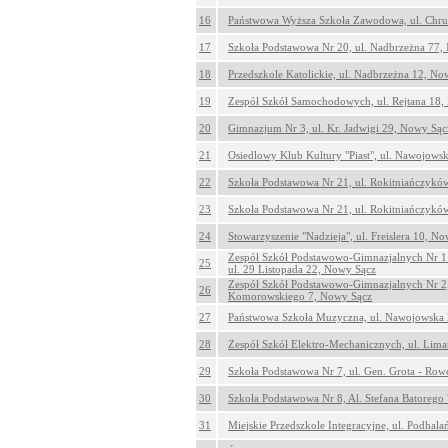
16
Państwowa Wyższa Szkoła Zawodowa, ul. Chru
17
Szkoła Podstawowa Nr 20, ul. Nadbrzeżna 77,
18
Przedszkole Katolickie, ul. Nadbrzeżna 12, No
19
Zespół Szkół Samochodowych, ul. Rejtana 18,
20
Gimnazjum Nr 3, ul. Kr. Jadwigi 29, Nowy Sąc
21
Osiedlowy Klub Kultury "Piast", ul. Nawojows
22
Szkoła Podstawowa Nr 21, ul. Rokitniańczykó
23
Szkoła Podstawowa Nr 21, ul. Rokitniańczykó
24
Stowarzyszenie "Nadzieja", ul. Freislera 10, N
Zespół Szkół Podstawowo-Gimnazjalnych Nr 1
25
ul. 29 Listopada 22, Nowy Sącz
Zespół Szkół Podstawowo-Gimnazjalnych Nr 2,
26
Komorowskiego 7, Nowy Sącz
27
Państwowa Szkoła Muzyczna, ul. Nawojowska
28
Zespół Szkół Elektro-Mechanicznych, ul. Lim
29
Szkoła Podstawowa Nr 7, ul. Gen. Grota - Ro
30
Szkoła Podstawowa Nr 8, Al. Stefana Batorego
31
Miejskie Przedszkole Integracyjne, ul. Podhal