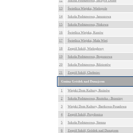
12
Szkoła Podstawowa, Biczyce Dolne
13
Świetlica Wiejska, Wielopole
14
Szkoła Podstawowa, Januszowa
15
Szkoła Podstawowa, Niskowa
16
Świetlica Wiejska, Kunów
17
Świetlica Wiejska, Mała Wieś
18
Zespół Szkół, Wielogłowy
19
Szkoła Podstawowa, Boguszowa
20
Szkoła Podstawowa, Rdziostów
21
Zespół Szkół, Chełmiec
Gmina Gródek nad Dunajcem
1
Wiejski Dom Kultury, Rożnów
2
Szkoła Podstawowa, Roztoka - Brzeziny
3
Wiejski Dom Kultury, Bartkowa-Posadowa
4
Zespół Szkół, Przydonica
5
Szkoła Podstawowa, Sienna
6
Zespół Szkół, Gródek nad Dunajcem