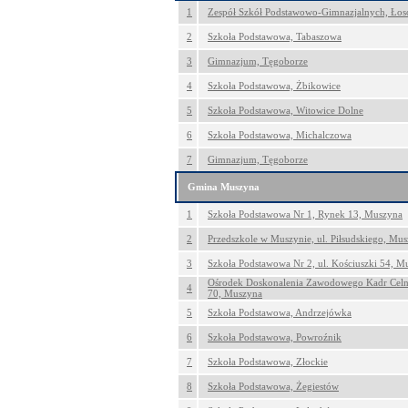
1
Zespół Szkół Podstawowo-Gimnazjalnych, Łos
2
Szkoła Podstawowa, Tabaszowa
3
Gimnazjum, Tęgoborze
4
Szkoła Podstawowa, Żbikowice
5
Szkoła Podstawowa, Witowice Dolne
6
Szkoła Podstawowa, Michalczowa
7
Gimnazjum, Tęgoborze
Gmina Muszyna
1
Szkoła Podstawowa Nr 1, Rynek 13, Muszyna
2
Przedszkole w Muszynie, ul. Piłsudskiego, Mu
3
Szkoła Podstawowa Nr 2, ul. Kościuszki 54, M
Ośrodek Doskonalenia Zawodowego Kadr Celn
4
70, Muszyna
5
Szkoła Podstawowa, Andrzejówka
6
Szkoła Podstawowa, Powroźnik
7
Szkoła Podstawowa, Złockie
8
Szkoła Podstawowa, Żegiestów