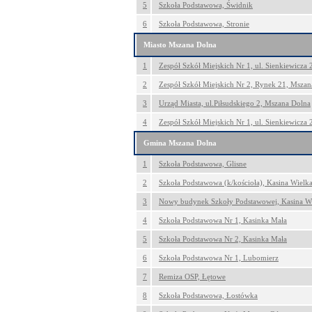
5
Szkoła Podstawowa, Świdnik
6
Szkoła Podstawowa, Stronie
Miasto Mszana Dolna
1
Zespół Szkół Miejskich Nr 1, ul. Sienkiewicza
2
Zespół Szkół Miejskich Nr 2, Rynek 21, Mszan
3
Urząd Miasta, ul.Piłsudskiego 2, Mszana Dolna
4
Zespół Szkół Miejskich Nr 1, ul. Sienkiewicza
Gmina Mszana Dolna
1
Szkoła Podstawowa, Glisne
2
Szkoła Podstawowa (k/kościoła), Kasina Wielk
3
Nowy budynek Szkoły Podstawowej, Kasina Wi
4
Szkoła Podstawowa Nr 1, Kasinka Mała
5
Szkoła Podstawowa Nr 2, Kasinka Mała
6
Szkoła Podstawowa Nr 1, Lubomierz
7
Remiza OSP, Łętowe
8
Szkoła Podstawowa, Łostówka