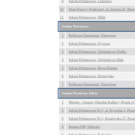
9
Szkoła Podstawowa, Leluchów
10
Dom Pomocy Społecznej, ul. Zielona 26, Mus
11
Szkoła Podstawowa, Milik
Gmina Nawojowa
1
Publiczne Gimnazjum, Nawojowa
2
Szkoła Podstawowa, Frycowa
3
Szkoła Podstawowa, Żeleźnikowa Wielka
4
Szkoła Podstawowa, Żeleźnikowa Mała
5
Szkoła Podstawowa, Bącza Kunina
6
Szkoła Podstawowa, Homrzyska
7
Publiczne Gimnazjum, Nawojowa
Gmina Piwniczna-Zdrój
1
Miejsko - Gminny Ośrodek Kulltury, Rynek 11
2
Szkoła Podstawowa Nr 1, ul. Krynicka 2, Piwn
3
Szkoła Podstawowa Nr 2, Kosarzyska 23, Piwn
4
Remiza OSP, Głębokie
5
Szkoła Podstawowa, Kokuszka