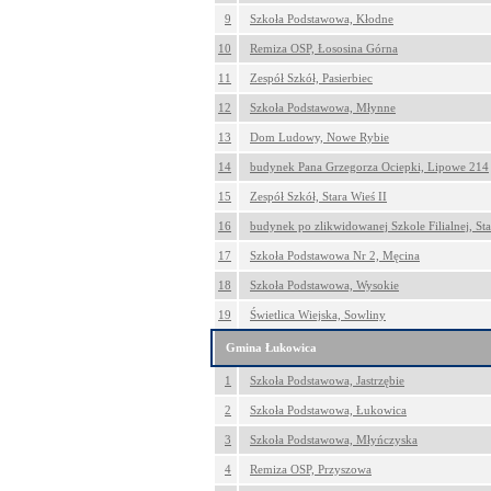
9
Szkoła Podstawowa, Kłodne
10
Remiza OSP, Łososina Górna
11
Zespół Szkół, Pasierbiec
12
Szkoła Podstawowa, Młynne
13
Dom Ludowy, Nowe Rybie
14
budynek Pana Grzegorza Ociepki, Lipowe 214
15
Zespół Szkół, Stara Wieś II
16
budynek po zlikwidowanej Szkole Filialnej, St
17
Szkoła Podstawowa Nr 2, Męcina
18
Szkoła Podstawowa, Wysokie
19
Świetlica Wiejska, Sowliny
Gmina Łukowica
1
Szkoła Podstawowa, Jastrzębie
2
Szkoła Podstawowa, Łukowica
3
Szkoła Podstawowa, Młyńczyska
4
Remiza OSP, Przyszowa