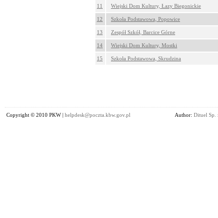
11
Wiejski Dom Kultury, Łazy Biegonickie
12
Szkoła Podstawowa, Popowice
13
Zespół Szkół, Barcice Górne
14
Wiejski Dom Kultury, Mostki
15
Szkoła Podstawowa, Skrudzina
Copyright © 2010 PKW |
helpdesk@poczta.kbw.gov.pl
Author:
Dituel Sp. 