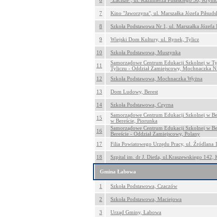
6
"Zacisze", ul. Kazimierza Pułaskiego 36, Kryni
7
Kino "Jaworzyna", ul. Marszałka Józefa Piłsud
8
Szkoła Podstawowa Nr 1, ul. Marszałka Józefa 
9
Wiejski Dom Kultury, ul. Rynek, Tylicz
10
Szkoła Podstawowa, Muszynka
Samorządowe Centrum Edukacji Szkolnej w Ty
11
Tyliczu - Oddział Zamiejscowy, Mochnaczka N
12
Szkoła Podstawowa, Mochnaczka Wyżna
13
Dom Ludowy, Berest
14
Szkoła Podstawowa, Czyrna
Samorządowe Centrum Edukacji Szkolnej w Be
15
w Bereście, Piorunka
Samorządowe Centrum Edukacji Szkolnej w Be
16
Bereście - Oddział Zamiejscowy, Polany
17
Filia Powiatowego Urzędu Pracy, ul. Źródlana 
18
Szpital im. dr J. Dietla, ul.Kraszewskiego 142,
Gmina Łabowa
1
Szkoła Podstawowa, Czaczów
2
Szkoła Podstawowa, Maciejowa
3
Urząd Gminy, Łabowa