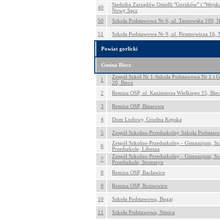
Siedziba Zarządów Osiedli "Gorzków" i "Wojska 
49
Nowy Sącz
50
Szkoła Podstawowa Nr 6, ul. Tarnowska 109, 
51
Szkoła Podstawowa Nr 9, ul. Piramowicza 16,
Powiat gorlicki
Gmina Biecz
Zespół Szkół Nr 1-Szkoła Podstawowa Nr 1 i 
1
20, Biecz
2
Remiza OSP, ul. Kazimierza Wielkiego 15, Bie
3
Remiza OSP, Binarowa
4
Dom Ludowy, Grudna Kępska
5
Zespół Szkolno-Przedszkolny Szkoła Podstawo
Zespół Szkolno-Przedszkolny - Gimnazjum, Sz
6
Przedszkole, Libusza
Zespół Szkolno-Przedszkolny - Gimnazjum, Sz
7
Przedszkole, Strzeszyn
8
Remiza OSP, Racławice
9
Remiza OSP, Rożnowice
10
Szkoła Podstawowa, Bugaj
11
Szkoła Podstawowa, Sitnica