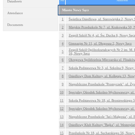
No
Address
Datasheets
Miasto Nowy Sącz
Attendance
1
Świetlica Osiedlowa, ul. Starowiejska 2, Nowy 
Documents
2
Miejskie Przedszkole Nr 7, ul. Krakowska 50,
3
Zespół Szkół Nr 4, ul. Św. Ducha 6, Nowy Sąc
4
Gimnazjm Nr 11, ul. Długosza 2, Nowy Sącz
Zespół Szkół Ogólnokształcących Nr 2 im. M. 
5
16, Nowy Sącz
6
Okręgowa Spółdzielnia Mleczarska ul. Flisakó
7
Szkoła Podstawowa Nr 3, ul. Szkolna 9, Nowy 
8
Osiedlowy Dom Kultury, ul. Kołłątaja 13, Now
9
Niepubliczne Przedszkole "Promyczek", ul. Ż
10
Specjalny Ośrodek Szkolno-Wychowawczy, ul.
11
Szkoła Podstawowa Nr 18, ul. Broniewskiego 
12
Specjalny Ośrodek Szkolno-Wychowawczy, ul.
13
Niepubliczne Przedszkole "Jaś i Małgosia", ul
14
Osiedlowy Klub Kultury "Bajka", ul. Westerpla
15
Przedszkole Nr 18, ul. Sucharskiego 56, Nowy