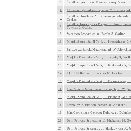
5
Świetlica Spółdzielni Mieszkaniowej "Małopolsk
6
I Liceum Ogólnokształcące im. M.Kromera, ul.
Świetlica Osiedlowa Nr 5 (dawne przedszkole s
7
Gorlice
Świetlica Towarzystwa Przyjaciół Dzieci (dawne
8
Tuwima 6, Gorlice
9
Starostwo Powiatowe, ul. Biecka 3, Gorlice
10
Miejski Zespół Szkół Nr 4, ul. Krasińskiego 9, 
11
Państwowa Szkoła Muzyczna, ul. Wróblewskieg
12
Miejskie Przedszkole Nr 1, ul. Jagiełły 9, Gorli
13
Miejski Zespół Szkół Nr 5, ul. Krakowska 5, Go
14
Klub "Jubilat", ul. Kopernika 10, Gorlice
15
Miejskie Przedszkole Nr 4, ul. Broniewskiego 1
16
Filia Zespołu Szkół Ekonomicznych, ul. Węgier
17
Miejski Zespół Szkół Nr 1, ul. Piękna 9, Gorlic
18
Zespół Szkół Ekonomicznych, ul. Ariańska 3, G
19
Filia Gorlickiego Centrum Kultury, ul. Dukiels
20
Dom Pomocy Społecznej, ul. Michalusa 14, Gor
21
Dom Pomocy Spłecznej, ul. Sienkiewicza 30, G