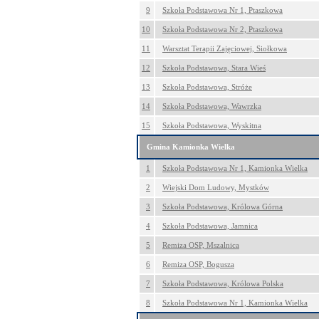
9
Szkoła Podstawowa Nr 1, Ptaszkowa
10
Szkoła Podstawowa Nr 2, Ptaszkowa
11
Warsztat Terapii Zajęciowej, Siołkowa
12
Szkoła Podstawowa, Stara Wieś
13
Szkoła Podstawowa, Stróże
14
Szkoła Podstawowa, Wawrzka
15
Szkoła Podstawowa, Wyskitna
Gmina Kamionka Wielka
1
Szkoła Podstawowa Nr 1, Kamionka Wielka
2
Wiejski Dom Ludowy, Mystków
3
Szkoła Podstawowa, Królowa Górna
4
Szkoła Podstawowa, Jamnica
5
Remiza OSP, Mszalnica
6
Remiza OSP, Bogusza
7
Szkoła Podstawowa, Królowa Polska
8
Szkoła Podstawowa Nr 1, Kamionka Wielka