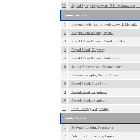
22
Szpital Specjalistyczny im.H.Klimontowicza, ul
Gmina Gorlice
1
Budynek byłej Szkoły Podstawowej, Bielanka
2
Wiejski Dom Kultury, Bystra
3
Wiejski Dom Kultury, Dominikowice
4
Zespół Szkół, Klęczany
5
Wiejski Dom Kultury, Kobylanka
6
Szkoła Podstawowa, Kwiatonowice
7
Budynek Wiejski, Ropica Polska
8
Zespół Szkół, Stróżówka
9
Zespół Szkół, Szymbark
10
Zespół Szkół, Szymbark
11
Dom Ludowy, Zagórzany
Gmina Lipinki
1
Budynek Wiejski, Pagorzyna
2
Publiczne Gimnazjum, Lipinki