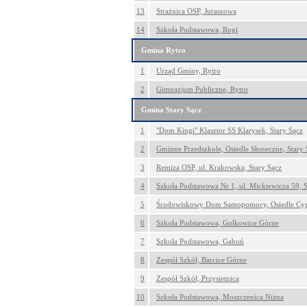
13
Strażnica OSP, Juraszowa
14
Szkoła Podstawowa, Rogi
Gmina Rytro
1
Urząd Gminy, Rytro
2
Gimnazjum Publiczne, Rytro
Gmina Stary Sącz
1
"Dom Kingi" Klasztor SS Klarysek, Stary Sącz
2
Gminne Przedszkole, Osiedle Słoneczne, Stary 
3
Remiza OSP, ul. Krakowska, Stary Sącz
4
Szkoła Podstawowa Nr 1, ul. Mickiewicza 59, S
5
Środowiskowy Dom Samopomocy, Osiedle Cyga
6
Szkoła Podstawowa, Gołkowice Górne
7
Szkoła Podstawowa, Gaboń
8
Zespół Szkół, Barcice Górne
9
Zespół Szkół, Przysietnica
10
Szkoła Podstawowa, Moszczenica Niżna