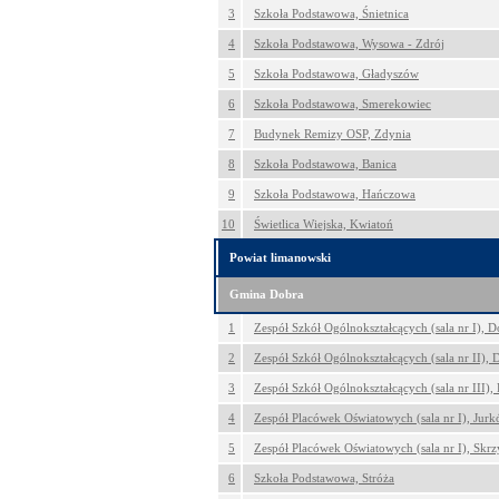
3
Szkoła Podstawowa, Śnietnica
4
Szkoła Podstawowa, Wysowa - Zdrój
5
Szkoła Podstawowa, Gładyszów
6
Szkoła Podstawowa, Smerekowiec
7
Budynek Remizy OSP, Zdynia
8
Szkoła Podstawowa, Banica
9
Szkoła Podstawowa, Hańczowa
10
Świetlica Wiejska, Kwiatoń
Powiat limanowski
Gmina Dobra
1
Zespół Szkół Ogólnokształcących (sala nr I), D
2
Zespół Szkół Ogólnokształcących (sala nr II), 
3
Zespół Szkół Ogólnokształcących (sala nr III),
4
Zespół Placówek Oświatowych (sala nr I), Jur
5
Zespół Placówek Oświatowych (sala nr I), Skrz
6
Szkoła Podstawowa, Stróża