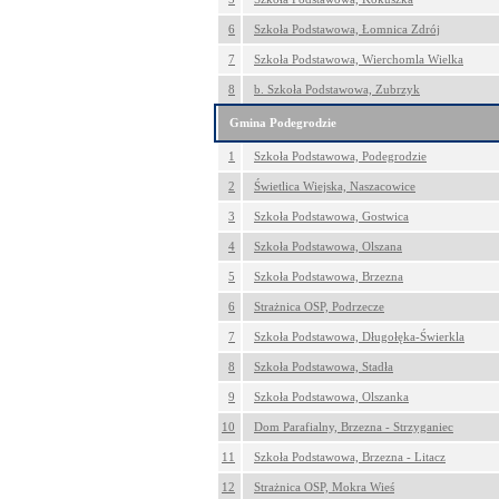
6
Szkoła Podstawowa, Łomnica Zdrój
7
Szkoła Podstawowa, Wierchomla Wielka
8
b. Szkoła Podstawowa, Zubrzyk
Gmina Podegrodzie
1
Szkoła Podstawowa, Podegrodzie
2
Świetlica Wiejska, Naszacowice
3
Szkoła Podstawowa, Gostwica
4
Szkoła Podstawowa, Olszana
5
Szkoła Podstawowa, Brzezna
6
Strażnica OSP, Podrzecze
7
Szkoła Podstawowa, Długołęka-Świerkla
8
Szkoła Podstawowa, Stadła
9
Szkoła Podstawowa, Olszanka
10
Dom Parafialny, Brzezna - Strzyganiec
11
Szkoła Podstawowa, Brzezna - Litacz
12
Strażnica OSP, Mokra Wieś