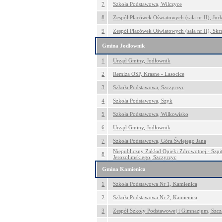
7
Szkoła Podstawowa, Wilczyce
8
Zespół Placówek Oświatowych (sala nr II), Ju
9
Zespół Placówek Oświatowych (sala nr II), Skr
Gmina Jodłownik
1
Urząd Gminy, Jodłownik
2
Remiza OSP, Krasne - Lasocice
3
Szkoła Podstawowa, Szczyrzyc
4
Szkoła Podstawowa, Szyk
5
Szkoła Podstawowa, Wilkowisko
6
Urząd Gminy, Jodłownik
7
Szkoła Podstawowa, Góra Świętego Jana
Niepubliczny Zakład Opieki Zdrowotnej - Szpit
8
Jerozolimskiego, Szczyrzyc
Gmina Kamienica
1
Szkoła Podstawowa Nr 1, Kamienica
2
Szkoła Podstawowa Nr 2, Kamienica
3
Zespół Szkoły Podstawowej i Gimnazjum, Szc