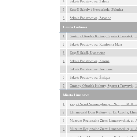
4
Szkoła Podstawowa, Zalesie
5
Zespół Szkoły i Przedszkola, Zbludza
6
Szkoła Podstawowa, Zasadne
Gmina Laskowa
1
Gminny Ośrodek Kultury, Sportu i Turystyki,
2
Szkoła Podstawowa, Kamionka Mała
3
Zespół Szkół, Ujanowice
4
Szkoła Podstawowa, Krosna
5
Szkoła Podstawowa, Jaworzna
6
Szkoła Podstawowa, Żmiąca
7
Gminny Ośrodek Kultury, Sportu i Turystyki,
Miasto Limanowa
1
Zespół Szkół Samorządowych Nr 1, ul. M. Ko
2
Limanowski Dom Kultury, ul. Br. Czecha, Li
3
Muzeum Regionalne Ziemi Limanowskiej, ul. 
4
Muzeum Regionalne Ziemi Limanowskiej, ul. 