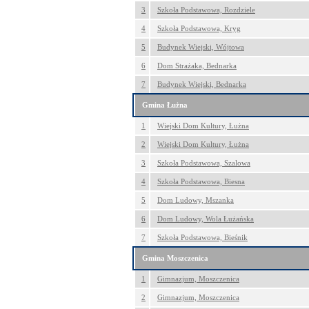
3
Szkoła Podstawowa, Rozdziele
4
Szkoła Podstawowa, Kryg
5
Budynek Wiejski, Wójtowa
6
Dom Strażaka, Bednarka
7
Budynek Wiejski, Bednarka
Gmina Łużna
1
Wiejski Dom Kultury, Łużna
2
Wiejski Dom Kultury, Łużna
3
Szkoła Podstawowa, Szalowa
4
Szkoła Podstawowa, Biesna
5
Dom Ludowy, Mszanka
6
Dom Ludowy, Wola Łużańska
7
Szkoła Podstawowa, Bieśnik
Gmina Moszczenica
1
Gimnazjum, Moszczenica
2
Gimnazjum, Moszczenica