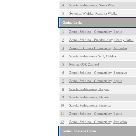
4
Szkoła Podstawowa, Nowa Wieś
5
Świetlica Wiejska, Roztoka Wielka
Gmina Łącko
1
Zespół Szkolno - Gimnazjalny, Łącko
2
Zespół Szkolno - Przedszkolny, Czarny Potok
3
Zespół Szkolno - Gimnazjalny, Jazowsko
4
Szkoła Podstawowa Nr 1, Obidza
5
Remiza OSP, Zabrzeż
6
Zespół Szkolno - Gimnazjalny, Zagorzyn
7
Zespół Szkolno - Gimnazjalny, Łącko
8
Szkoła Podstawowa, Brzyna
9
Szkoła Podstawowa, Kicznia
10
Szkoła Podstawowa, Szczereż
11
Zespół Szkolno - Gimnazjalny, Łącko
12
Zespół Szkolno - Gimnazjalny, Jazowsko
Gmina Łososina Dolna