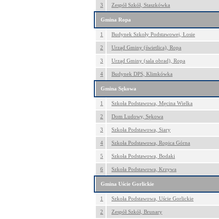
3
Zespół Szkół, Staszkówka
Gmina Ropa
1
Budynek Szkoły Podstawowej, Łosie
2
Urząd Gminy (świetlica), Ropa
3
Urząd Gminy (sala obrad), Ropa
4
Budynek DPS, Klimkówka
Gmina Sękowa
1
Szkoła Podstawowa, Męcina Wielka
2
Dom Ludowy, Sękowa
3
Szkoła Podstawowa, Siary
4
Szkoła Podstawowa, Ropica Górna
5
Szkoła Podstawowa, Bodaki
6
Szkoła Podstawowa, Krzywa
Gmina Uście Gorlickie
1
Szkoła Podstawowa, Uście Gorlickie
2
Zespół Szkół, Brunary