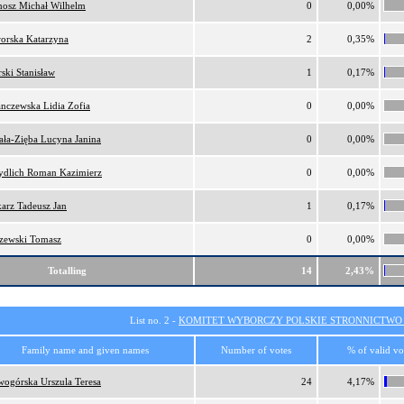
nosz Michał Wilhelm
0
0,00%
orska Katarzyna
2
0,35%
ski Stanisław
1
0,17%
nczewska Lidia Zofia
0
0,00%
ała-Zięba Lucyna Janina
0
0,00%
ydlich Roman Kazimierz
0
0,00%
arz Tadeusz Jan
1
0,17%
zewski Tomasz
0
0,00%
Totalling
14
2,43%
List no. 2 -
KOMITET WYBORCZY POLSKIE STRONNICTW
Family name and given names
Number of votes
% of valid vo
ogórska Urszula Teresa
24
4,17%