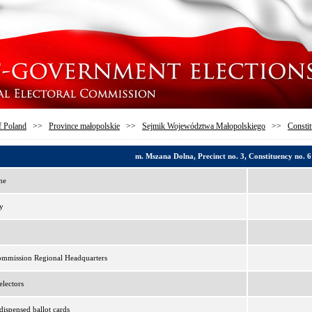
f Poland
>>
Province małopolskie
>>
Sejmik Województwa Małopolskiego
>>
Constit
m. Mszana Dolna, Precinct no. 3, Constituency no. 6
me
y
ommission Regional Headquarters
lectors
ispensed ballot cards