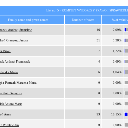
List no. 5 -
KOMITET WYBORCZY PRAWO I SPRAWIEDL
Family name and given names
Number of votes
% of valid 
anek Andrzej Stanisław
46
7,99%
droń Grzegorz Janusz
31
5,38%
wa Paweł
7
1,22%
zak Andrzej Franciszek
4
0,69%
darska Marta
6
1,04%
ęba-Pietrzak Marzena Maria
0
0,00%
a Piotr Grzegorz
0
0,00%
lak Antoni Maria
0
0,00%
roń Anna
93
16,15%
dź Wiesław Jan
0
0,00%