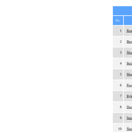
No.
1
Rom
2
Bie
3
Śli
4
Bul
5
Mor
6
Por
7
Ryb
8
Dur
9
Sta
10
Śle