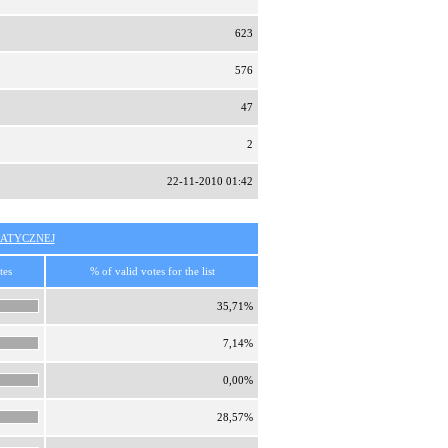
623
576
47
2
22-11-2010 01:42
ATYCZNEJ
tes
% of valid votes for the list
35,71%
7,14%
0,00%
28,57%