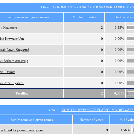
List no. 3 -
KOMITET WYBORCZY POLSKA PARTIA PRACY - SI
Family name and given names
Number of votes
% of valid vo
k Kazimierz
2
0,35%
bla Krzysztof Jan
0
0,00%
stak Paweł Krzysztof
0
0,00%
el Barbara Anastazja
0
0,00%
ioł Danuta
0
0,00%
ek Józef Ryszard
0
0,00%
Totalling
2
0,35%
List no. 4 -
KOMITET WYBORCZY PLATFORMA OBYWATEL
Family name and given names
Number of votes
% of vali
dychowski Zygmunt Władysław
9
1,56%