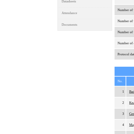
Datasheets
Number of v
Attendance
Number of v
Documents
Number of v
Number of d
Protocol da
No.
1
Bad
2
Kna
3
Cem
4
Ma