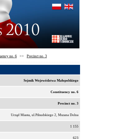
uency no. 6
>>
Precinct no. 3
Sejmik Województwa Małopolskiego
Constituency no. 6
Precinct no. 3
Urząd Miasta, ul.Piłsudskiego 2, Mszana Dolna
1 155
623