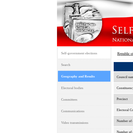
Self-government elections
Republic o
Search
Geography and Results
Council na
Electoral bodies
Constituenc
Precinct
Committees
Electoral C
Communications
Number of e
Video transmissions
Number of d