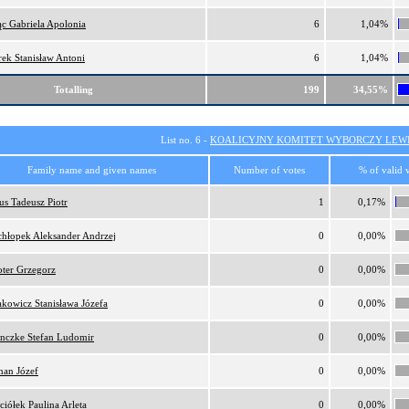
ąc Gabriela Apolonia
6
1,04%
rek Stanisław Antoni
6
1,04%
Totalling
199
34,55%
List no. 6 -
KOALICYJNY KOMITET WYBORCZY LEW
Family name and given names
Number of votes
% of valid 
us Tadeusz Piotr
1
0,17%
chłopek Aleksander Andrzej
0
0,00%
ter Grzegorz
0
0,00%
akowicz Stanisława Józefa
0
0,00%
nczke Stefan Ludomir
0
0,00%
an Józef
0
0,00%
ciółek Paulina Arleta
0
0,00%