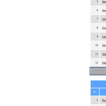
5
Jas
6
Jaw
7
Gór
8
Iwa
9
Lat
10
We
11
Tok
12
Ols
No.
1
Now