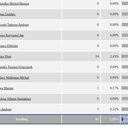
ziołka Michał Bartosz
0
0,00%
psa Czesław
0
0,00%
czek Tadeusz Andrzej
0
0,00%
rer Krzysztof Jan
0
0,00%
sacz Elżbieta
0
0,00%
ior Piotr
14
2,43%
zotka Tomasz Franciszek
0
0,00%
farz Waldemar Michał
0
0,00%
pa Marian
1
0,17%
kłosa Jolanta Stanisława
0
0,00%
 Andrzej
3
0,52%
Totalling
42
7,29%