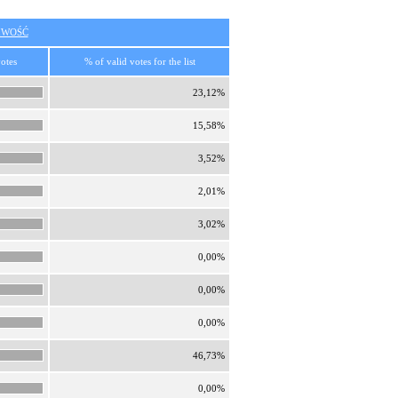
IWOŚĆ
votes
% of valid votes for the list
23,12%
15,58%
3,52%
2,01%
3,02%
0,00%
0,00%
0,00%
46,73%
0,00%