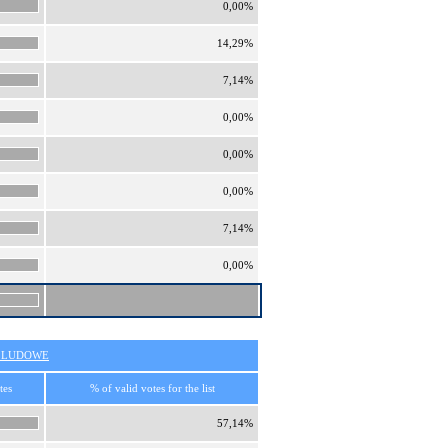
0,00%
14,29%
7,14%
0,00%
0,00%
0,00%
7,14%
0,00%
O LUDOWE
tes
% of valid votes for the list
57,14%