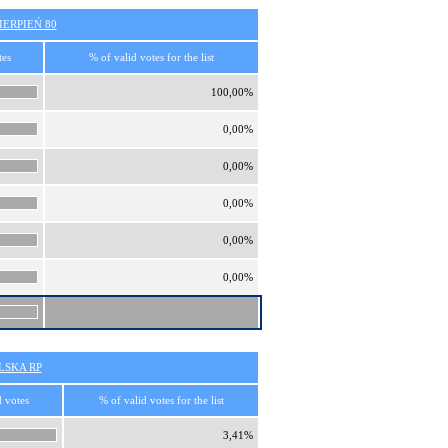
ERPIEŃ 80
tes
% of valid votes for the list
100,00%
0,00%
0,00%
0,00%
0,00%
0,00%
SKA RP
d votes
% of valid votes for the list
3,41%