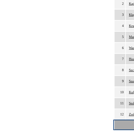
2
Kąd
3
Kła
4
Kru
5
Mau
6
Wan
7
Huz
8
Szc
9
Sza
10
Kul
11
Sto
12
Zoń