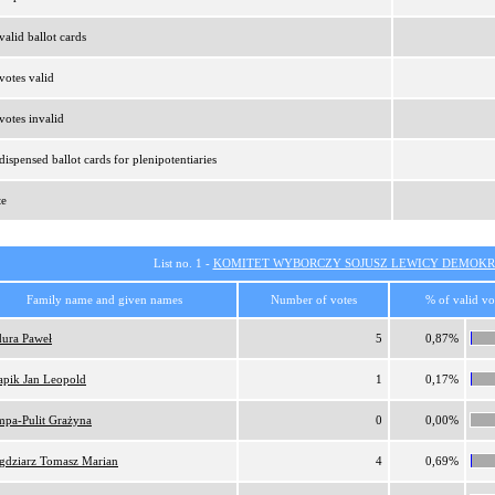
alid ballot cards
otes valid
otes invalid
ispensed ballot cards for plenipotentiaries
te
List no. 1 -
KOMITET WYBORCZY SOJUSZ LEWICY DEMOKR
Family name and given names
Number of votes
% of valid vo
ura Paweł
5
0,87%
pik Jan Leopold
1
0,17%
pa-Pulit Grażyna
0
0,00%
gdziarz Tomasz Marian
4
0,69%