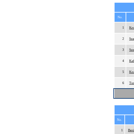
No.
1
Kro
2
Sza
3
Szo
4
Kaf
5
Koz
6
Tur
No.
1
Ber