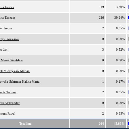
zda Leszek
19
3,30%
lita Tadeusz
226
39,24%
el Janusz
2
0,35%
czyk Wiesława
0
0,00%
ba Jan
3
0,52%
 Marek Stanisław
0
0,00%
ek Mieczysław Marian
0
0,00%
owska-Schirmer Halina Maria
1
0,17%
ecik Tomasz
2
0,35%
cek Aleksander
0
0,00%
munt Paweł
2
0,35%
Totalling
264
45,83%