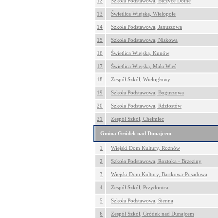
12
Szkoła Podstawowa, Biczyce Dolne
13
Świetlica Wiejska, Wielopole
14
Szkoła Podstawowa, Januszowa
15
Szkoła Podstawowa, Niskowa
16
Świetlica Wiejska, Kunów
17
Świetlica Wiejska, Mała Wieś
18
Zespół Szkół, Wielogłowy
19
Szkoła Podstawowa, Boguszowa
20
Szkoła Podstawowa, Rdziostów
21
Zespół Szkół, Chełmiec
Gmina Gródek nad Dunajcem
1
Wiejski Dom Kultury, Rożnów
2
Szkoła Podstawowa, Roztoka - Brzeziny
3
Wiejski Dom Kultury, Bartkowa-Posadowa
4
Zespół Szkół, Przydonica
5
Szkoła Podstawowa, Sienna
6
Zespół Szkół, Gródek nad Dunajcem