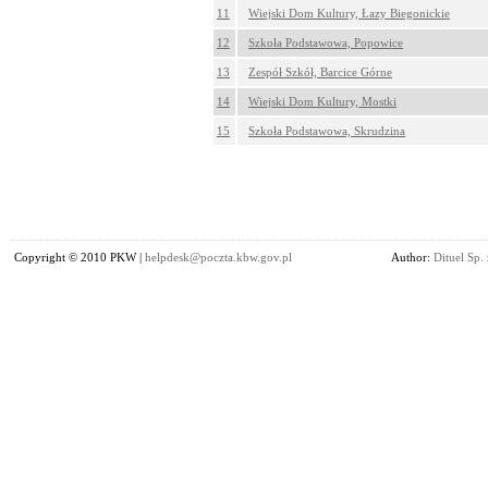
11
Wiejski Dom Kultury, Łazy Biegonickie
12
Szkoła Podstawowa, Popowice
13
Zespół Szkół, Barcice Górne
14
Wiejski Dom Kultury, Mostki
15
Szkoła Podstawowa, Skrudzina
Copyright © 2010 PKW |
helpdesk@poczta.kbw.gov.pl
Author:
Dituel Sp. 