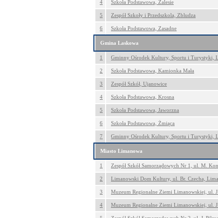
4
Szkoła Podstawowa, Zalesie
5
Zespół Szkoły i Przedszkola, Zbludza
6
Szkoła Podstawowa, Zasadne
Gmina Laskowa
1
Gminny Ośrodek Kultury, Sportu i Turystyki,
2
Szkoła Podstawowa, Kamionka Mała
3
Zespół Szkół, Ujanowice
4
Szkoła Podstawowa, Krosna
5
Szkoła Podstawowa, Jaworzna
6
Szkoła Podstawowa, Żmiąca
7
Gminny Ośrodek Kultury, Sportu i Turystyki,
Miasto Limanowa
1
Zespół Szkół Samorządowych Nr 1, ul. M. Ko
2
Limanowski Dom Kultury, ul. Br. Czecha, Li
3
Muzeum Regionalne Ziemi Limanowskiej, ul. 
4
Muzeum Regionalne Ziemi Limanowskiej, ul. 