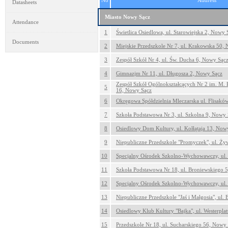
No
Address
Datasheets
Miasto Nowy Sącz
Attendance
1
Świetlica Osiedlowa, ul. Starowiejska 2, Nowy 
Documents
2
Miejskie Przedszkole Nr 7, ul. Krakowska 50,
3
Zespół Szkół Nr 4, ul. Św. Ducha 6, Nowy Sąc
4
Gimnazjm Nr 11, ul. Długosza 2, Nowy Sącz
Zespół Szkół Ogólnokształcących Nr 2 im. M. 
5
16, Nowy Sącz
6
Okręgowa Spółdzielnia Mleczarska ul. Flisakó
7
Szkoła Podstawowa Nr 3, ul. Szkolna 9, Nowy 
8
Osiedlowy Dom Kultury, ul. Kołłątaja 13, Now
9
Niepubliczne Przedszkole "Promyczek", ul. Ż
10
Specjalny Ośrodek Szkolno-Wychowawczy, ul.
11
Szkoła Podstawowa Nr 18, ul. Broniewskiego 
12
Specjalny Ośrodek Szkolno-Wychowawczy, ul.
13
Niepubliczne Przedszkole "Jaś i Małgosia", ul
14
Osiedlowy Klub Kultury "Bajka", ul. Westerpla
15
Przedszkole Nr 18, ul. Sucharskiego 56, Nowy