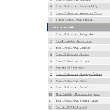
6
Szkoła Podstawowa, Łomnica Zdrój
7
Szkoła Podstawowa, Wierchomla Wielka
8
b. Szkoła Podstawowa, Zubrzyk
Gmina Podegrodzie
1
Szkoła Podstawowa, Podegrodzie
2
Świetlica Wiejska, Naszacowice
3
Szkoła Podstawowa, Gostwica
4
Szkoła Podstawowa, Olszana
5
Szkoła Podstawowa, Brzezna
6
Strażnica OSP, Podrzecze
7
Szkoła Podstawowa, Długołęka-Świerkla
8
Szkoła Podstawowa, Stadła
9
Szkoła Podstawowa, Olszanka
10
Dom Parafialny, Brzezna - Strzyganiec
11
Szkoła Podstawowa, Brzezna - Litacz
12
Strażnica OSP, Mokra Wieś