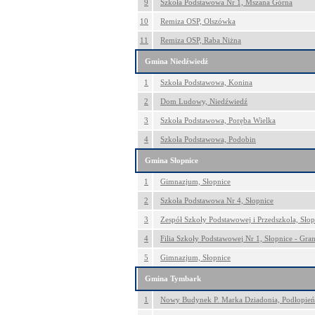
9
Szkoła Podstawowa Nr 1, Mszana Górna
10
Remiza OSP, Olszówka
11
Remiza OSP, Raba Niżna
Gmina Niedźwiedź
1
Szkoła Podstawowa, Konina
2
Dom Ludowy, Niedźwiedź
3
Szkoła Podstawowa, Poręba Wielka
4
Szkoła Podstawowa, Podobin
Gmina Słopnice
1
Gimnazjum, Słopnice
2
Szkoła Podstawowa Nr 4, Słopnice
3
Zespół Szkoły Podstawowej i Przedszkola, Słop
4
Filia Szkoły Podstawowej Nr 1, Słopnice - Gran
5
Gimnazjum, Słopnice
Gmina Tymbark
1
Nowy Budynek P. Marka Dziadonia, Podłopień