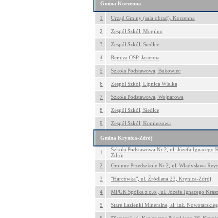
Gmina Korzenna
1
Urząd Gminy (sala obrad), Korzenna
2
Zespół Szkół, Mogilno
3
Zespół Szkół, Siedlce
4
Remiza OSP, Jasienna
5
Szkoła Podstawowa, Bukowiec
6
Zespół Szkół, Lipnica Wielka
7
Szkoła Podstawowa, Wojnarowa
8
Zespół Szkół, Siedlce
9
Zespół Szkół, Koniuszowa
Gmina Krynica-Zdrój
Szkoła Podstawowa Nr 2, ul. Józefa Ignacego 
1
Zdrój
2
Gminne Przedszkole Nr 2, ul. Władysława Rey
3
"Harcówka", ul. Źródlana 23, Krynica-Zdrój
4
MPGK Spółka z o.o., ul. Józefa Ignacego Kras
5
Stare Łazienki Mineralne, al. inż. Nowotarskie