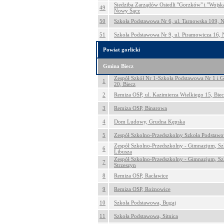
Siedziba Zarządów Osiedli "Gorzków" i "Wojska 
49
Nowy Sącz
50
Szkoła Podstawowa Nr 6, ul. Tarnowska 109, 
51
Szkoła Podstawowa Nr 9, ul. Piramowicza 16,
Powiat gorlicki
Gmina Biecz
Zespół Szkół Nr 1-Szkoła Podstawowa Nr 1 i 
1
20, Biecz
2
Remiza OSP, ul. Kazimierza Wielkiego 15, Bie
3
Remiza OSP, Binarowa
4
Dom Ludowy, Grudna Kępska
5
Zespół Szkolno-Przedszkolny Szkoła Podstawo
Zespół Szkolno-Przedszkolny - Gimnazjum, Sz
6
Libusza
Zespół Szkolno-Przedszkolny - Gimnazjum, Sz
7
Strzeszyn
8
Remiza OSP, Racławice
9
Remiza OSP, Rożnowice
10
Szkoła Podstawowa, Bugaj
11
Szkoła Podstawowa, Sitnica