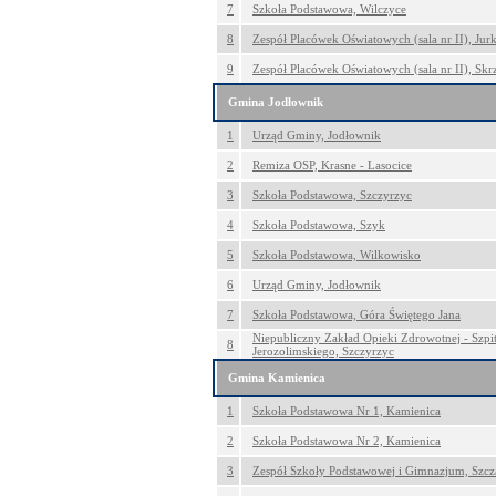
7
Szkoła Podstawowa, Wilczyce
8
Zespół Placówek Oświatowych (sala nr II), Ju
9
Zespół Placówek Oświatowych (sala nr II), Skr
Gmina Jodłownik
1
Urząd Gminy, Jodłownik
2
Remiza OSP, Krasne - Lasocice
3
Szkoła Podstawowa, Szczyrzyc
4
Szkoła Podstawowa, Szyk
5
Szkoła Podstawowa, Wilkowisko
6
Urząd Gminy, Jodłownik
7
Szkoła Podstawowa, Góra Świętego Jana
Niepubliczny Zakład Opieki Zdrowotnej - Szpit
8
Jerozolimskiego, Szczyrzyc
Gmina Kamienica
1
Szkoła Podstawowa Nr 1, Kamienica
2
Szkoła Podstawowa Nr 2, Kamienica
3
Zespół Szkoły Podstawowej i Gimnazjum, Szc