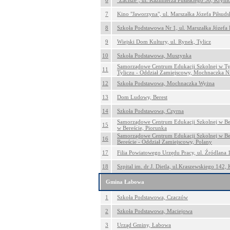
6
"Zacisze", ul. Kazimierza Pułaskiego 36, Kryni
7
Kino "Jaworzyna", ul. Marszałka Józefa Piłsud
8
Szkoła Podstawowa Nr 1, ul. Marszałka Józefa 
9
Wiejski Dom Kultury, ul. Rynek, Tylicz
10
Szkoła Podstawowa, Muszynka
Samorządowe Centrum Edukacji Szkolnej w Ty
11
Tyliczu - Oddział Zamiejscowy, Mochnaczka N
12
Szkoła Podstawowa, Mochnaczka Wyżna
13
Dom Ludowy, Berest
14
Szkoła Podstawowa, Czyrna
Samorządowe Centrum Edukacji Szkolnej w Be
15
w Bereście, Piorunka
Samorządowe Centrum Edukacji Szkolnej w Be
16
Bereście - Oddział Zamiejscowy, Polany
17
Filia Powiatowego Urzędu Pracy, ul. Źródlana 
18
Szpital im. dr J. Dietla, ul.Kraszewskiego 142,
Gmina Łabowa
1
Szkoła Podstawowa, Czaczów
2
Szkoła Podstawowa, Maciejowa
3
Urząd Gminy, Łabowa