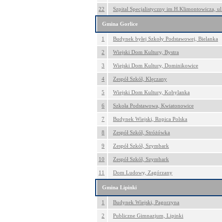
22
Szpital Specjalistyczny im.H.Klimontowicza, ul
Gmina Gorlice
1
Budynek byłej Szkoły Podstawowej, Bielanka
2
Wiejski Dom Kultury, Bystra
3
Wiejski Dom Kultury, Dominikowice
4
Zespół Szkół, Klęczany
5
Wiejski Dom Kultury, Kobylanka
6
Szkoła Podstawowa, Kwiatonowice
7
Budynek Wiejski, Ropica Polska
8
Zespół Szkół, Stróżówka
9
Zespół Szkół, Szymbark
10
Zespół Szkół, Szymbark
11
Dom Ludowy, Zagórzany
Gmina Lipinki
1
Budynek Wiejski, Pagorzyna
2
Publiczne Gimnazjum, Lipinki