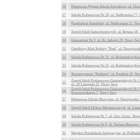
16
Państwowa Wyższa Szkoła Zawodowa, ul. Chru
17
Szkoła Podstawowa Nr 20, ul. Nadbrzeżna 77,
18
Przedszkole Katolickie, ul. Nadbrzeżna 12, No
19
Zespół Szkół Samochodowych, ul. Rejtana 18,
20
Gimnazjum Nr 3, ul. Kr. Jadwigi 29, Nowy Sąc
21
Osiedlowy Klub Kultury "Piast", ul. Nawojows
22
Szkoła Podstawowa Nr 21, ul. Rokitniańczykó
23
Szkoła Podstawowa Nr 21, ul. Rokitniańczykó
24
Stowarzyszenie "Nadzieja", ul. Freislera 10, N
Zespół Szkół Podstawowo-Gimnazjalnych Nr 1
25
ul. 29 Listopada 22, Nowy Sącz
Zespół Szkół Podstawowo-Gimnazjalnych Nr 2,
26
Komorowskiego 7, Nowy Sącz
27
Państwowa Szkoła Muzyczna, ul. Nawojowska
28
Zespół Szkół Elektro-Mechanicznych, ul. Lim
29
Szkoła Podstawowa Nr 7, ul. Gen. Grota - Ro
30
Szkoła Podstawowa Nr 8, Al. Stefana Batorego
31
Miejskie Przedszkole Integracyjne, ul. Podhal