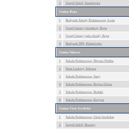
3
Zespół Szkół, Staszkówka
Gmina Ropa
1
Budynek Szkoły Podstawowej, Łosie
2
Urząd Gminy (świetlica), Ropa
3
Urząd Gminy (sala obrad), Ropa
4
Budynek DPS, Klimkówka
Gmina Sękowa
1
Szkoła Podstawowa, Męcina Wielka
2
Dom Ludowy, Sękowa
3
Szkoła Podstawowa, Siary
4
Szkoła Podstawowa, Ropica Górna
5
Szkoła Podstawowa, Bodaki
6
Szkoła Podstawowa, Krzywa
Gmina Uście Gorlickie
1
Szkoła Podstawowa, Uście Gorlickie
2
Zespół Szkół, Brunary