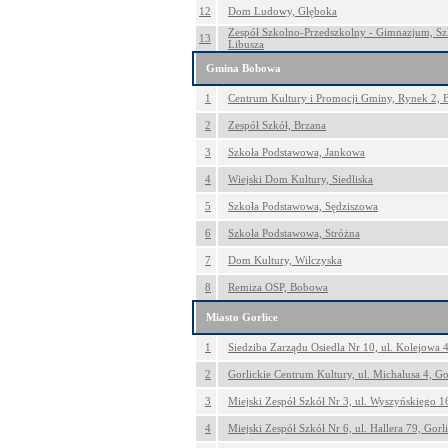
12
Dom Ludowy, Głęboka
Zespół Szkolno-Przedszkolny - Gimnazjum, Sz
13
Libusza
Gmina Bobowa
1
Centrum Kultury i Promocji Gminy, Rynek 2,
2
Zespół Szkół, Brzana
3
Szkoła Podstawowa, Jankowa
4
Wiejski Dom Kultury, Siedliska
5
Szkoła Podstawowa, Sędziszowa
6
Szkoła Podstawowa, Stróżna
7
Dom Kultury, Wilczyska
8
Remiza OSP, Bobowa
Miasto Gorlice
1
Siedziba Zarządu Osiedla Nr 10, ul. Kolejowa 4
2
Gorlickie Centrum Kultury, ul. Michalusa 4, Go
3
Miejski Zespół Szkół Nr 3, ul. Wyszyńskiego 16
4
Miejski Zespół Szkół Nr 6, ul. Hallera 79, Gorl