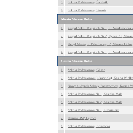
5
Szkoła Podstawowa, Świdnik
6
Szkoła Podstawowa, Stronie
Miasto Mszana Dolna
1
Zespół Szkół Miejskich Nr 1, ul. Sienkiewicza
2
Zespół Szkół Miejskich Nr 2, Rynek 21, Mszan
3
Urząd Miasta, ul.Piłsudskiego 2, Mszana Dolna
4
Zespół Szkół Miejskich Nr 1, ul. Sienkiewicza
Gmina Mszana Dolna
1
Szkoła Podstawowa, Glisne
2
Szkoła Podstawowa (k/kościoła), Kasina Wielk
3
Nowy budynek Szkoły Podstawowej, Kasina Wi
4
Szkoła Podstawowa Nr 1, Kasinka Mała
5
Szkoła Podstawowa Nr 2, Kasinka Mała
6
Szkoła Podstawowa Nr 1, Lubomierz
7
Remiza OSP, Łętowe
8
Szkoła Podstawowa, Łostówka