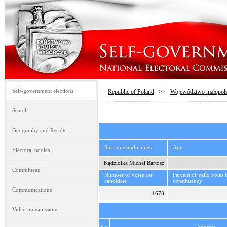
Self-government elections
Republic of Poland
>>
Województwo małopols
Search
Geography and Results
Surname and names
Age
Electoral bodies
Kądziołka Michał Bartosz
Committees
Number of votes for
Percent of valid votes 
candidate
constituency
Communications
1678
Video transmissions