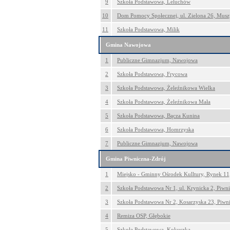
9
Szkoła Podstawowa, Leluchów
10
Dom Pomocy Społecznej, ul. Zielona 26, Mus
11
Szkoła Podstawowa, Milik
Gmina Nawojowa
1
Publiczne Gimnazjum, Nawojowa
2
Szkoła Podstawowa, Frycowa
3
Szkoła Podstawowa, Żeleźnikowa Wielka
4
Szkoła Podstawowa, Żeleźnikowa Mała
5
Szkoła Podstawowa, Bącza Kunina
6
Szkoła Podstawowa, Homrzyska
7
Publiczne Gimnazjum, Nawojowa
Gmina Piwniczna-Zdrój
1
Miejsko - Gminny Ośrodek Kulltury, Rynek 11
2
Szkoła Podstawowa Nr 1, ul. Krynicka 2, Piwn
3
Szkoła Podstawowa Nr 2, Kosarzyska 23, Piwn
4
Remiza OSP, Głębokie
5
Szkoła Podstawowa, Kokuszka