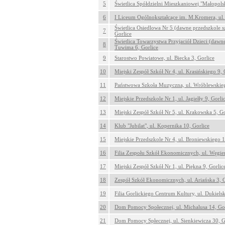
5
Świetlica Spółdzielni Mieszkaniowej "Małopolsk
6
I Liceum Ogólnokształcące im. M.Kromera, ul.
Świetlica Osiedlowa Nr 5 (dawne przedszkole s
7
Gorlice
Świetlica Towarzystwa Przyjaciół Dzieci (dawne
8
Tuwima 6, Gorlice
9
Starostwo Powiatowe, ul. Biecka 3, Gorlice
10
Miejski Zespół Szkół Nr 4, ul. Krasińskiego 9, 
11
Państwowa Szkoła Muzyczna, ul. Wróblewskieg
12
Miejskie Przedszkole Nr 1, ul. Jagiełły 9, Gorli
13
Miejski Zespół Szkół Nr 5, ul. Krakowska 5, Go
14
Klub "Jubilat", ul. Kopernika 10, Gorlice
15
Miejskie Przedszkole Nr 4, ul. Broniewskiego 1
16
Filia Zespołu Szkół Ekonomicznych, ul. Węgier
17
Miejski Zespół Szkół Nr 1, ul. Piękna 9, Gorlic
18
Zespół Szkół Ekonomicznych, ul. Ariańska 3, G
19
Filia Gorlickiego Centrum Kultury, ul. Dukiels
20
Dom Pomocy Społecznej, ul. Michalusa 14, Gor
21
Dom Pomocy Spłecznej, ul. Sienkiewicza 30, G