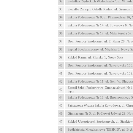
32
Świetlica "Sądeckich Wodociągów", ul. W. Pol
33
Siedziba Zarządu Osiedla Kaduk, ul. Grunwal
34
Szkoła Podstawowa Nr 9, ul. Piramowicza 16,
35
Szkoła Podstawowa Nr 14, ul. Towarowa 6, N
36
Szkoła Podstawowa Nr 17, ul. Mała Poręba 57
37
Dom Pomocy Społecznej, ul. E. Plater 20, Now
38
Szpital Specjalistyczny, ul. Młyńska 5, Nowy S
39
Zakład Karny, ul. Pijarska 1, Nowy Sącz
40
Dom Pomocy Społecznej, ul. Nawojowska 155
41
Dom Pomocy Społecznej, ul. Nawojowska 159
42
Szkoła Podstawowa Nr 11, ul. Gen. W. Długo
Zespół Szkół Podstawowo-Gimnazjalnych Nr 1,
43
Sącz
44
Szkoła Podstawowa Nr 18, ul. Broniewskiego 
45
Państwowa Wyższa Szkoła Zawodowa, ul. Chru
46
Gimnazjum Nr 3, ul. Królowej Jadwigi 29, No
47
Zakład Ubezpieczeń Społecznych, ul. Sienkiew
48
Spółdzielnia Mieszkaniowa "BESKID", ul. B. 