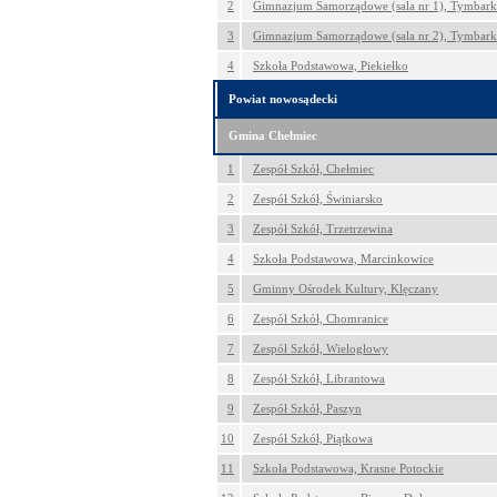
2
Gimnazjum Samorządowe (sala nr 1), Tymbark
3
Gimnazjum Samorządowe (sala nr 2), Tymbark
4
Szkoła Podstawowa, Piekiełko
Powiat nowosądecki
Gmina Chełmiec
1
Zespół Szkół, Chełmiec
2
Zespół Szkół, Świniarsko
3
Zespół Szkół, Trzetrzewina
4
Szkoła Podstawowa, Marcinkowice
5
Gminny Ośrodek Kultury, Klęczany
6
Zespół Szkół, Chomranice
7
Zespół Szkół, Wielogłowy
8
Zespół Szkół, Librantowa
9
Zespół Szkół, Paszyn
10
Zespół Szkół, Piątkowa
11
Szkoła Podstawowa, Krasne Potockie