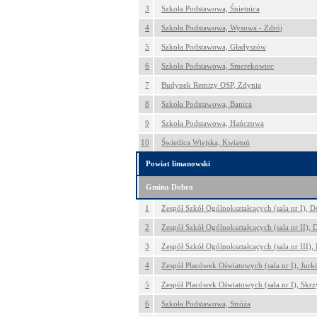
3
Szkoła Podstawowa, Śnietnica
4
Szkoła Podstawowa, Wysowa - Zdrój
5
Szkoła Podstawowa, Gładyszów
6
Szkoła Podstawowa, Smerekowiec
7
Budynek Remizy OSP, Zdynia
8
Szkoła Podstawowa, Banica
9
Szkoła Podstawowa, Hańczowa
10
Świetlica Wiejska, Kwiatoń
Powiat limanowski
Gmina Dobra
1
Zespół Szkół Ogólnokształcących (sala nr I), D
2
Zespół Szkół Ogólnokształcących (sala nr II), 
3
Zespół Szkół Ogólnokształcących (sala nr III),
4
Zespół Placówek Oświatowych (sala nr I), Jur
5
Zespół Placówek Oświatowych (sala nr I), Skrz
6
Szkoła Podstawowa, Stróża