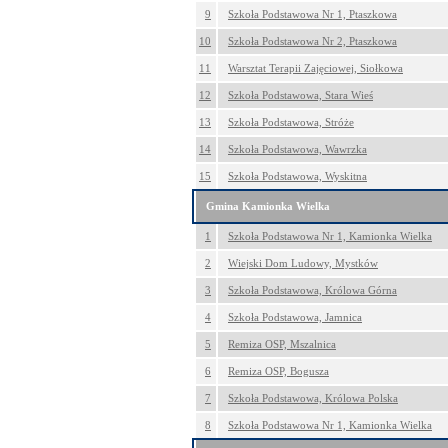
9
Szkoła Podstawowa Nr 1, Ptaszkowa
10
Szkoła Podstawowa Nr 2, Ptaszkowa
11
Warsztat Terapii Zajęciowej, Siołkowa
12
Szkoła Podstawowa, Stara Wieś
13
Szkoła Podstawowa, Stróże
14
Szkoła Podstawowa, Wawrzka
15
Szkoła Podstawowa, Wyskitna
Gmina Kamionka Wielka
1
Szkoła Podstawowa Nr 1, Kamionka Wielka
2
Wiejski Dom Ludowy, Mystków
3
Szkoła Podstawowa, Królowa Górna
4
Szkoła Podstawowa, Jamnica
5
Remiza OSP, Mszalnica
6
Remiza OSP, Bogusza
7
Szkoła Podstawowa, Królowa Polska
8
Szkoła Podstawowa Nr 1, Kamionka Wielka