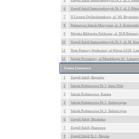
5
Zespół Szkół Samorządowych Nr 2, ul. J. Piłs
6
Zespół Szkół Samorządowych Nr 2, ul. J. Piłs
7
II Liceum Ogólnokształcące, ul. Wł. Reymont
8
Państwowa Szkoła Muzyczna, ul. T. Kościuszk
9
Miejska Biblioteka Publiczna, ul. M.B.Bolesne
10
Zespół Szkół Samorządowych Nr 1, ul. M. Ko
11
Dom Pomocy Społecznej, ul.Witosa 24/26, Li
12
Szpital Powiatowy, ul.Piłsudskiego 61, Liman
Gmina Limanowa
1
Zespół Szkół, Rupniów
2
Szkoła Podstawowa Nr 1, Stara Wieś
3
Szkoła Podstawowa, Kanina
4
Szkoła Podstawowa Nr 1, Siekierczyna
5
Szkoła Podstawowa Nr 2, Siekierczyna
6
Zespół Szkół, Mordarka
7
Zespół Szkół, Pisarzowa
8
Zespół Szkół Nr 1, Męcina