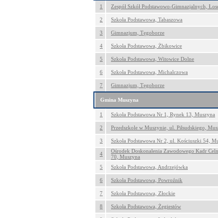
1
Zespół Szkół Podstawowo-Gimnazjalnych, Łos
2
Szkoła Podstawowa, Tabaszowa
3
Gimnazjum, Tęgoborze
4
Szkoła Podstawowa, Żbikowice
5
Szkoła Podstawowa, Witowice Dolne
6
Szkoła Podstawowa, Michalczowa
7
Gimnazjum, Tęgoborze
Gmina Muszyna
1
Szkoła Podstawowa Nr 1, Rynek 13, Muszyna
2
Przedszkole w Muszynie, ul. Piłsudskiego, Mu
3
Szkoła Podstawowa Nr 2, ul. Kościuszki 54, M
Ośrodek Doskonalenia Zawodowego Kadr Celn
4
70, Muszyna
5
Szkoła Podstawowa, Andrzejówka
6
Szkoła Podstawowa, Powroźnik
7
Szkoła Podstawowa, Złockie
8
Szkoła Podstawowa, Żegiestów