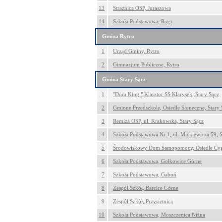
13
Strażnica OSP, Juraszowa
14
Szkoła Podstawowa, Rogi
Gmina Rytro
1
Urząd Gminy, Rytro
2
Gimnazjum Publiczne, Rytro
Gmina Stary Sącz
1
"Dom Kingi" Klasztor SS Klarysek, Stary Sącz
2
Gminne Przedszkole, Osiedle Słoneczne, Stary 
3
Remiza OSP, ul. Krakowska, Stary Sącz
4
Szkoła Podstawowa Nr 1, ul. Mickiewicza 59, S
5
Środowiskowy Dom Samopomocy, Osiedle Cyga
6
Szkoła Podstawowa, Gołkowice Górne
7
Szkoła Podstawowa, Gaboń
8
Zespół Szkół, Barcice Górne
9
Zespół Szkół, Przysietnica
10
Szkoła Podstawowa, Moszczenica Niżna