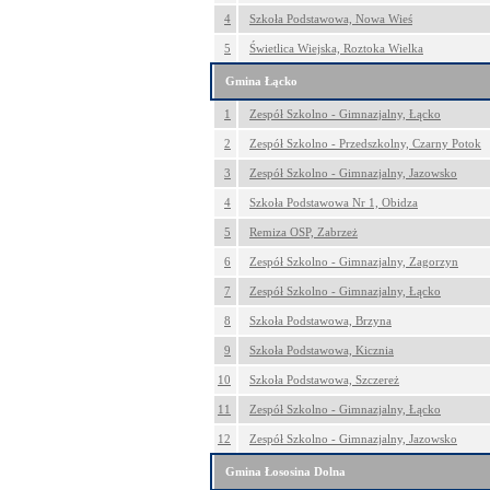
4
Szkoła Podstawowa, Nowa Wieś
5
Świetlica Wiejska, Roztoka Wielka
Gmina Łącko
1
Zespół Szkolno - Gimnazjalny, Łącko
2
Zespół Szkolno - Przedszkolny, Czarny Potok
3
Zespół Szkolno - Gimnazjalny, Jazowsko
4
Szkoła Podstawowa Nr 1, Obidza
5
Remiza OSP, Zabrzeż
6
Zespół Szkolno - Gimnazjalny, Zagorzyn
7
Zespół Szkolno - Gimnazjalny, Łącko
8
Szkoła Podstawowa, Brzyna
9
Szkoła Podstawowa, Kicznia
10
Szkoła Podstawowa, Szczereż
11
Zespół Szkolno - Gimnazjalny, Łącko
12
Zespół Szkolno - Gimnazjalny, Jazowsko
Gmina Łososina Dolna