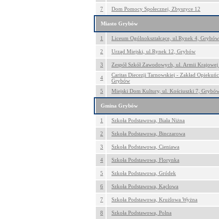
7
Dom Pomocy Społecznej, Zbyszyce 12
Miasto Grybów
1
Liceum Ogólnokształcące, ul.Rynek 4, Grybów
2
Urząd Miejski, ul.Rynek 12, Grybów
3
Zespół Szkół Zawodowych, ul. Armii Krajowe
Caritas Diecezji Tarnowskiej - Zakład Opiekuń
4
Grybów
5
Miejski Dom Kultury, ul. Kościuszki 7, Grybó
Gmina Grybów
1
Szkoła Podstawowa, Biała Niżna
2
Szkoła Podstawowa, Binczarowa
3
Szkoła Podstawowa, Cieniawa
4
Szkoła Podstawowa, Florynka
5
Szkoła Podstawowa, Gródek
6
Szkoła Podstawowa, Kąclowa
7
Szkoła Podstawowa, Krużlowa Wyżna
8
Szkoła Podstawowa, Polna