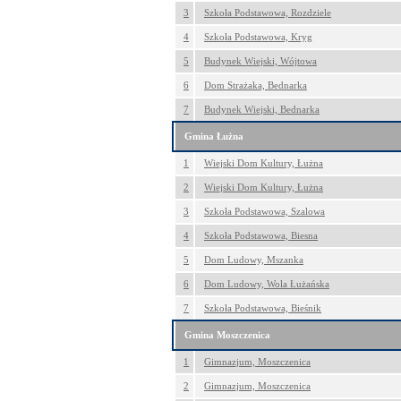
3
Szkoła Podstawowa, Rozdziele
4
Szkoła Podstawowa, Kryg
5
Budynek Wiejski, Wójtowa
6
Dom Strażaka, Bednarka
7
Budynek Wiejski, Bednarka
Gmina Łużna
1
Wiejski Dom Kultury, Łużna
2
Wiejski Dom Kultury, Łużna
3
Szkoła Podstawowa, Szalowa
4
Szkoła Podstawowa, Biesna
5
Dom Ludowy, Mszanka
6
Dom Ludowy, Wola Łużańska
7
Szkoła Podstawowa, Bieśnik
Gmina Moszczenica
1
Gimnazjum, Moszczenica
2
Gimnazjum, Moszczenica