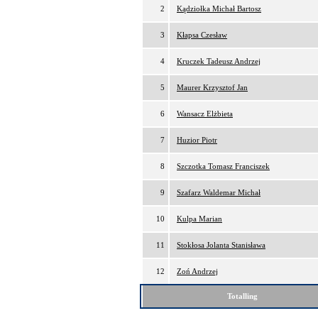
2
Kądziołka Michał Bartosz
3
Kłapsa Czesław
4
Kruczek Tadeusz Andrzej
5
Maurer Krzysztof Jan
6
Wansacz Elżbieta
7
Huzior Piotr
8
Szczotka Tomasz Franciszek
9
Szafarz Waldemar Michał
10
Kulpa Marian
11
Stokłosa Jolanta Stanisława
12
Zoń Andrzej
Totalling