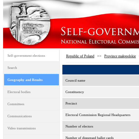
Self-government elections
Republic of Poland
>>
Province małopolskie
Search
Geography and Results
Council name
Electoral bodies
Constituency
Precinct
Committees
Electoral Commission Regional Headquarters
Communications
Number of electors
Video transmissions
Number of dispensed ballot cards