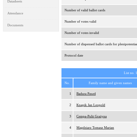
Datasheets
Number of valid ballot cards
Attendance
Number of votes valid
Documents
Number of votes invalid
Number of dispensed ballot cards for plenipotentia
Protocol date
List no. 
No.
Family name and given names
1
Badura Paweł
2
Knapik Jan Leopold
3
Cempa-Pulit Grażyna
4
Magdziarz Tomasz Marian