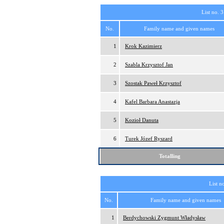
List no. 3
No.
Family name and given names
1
Krok Kazimierz
2
Szabla Krzysztof Jan
3
Szostak Paweł Krzysztof
4
Kafel Barbara Anastazja
5
Kozioł Danuta
6
Turek Józef Ryszard
Totalling
List n
No.
Family name and given names
1
Berdychowski Zygmunt Władysław