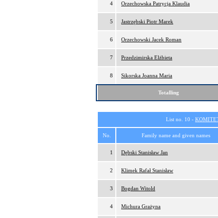
4
Orzechowska Patrycja Klaudia
5
Jastrzębski Piotr Marek
6
Orzechowski Jacek Roman
7
Przedzimirska Elżbieta
8
Sikorska Joanna Maria
Totalling
List no. 10 -
KOMITE
No.
Family name and given names
1
Dębski Stanisław Jan
2
Klimek Rafał Stanisław
3
Bogdan Witold
4
Michura Grażyna