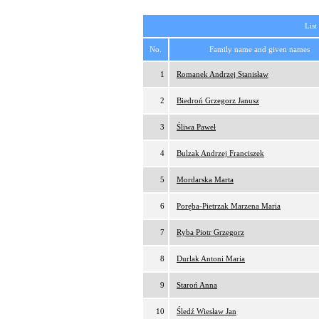
List
No.
Family name and given names
1
Romanek Andrzej Stanisław
2
Biedroń Grzegorz Janusz
3
Śliwa Paweł
4
Bulzak Andrzej Franciszek
5
Mordarska Marta
6
Poręba-Pietrzak Marzena Maria
7
Ryba Piotr Grzegorz
8
Durlak Antoni Maria
9
Staroń Anna
10
Śledź Wiesław Jan