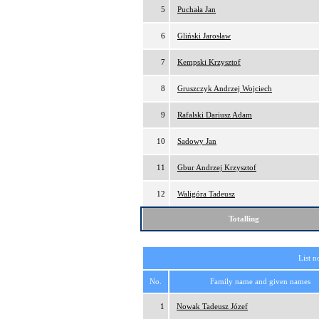
5
Puchała Jan
6
Gliński Jarosław
7
Kempski Krzysztof
8
Gruszczyk Andrzej Wojciech
9
Rafalski Dariusz Adam
10
Sadowy Jan
11
Gbur Andrzej Krzysztof
12
Waligóra Tadeusz
Totalling
List n
No.
Family name and given names
1
Nowak Tadeusz Józef