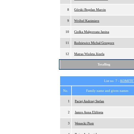
8
Górski Bogdan Marcin
9
Wróbel Kazimierz
10
Ciołka Małgorzata Janina
11
Rodziewicz Michał Grzegorz
12
Matras Wioleta Józefa
Totalling
List no. 7 -
KOMITE
No.
Family name and given names
1
Paciej Andrzej Stefan
2
Jamro Anna Elżbieta
3
Wenecki Piotr