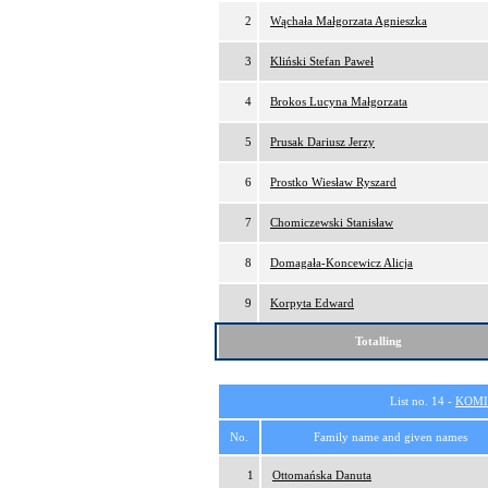
2
Wąchała Małgorzata Agnieszka
3
Kliński Stefan Paweł
4
Brokos Lucyna Małgorzata
5
Prusak Dariusz Jerzy
6
Prostko Wiesław Ryszard
7
Chomiczewski Stanisław
8
Domagała-Koncewicz Alicja
9
Korpyta Edward
Totalling
List no. 14 -
KOMI
No.
Family name and given names
1
Ottomańska Danuta