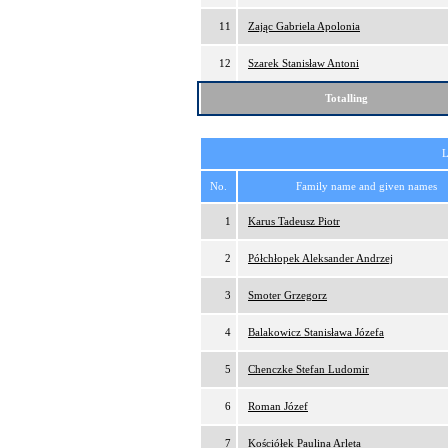
11
Zając Gabriela Apolonia
12
Szarek Stanisław Antoni
Totalling
L
No.
Family name and given names
1
Karus Tadeusz Piotr
2
Półchłopek Aleksander Andrzej
3
Smoter Grzegorz
4
Balakowicz Stanisława Józefa
5
Chenczke Stefan Ludomir
6
Roman Józef
7
Kościółek Paulina Arleta