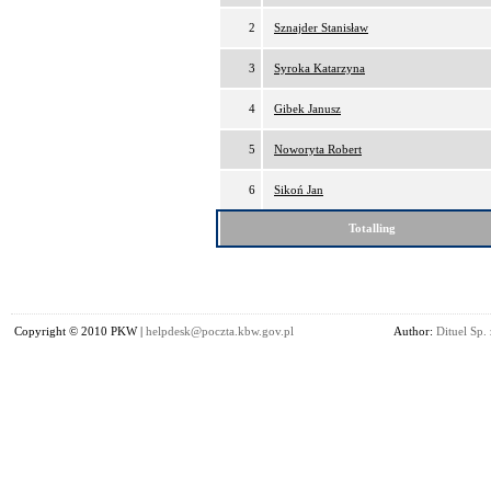
2
Sznajder Stanisław
3
Syroka Katarzyna
4
Gibek Janusz
5
Noworyta Robert
6
Sikoń Jan
Totalling
Copyright © 2010 PKW |
helpdesk@poczta.kbw.gov.pl
Author:
Dituel Sp. 