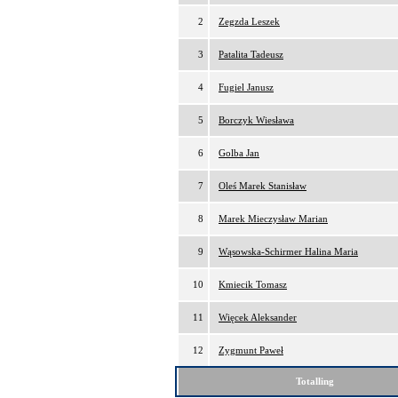
2
Zegzda Leszek
3
Patalita Tadeusz
4
Fugiel Janusz
5
Borczyk Wiesława
6
Golba Jan
7
Oleś Marek Stanisław
8
Marek Mieczysław Marian
9
Wąsowska-Schirmer Halina Maria
10
Kmiecik Tomasz
11
Więcek Aleksander
12
Zygmunt Paweł
Totalling