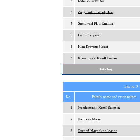
4
Bojan Andrzej Jan
5
Zając Antoni Władysław
6
Sułkowski Piotr Emilian
7
Lelito Krzysztof
8
Klag Krzysztof Józef
9
Krzeszowski Kamil Lucjan
Totalling
List no. 9 
No.
Family name and given names
1
Przedzimirski Kamil Szymon
2
Hanusiak Maria
3
Duchoń Magdalena Joanna