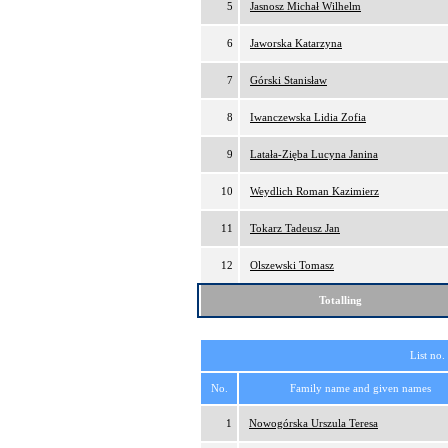
5
Jasnosz Michał Wilhelm
6
Jaworska Katarzyna
7
Górski Stanisław
8
Iwanczewska Lidia Zofia
9
Latała-Zięba Lucyna Janina
10
Weydlich Roman Kazimierz
11
Tokarz Tadeusz Jan
12
Olszewski Tomasz
Totalling
List no.
No.
Family name and given names
1
Nowogórska Urszula Teresa