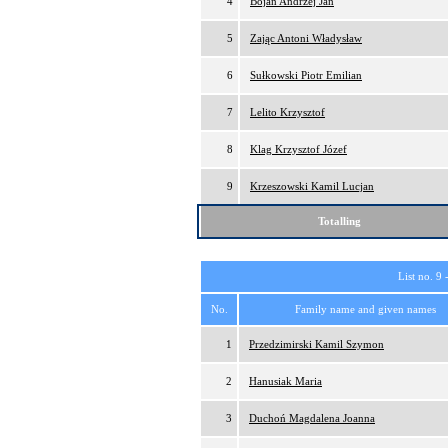
4
Bojan Andrzej Jan
5
Zając Antoni Władysław
6
Sułkowski Piotr Emilian
7
Lelito Krzysztof
8
Klag Krzysztof Józef
9
Krzeszowski Kamil Lucjan
Totalling
List no. 9 
No.
Family name and given names
1
Przedzimirski Kamil Szymon
2
Hanusiak Maria
3
Duchoń Magdalena Joanna