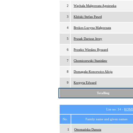
2
Wąchała Małgorzata Agnieszka
3
Kliński Stefan Paweł
4
Brokos Lucyna Małgorzata
5
Prusak Dariusz Jerzy
6
Prostko Wiesław Ryszard
7
Chomiczewski Stanisław
8
Domagała-Koncewicz Alicja
9
Korpyta Edward
Totalling
List no. 14 -
KOMI
No.
Family name and given names
1
Ottomańska Danuta