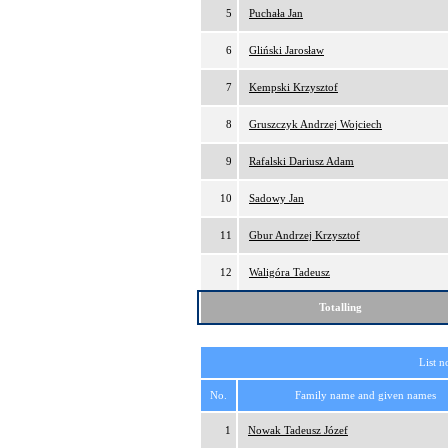
5
Puchała Jan
6
Gliński Jarosław
7
Kempski Krzysztof
8
Gruszczyk Andrzej Wojciech
9
Rafalski Dariusz Adam
10
Sadowy Jan
11
Gbur Andrzej Krzysztof
12
Waligóra Tadeusz
Totalling
List n
No.
Family name and given names
1
Nowak Tadeusz Józef