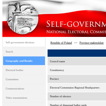
Self-government elections
Republic of Poland
>>
Province małopolskie
Search
Geography and Results
Council name
Electoral bodies
Constituency
Precinct
Committees
Electoral Commission Regional Headquarters
Communications
Number of electors
Video transmissions
Number of dispensed ballot cards