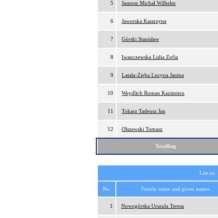
5
Jasnosz Michał Wilhelm
6
Jaworska Katarzyna
7
Górski Stanisław
8
Iwanczewska Lidia Zofia
9
Latała-Zięba Lucyna Janina
10
Weydlich Roman Kazimierz
11
Tokarz Tadeusz Jan
12
Olszewski Tomasz
Totalling
List no.
No.
Family name and given names
1
Nowogórska Urszula Teresa