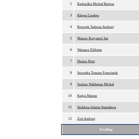
2
Kądziołka Michał Bartosz
3
Kłapsa Czesław
4
Kruczek Tadeusz Andrzej
5
Maurer Krzysztof Jan
6
Wansacz Elżbieta
7
Huzior Piotr
8
Szczotka Tomasz Franciszek
9
Szafarz Waldemar Michał
10
Kulpa Marian
11
Stokłosa Jolanta Stanisława
12
Zoń Andrzej
Totalling