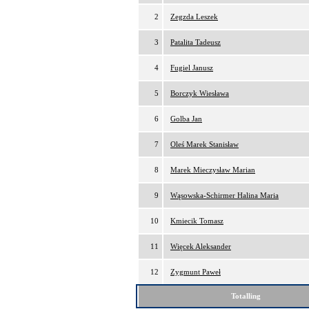
2
Zegzda Leszek
3
Patalita Tadeusz
4
Fugiel Janusz
5
Borczyk Wiesława
6
Golba Jan
7
Oleś Marek Stanisław
8
Marek Mieczysław Marian
9
Wąsowska-Schirmer Halina Maria
10
Kmiecik Tomasz
11
Więcek Aleksander
12
Zygmunt Paweł
Totalling