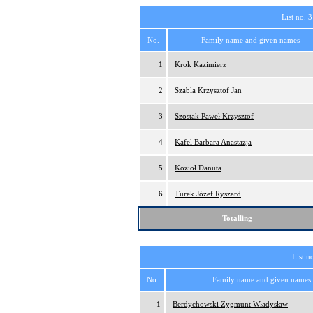
List no. 3
No.
Family name and given names
1
Krok Kazimierz
2
Szabla Krzysztof Jan
3
Szostak Paweł Krzysztof
4
Kafel Barbara Anastazja
5
Kozioł Danuta
6
Turek Józef Ryszard
Totalling
List n
No.
Family name and given names
1
Berdychowski Zygmunt Władysław