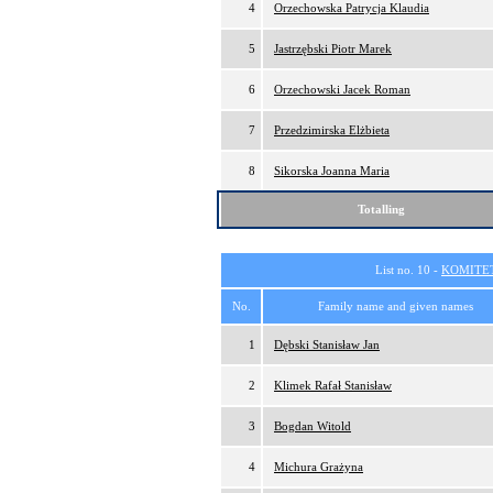
4
Orzechowska Patrycja Klaudia
5
Jastrzębski Piotr Marek
6
Orzechowski Jacek Roman
7
Przedzimirska Elżbieta
8
Sikorska Joanna Maria
Totalling
List no. 10 -
KOMITE
No.
Family name and given names
1
Dębski Stanisław Jan
2
Klimek Rafał Stanisław
3
Bogdan Witold
4
Michura Grażyna