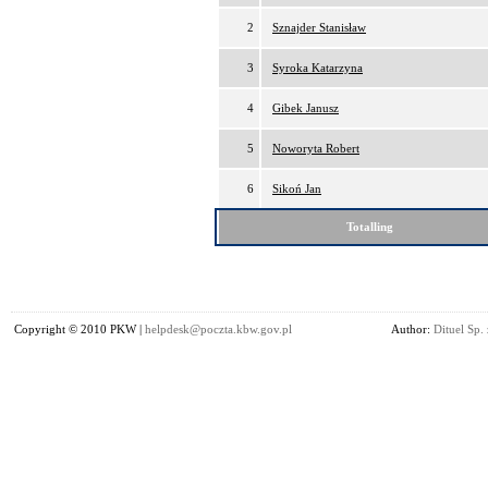
2
Sznajder Stanisław
3
Syroka Katarzyna
4
Gibek Janusz
5
Noworyta Robert
6
Sikoń Jan
Totalling
Copyright © 2010 PKW |
helpdesk@poczta.kbw.gov.pl
Author:
Dituel Sp. 