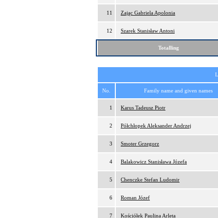
11
Zając Gabriela Apolonia
12
Szarek Stanisław Antoni
Totalling
L
No.
Family name and given names
1
Karus Tadeusz Piotr
2
Półchłopek Aleksander Andrzej
3
Smoter Grzegorz
4
Balakowicz Stanisława Józefa
5
Chenczke Stefan Ludomir
6
Roman Józef
7
Kościółek Paulina Arleta