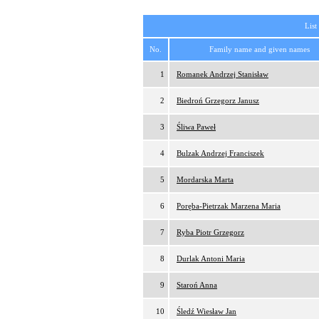
List
No.
Family name and given names
1
Romanek Andrzej Stanisław
2
Biedroń Grzegorz Janusz
3
Śliwa Paweł
4
Bulzak Andrzej Franciszek
5
Mordarska Marta
6
Poręba-Pietrzak Marzena Maria
7
Ryba Piotr Grzegorz
8
Durlak Antoni Maria
9
Staroń Anna
10
Śledź Wiesław Jan