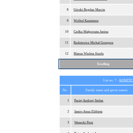
8
Górski Bogdan Marcin
9
Wróbel Kazimierz
10
Ciołka Małgorzata Janina
11
Rodziewicz Michał Grzegorz
12
Matras Wioleta Józefa
Totalling
List no. 7 -
KOMITE
No.
Family name and given names
1
Paciej Andrzej Stefan
2
Jamro Anna Elżbieta
3
Wenecki Piotr