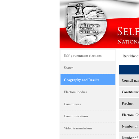
Self-government elections
Republic o
Search
Geography and Results
Council na
Electoral bodies
Constituenc
Precinct
Committees
Electoral C
Communications
Number of e
Video transmissions
Number of d