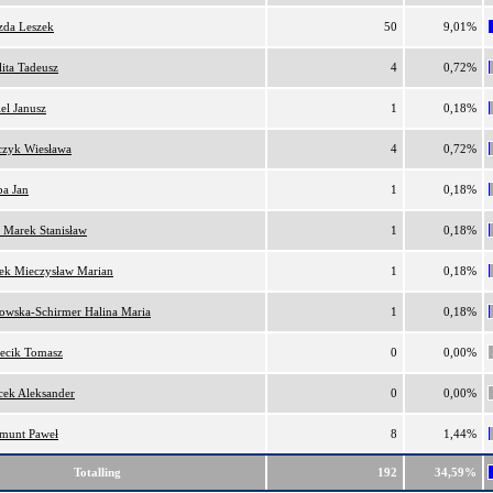
zda Leszek
50
9,01%
lita Tadeusz
4
0,72%
el Janusz
1
0,18%
czyk Wiesława
4
0,72%
ba Jan
1
0,18%
 Marek Stanisław
1
0,18%
ek Mieczysław Marian
1
0,18%
owska-Schirmer Halina Maria
1
0,18%
ecik Tomasz
0
0,00%
cek Aleksander
0
0,00%
munt Paweł
8
1,44%
Totalling
192
34,59%