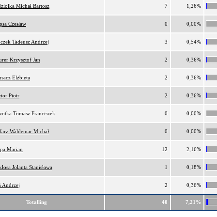
ziołka Michał Bartosz
7
1,26%
psa Czesław
0
0,00%
czek Tadeusz Andrzej
3
0,54%
rer Krzysztof Jan
2
0,36%
sacz Elżbieta
2
0,36%
ior Piotr
2
0,36%
zotka Tomasz Franciszek
0
0,00%
farz Waldemar Michał
0
0,00%
pa Marian
12
2,16%
kłosa Jolanta Stanisława
1
0,18%
 Andrzej
2
0,36%
Totalling
40
7,21%