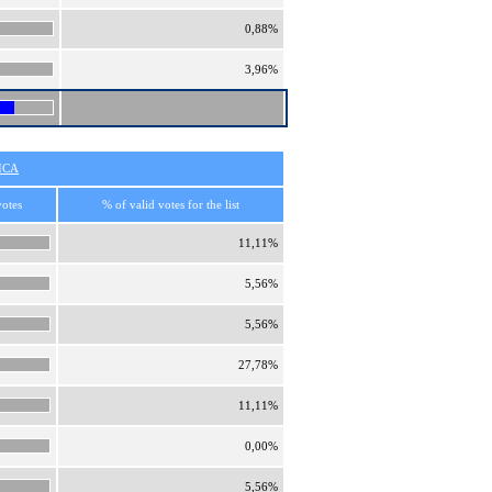
0,88%
3,96%
ICA
votes
% of valid votes for the list
11,11%
5,56%
5,56%
27,78%
11,11%
0,00%
5,56%