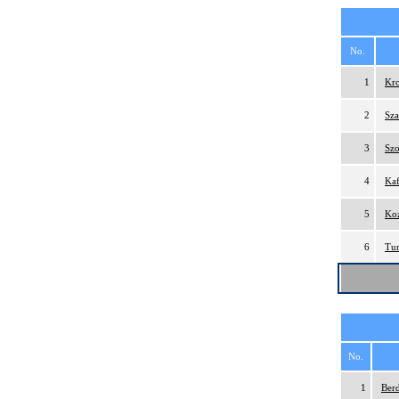
No.
1
Kro
2
Sza
3
Szo
4
Kaf
5
Koz
6
Tur
No.
1
Ber