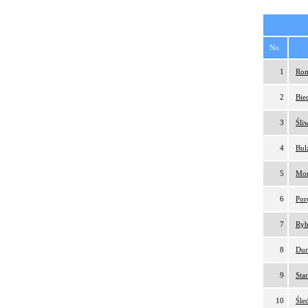
No.
1
Rom
2
Bie
3
Śli
4
Bul
5
Mor
6
Por
7
Ryb
8
Dur
9
Sta
10
Śle