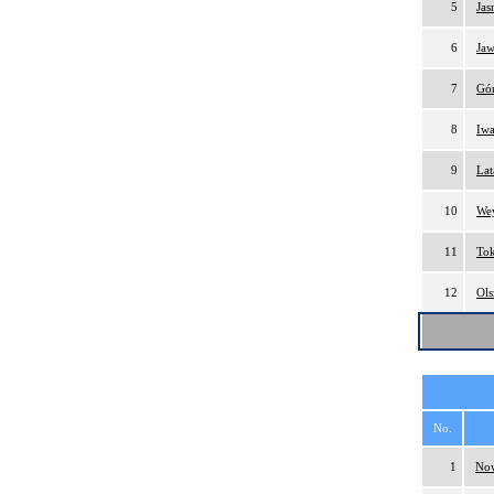
5
Jas
6
Jaw
7
Gór
8
Iwa
9
Lat
10
We
11
Tok
12
Ols
No.
1
Now