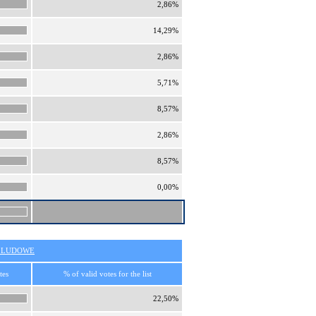
2,86%
14,29%
2,86%
5,71%
8,57%
2,86%
8,57%
0,00%
O LUDOWE
tes
% of valid votes for the list
22,50%