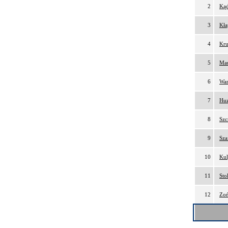
2
Kąd
3
Kła
4
Kru
5
Mau
6
Wan
7
Huz
8
Szc
9
Sza
10
Kul
11
Sto
12
Zoń