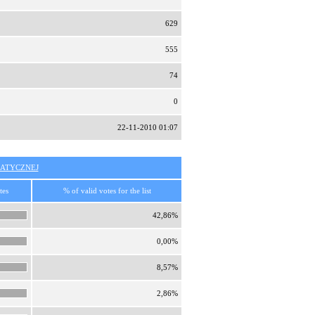
629
555
74
0
22-11-2010 01:07
ATYCZNEJ
tes
% of valid votes for the list
42,86%
0,00%
8,57%
2,86%