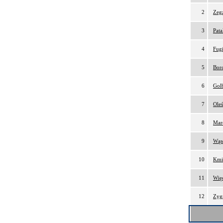
2
Zeg
3
Pata
4
Fugi
5
Bor
6
Gol
7
Oleś
8
Mar
9
Wąs
10
Kmi
11
Wię
12
Zyg