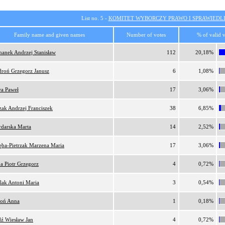
List no. 5 -
KOMITET WYBORCZY PRAWO I SPRAWIEDL
Family name and given names
Number of votes
% of valid 
anek Andrzej Stanisław
112
20,18%
droń Grzegorz Janusz
6
1,08%
wa Paweł
17
3,06%
zak Andrzej Franciszek
38
6,85%
darska Marta
14
2,52%
ęba-Pietrzak Marzena Maria
17
3,06%
a Piotr Grzegorz
4
0,72%
lak Antoni Maria
3
0,54%
roń Anna
1
0,18%
dź Wiesław Jan
4
0,72%