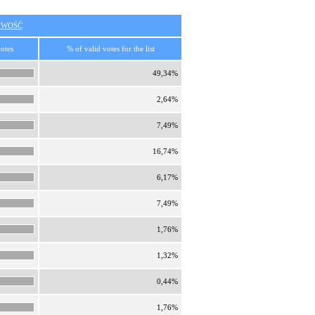
IWOŚĆ
votes
% of valid votes for the list
49,34%
2,64%
7,49%
16,74%
6,17%
7,49%
1,76%
1,32%
0,44%
1,76%