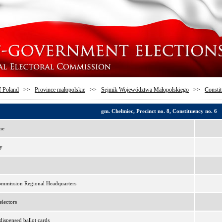
f Poland
>>
Province małopolskie
>>
Sejmik Województwa Małopolskiego
>>
Constit
gm. Chełmiec, Precinct no. 8, Constituency no. 6
me
y
ommission Regional Headquarters
lectors
ispensed ballot cards