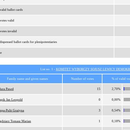
alid ballot cards
otes valid
otes invalid
ispensed ballot cards for plenipotentiaries
te
List no. 1 -
KOMITET WYBORCZY SOJUSZ LEWICY DEMOKR
Family name and given names
Number of votes
% of valid vo
ura Paweł
15
2,70%
pik Jan Leopold
0
0,00%
pa-Pulit Grażyna
3
0,54%
gdziarz Tomasz Marian
1
0,18%