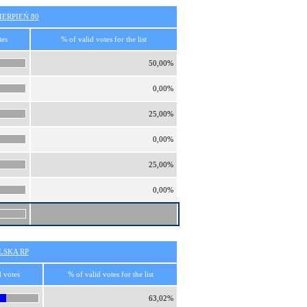
ERPIEŃ 80
tes
% of valid votes for the list
50,00%
0,00%
25,00%
0,00%
25,00%
0,00%
SKA RP
d votes
% of valid votes for the list
63,02%