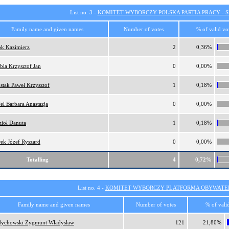
List no. 3 -
KOMITET WYBORCZY POLSKA PARTIA PRACY - SI
Family name and given names
Number of votes
% of valid vo
k Kazimierz
2
0,36%
bla Krzysztof Jan
0
0,00%
stak Paweł Krzysztof
1
0,18%
el Barbara Anastazja
0
0,00%
ioł Danuta
1
0,18%
ek Józef Ryszard
0
0,00%
Totalling
4
0,72%
List no. 4 -
KOMITET WYBORCZY PLATFORMA OBYWATEL
Family name and given names
Number of votes
% of vali
dychowski Zygmunt Władysław
121
21,80%