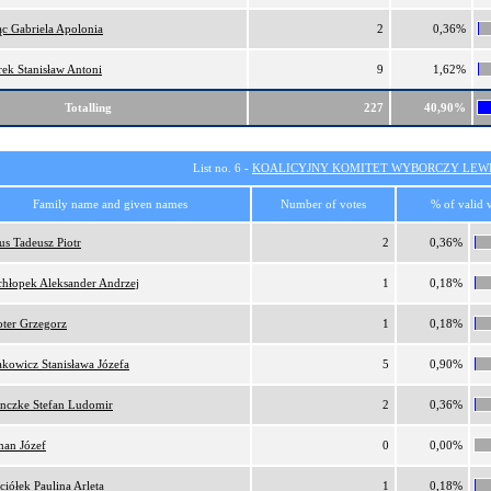
ąc Gabriela Apolonia
2
0,36%
rek Stanisław Antoni
9
1,62%
Totalling
227
40,90%
List no. 6 -
KOALICYJNY KOMITET WYBORCZY LEW
Family name and given names
Number of votes
% of valid 
us Tadeusz Piotr
2
0,36%
chłopek Aleksander Andrzej
1
0,18%
ter Grzegorz
1
0,18%
akowicz Stanisława Józefa
5
0,90%
nczke Stefan Ludomir
2
0,36%
an Józef
0
0,00%
ciółek Paulina Arleta
1
0,18%