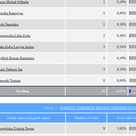
nosz Michał Wilhelm
1
0,18%
orska Katarzyna
5
0,90%
ski Stanisław
1
0,18%
nczewska Lidia Zofia
2
0,36%
ała-Zięba Lucyna Janina
3
0,54%
ydlich Roman Kazimierz
1
0,18%
arz Tadeusz Jan
3
0,54%
zewski Tomasz
0
0,00%
Totalling
35
6,31%
List no. 2 -
KOMITET WYBORCZY POLSKIE STRONNICTW
Family name and given names
Number of votes
% of valid vo
ogórska Urszula Teresa
9
1,62%