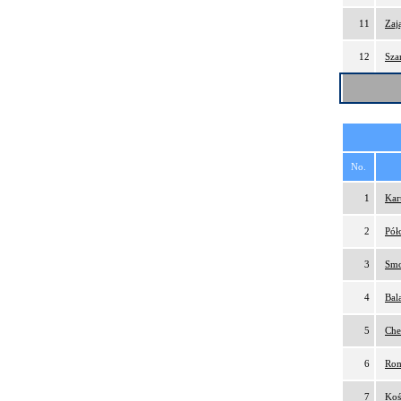
11
Zaj
12
Sza
No.
1
Kar
2
Pół
3
Smo
4
Bal
5
Che
6
Rom
7
Koś