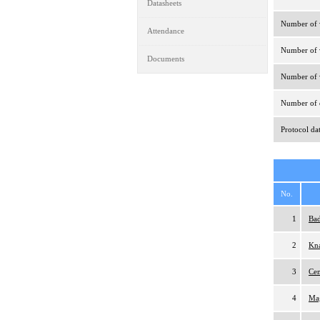
Datasheets
Number of v
Attendance
Number of v
Documents
Number of v
Number of d
Protocol da
No.
1
Bad
2
Kna
3
Cem
4
Ma