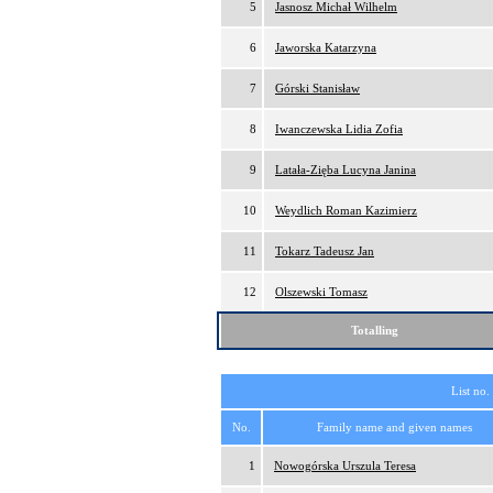
5
Jasnosz Michał Wilhelm
6
Jaworska Katarzyna
7
Górski Stanisław
8
Iwanczewska Lidia Zofia
9
Latała-Zięba Lucyna Janina
10
Weydlich Roman Kazimierz
11
Tokarz Tadeusz Jan
12
Olszewski Tomasz
Totalling
List no.
No.
Family name and given names
1
Nowogórska Urszula Teresa