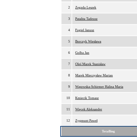
2
Zegzda Leszek
3
Patalita Tadeusz
4
Fugiel Janusz
5
Borczyk Wiesława
6
Golba Jan
7
Oleś Marek Stanisław
8
Marek Mieczysław Marian
9
Wąsowska-Schirmer Halina Maria
10
Kmiecik Tomasz
11
Więcek Aleksander
12
Zygmunt Paweł
Totalling