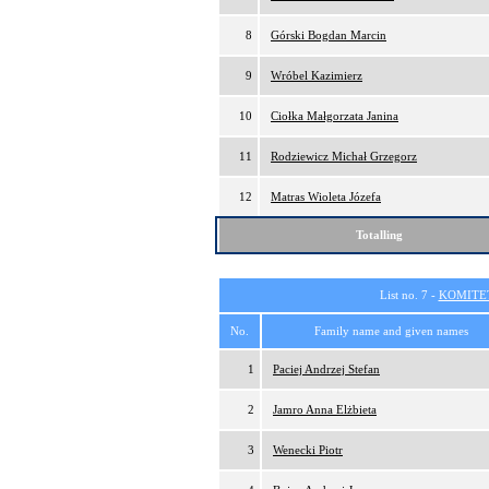
8
Górski Bogdan Marcin
9
Wróbel Kazimierz
10
Ciołka Małgorzata Janina
11
Rodziewicz Michał Grzegorz
12
Matras Wioleta Józefa
Totalling
List no. 7 -
KOMITE
No.
Family name and given names
1
Paciej Andrzej Stefan
2
Jamro Anna Elżbieta
3
Wenecki Piotr