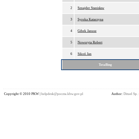
2
Sznajder Stanisław
3
Syroka Katarzyna
4
Gibek Janusz
5
Noworyta Robert
6
Sikoń Jan
Totalling
Copyright © 2010 PKW |
helpdesk@poczta.kbw.gov.pl
Author:
Dituel Sp. 