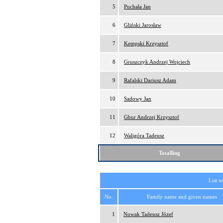
5
Puchała Jan
6
Gliński Jarosław
7
Kempski Krzysztof
8
Gruszczyk Andrzej Wojciech
9
Rafalski Dariusz Adam
10
Sadowy Jan
11
Gbur Andrzej Krzysztof
12
Waligóra Tadeusz
Totalling
List n
No.
Family name and given names
1
Nowak Tadeusz Józef