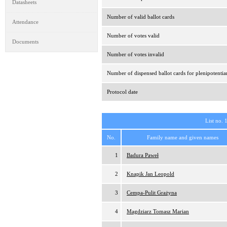
Datasheets
Number of valid ballot cards
Attendance
Number of votes valid
Documents
Number of votes invalid
Number of dispensed ballot cards for plenipotentia
Protocol date
List no. 
No.
Family name and given names
1
Badura Paweł
2
Knapik Jan Leopold
3
Cempa-Pulit Grażyna
4
Magdziarz Tomasz Marian