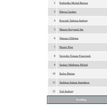
2
Kądziołka Michał Bartosz
3
Kłapsa Czesław
4
Kruczek Tadeusz Andrzej
5
Maurer Krzysztof Jan
6
Wansacz Elżbieta
7
Huzior Piotr
8
Szczotka Tomasz Franciszek
9
Szafarz Waldemar Michał
10
Kulpa Marian
11
Stokłosa Jolanta Stanisława
12
Zoń Andrzej
Totalling