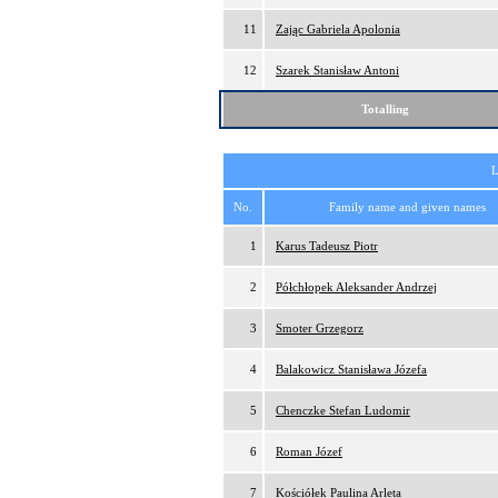
11
Zając Gabriela Apolonia
12
Szarek Stanisław Antoni
Totalling
L
No.
Family name and given names
1
Karus Tadeusz Piotr
2
Półchłopek Aleksander Andrzej
3
Smoter Grzegorz
4
Balakowicz Stanisława Józefa
5
Chenczke Stefan Ludomir
6
Roman Józef
7
Kościółek Paulina Arleta