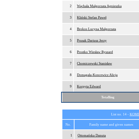
2
Wąchała Małgorzata Agnieszka
3
Kliński Stefan Paweł
4
Brokos Lucyna Małgorzata
5
Prusak Dariusz Jerzy
6
Prostko Wiesław Ryszard
7
Chomiczewski Stanisław
8
Domagała-Koncewicz Alicja
9
Korpyta Edward
Totalling
List no. 14 -
KOMI
No.
Family name and given names
1
Ottomańska Danuta