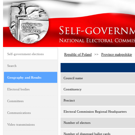
Self-government elections
Republic of Poland
>>
Province małopolskie
Search
Geography and Results
Council name
Electoral bodies
Constituency
Precinct
Committees
Electoral Commission Regional Headquarters
Communications
Number of electors
Video transmissions
Number of dispensed ballot cards