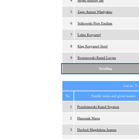
4
Bojan Andrzej Jan
5
Zając Antoni Władysław
6
Sułkowski Piotr Emilian
7
Lelito Krzysztof
8
Klag Krzysztof Józef
9
Krzeszowski Kamil Lucjan
Totalling
List no. 9 
No.
Family name and given names
1
Przedzimirski Kamil Szymon
2
Hanusiak Maria
3
Duchoń Magdalena Joanna