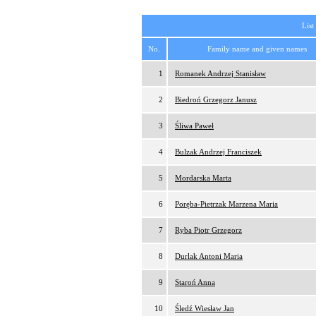
List
No.
Family name and given names
1
Romanek Andrzej Stanisław
2
Biedroń Grzegorz Janusz
3
Śliwa Paweł
4
Bulzak Andrzej Franciszek
5
Mordarska Marta
6
Poręba-Pietrzak Marzena Maria
7
Ryba Piotr Grzegorz
8
Durlak Antoni Maria
9
Staroń Anna
10
Śledź Wiesław Jan