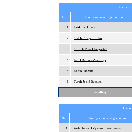
List no. 3
No.
Family name and given names
1
Krok Kazimierz
2
Szabla Krzysztof Jan
3
Szostak Paweł Krzysztof
4
Kafel Barbara Anastazja
5
Kozioł Danuta
6
Turek Józef Ryszard
Totalling
List n
No.
Family name and given names
1
Berdychowski Zygmunt Władysław