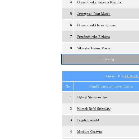
4
Orzechowska Patrycja Klaudia
5
Jastrzębski Piotr Marek
6
Orzechowski Jacek Roman
7
Przedzimirska Elżbieta
8
Sikorska Joanna Maria
Totalling
List no. 10 -
KOMITE
No.
Family name and given names
1
Dębski Stanisław Jan
2
Klimek Rafał Stanisław
3
Bogdan Witold
4
Michura Grażyna