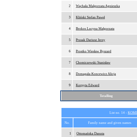
2
Wąchała Małgorzata Agnieszka
3
Kliński Stefan Paweł
4
Brokos Lucyna Małgorzata
5
Prusak Dariusz Jerzy
6
Prostko Wiesław Ryszard
7
Chomiczewski Stanisław
8
Domagała-Koncewicz Alicja
9
Korpyta Edward
Totalling
List no. 14 -
KOMI
No.
Family name and given names
1
Ottomańska Danuta