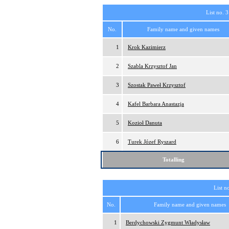
List no. 3
No.
Family name and given names
1
Krok Kazimierz
2
Szabla Krzysztof Jan
3
Szostak Paweł Krzysztof
4
Kafel Barbara Anastazja
5
Kozioł Danuta
6
Turek Józef Ryszard
Totalling
List n
No.
Family name and given names
1
Berdychowski Zygmunt Władysław