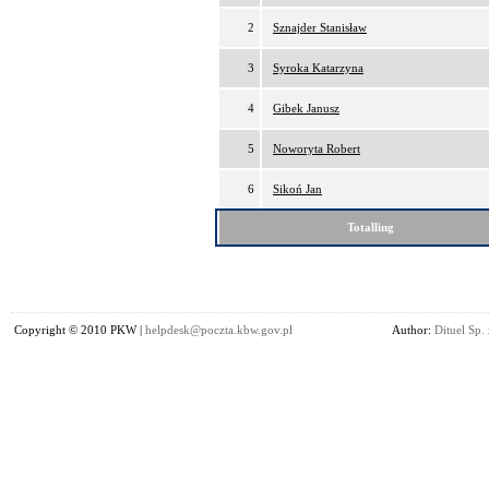
2
Sznajder Stanisław
3
Syroka Katarzyna
4
Gibek Janusz
5
Noworyta Robert
6
Sikoń Jan
Totalling
Copyright © 2010 PKW |
helpdesk@poczta.kbw.gov.pl
Author:
Dituel Sp. 