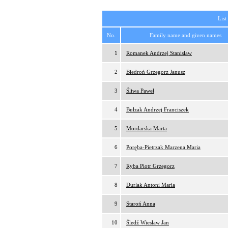
List
No.
Family name and given names
1
Romanek Andrzej Stanisław
2
Biedroń Grzegorz Janusz
3
Śliwa Paweł
4
Bulzak Andrzej Franciszek
5
Mordarska Marta
6
Poręba-Pietrzak Marzena Maria
7
Ryba Piotr Grzegorz
8
Durlak Antoni Maria
9
Staroń Anna
10
Śledź Wiesław Jan