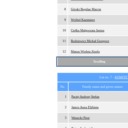
8
Górski Bogdan Marcin
9
Wróbel Kazimierz
10
Ciołka Małgorzata Janina
11
Rodziewicz Michał Grzegorz
12
Matras Wioleta Józefa
Totalling
List no. 7 -
KOMITE
No.
Family name and given names
1
Paciej Andrzej Stefan
2
Jamro Anna Elżbieta
3
Wenecki Piotr