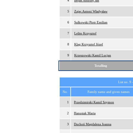
4
Bojan Andrzej Jan
5
Zając Antoni Władysław
6
Sułkowski Piotr Emilian
7
Lelito Krzysztof
8
Klag Krzysztof Józef
9
Krzeszowski Kamil Lucjan
Totalling
List no. 9 
No.
Family name and given names
1
Przedzimirski Kamil Szymon
2
Hanusiak Maria
3
Duchoń Magdalena Joanna