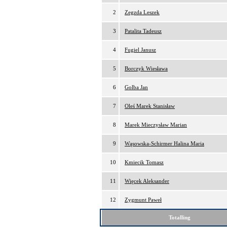
2
Zegzda Leszek
3
Patalita Tadeusz
4
Fugiel Janusz
5
Borczyk Wiesława
6
Golba Jan
7
Oleś Marek Stanisław
8
Marek Mieczysław Marian
9
Wąsowska-Schirmer Halina Maria
10
Kmiecik Tomasz
11
Więcek Aleksander
12
Zygmunt Paweł
Totalling