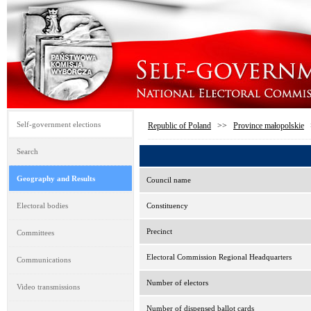
Self-government elections
Republic of Poland
>>
Province małopolskie
Search
Geography and Results
Council name
Electoral bodies
Constituency
Precinct
Committees
Electoral Commission Regional Headquarters
Communications
Number of electors
Video transmissions
Number of dispensed ballot cards