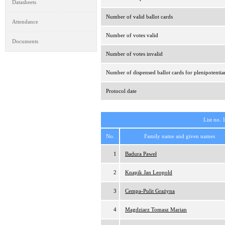
Datasheets
Number of valid ballot cards
Attendance
Number of votes valid
Documents
Number of votes invalid
Number of dispensed ballot cards for plenipotentia
Protocol date
List no. 
No.
Family name and given names
1
Badura Paweł
2
Knapik Jan Leopold
3
Cempa-Pulit Grażyna
4
Magdziarz Tomasz Marian