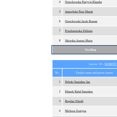
4
Orzechowska Patrycja Klaudia
5
Jastrzębski Piotr Marek
6
Orzechowski Jacek Roman
7
Przedzimirska Elżbieta
8
Sikorska Joanna Maria
Totalling
List no. 10 -
KOMITE
No.
Family name and given names
1
Dębski Stanisław Jan
2
Klimek Rafał Stanisław
3
Bogdan Witold
4
Michura Grażyna