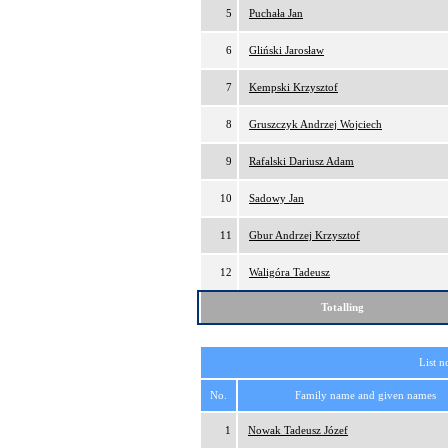
5
Puchała Jan
6
Gliński Jarosław
7
Kempski Krzysztof
8
Gruszczyk Andrzej Wojciech
9
Rafalski Dariusz Adam
10
Sadowy Jan
11
Gbur Andrzej Krzysztof
12
Waligóra Tadeusz
Totalling
List n
No.
Family name and given names
1
Nowak Tadeusz Józef