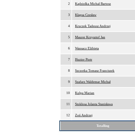
2
Kądziołka Michał Bartosz
3
Kłapsa Czesław
4
Kruczek Tadeusz Andrzej
5
Maurer Krzysztof Jan
6
Wansacz Elżbieta
7
Huzior Piotr
8
Szczotka Tomasz Franciszek
9
Szafarz Waldemar Michał
10
Kulpa Marian
11
Stokłosa Jolanta Stanisława
12
Zoń Andrzej
Totalling