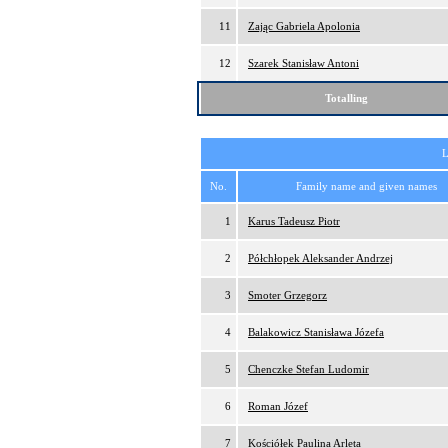
11
Zając Gabriela Apolonia
12
Szarek Stanisław Antoni
Totalling
L
No.
Family name and given names
1
Karus Tadeusz Piotr
2
Półchłopek Aleksander Andrzej
3
Smoter Grzegorz
4
Balakowicz Stanisława Józefa
5
Chenczke Stefan Ludomir
6
Roman Józef
7
Kościółek Paulina Arleta