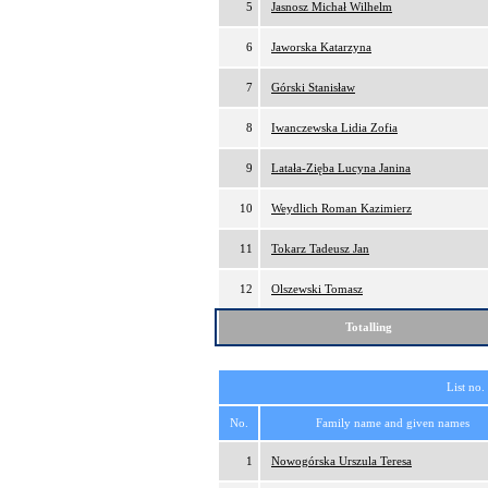
5
Jasnosz Michał Wilhelm
6
Jaworska Katarzyna
7
Górski Stanisław
8
Iwanczewska Lidia Zofia
9
Latała-Zięba Lucyna Janina
10
Weydlich Roman Kazimierz
11
Tokarz Tadeusz Jan
12
Olszewski Tomasz
Totalling
List no.
No.
Family name and given names
1
Nowogórska Urszula Teresa