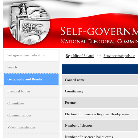
Self-government elections
Republic of Poland
>>
Province małopolskie
Search
Geography and Results
Council name
Electoral bodies
Constituency
Precinct
Committees
Electoral Commission Regional Headquarters
Communications
Number of electors
Video transmissions
Number of dispensed ballot cards