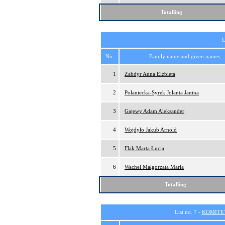
Totalling
L
No.
Family name and given names
1
Zabdyr Anna Elżbieta
2
Połaniecka-Syrek Jolanta Janina
3
Gajewy Adam Aleksander
4
Wojdyło Jakub Arnold
5
Flak Marta Łucja
6
Wachel Małgorzata Maria
Totalling
List no. 7 -
KOMITE