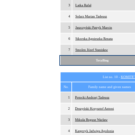
3
Łatka Rafał
4
Solarz Marian Tadeusz
5
Jaszczyński Patryk Marcin
6
Sikorska Agnieszka Renata
7
Smolen Józef Stanisław
Totalling
List no. 10 -
KOMITE
No.
Family name and given names
1
Potocki Andrzej Tadeusz
2
Deszyński Krzysztof Antoni
3
Mikuła Bogusz Wacław
4
Kasprzyk Jadwiga Apolonia