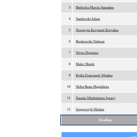
3
Bielówka Marcin Stanisław
4
Samborski Adam
5
Noworyta Krzysztof Krzysław
6
Bujakowski Tadeusz
7
Wojas Zbigniew
8
Malec Marek
9
Kędra Franciszek Wiesław
10
Skiba Beata Magdalena
11
Żmuda Włodzimierz Ignacy
12
Gregorczyk Wacław
Totalling
List