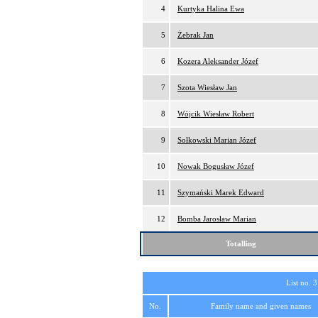
4
Kurtyka Halina Ewa
5
Żebrak Jan
6
Kozera Aleksander Józef
7
Szota Wiesław Jan
8
Wójcik Wiesław Robert
9
Sołkowski Marian Józef
10
Nowak Bogusław Józef
11
Szymański Marek Edward
12
Bomba Jarosław Marian
Totalling
List no. 3
No.
Family name and given names