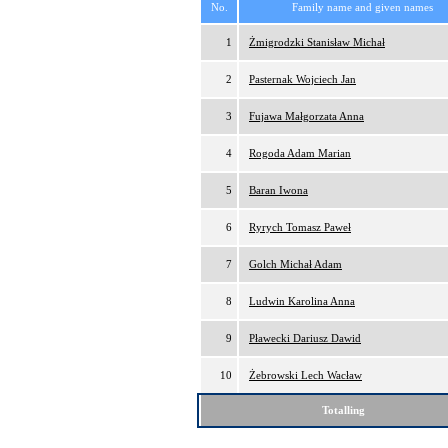
No.
Family name and given names
1
Żmigrodzki Stanisław Michał
2
Pasternak Wojciech Jan
3
Fujawa Małgorzata Anna
4
Rogoda Adam Marian
5
Baran Iwona
6
Ryrych Tomasz Paweł
7
Golch Michał Adam
8
Ludwin Karolina Anna
9
Pławecki Dariusz Dawid
10
Żebrowski Lech Wacław
Totalling