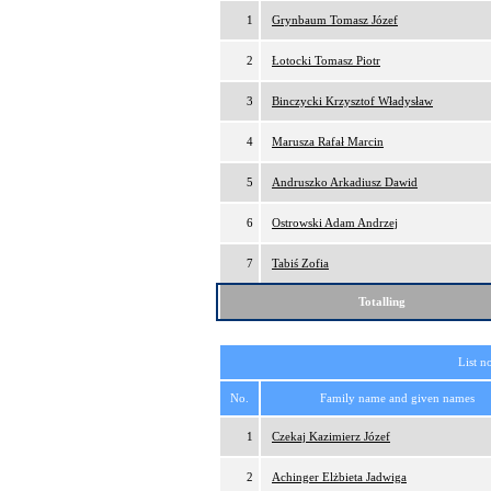
1
Grynbaum Tomasz Józef
2
Łotocki Tomasz Piotr
3
Binczycki Krzysztof Władysław
4
Marusza Rafał Marcin
5
Andruszko Arkadiusz Dawid
6
Ostrowski Adam Andrzej
7
Tabiś Zofia
Totalling
List n
No.
Family name and given names
1
Czekaj Kazimierz Józef
2
Achinger Elżbieta Jadwiga