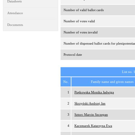
Datasheets
Number of valid ballot cards
Attendance
Number of votes valid
Documents
Number of votes invalid
Number of dispensed ballot cards for plenipotentia
Protocol date
List no. 
No.
Family name and given names
1
Piątkowska Monika Jadwiga
2
Skrzyński Andrzej Jan
3
Sztorc Marcin Szczepan
4
Kaczmarek Katarzyna Ewa