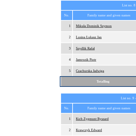
List no. 8
No.
Family name and given names
1
Mikuła Dominik Szymon
2
Lusina Łukasz Jan
3
Szydlik Rafał
4
Jamrozik Piotr
5
Czachurska Jadwiga
Totalling
List no. 9 
No.
Family name and given names
1
Kich Zygmunt Ryszard
2
Krawczyk Edward