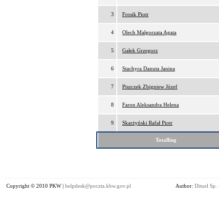
3
Frosik Piotr
4
Olech Małgorzata Agata
5
Gałek Grzegorz
6
Stachyra Danuta Janina
7
Piszczek Zbigniew Józef
8
Faron Aleksandra Helena
9
Skarżyński Rafał Piotr
Totalling
Copyright © 2010 PKW |
helpdesk@poczta.kbw.gov.pl
Author:
Dituel Sp. 