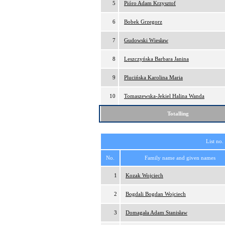
5
Pióro Adam Krzysztof
6
Bobek Grzegorz
7
Gudowski Wiesław
8
Leszczyńska Barbara Janina
9
Plucińska Karolina Maria
10
Tomaszewska-Jekiel Halina Wanda
Totalling
List no.
No.
Family name and given names
1
Kozak Wojciech
2
Bogdali Bogdan Wojciech
3
Domagała Adam Stanisław