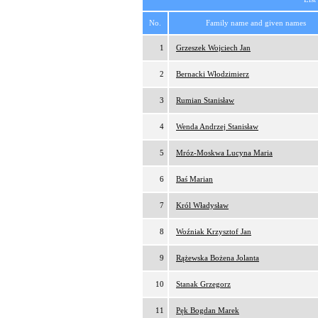
No.
Family name and given names
1
Grzeszek Wojciech Jan
2
Bernacki Włodzimierz
3
Rumian Stanisław
4
Wenda Andrzej Stanisław
5
Mróz-Moskwa Lucyna Maria
6
Baś Marian
7
Król Władysław
8
Woźniak Krzysztof Jan
9
Rążewska Bożena Jolanta
10
Stanak Grzegorz
11
Pęk Bogdan Marek