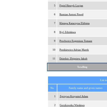
5
Figiel Henryk Lucjan
6
Rumian Antoni Paweł
7
Klempa Katarzyna Elżbieta
8
Kyć Zdzisława
9
Prochwicz Eugeniusz Tomasz
10
Ponikiewicz Adrian Marek
11
Dziedzic Zbigniew Jakub
Totalling
List n
No.
Family name and given names
1
Zgrzywa Krzysztof Adam
2
Gorzkowska Wiesława