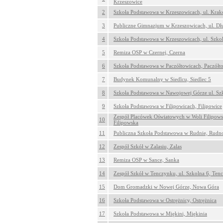
Krzeszowice
2
Szkoła Podstawowa w Krzeszowicach, ul. Krak
3
Publiczne Gimnazjum w Krzeszowicach, ul. Dł
4
Szkoła Podstawowa w Krzeszowicach, ul. Szkol
5
Remiza OSP w Czernej, Czerna
6
Szkoła Podstawowa w Paczółtowicach, Paczółt
7
Budynek Komunalny w Siedlcu, Siedlec 5
8
Szkoła Podstawowa w Nawojowej Górze ul. Sz
9
Szkoła Podstawowa w Filipowicach, Filipowice
Zespół Placówek Oświatowych w Woli Filipowsk
10
Filipowska
11
Publiczna Szkoła Podstawowa w Rudnie, Rudn
12
Zespół Szkół w Zalasiu, Zalas
13
Remiza OSP w Sance, Sanka
14
Zespół Szkół w Tenczynku, ul. Szkolna 6, Ten
15
Dom Gromadzki w Nowej Górze, Nowa Góra
16
Szkoła Podstawowa w Ostrężnicy, Ostrężnica
17
Szkoła Podstawowa w Miękini, Miękinia