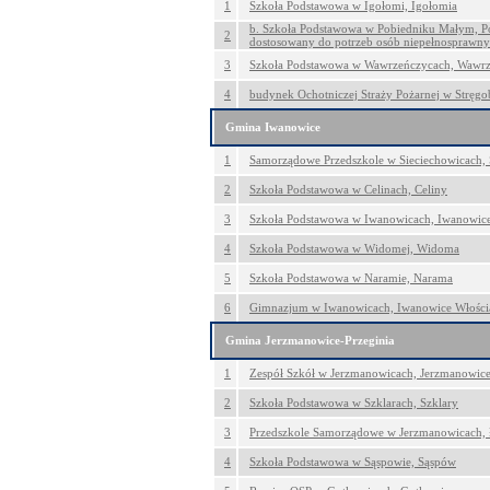
1
Szkoła Podstawowa w Igołomi, Igołomia
b. Szkoła Podstawowa w Pobiedniku Małym, Po
2
dostosowany do potrzeb osób niepełnosprawny
3
Szkoła Podstawowa w Wawrzeńczycach, Wawr
4
budynek Ochotniczej Straży Pożarnej w Stręgo
Gmina Iwanowice
1
Samorządowe Przedszkole w Sieciechowicach, 
2
Szkoła Podstawowa w Celinach, Celiny
3
Szkoła Podstawowa w Iwanowicach, Iwanowice
4
Szkoła Podstawowa w Widomej, Widoma
5
Szkoła Podstawowa w Naramie, Narama
6
Gimnazjum w Iwanowicach, Iwanowice Włości
Gmina Jerzmanowice-Przeginia
1
Zespół Szkół w Jerzmanowicach, Jerzmanowic
2
Szkoła Podstawowa w Szklarach, Szklary
3
Przedszkole Samorządowe w Jerzmanowicach,
4
Szkoła Podstawowa w Sąspowie, Sąspów