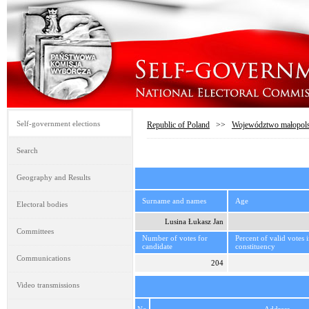
Self-government elections
Republic of Poland
>>
Województwo małopols
Search
Geography and Results
Surname and names
Age
Electoral bodies
Lusina Łukasz Jan
Committees
Number of votes for
Percent of valid votes 
candidate
constituency
Communications
204
Video transmissions