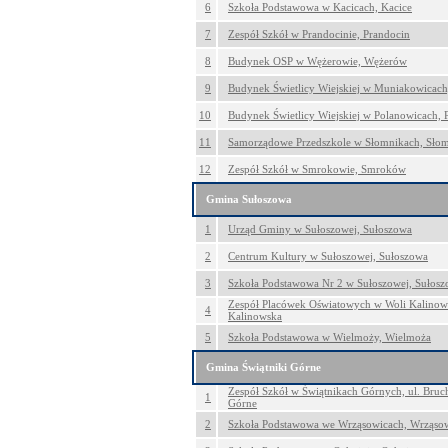
6
Szkoła Podstawowa w Kacicach, Kacice
7
Zespół Szkół w Prandocinie, Prandocin
8
Budynek OSP w Wężerowie, Wężerów
9
Budynek Świetlicy Wiejskiej w Muniakowicac
10
Budynek Świetlicy Wiejskiej w Polanowicach, 
11
Samorządowe Przedszkole w Słomnikach, Słom
12
Zespół Szkół w Smrokowie, Smroków
Gmina Sułoszowa
1
Urząd Gminy w Sułoszowej, Sułoszowa
2
Centrum Kultury w Sułoszowej, Sułoszowa
3
Szkoła Podstawowa Nr 2 w Sułoszowej, Sułos
Zespół Placówek Oświatowych w Woli Kalinowsk
4
Kalinowska
5
Szkoła Podstawowa w Wielmoży, Wielmoża
Gmina Świątniki Górne
Zespół Szkół w Świątnikach Górnych, ul. Bruch
1
Górne
2
Szkoła Podstawowa we Wrząsowicach, Wrząso