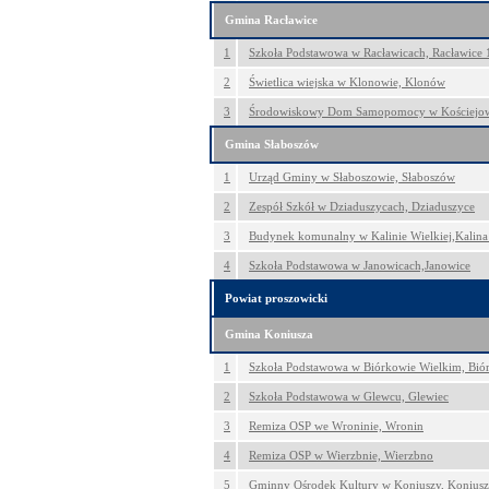
Gmina Racławice
1
Szkoła Podstawowa w Racławicach, Racławice 
2
Świetlica wiejska w Klonowie, Klonów
3
Środowiskowy Dom Samopomocy w Kościejowi
Gmina Słaboszów
1
Urząd Gminy w Słaboszowie, Słaboszów
2
Zespół Szkół w Dziaduszycach, Dziaduszyce
3
Budynek komunalny w Kalinie Wielkiej,Kalina
4
Szkoła Podstawowa w Janowicach,Janowice
Powiat proszowicki
Gmina Koniusza
1
Szkoła Podstawowa w Biórkowie Wielkim, Bió
2
Szkoła Podstawowa w Glewcu, Glewiec
3
Remiza OSP we Wroninie, Wronin
4
Remiza OSP w Wierzbnie, Wierzbno
5
Gminny Ośrodek Kultury w Koniuszy, Koniusz