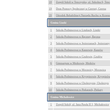
18
Zespół Szkół w Tenczynku, ul. Szkolna 6, Ten
19
Dom Pomocy Społecznej w Czernej, Czerna
20
Ośrodek Rehabilitacji Narządu Ruchu w Krzesz
Gmina Liszki
1
Szkoła Podstawowa w Liszkach, Liszki
2
Szkoła Podstawowa w Rącznej, Rączna
3
Szkoła Podstawowa w Jeziorzanach, Jeziorzany
4
Szkoła Podstawowa w Kaszowie, Kaszów
5
Szkoła Podstawowa w Czułowie, Czułów
6
Gimnazjum w Mnikowie, Mników
7
Szkoła Podstawowa w Morawicy, Morawica
8
Szkoła Podstawowa w Kryspinowie, Kryspinó
9
Szkoła Podstawowa w Cholerzynie, Cholerzyn
10
Szkoła Podstawowa w Piekarach, Piekary
Gmina Michałowice
1
Zespół Szkół, ul. Jana Pawła II 1, Michałowice