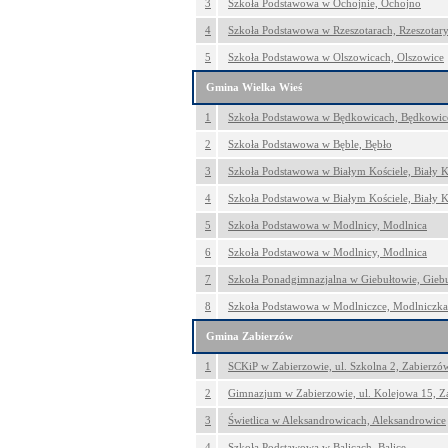
3
Szkoła Podstawowa w Ochojnie, Ochojno
4
Szkoła Podstawowa w Rzeszotarach, Rzeszotar
5
Szkoła Podstawowa w Olszowicach, Olszowice
Gmina Wielka Wieś
1
Szkoła Podstawowa w Będkowicach, Będkowic
2
Szkoła Podstawowa w Bęble, Bębło
3
Szkoła Podstawowa w Białym Kościele, Biały K
4
Szkoła Podstawowa w Białym Kościele, Biały K
5
Szkoła Podstawowa w Modlnicy, Modlnica
6
Szkoła Podstawowa w Modlnicy, Modlnica
7
Szkoła Ponadgimnazjalna w Giebułtowie, Gieb
8
Szkoła Podstawowa w Modlniczce, Modlniczka
Gmina Zabierzów
1
SCKiP w Zabierzowie, ul. Szkolna 2, Zabierzó
2
Gimnazjum w Zabierzowie, ul. Kolejowa 15, Z
3
Świetlica w Aleksandrowicach, Aleksandrowice
4
Szkoła Podstawowa w Balicach, Balice