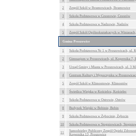
2
Zespół Szkół w Ibramowicach, Ibramowice
3
Szkoła Podstawowa w Czuszowie, Czuszów
4
Szkoła Podstawowa w Nadzowie, Nadzów
5
Zespół Szkół Ogólnokształcacych w Winiarach,
Gmina Proszowice
1
Szkoła Podstawowa Nr 1 w Proszowicach, ul. K
2
Gimnazjum w Proszowicach, ul. Kopernika 7, 
3
Urząd Gminy i Miasta w Proszowicach, ul. 3 M
4
Centrum Kultury i Wypoczynku w Proszowicac
5
Zespół Szkół w Klimontowie, Klimontów
6
Świetlica Wiejska w Kościelcu, Kościelec
7
Szkoła Podstawowa w Ostrowie, Ostrów
8
Budynek Wiejski w Bobinie, Bobin
9
Szkoła Podstawowa w Żębocinie, Żębocin
10
Szkoła Podstawowa w Stogniowicach, Stognio
Samodzielny Publiczny Zespół Opieki Zdrowot
11
Kopernika 13, Proszowice