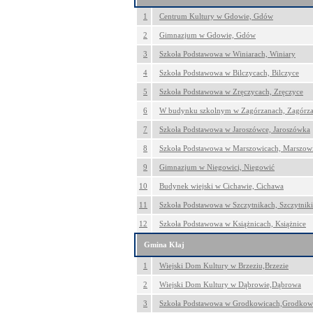
1
Centrum Kultury w Gdowie, Gdów
2
Gimnazjum w Gdowie, Gdów
3
Szkoła Podstawowa w Winiarach, Winiary
4
Szkoła Podstawowa w Bilczycach, Bilczyce
5
Szkoła Podstawowa w Zręczycach, Zręczyce
6
W budynku szkolnym w Zagórzanach, Zagórz
7
Szkoła Podstawowa w Jaroszówce, Jaroszówka
8
Szkoła Podstawowa w Marszowicach, Marszow
9
Gimnazjum w Niegowici, Niegowić
10
Budynek wiejski w Cichawie, Cichawa
11
Szkoła Podstawowa w Szczytnikach, Szczytniki
12
Szkoła Podstawowa w Książnicach, Książnice
Gmina Kłaj
1
Wiejski Dom Kultury w Brzeziu,Brzezie
2
Wiejski Dom Kultury w Dąbrowie,Dąbrowa
3
Szkoła Podstawowa w Grodkowicach,Grodkow