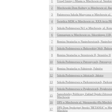
1
Urząd Gminy i Miasta w Miechowie ul. Sienki
2
Miechowski Dom Kultury w Miechowie ul. Ra
3
Państwowa Szkoła Muzyczna w Miechowie ul.
4
Świetlica MDK w Miechowie os. XXX-lecia PR
5
Szkoła Podstawowa Nr1 w Miechowie, ul. Kon
6
Gimnazjum w Miechowie os. Sikorskiego 15B
7
Remiza Strażacka w Nasiechowicach, Nasiecho
8
Szkoła Podstawowa w Bukowskiej Woli, Buko
9
Remiza Strażacka w Strzeżowie II, Strzeżów II
10
Szkoła Podstawowa w Pstroszycach, Pstroszyce
11
Remiza Strażacka w Falniowie, Falniów
12
Szkoła Podstawowa w Jaksicach, Jaksice
13
Szkoła Podstawowa w Parkoszowicach, Parkos
14
Szkoła Podstawowa w Pojałowicach, Pojałowic
Samodzielny Publiczny Zakład Opieki Zdrowot
15
Miechowie
16
DPS w Miechowie ul. Warszawska 49a Miechó
DPS Dom Spokojnej Strości "BETANIA" w Miec
17
Miechów