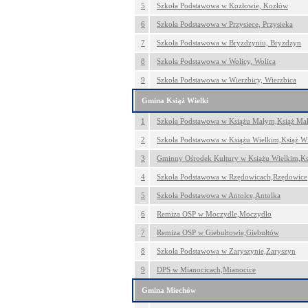
5
Szkoła Podstawowa w Kozłowie, Kozłów
6
Szkoła Podstawowa w Przysiece, Przysieka
7
Szkoła Podstawowa w Bryzdzyniu, Bryzdzyn
8
Szkoła Podstawowa w Wolicy, Wolica
9
Szkoła Podstawowa w Wierzbicy, Wierzbica
Gmina Książ Wielki
1
Szkoła Podstawowa w Książu Małym,Książ Ma
2
Szkoła Podstawowa w Książu Wielkim,Książ Wi
3
Gminny Ośrodek Kultury w Książu Wielkim,Ks
4
Szkoła Podstawowa w Rzędowicach,Rzędowice
5
Szkoła Podstawowa w Antolce,Antolka
6
Remiza OSP w Moczydle,Moczydło
7
Remiza OSP w Giebułtowie,Giebułtów
8
Szkoła Podstawowa w Zaryszynie,Zaryszyn
9
DPS w Mianocicach,Mianocice
Gmina Miechów