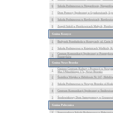
6
Szkoła Podstawowa w Niegardowie, Niegardó
7
Dom Pomocy Społecznej w Łyszkowicach, Łys
8
Szkoła Podstawowa w Rzędowicach, Rzędowic
9
Zespół Szkół w Piotrkowicach Małych, Piotrko
Gmina Koszyce
1
Budynek Przedszkola w Koszycach, ul. Curie S
2
Szkoła Podstawowa w Książnicach Wielkich, Ks
Centum Komunikacji Społecznej w Przemykowie
3
Przemyków
Gmina Nowe Brzesko
Gminne Centrum Kultury i Promocji w Nowym 
1
Mar.J.Piłsudskiego 17a, Nowe Brzesko
2
Świetlica Wiejska w Hebdowie Nr 147, Hebdó
3
Szkoła Podstawowa w Nowym Brzesku ul.Krak
4
Centrum Komunikacji Społecznej w Śmiłowica
5
Środowiskowy Dom Samopomocy w Gruszowie
Gmina Pałecznica
1
Samorządowa Szkoła Podstawowa w Pałecznicy 