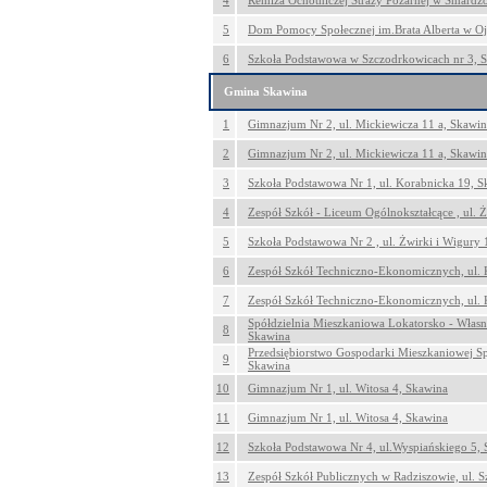
4
Remiza Ochotniczej Straży Pożarnej w Smardz
5
Dom Pomocy Społecznej im.Brata Alberta w O
6
Szkoła Podstawowa w Szczodrkowicach nr 3, 
Gmina Skawina
1
Gimnazjum Nr 2, ul. Mickiewicza 11 a, Skawin
2
Gimnazjum Nr 2, ul. Mickiewicza 11 a, Skawin
3
Szkoła Podstawowa Nr 1, ul. Korabnicka 19, S
4
Zespół Szkół - Liceum Ogólnokształcące , ul. 
5
Szkoła Podstawowa Nr 2 , ul. Żwirki i Wigury
6
Zespół Szkół Techniczno-Ekonomicznych, ul. 
7
Zespół Szkół Techniczno-Ekonomicznych, ul. 
Spółdzielnia Mieszkaniowa Lokatorsko - Własn
8
Skawina
Przedsiębiorstwo Gospodarki Mieszkaniowej Sp.
9
Skawina
10
Gimnazjum Nr 1, ul. Witosa 4, Skawina
11
Gimnazjum Nr 1, ul. Witosa 4, Skawina
12
Szkoła Podstawowa Nr 4, ul.Wyspiańskiego 5,
13
Zespół Szkół Publicznych w Radziszowie, ul. 