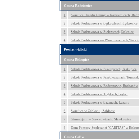
Gmina Radziemice
1
Świetlica Urzędu Gminy w Radziemicach, Radz
2
Szkoła Podstawowa w Łętkowicach,Łętkowice
3
Szkoła Podstawowa w Zielenicach,Zielenice
4
Szkoła Podstawowa we Wrocimowicach,Wroci
Powiat wielicki
Gmina Biskupice
1
Szkoła Podstawowa w Biskupicach, Biskupice
2
Szkoła Podstawowa w Przebieczanach,Tomasz
3
Szkoła Podstawowa w Bodzanowie, Bodzanów
4
Szkoła Podstawowa w Trąbkach,Trąbki
5
Szkoła Podstawowa w Łazanach, Łazany
6
Świetlica w Zabłociu, Zabłocie
7
Gimnazjum w Sławkowicach, Sławkowice
8
Dom Pomocy Społecznej "CARITAS" w Biskup
Gmina Gdów