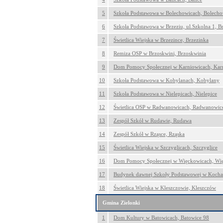
5
Szkoła Podstawowa w Bolechowicach, Bolecho
6
Szkoła Podstawowa w Brzeziu, ul.Szkolna 1, Br
7
Świetlica Wiejska w Brzezince, Brzezinka
8
Remiza OSP w Brzoskwini, Brzoskwinia
9
Dom Pomocy Społecznej w Karniowicach, Kar
10
Szkoła Podstawowa w Kobylanach, Kobylany
11
Szkoła Podstawowa w Nielepicach, Nielepice
12
Świetlica OSP w Radwanowicach, Radwanowic
13
Zespół Szkół w Rudawie, Rudawa
14
Zespół Szkół w Rząsce, Rząska
15
Świetlica Wiejska w Szczyglicach, Szczyglice
16
Dom Pomocy Społecznej w Więckowicach, Wi
17
Budynek dawnej Szkoły Podstawowej w Koch
18
Świetlica Wiejska w Kleszczowie, Kleszczów
Gmina Zielonki
1
Dom Kultury w Batowicach, Batowice 98