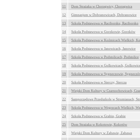
11
Dom Strażaka w Chorągwicy, Chorągwica
12
Gimnazjum w Dobranowicach, Dobranowice
13
Szkoła Podstawowa w Raciborsku, Raciborsko
14
Szkoła Podstawowa w Gorzkowie, Gorzków
15
Szkoła Podstawowa w Koźmicach Wielkich, Ko
16
Szkoła Podstawowa w Janowicach, Janowice
17
Szkoła Podstawowa w Podstolicach, Podstolice
18
Szkoła Podstawowa w Golkowicach, Golkowic
19
Szkoła Podstawowa w Sygneczowie, Sygneczó
20
Szkoła Podstawowa w Sierczy, Siercza
21
Wiejski Dom Kultury w Czarnochowicach, Cza
22
Samporządowe Przedszkole w Strumianach, St
23
Szkoła Podstawowa w Węgrzcach Wielkich, Wę
24
Szkoła Podstawowa w Grabiu, Grabie
25
Dom Strażaka w Kokotowie, Kokotów
26
Wiejski Dom Kultury w Zabawie, Zabawa