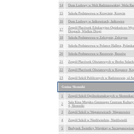
14
Dom Ludowy w Woli Radziszowskiej, Wola Ra
15
Szkoła Podstawowa w Krzęcinie, Krzęcin
16
Dom Ludowy w Jaśkowicach, Jaśkowice
Zespół Placówek Edukacyjno-Opiekuńczo-Wy
17
Drogach, Wielkie Drogi
18
Szkoła Podstawowa w Zelczynie, Zelczyna
19
Szkoła Podstawowa w Polance Hallera, Polanka
20
Szkoła Podstawowa w Rzozowie, Rzozów
21
Zespół Placówek Oświatowych w Borku Szlach
22
Zespół Placówek Oświatowych w Kopance, Ko
23
Zespół Szkół Publicznych w Radziszowie, ul.S
Gmina Słomniki
1
Zespół Szkół Ogólnokształcących w Słomnikac
Sala Kina Miejsko-Gminnego Centrum Kultury 
2
4, Słomniki
3
Zespół Szkół w Waganowicach, Waganowice
4
Zespół Szkół w Niedźwiedziu, Niedźwiedź
5
Budynek Świetlicy Wiejskiej w Szczepanowica