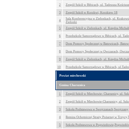
2
Zespół Szkół w Bibicach, ul. Tadeusza Kościus
3
Zespół Szkół w Korzkwi, Korzkiew 18
Sala Konferencyjna w Zielonkach, ul. Krakows
4
Zielonki
5
Zespół Szkół w Zielonkach, ul. Księdza Michali
6
Przedszkole Samorządowe w Bibicach, ul. Tade
7
Dom Pomocy Społecznej w Batowicach, Batow
8
Dom Pomocy Społecznej w Owczarach, Owcza
9
Zespół Szkół w Zielonkach, ul. Księdza Michali
10
Przedszkole Samorządowe w Bibicach, ul.Tadeu
Powiat miechowski
Gmina Charsznica
1
Zespół Szkół w Miechowie- Charsznicy, ul. Sz
2
Zespół Szkół w Miechowie-Charsznicy, ul. Sz
3
Szkoła Podstawowa w Swojczanach,Swojczany
4
Remiza Ochotniczej Straży Pożarnej w Tczycy,
5
Szkoła Podstawowa w Pogwizdowie,Pogwizdó