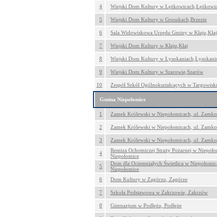
4
Wiejski Dom Kultury w Łężkowicach,Łężkowi
5
Wiejski Dom Kultury w Gruszkach,Brzezie
6
Sala Widowiskowa Urzędu Gminy w Kłaju,Kłaj
7
Wiejski Dom Kultury w Kłaju,Kłaj
8
Wiejski Dom Kultury w Łysokaniach,Łysokani
9
Wiejski Dom Kultury w Szarowie,Szarów
10
Zespół Szkół Ogólnokształcących w Targowisk
Gmina Niepołomice
1
Zamek Królewski w Niepołomicach, ul. Zamko
2
Zamek Królewski w Niepołomicach, ul. Zamko
3
Zamek Królewski w Niepołomicach, ul. Zamko
Remiza Ochotniczej Straży Pożarnej w Niepoło
4
Niepołomice
Dom dla Ociemniałych Świetlica w Niepołomic
5
Niepołomice
6
Dom Kultury w Zagórzu, Zagórze
7
Szkoła Podstawowa w Zakrzowie, Zakrzów
8
Gimnazjum w Podłężu, Podłęże