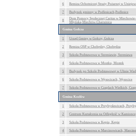
6
Remiza Ochotniczej Straży Pożarnej w Uniejow
7
Budynek gminny w Podlesicach,Podlesice
Dom Pomocy Społecznej Caritas w Miechowie-C
8
Młyńska,Miechów-Charsznica
Gmina Gołcza
1
Urząd Gminy w Gołczy, Gołcza
2
Remiza OSP w Chobędzy, Chobędza
3
Szkoła Podstawowa w Szreniawie, Szreniawa
4
Szkoła Podstawowa w Mostku, Mostek
5
Budynek po Szkole Podstawowej w Ulinie Wielk
6
Szkoła Podstawowa w Wysocicach, Wysocice
7
Szkoła Podstawowa w Czaplach Wielkich, Czap
Gmina Kozłów
1
Szkoła Podstawowa w Przybysławicach, Przyby
2
Centrum Kształcenia na Odległość w Kamionc
3
Szkoła Podstawowa w Kępiu, Kępie
4
Szkoła Podstawowa w Marcinowicach, Marcin