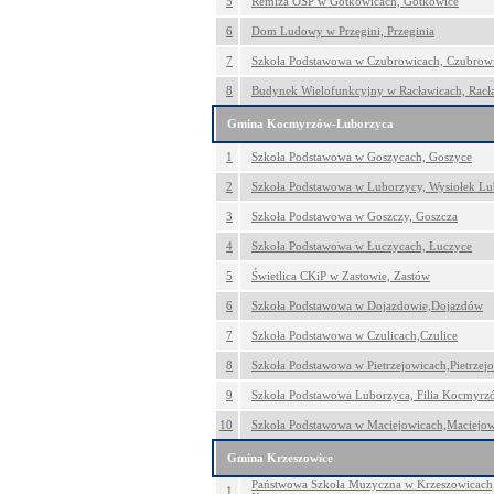
5
Remiza OSP w Gotkowicach, Gotkowice
6
Dom Ludowy w Przegini, Przeginia
7
Szkoła Podstawowa w Czubrowicach, Czubrow
8
Budynek Wielofunkcyjny w Racławicach, Racł
Gmina Kocmyrzów-Luborzyca
1
Szkoła Podstawowa w Goszycach, Goszyce
2
Szkoła Podstawowa w Luborzycy, Wysiołek Lu
3
Szkoła Podstawowa w Goszczy, Goszcza
4
Szkoła Podstawowa w Łuczycach, Łuczyce
5
Świetlica CKiP w Zastowie, Zastów
6
Szkoła Podstawowa w Dojazdowie,Dojazdów
7
Szkoła Podstawowa w Czulicach,Czulice
8
Szkoła Podstawowa w Pietrzejowicach,Pietrzej
9
Szkoła Podstawowa Luborzyca, Filia Kocmyr
10
Szkoła Podstawowa w Maciejowicach,Maciejow
Gmina Krzeszowice
Państwowa Szkoła Muzyczna w Krzeszowicach,
1