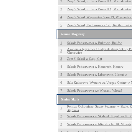
2
Zespól Szkół, ul. Jana Pawła II 1, Michałowice
3
Zespół Szkół, ul. Jana Pawła II 1, Michałowice
4
Zespół Szkół, Więcławice Stare 19, Więcławice 
5
Zespół Szkół, Raciborowice 126, Raciborowice
Gmina Mogilany
1
Szkoła Podstawowa w Bukowie, Buków
Akademia Językowa / budynek starej Szkoły P
2
Chorowice
3
Zespół Szkół w Gaju, Gaj
4
Szkoła Podstawowa w Konarach, Konary
5
Szkoła Podstawowa w Libertowie, Libertów
6
Sala Kulturowo-Wystawowa Urzędu Gminy w 
7
Szkoła Podstawowa we Włosani, Włosań
Gmina Skała
Remiza Ochotniczej Straży Pożarnej w Skale, K
1
34,Skała
2
Szkoła Podstawowa w Skale ul. Topolowa Nr 25
3
Szkoła Podstawowa w Minodze Nr 18, Minoga