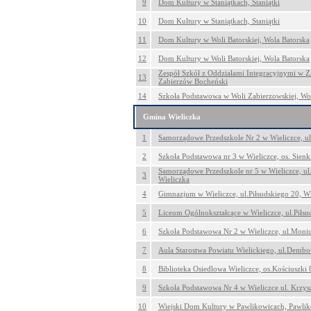
9
Dom Kultury w Staniątkach, Staniątki
10
Dom Kultury w Staniątkach, Staniątki
11
Dom Kultury w Woli Batorskiej, Wola Batorska
12
Dom Kultury w Woli Batorskiej, Wola Batorska
Zespół Szkół z Oddziałami Integracyjnymi w 
13
Zabierzów Bocheński
14
Szkoła Podstawowa w Woli Zabierzowskiej, Wo
Gmina Wieliczka
1
Samorządowe Przedszkole Nr 2 w Wieliczce, ul
2
Szkoła Podstawowa nr 3 w Wieliczce, os. Sienk
Samorządowe Przedszkole nr 5 w Wieliczce, ul
3
Wieliczka
4
Gimnazjum w Wieliczce, ul.Piłsudskiego 20, Wi
5
Liceum Ogólnokształcące w Wieliczce, ul.Piłsu
6
Szkoła Podstawowa Nr 2 w Wieliczce, ul.Moniu
7
Aula Starostwa Powiatu Wielickiego, ul.Dembo
8
Biblioteka Osiedlowa Wieliczce, os.Kościuszki 
9
Szkoła Podstawowa Nr 4 w Wieliczce ul. Krzys
10
Wiejski Dom Kultury w Pawlikowicach, Pawli