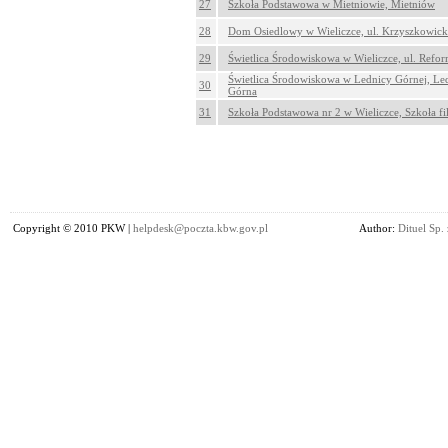
27
Szkoła Podstawowa w Mietniowie, Mietniów
28
Dom Osiedlowy w Wieliczce, ul. Krzyszkowick
29
Świetlica Środowiskowa w Wieliczce, ul. Refo
Świetlica Środowiskowa w Lednicy Górnej, Le
30
Górna
31
Szkoła Podstawowa nr 2 w Wieliczce, Szkoła fi
Copyright © 2010 PKW |
helpdesk@poczta.kbw.gov.pl
Author:
Dituel Sp. 