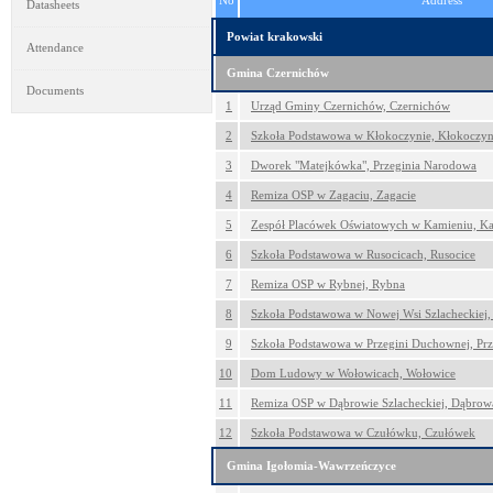
No
Address
Datasheets
Powiat krakowski
Attendance
Gmina Czernichów
Documents
1
Urząd Gminy Czernichów, Czernichów
2
Szkoła Podstawowa w Kłokoczynie, Kłokoczy
3
Dworek "Matejkówka", Przeginia Narodowa
4
Remiza OSP w Zagaciu, Zagacie
5
Zespół Placówek Oświatowych w Kamieniu, K
6
Szkoła Podstawowa w Rusocicach, Rusocice
7
Remiza OSP w Rybnej, Rybna
8
Szkoła Podstawowa w Nowej Wsi Szlacheckiej,
9
Szkoła Podstawowa w Przegini Duchownej, Pr
10
Dom Ludowy w Wołowicach, Wołowice
11
Remiza OSP w Dąbrowie Szlacheckiej, Dąbrow
12
Szkoła Podstawowa w Czułówku, Czułówek
Gmina Igołomia-Wawrzeńczyce