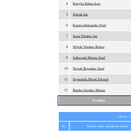
4
Kurtyka Halina Ewa
5
Żebrak Jan
6
Kozera Aleksander Józef
7
Szota Wiesław Jan
8
Wójcik Wiesław Robert
9
Sołkowski Marian Józef
10
Nowak Bogusław Józef
11
Szymański Marek Edward
12
Bomba Jarosław Marian
Totalling
List no. 3
No.
Family name and given names