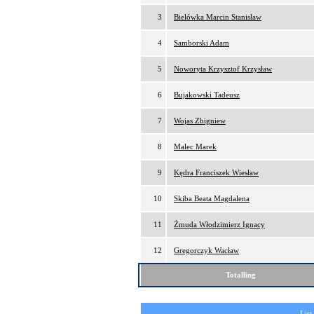
3
Bielówka Marcin Stanisław
4
Samborski Adam
5
Noworyta Krzysztof Krzysław
6
Bujakowski Tadeusz
7
Wojas Zbigniew
8
Malec Marek
9
Kędra Franciszek Wiesław
10
Skiba Beata Magdalena
11
Żmuda Włodzimierz Ignacy
12
Gregorczyk Wacław
Totalling
List