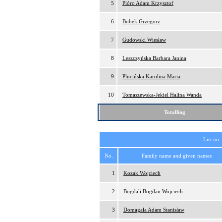
5
Pióro Adam Krzysztof
6
Bobek Grzegorz
7
Gudowski Wiesław
8
Leszczyńska Barbara Janina
9
Plucińska Karolina Maria
10
Tomaszewska-Jekiel Halina Wanda
Totalling
List no.
No.
Family name and given names
1
Kozak Wojciech
2
Bogdali Bogdan Wojciech
3
Domagała Adam Stanisław