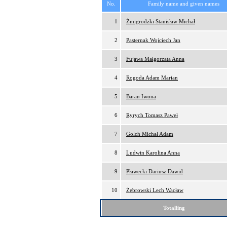
No.
Family name and given names
1
Żmigrodzki Stanisław Michał
2
Pasternak Wojciech Jan
3
Fujawa Małgorzata Anna
4
Rogoda Adam Marian
5
Baran Iwona
6
Ryrych Tomasz Paweł
7
Golch Michał Adam
8
Ludwin Karolina Anna
9
Pławecki Dariusz Dawid
10
Żebrowski Lech Wacław
Totalling