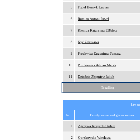
5
Figiel Henryk Lucjan
6
Rumian Antoni Paweł
7
Klempa Katarzyna Elżbieta
8
Kyć Zdzisława
9
Prochwicz Eugeniusz Tomasz
10
Ponikiewicz Adrian Marek
11
Dziedzic Zbigniew Jakub
Totalling
List n
No.
Family name and given names
1
Zgrzywa Krzysztof Adam
2
Gorzkowska Wiesława