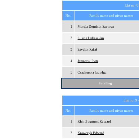
List no. 8
No.
Family name and given names
1
Mikuła Dominik Szymon
2
Lusina Łukasz Jan
3
Szydlik Rafał
4
Jamrozik Piotr
5
Czachurska Jadwiga
Totalling
List no. 9 
No.
Family name and given names
1
Kich Zygmunt Ryszard
2
Krawczyk Edward