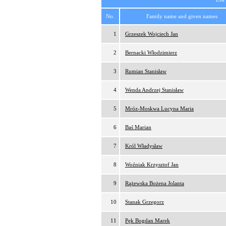
No.
Family name and given names
1
Grzeszek Wojciech Jan
2
Bernacki Włodzimierz
3
Rumian Stanisław
4
Wenda Andrzej Stanisław
5
Mróz-Moskwa Lucyna Maria
6
Baś Marian
7
Król Władysław
8
Woźniak Krzysztof Jan
9
Rążewska Bożena Jolanta
10
Stanak Grzegorz
11
Pęk Bogdan Marek