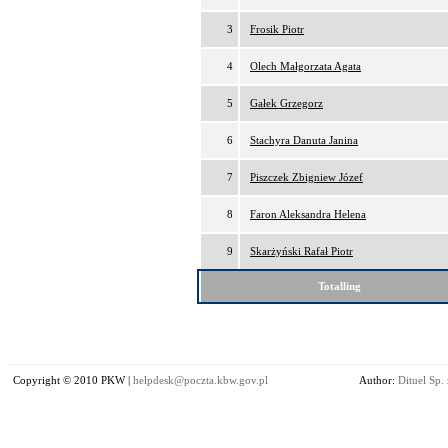
3
Frosik Piotr
4
Olech Małgorzata Agata
5
Gałek Grzegorz
6
Stachyra Danuta Janina
7
Piszczek Zbigniew Józef
8
Faron Aleksandra Helena
9
Skarżyński Rafał Piotr
Totalling
Copyright © 2010 PKW |
helpdesk@poczta.kbw.gov.pl
Author:
Dituel Sp. 