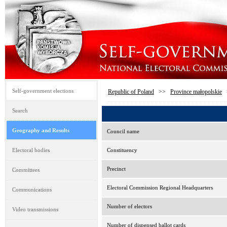
Self-government elections
Republic of Poland
>>
Province małopolskie
Search
Geography and Results
Council name
Electoral bodies
Constituency
Precinct
Committees
Electoral Commission Regional Headquarters
Communications
Number of electors
Video transmissions
Number of dispensed ballot cards