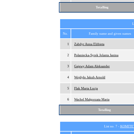
Totalling
L
No.
Family name and given names
1
Zabdyr Anna Elżbieta
2
Połaniecka-Syrek Jolanta Janina
3
Gajewy Adam Aleksander
4
Wojdyło Jakub Arnold
5
Flak Marta Łucja
6
Wachel Małgorzata Maria
Totalling
List no. 7 -
KOMITE