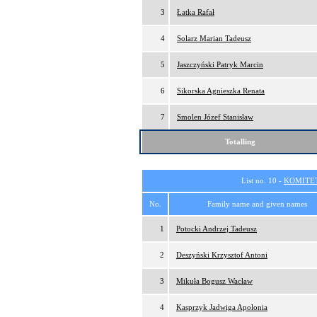
3
Łatka Rafał
4
Solarz Marian Tadeusz
5
Jaszczyński Patryk Marcin
6
Sikorska Agnieszka Renata
7
Smolen Józef Stanisław
Totalling
List no. 10 -
KOMITE
No.
Family name and given names
1
Potocki Andrzej Tadeusz
2
Deszyński Krzysztof Antoni
3
Mikuła Bogusz Wacław
4
Kasprzyk Jadwiga Apolonia