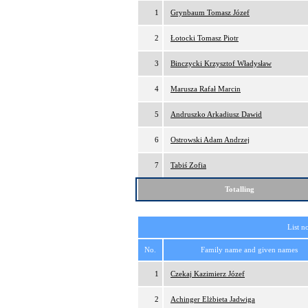
1
Grynbaum Tomasz Józef
2
Łotocki Tomasz Piotr
3
Binczycki Krzysztof Władysław
4
Marusza Rafał Marcin
5
Andruszko Arkadiusz Dawid
6
Ostrowski Adam Andrzej
7
Tabiś Zofia
Totalling
List n
No.
Family name and given names
1
Czekaj Kazimierz Józef
2
Achinger Elżbieta Jadwiga