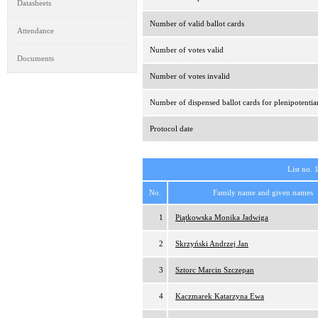
Datasheets
Number of valid ballot cards
Attendance
Number of votes valid
Documents
Number of votes invalid
Number of dispensed ballot cards for plenipotentia
Protocol date
List no. 
No.
Family name and given names
1
Piątkowska Monika Jadwiga
2
Skrzyński Andrzej Jan
3
Sztorc Marcin Szczepan
4
Kaczmarek Katarzyna Ewa