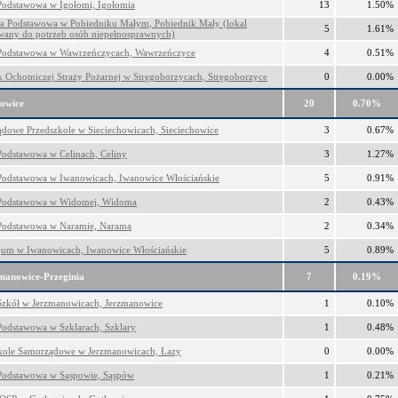
Podstawowa w Igołomi, Igołomia
13
1.50%
ła Podstawowa w Pobiedniku Małym, Pobiednik Mały (lokal
5
1.61%
wany do potrzeb osób niepełnosprawnych)
Podstawowa w Wawrzeńczycach, Wawrzeńczyce
4
0.51%
 Ochotniczej Straży Pożarnej w Stręgoborzycach, Stręgoborzyce
0
0.00%
owice
20
0.70%
dowe Przedszkole w Sieciechowicach, Sieciechowice
3
0.67%
Podstawowa w Celinach, Celiny
3
1.27%
Podstawowa w Iwanowicach, Iwanowice Włościańskie
5
0.91%
 Podstawowa w Widomej, Widoma
2
0.43%
Podstawowa w Naramie, Narama
2
0.34%
um w Iwanowicach, Iwanowice Włościańskie
5
0.89%
manowice-Przeginia
7
0.19%
Szkół w Jerzmanowicach, Jerzmanowice
1
0.10%
Podstawowa w Szklarach, Szklary
1
0.48%
kole Samorządowe w Jerzmanowicach, Łazy
0
0.00%
Podstawowa w Sąspowie, Sąspów
1
0.21%