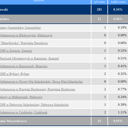
Address
of votes
valid votes
owski
285
0.34%
nichów
12
0.36%
miny Czernichów, Czernichów
1
0.19%
Podstawowa w Kłokoczynie, Kłokoczyn
0
0.00%
"Matejkówka", Przeginia Narodowa
0
0.00%
OSP w Zagaciu, Zagacie
1
0.52%
Placówek Oświatowych w Kamieniu, Kamień
1
0.51%
Podstawowa w Rusocicach, Rusocice
1
0.41%
OSP w Rybnej, Rybna
2
0.32%
Podstawowa w Nowej Wsi Szlacheckiej, Nowa Wieś Szlachecka
0
0.00%
Podstawowa w Przegini Duchownej, Przeginia Duchowna
2
0.77%
dowy w Wołowicach, Wołowice
1
0.24%
OSP w Dąbrowie Szlacheckiej, Dąbrowa Szlachecka
1
0.39%
Podstawowa w Czułówku, Czułówek
2
1.11%
omia-Wawrzeńczyce
22
0.93%