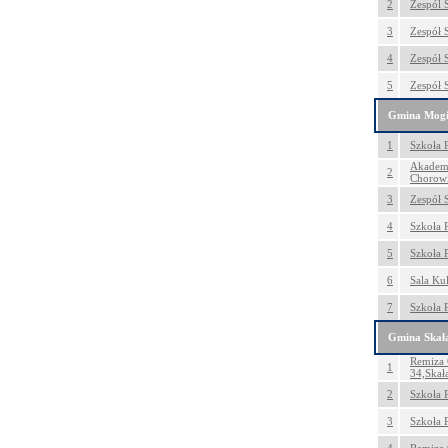
2
Zespól S
3
Zespół S
4
Zespół 
5
Zespół 
Gmina Mogi
1
Szkoła
Akademi
2
Chorow
3
Zespół 
4
Szkoła 
5
Szkoła 
6
Sala Ku
7
Szkoła 
Gmina Skał
Remiza 
1
34,Skał
2
Szkoła 
3
Szkoła 