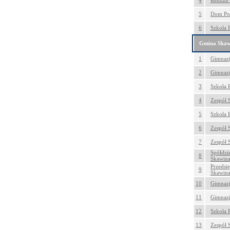
4
Remiza 
5
Dom Pom
6
Szkoła 
Gmina Skaw
1
Gimnazj
2
Gimnazj
3
Szkoła 
4
Zespół 
5
Szkoła 
6
Zespół 
7
Zespół 
Spółdzi
8
Skawin
Przedsi
9
Skawin
10
Gimnazj
11
Gimnazj
12
Szkoła 
13
Zespół 