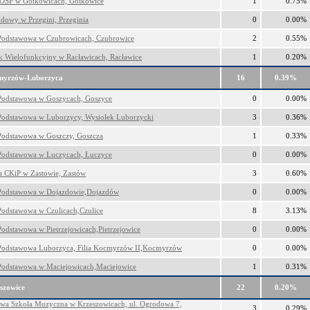
OSP w Gotkowicach, Gotkowice
1
0.75%
owy w Przegini, Przeginia
0
0.00%
Podstawowa w Czubrowicach, Czubrowice
2
0.55%
 Wielofunkcyjny w Racławicach, Racławice
1
0.20%
myrzów-Luborzyca
16
0.39%
Podstawowa w Goszycach, Goszyce
0
0.00%
Podstawowa w Luborzycy, Wysiołek Luborzycki
3
0.36%
Podstawowa w Goszczy, Goszcza
1
0.33%
Podstawowa w Łuczycach, Łuczyce
0
0.00%
ca CKiP w Zastowie, Zastów
3
0.60%
Podstawowa w Dojazdowie,Dojazdów
0
0.00%
Podstawowa w Czulicach,Czulice
8
3.13%
Podstawowa w Pietrzejowicach,Pietrzejowice
0
0.00%
Podstawowa Luborzyca, Filia Kocmyrzów II,Kocmyrzów
0
0.00%
Podstawowa w Maciejowicach,Maciejowice
1
0.31%
szowice
22
0.20%
wa Szkoła Muzyczna w Krzeszowicach, ul. Ogrodowa 7,
3
0.29%