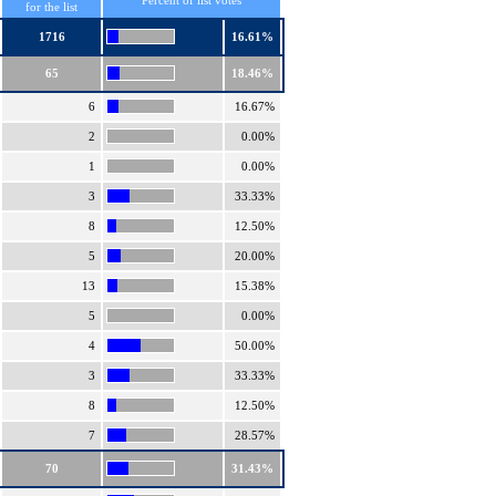
Percent of list votes
for the list
1716
16.61%
65
18.46%
6
16.67%
2
0.00%
1
0.00%
3
33.33%
8
12.50%
5
20.00%
13
15.38%
5
0.00%
4
50.00%
3
33.33%
8
12.50%
7
28.57%
70
31.43%