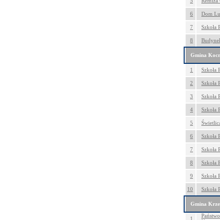
5
Remiza 
6
Dom Lud
7
Szkoła 
8
Budynek
Gmina Koc
1
Szkoła 
2
Szkoła 
3
Szkoła 
4
Szkoła 
5
Świetli
6
Szkoła 
7
Szkoła 
8
Szkoła 
9
Szkoła 
10
Szkoła 
Gmina Krze
Państwo
1