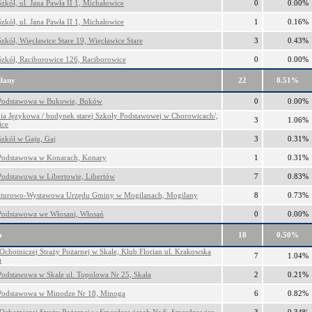
zkół, ul. Jana Pawła II 1, Michałowice
0
0.00%
zkół, ul. Jana Pawła II 1, Michałowice
1
0.16%
Szkół, Więcławice Stare 19, Więcławice Stare
3
0.43%
Szkół, Raciborowice 126, Raciborowice
0
0.00%
lany
22
0.51%
 Podstawowa w Bukowie, Buków
0
0.00%
a Językowa / budynek starej Szkoły Podstawowej w Chorowicach/,
3
1.06%
ice
Szkół w Gaju, Gaj
3
0.31%
Podstawowa w Konarach, Konary
1
0.31%
Podstawowa w Libertowie, Libertów
7
0.83%
lturowo-Wystawowa Urzędu Gminy w Mogilanach, Mogilany
8
0.73%
Podstawowa we Włosani, Włosań
0
0.00%
a
18
0.50%
Ochotniczej Straży Pożarnej w Skale, Klub Florian ul. Krakowska
7
1.04%
a
Podstawowa w Skale ul. Topolowa Nr 25, Skała
2
0.21%
Podstawowa w Minodze Nr 18, Minoga
6
0.82%