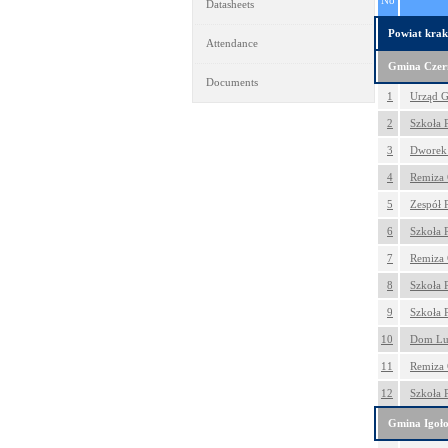
No
Datasheets
Powiat krak
Attendance
Gmina Czer
Documents
1
Urząd G
2
Szkoła 
3
Dworek 
4
Remiza 
5
Zespół 
6
Szkoła 
7
Remiza 
8
Szkoła 
9
Szkoła 
10
Dom Lu
11
Remiza 
12
Szkoła 
Gmina Igoł