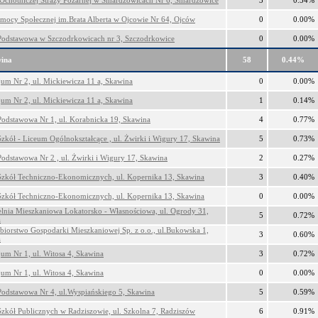
Ochotniczej Straży Pożarnej w Smardzowicach Nr 6, Smardzowice
3
0.34%
ocy Społecznej im.Brata Alberta w Ojcowie Nr 64, Ojców
0
0.00%
Podstawowa w Szczodrkowicach nr 3, Szczodrkowice
0
0.00%
ina
58
0.44%
um Nr 2, ul. Mickiewicza 11 a, Skawina
0
0.00%
um Nr 2, ul. Mickiewicza 11 a, Skawina
1
0.14%
Podstawowa Nr 1, ul. Korabnicka 19, Skawina
4
0.77%
Szkół - Liceum Ogólnokształcące , ul. Żwirki i Wigury 17, Skawina
5
0.73%
Podstawowa Nr 2 , ul. Żwirki i Wigury 17, Skawina
2
0.27%
Szkół Techniczno-Ekonomicznych, ul. Kopernika 13, Skawina
3
0.40%
Szkół Techniczno-Ekonomicznych, ul. Kopernika 13, Skawina
0
0.00%
elnia Mieszkaniowa Lokatorsko - Własnościowa, ul. Ogrody 31,
5
0.72%
a
ębiorstwo Gospodarki Mieszkaniowej Sp. z o.o., ul.Bukowska 1,
3
0.60%
a
um Nr 1, ul. Witosa 4, Skawina
3
0.72%
um Nr 1, ul. Witosa 4, Skawina
0
0.00%
Podstawowa Nr 4, ul.Wyspiańskiego 5, Skawina
5
0.59%
Szkół Publicznych w Radziszowie, ul. Szkolna 7, Radziszów
6
0.91%