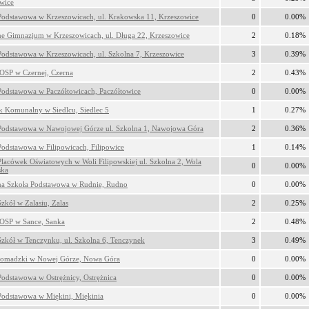
wice
Podstawowa w Krzeszowicach, ul. Krakowska 11, Krzeszowice
0
0.00%
ne Gimnazjum w Krzeszowicach, ul. Długa 22, Krzeszowice
2
0.18%
Podstawowa w Krzeszowicach, ul. Szkolna 7, Krzeszowice
3
0.39%
OSP w Czernej, Czerna
2
0.43%
Podstawowa w Paczółtowicach, Paczółtowice
0
0.00%
 Komunalny w Siedlcu, Siedlec 5
1
0.27%
Podstawowa w Nawojowej Górze ul. Szkolna 1, Nawojowa Góra
2
0.36%
Podstawowa w Filipowicach, Filipowice
1
0.14%
Placówek Oświatowych w Woli Filipowskiej ul. Szkolna 2, Wola
0
0.00%
ska
na Szkoła Podstawowa w Rudnie, Rudno
0
0.00%
zkół w Zalasiu, Zalas
2
0.25%
OSP w Sance, Sanka
2
0.48%
Szkół w Tenczynku, ul. Szkolna 6, Tenczynek
3
0.49%
omadzki w Nowej Górze, Nowa Góra
0
0.00%
Podstawowa w Ostrężnicy, Ostrężnica
0
0.00%
Podstawowa w Miękini, Miękinia
0
0.00%