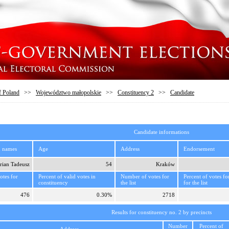
f Poland
>>
Województwo małopolskie
>>
Constituency 2
>>
Candidate
Candidate informations
d names
Age
Address
Endorsement
rian Tadeusz
54
Kraków
tes for
Percent of valid votes in
Number of votes for
Percent of votes fo
constituency
the list
for the list
476
0.30%
2718
Results for constituency no. 2 by precincts
Number
Percent of