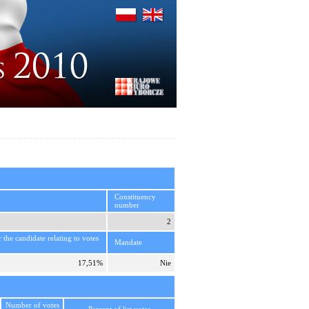
Constituency
number
2
r the candidate relating to votes
Mandate
17,51%
Nie
Number of votes