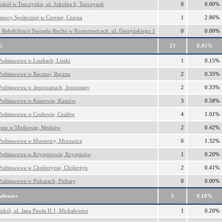
Szkół w Tenczynku, ul. Szkolna 6, Tenczynek
0
0.00%
ocy Społecznej w Czernej, Czerna
1
2.86%
 Rehabilitacji Narządu Ruchu w Krzeszowicach. ul. Daszyńskiego 1
0
0.00%
i
23
0.45%
Podstawowa w Liszkach, Liszki
1
0.15%
Podstawowa w Rącznej, Rączna
2
0.35%
Podstawowa w Jeziorzanach, Jeziorzany
2
0.33%
Podstawowa w Kaszowie, Kaszów
3
0.58%
Podstawowa w Czułowie, Czułów
4
1.01%
jum w Mnikowie, Mników
2
0.42%
Podstawowa w Morawicy, Morawica
6
1.32%
Podstawowa w Kryspinowie, Kryspinów
1
0.20%
Podstawowa w Cholerzynie, Cholerzyn
2
0.41%
Podstawowa w Piekarach, Piekary
0
0.00%
ałowice
5
0.18%
zkół, ul. Jana Pawła II 1, Michałowice
1
0.20%