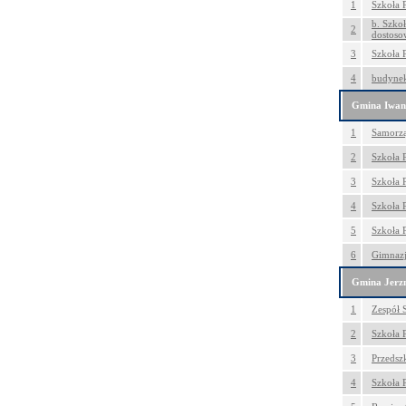
1
Szkoła 
b. Szko
2
dostoso
3
Szkoła 
4
budynek
Gmina Iwan
1
Samorzą
2
Szkoła 
3
Szkoła 
4
Szkoła
5
Szkoła 
6
Gimnazj
Gmina Jerz
1
Zespół 
2
Szkoła 
3
Przedsz
4
Szkoła 