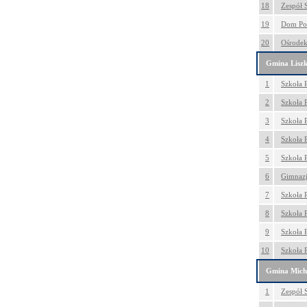
18
Zespół 
19
Dom Pom
20
Ośrodek
Gmina Liszk
1
Szkoła 
2
Szkoła 
3
Szkoła 
4
Szkoła 
5
Szkoła 
6
Gimnaz
7
Szkoła 
8
Szkoła 
9
Szkoła 
10
Szkoła 
Gmina Mich
1
Zespół S