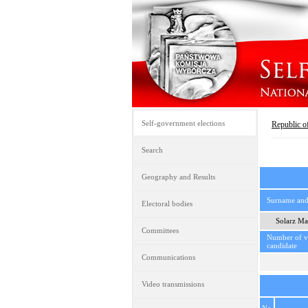
Self-government elections
Republic o
Search
Geography and Results
Surname an
Electoral bodies
Solarz Ma
Committees
Number of vo
candidate
Communications
Video transmissions