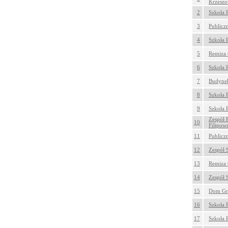
Krzeszo
2
Szkoła 
3
Publicz
4
Szkoła 
5
Remiza 
6
Szkoła 
7
Budynek
8
Szkoła 
9
Szkoła 
Zespół 
10
Filipow
11
Publicz
12
Zespół S
13
Remiza 
14
Zespół 
15
Dom Gr
16
Szkoła 
17
Szkoła 