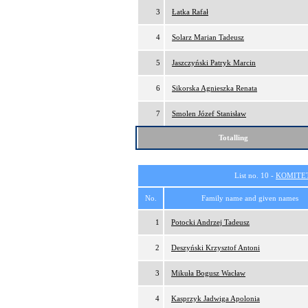
3
Łatka Rafał
4
Solarz Marian Tadeusz
5
Jaszczyński Patryk Marcin
6
Sikorska Agnieszka Renata
7
Smolen Józef Stanisław
Totalling
List no. 10 -
KOMITE
No.
Family name and given names
1
Potocki Andrzej Tadeusz
2
Deszyński Krzysztof Antoni
3
Mikuła Bogusz Wacław
4
Kasprzyk Jadwiga Apolonia