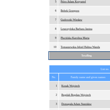
5
Pióro Adam Krzysztof
6
Bobek Grzegorz
7
Gudowski Wiesław
8
Leszczyńska Barbara Janina
9
Plucińska Karolina Maria
10
Tomaszewska-Jekiel Halina Wanda
Totalling
List no.
No.
Family name and given names
1
Kozak Wojciech
2
Bogdali Bogdan Wojciech
3
Domagała Adam Stanisław