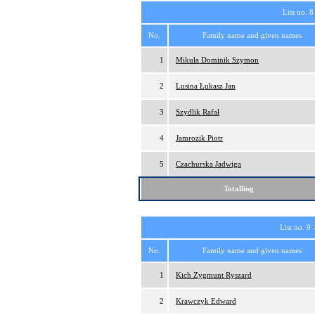
List no. 8
No.
Family name and given names
1
Mikuła Dominik Szymon
2
Lusina Łukasz Jan
3
Szydlik Rafał
4
Jamrozik Piotr
5
Czachurska Jadwiga
Totalling
List no. 9 
No.
Family name and given names
1
Kich Zygmunt Ryszard
2
Krawczyk Edward