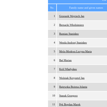
No.
Family name and given names
1
Grzeszek Wojciech Jan
2
Bernacki Włodzimierz
3
Rumian Stanisław
4
Wenda Andrzej Stanisław
5
Mróz-Moskwa Lucyna Maria
6
Baś Marian
7
Król Władysław
8
Woźniak Krzysztof Jan
9
Rążewska Bożena Jolanta
10
Stanak Grzegorz
11
Pęk Bogdan Marek