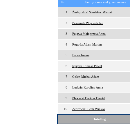
No.
Family name and given names
1
Żmigrodzki Stanisław Michał
2
Pasternak Wojciech Jan
3
Fujawa Małgorzata Anna
4
Rogoda Adam Marian
5
Baran Iwona
6
Ryrych Tomasz Paweł
7
Golch Michał Adam
8
Ludwin Karolina Anna
9
Pławecki Dariusz Dawid
10
Żebrowski Lech Wacław
Totalling