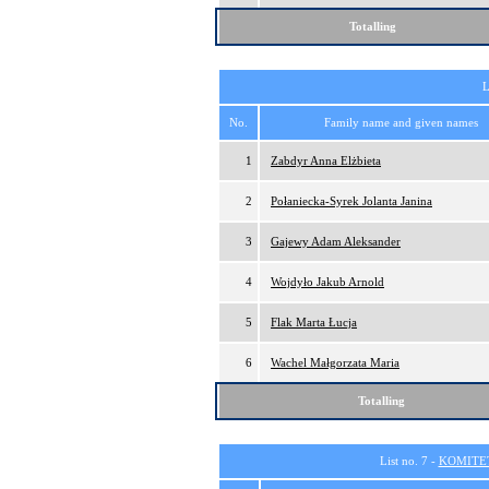
Totalling
L
No.
Family name and given names
1
Zabdyr Anna Elżbieta
2
Połaniecka-Syrek Jolanta Janina
3
Gajewy Adam Aleksander
4
Wojdyło Jakub Arnold
5
Flak Marta Łucja
6
Wachel Małgorzata Maria
Totalling
List no. 7 -
KOMITE