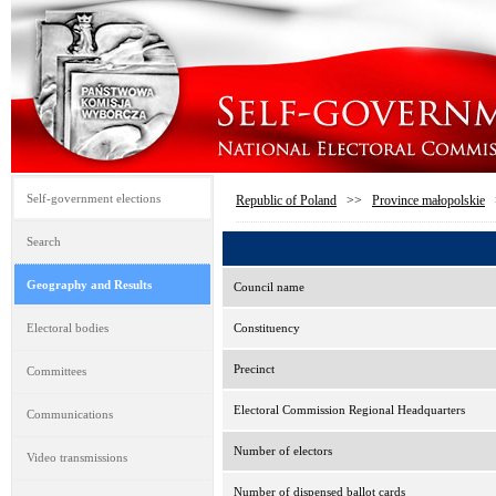
Self-government elections
Republic of Poland
>>
Province małopolskie
Search
Geography and Results
Council name
Electoral bodies
Constituency
Precinct
Committees
Electoral Commission Regional Headquarters
Communications
Number of electors
Video transmissions
Number of dispensed ballot cards