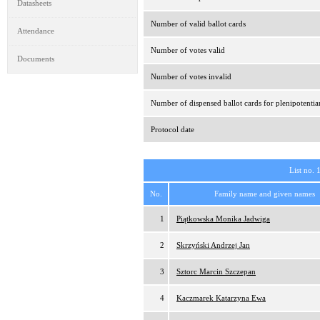
Datasheets
Number of valid ballot cards
Attendance
Number of votes valid
Documents
Number of votes invalid
Number of dispensed ballot cards for plenipotentia
Protocol date
List no. 
No.
Family name and given names
1
Piątkowska Monika Jadwiga
2
Skrzyński Andrzej Jan
3
Sztorc Marcin Szczepan
4
Kaczmarek Katarzyna Ewa