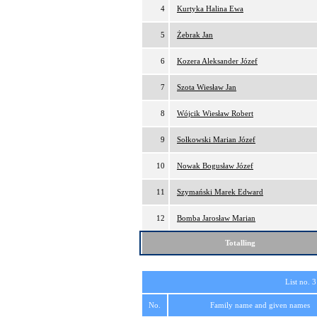
4
Kurtyka Halina Ewa
5
Żebrak Jan
6
Kozera Aleksander Józef
7
Szota Wiesław Jan
8
Wójcik Wiesław Robert
9
Sołkowski Marian Józef
10
Nowak Bogusław Józef
11
Szymański Marek Edward
12
Bomba Jarosław Marian
Totalling
List no. 3
No.
Family name and given names