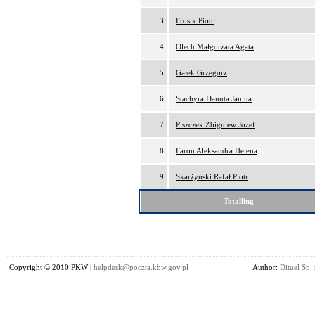
3
Frosik Piotr
4
Olech Małgorzata Agata
5
Gałek Grzegorz
6
Stachyra Danuta Janina
7
Piszczek Zbigniew Józef
8
Faron Aleksandra Helena
9
Skarżyński Rafał Piotr
Totalling
Copyright © 2010 PKW |
helpdesk@poczta.kbw.gov.pl
Author:
Dituel Sp. 