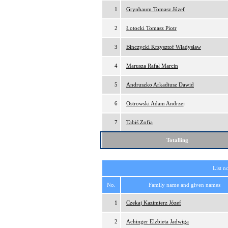
1
Grynbaum Tomasz Józef
2
Łotocki Tomasz Piotr
3
Binczycki Krzysztof Władysław
4
Marusza Rafał Marcin
5
Andruszko Arkadiusz Dawid
6
Ostrowski Adam Andrzej
7
Tabiś Zofia
Totalling
List n
No.
Family name and given names
1
Czekaj Kazimierz Józef
2
Achinger Elżbieta Jadwiga