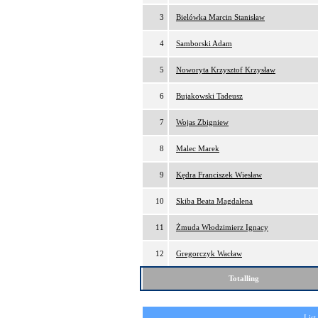
3
Bielówka Marcin Stanisław
4
Samborski Adam
5
Noworyta Krzysztof Krzysław
6
Bujakowski Tadeusz
7
Wojas Zbigniew
8
Malec Marek
9
Kędra Franciszek Wiesław
10
Skiba Beata Magdalena
11
Żmuda Włodzimierz Ignacy
12
Gregorczyk Wacław
Totalling
List