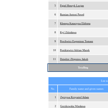
5
Figiel Henryk Lucjan
6
Rumian Antoni Paweł
7
Klempa Katarzyna Elżbieta
8
Kyć Zdzisława
9
Prochwicz Eugeniusz Tomasz
10
Ponikiewicz Adrian Marek
11
Dziedzic Zbigniew Jakub
Totalling
List n
No.
Family name and given names
1
Zgrzywa Krzysztof Adam
2
Gorzkowska Wiesława