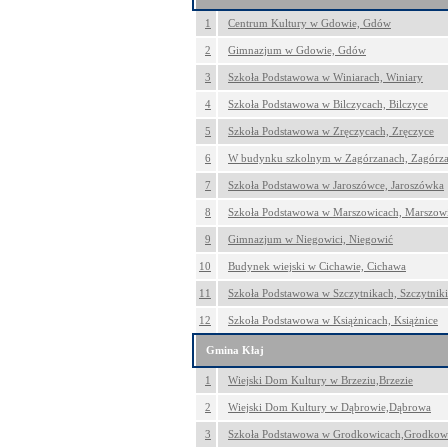
1
Centrum Kultury w Gdowie, Gdów
2
Gimnazjum w Gdowie, Gdów
3
Szkoła Podstawowa w Winiarach, Winiary
4
Szkoła Podstawowa w Bilczycach, Bilczyce
5
Szkoła Podstawowa w Zręczycach, Zręczyce
6
W budynku szkolnym w Zagórzanach, Zagórz
7
Szkoła Podstawowa w Jaroszówce, Jaroszówka
8
Szkoła Podstawowa w Marszowicach, Marszow
9
Gimnazjum w Niegowici, Niegowić
10
Budynek wiejski w Cichawie, Cichawa
11
Szkoła Podstawowa w Szczytnikach, Szczytniki
12
Szkoła Podstawowa w Książnicach, Książnice
Gmina Kłaj
1
Wiejski Dom Kultury w Brzeziu,Brzezie
2
Wiejski Dom Kultury w Dąbrowie,Dąbrowa
3
Szkoła Podstawowa w Grodkowicach,Grodkow