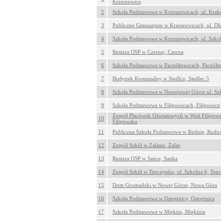
Krzeszowice
2
Szkoła Podstawowa w Krzeszowicach, ul. Krak
3
Publiczne Gimnazjum w Krzeszowicach, ul. Dł
4
Szkoła Podstawowa w Krzeszowicach, ul. Szkol
5
Remiza OSP w Czernej, Czerna
6
Szkoła Podstawowa w Paczółtowicach, Paczółt
7
Budynek Komunalny w Siedlcu, Siedlec 5
8
Szkoła Podstawowa w Nawojowej Górze ul. Sz
9
Szkoła Podstawowa w Filipowicach, Filipowice
Zespół Placówek Oświatowych w Woli Filipowsk
10
Filipowska
11
Publiczna Szkoła Podstawowa w Rudnie, Rudn
12
Zespół Szkół w Zalasiu, Zalas
13
Remiza OSP w Sance, Sanka
14
Zespół Szkół w Tenczynku, ul. Szkolna 6, Ten
15
Dom Gromadzki w Nowej Górze, Nowa Góra
16
Szkoła Podstawowa w Ostrężnicy, Ostrężnica
17
Szkoła Podstawowa w Miękini, Miękinia