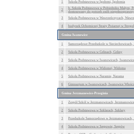
1
Szkoła Podstawowa w Igołomi, Igołomia
b. Szkoła Podstawowa w Pobiedniku Małym, Po
2
dostosowany do potrzeb osób niepełnosprawny
3
Szkoła Podstawowa w Wawrzeńczycach, Wawr
4
budynek Ochotniczej Straży Pożarnej w Stręgo
Gmina Iwanowice
1
Samorządowe Przedszkole w Sieciechowicach, 
2
Szkoła Podstawowa w Celinach, Celiny
3
Szkoła Podstawowa w Iwanowicach, Iwanowice
4
Szkoła Podstawowa w Widomej, Widoma
5
Szkoła Podstawowa w Naramie, Narama
6
Gimnazjum w Iwanowicach, Iwanowice Włości
Gmina Jerzmanowice-Przeginia
1
Zespół Szkół w Jerzmanowicach, Jerzmanowic
2
Szkoła Podstawowa w Szklarach, Szklary
3
Przedszkole Samorządowe w Jerzmanowicach,
4
Szkoła Podstawowa w Sąspowie, Sąspów