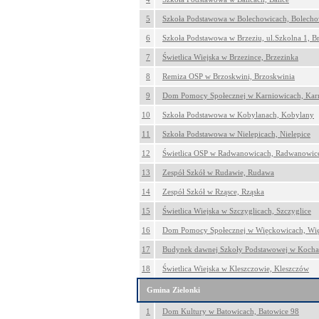
5
Szkoła Podstawowa w Bolechowicach, Bolecho
6
Szkoła Podstawowa w Brzeziu, ul.Szkolna 1, Br
7
Świetlica Wiejska w Brzezince, Brzezinka
8
Remiza OSP w Brzoskwini, Brzoskwinia
9
Dom Pomocy Społecznej w Karniowicach, Kar
10
Szkoła Podstawowa w Kobylanach, Kobylany
11
Szkoła Podstawowa w Nielepicach, Nielepice
12
Świetlica OSP w Radwanowicach, Radwanowic
13
Zespół Szkół w Rudawie, Rudawa
14
Zespół Szkół w Rząsce, Rząska
15
Świetlica Wiejska w Szczyglicach, Szczyglice
16
Dom Pomocy Społecznej w Więckowicach, Wi
17
Budynek dawnej Szkoły Podstawowej w Koch
18
Świetlica Wiejska w Kleszczowie, Kleszczów
Gmina Zielonki
1
Dom Kultury w Batowicach, Batowice 98