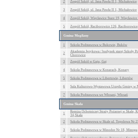
2
Zespól Szkół, ul. Jana Pawła II 1, Michałowice
3
Zespół Szkół, ul. Jana Pawła II 1, Michałowice
4
Zespół Szkół, Więcławice Stare 19, Więcławice 
5
Zespół Szkół, Raciborowice 126, Raciborowice
Gmina Mogilany
1
Szkoła Podstawowa w Bukowie, Buków
Akademia Językowa / budynek starej Szkoły P
2
Chorowice
3
Zespół Szkół w Gaju, Gaj
4
Szkoła Podstawowa w Konarach, Konary
5
Szkoła Podstawowa w Libertowie, Libertów
6
Sala Kulturowo-Wystawowa Urzędu Gminy w 
7
Szkoła Podstawowa we Włosani, Włosań
Gmina Skała
Remiza Ochotniczej Straży Pożarnej w Skale, K
1
34,Skała
2
Szkoła Podstawowa w Skale ul. Topolowa Nr 25
3
Szkoła Podstawowa w Minodze Nr 18, Minoga