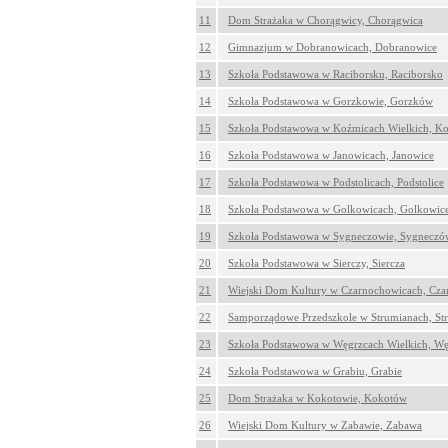
11
Dom Strażaka w Chorągwicy, Chorągwica
12
Gimnazjum w Dobranowicach, Dobranowice
13
Szkoła Podstawowa w Raciborsku, Raciborsko
14
Szkoła Podstawowa w Gorzkowie, Gorzków
15
Szkoła Podstawowa w Koźmicach Wielkich, Ko
16
Szkoła Podstawowa w Janowicach, Janowice
17
Szkoła Podstawowa w Podstolicach, Podstolice
18
Szkoła Podstawowa w Golkowicach, Golkowic
19
Szkoła Podstawowa w Sygneczowie, Sygneczó
20
Szkoła Podstawowa w Sierczy, Siercza
21
Wiejski Dom Kultury w Czarnochowicach, Cza
22
Samporządowe Przedszkole w Strumianach, St
23
Szkoła Podstawowa w Węgrzcach Wielkich, Wę
24
Szkoła Podstawowa w Grabiu, Grabie
25
Dom Strażaka w Kokotowie, Kokotów
26
Wiejski Dom Kultury w Zabawie, Zabawa