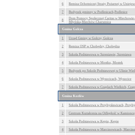
6
Remiza Ochotniczej Straży Pożarnej w Uniejow
7
Budynek gminny w Podlesicach,Podlesice
Dom Pomocy Społecznej Caritas w Miechowie-C
8
Młyńska,Miechów-Charsznica
Gmina Gołcza
1
Urząd Gminy w Gołczy, Gołcza
2
Remiza OSP w Chobędzy, Chobędza
3
Szkoła Podstawowa w Szreniawie, Szreniawa
4
Szkoła Podstawowa w Mostku, Mostek
5
Budynek po Szkole Podstawowej w Ulinie Wielk
6
Szkoła Podstawowa w Wysocicach, Wysocice
7
Szkoła Podstawowa w Czaplach Wielkich, Czap
Gmina Kozłów
1
Szkoła Podstawowa w Przybysławicach, Przyby
2
Centrum Kształcenia na Odległość w Kamionc
3
Szkoła Podstawowa w Kępiu, Kępie
4
Szkoła Podstawowa w Marcinowicach, Marcin