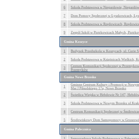
6
Szkoła Podstawowa w Niegardowie, Niegardó
7
Dom Pomocy Społecznej w Łyszkowicach, Łys
8
Szkoła Podstawowa w Rzędowicach, Rzędowic
9
Zespół Szkół w Piotrkowicach Małych, Piotrko
Gmina Koszyce
1
Budynek Przedszkola w Koszycach, ul. Curie S
2
Szkoła Podstawowa w Książnicach Wielkich, Ks
Centum Komunikacji Społecznej w Przemykowie
3
Przemyków
Gmina Nowe Brzesko
Gminne Centrum Kultury i Promocji w Nowym 
1
Mar.J.Piłsudskiego 17a, Nowe Brzesko
2
Świetlica Wiejska w Hebdowie Nr 147, Hebdó
3
Szkoła Podstawowa w Nowym Brzesku ul.Krak
4
Centrum Komunikacji Społecznej w Śmiłowica
5
Środowiskowy Dom Samopomocy w Gruszowie
Gmina Pałecznica
1
Samorządowa Szkoła Podstawowa w Pałecznicy 