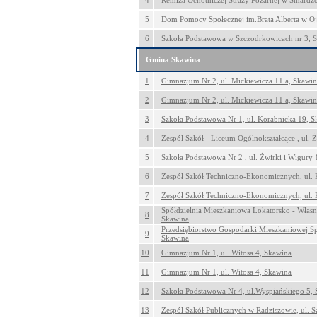
4
Remiza Ochotniczej Straży Pożarnej w Smardz
5
Dom Pomocy Społecznej im.Brata Alberta w O
6
Szkoła Podstawowa w Szczodrkowicach nr 3, 
Gmina Skawina
1
Gimnazjum Nr 2, ul. Mickiewicza 11 a, Skawin
2
Gimnazjum Nr 2, ul. Mickiewicza 11 a, Skawin
3
Szkoła Podstawowa Nr 1, ul. Korabnicka 19, S
4
Zespół Szkół - Liceum Ogólnokształcące , ul. 
5
Szkoła Podstawowa Nr 2 , ul. Żwirki i Wigury
6
Zespół Szkół Techniczno-Ekonomicznych, ul. 
7
Zespół Szkół Techniczno-Ekonomicznych, ul. 
Spółdzielnia Mieszkaniowa Lokatorsko - Własn
8
Skawina
Przedsiębiorstwo Gospodarki Mieszkaniowej Sp.
9
Skawina
10
Gimnazjum Nr 1, ul. Witosa 4, Skawina
11
Gimnazjum Nr 1, ul. Witosa 4, Skawina
12
Szkoła Podstawowa Nr 4, ul.Wyspiańskiego 5,
13
Zespół Szkół Publicznych w Radziszowie, ul. 