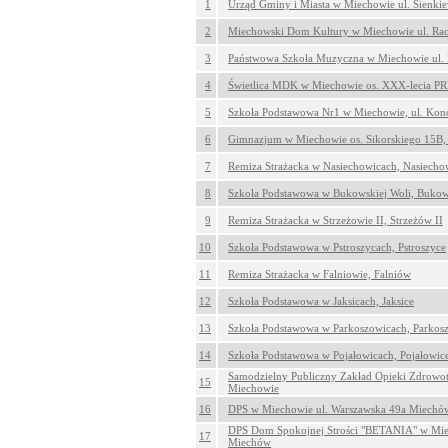
1
Urząd Gminy i Miasta w Miechowie ul. Sienki
2
Miechowski Dom Kultury w Miechowie ul. Ra
3
Państwowa Szkoła Muzyczna w Miechowie ul.
4
Świetlica MDK w Miechowie os. XXX-lecia PR
5
Szkoła Podstawowa Nr1 w Miechowie, ul. Kon
6
Gimnazjum w Miechowie os. Sikorskiego 15B
7
Remiza Strażacka w Nasiechowicach, Nasiecho
8
Szkoła Podstawowa w Bukowskiej Woli, Buko
9
Remiza Strażacka w Strzeżowie II, Strzeżów II
10
Szkoła Podstawowa w Pstroszycach, Pstroszyce
11
Remiza Strażacka w Falniowie, Falniów
12
Szkoła Podstawowa w Jaksicach, Jaksice
13
Szkoła Podstawowa w Parkoszowicach, Parkos
14
Szkoła Podstawowa w Pojałowicach, Pojałowic
Samodzielny Publiczny Zakład Opieki Zdrowot
15
Miechowie
16
DPS w Miechowie ul. Warszawska 49a Miechó
DPS Dom Spokojnej Strości "BETANIA" w Miec
17
Miechów