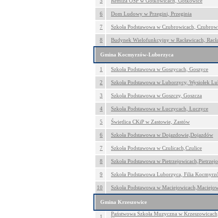
5
Remiza OSP w Gotkowicach, Gotkowice
6
Dom Ludowy w Przegini, Przeginia
7
Szkoła Podstawowa w Czubrowicach, Czubrow
8
Budynek Wielofunkcyjny w Racławicach, Racł
Gmina Kocmyrzów-Luborzyca
1
Szkoła Podstawowa w Goszycach, Goszyce
2
Szkoła Podstawowa w Luborzycy, Wysiołek Lu
3
Szkoła Podstawowa w Goszczy, Goszcza
4
Szkoła Podstawowa w Łuczycach, Łuczyce
5
Świetlica CKiP w Zastowie, Zastów
6
Szkoła Podstawowa w Dojazdowie,Dojazdów
7
Szkoła Podstawowa w Czulicach,Czulice
8
Szkoła Podstawowa w Pietrzejowicach,Pietrzej
9
Szkoła Podstawowa Luborzyca, Filia Kocmyr
10
Szkoła Podstawowa w Maciejowicach,Maciejow
Gmina Krzeszowice
Państwowa Szkoła Muzyczna w Krzeszowicach,
1