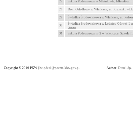
27
Szkoła Podstawowa w Mietniowie, Mietniów
28
Dom Osiedlowy w Wieliczce, ul. Krzyszkowick
29
Świetlica Środowiskowa w Wieliczce, ul. Refo
Świetlica Środowiskowa w Lednicy Górnej, Le
30
Górna
31
Szkoła Podstawowa nr 2 w Wieliczce, Szkoła fi
Copyright © 2010 PKW |
helpdesk@poczta.kbw.gov.pl
Author:
Dituel Sp. 