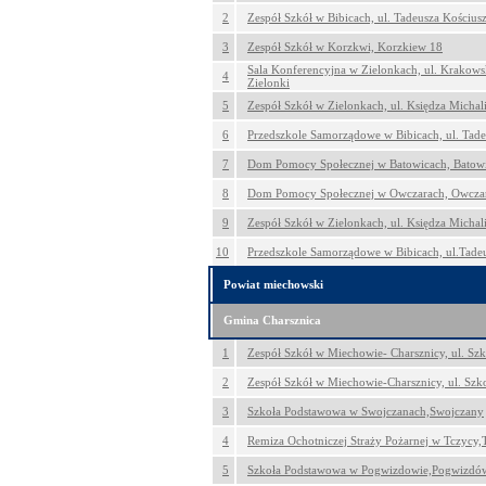
2
Zespół Szkół w Bibicach, ul. Tadeusza Kościus
3
Zespół Szkół w Korzkwi, Korzkiew 18
Sala Konferencyjna w Zielonkach, ul. Krakows
4
Zielonki
5
Zespół Szkół w Zielonkach, ul. Księdza Michali
6
Przedszkole Samorządowe w Bibicach, ul. Tade
7
Dom Pomocy Społecznej w Batowicach, Batow
8
Dom Pomocy Społecznej w Owczarach, Owcza
9
Zespół Szkół w Zielonkach, ul. Księdza Michali
10
Przedszkole Samorządowe w Bibicach, ul.Tadeu
Powiat miechowski
Gmina Charsznica
1
Zespół Szkół w Miechowie- Charsznicy, ul. Sz
2
Zespół Szkół w Miechowie-Charsznicy, ul. Sz
3
Szkoła Podstawowa w Swojczanach,Swojczany
4
Remiza Ochotniczej Straży Pożarnej w Tczycy,
5
Szkoła Podstawowa w Pogwizdowie,Pogwizdó