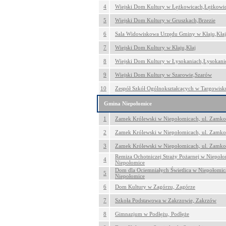
4
Wiejski Dom Kultury w Łężkowicach,Łężkowi
5
Wiejski Dom Kultury w Gruszkach,Brzezie
6
Sala Widowiskowa Urzędu Gminy w Kłaju,Kłaj
7
Wiejski Dom Kultury w Kłaju,Kłaj
8
Wiejski Dom Kultury w Łysokaniach,Łysokani
9
Wiejski Dom Kultury w Szarowie,Szarów
10
Zespół Szkół Ogólnokształcących w Targowisk
Gmina Niepołomice
1
Zamek Królewski w Niepołomicach, ul. Zamko
2
Zamek Królewski w Niepołomicach, ul. Zamko
3
Zamek Królewski w Niepołomicach, ul. Zamko
Remiza Ochotniczej Straży Pożarnej w Niepoło
4
Niepołomice
Dom dla Ociemniałych Świetlica w Niepołomic
5
Niepołomice
6
Dom Kultury w Zagórzu, Zagórze
7
Szkoła Podstawowa w Zakrzowie, Zakrzów
8
Gimnazjum w Podłężu, Podłęże