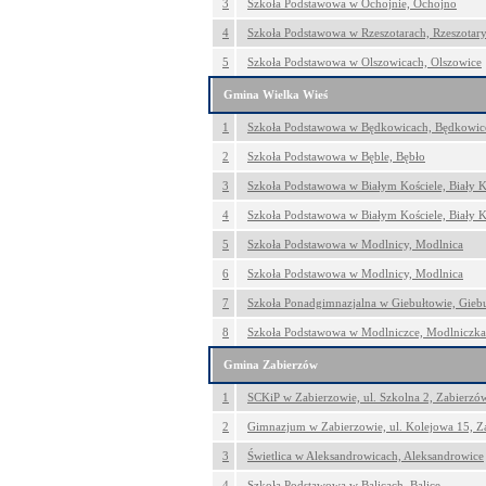
3
Szkoła Podstawowa w Ochojnie, Ochojno
4
Szkoła Podstawowa w Rzeszotarach, Rzeszotar
5
Szkoła Podstawowa w Olszowicach, Olszowice
Gmina Wielka Wieś
1
Szkoła Podstawowa w Będkowicach, Będkowic
2
Szkoła Podstawowa w Bęble, Bębło
3
Szkoła Podstawowa w Białym Kościele, Biały K
4
Szkoła Podstawowa w Białym Kościele, Biały K
5
Szkoła Podstawowa w Modlnicy, Modlnica
6
Szkoła Podstawowa w Modlnicy, Modlnica
7
Szkoła Ponadgimnazjalna w Giebułtowie, Gieb
8
Szkoła Podstawowa w Modlniczce, Modlniczka
Gmina Zabierzów
1
SCKiP w Zabierzowie, ul. Szkolna 2, Zabierzó
2
Gimnazjum w Zabierzowie, ul. Kolejowa 15, Z
3
Świetlica w Aleksandrowicach, Aleksandrowice
4
Szkoła Podstawowa w Balicach, Balice