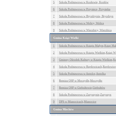
5
Szkoła Podstawowa w Kozłowie, Kozłów
6
Szkoła Podstawowa w Przysiece, Przysieka
7
Szkoła Podstawowa w Bryzdzyniu, Bryzdzyn
8
Szkoła Podstawowa w Wolicy, Wolica
9
Szkoła Podstawowa w Wierzbicy, Wierzbica
Gmina Książ Wielki
1
Szkoła Podstawowa w Książu Małym,Książ Ma
2
Szkoła Podstawowa w Książu Wielkim,Książ Wi
3
Gminny Ośrodek Kultury w Książu Wielkim,Ks
4
Szkoła Podstawowa w Rzędowicach,Rzędowice
5
Szkoła Podstawowa w Antolce,Antolka
6
Remiza OSP w Moczydle,Moczydło
7
Remiza OSP w Giebułtowie,Giebułtów
8
Szkoła Podstawowa w Zaryszynie,Zaryszyn
9
DPS w Mianocicach,Mianocice
Gmina Miechów