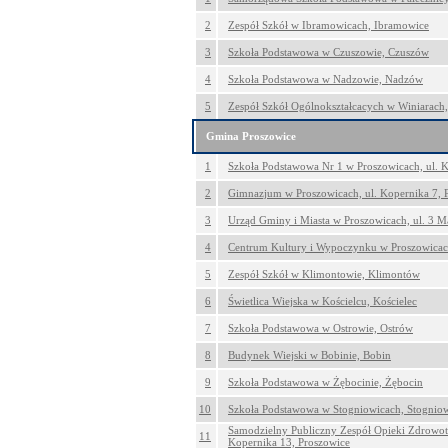
2
Zespół Szkół w Ibramowicach, Ibramowice
3
Szkoła Podstawowa w Czuszowie, Czuszów
4
Szkoła Podstawowa w Nadzowie, Nadzów
5
Zespół Szkół Ogólnokształcacych w Winiarach,
Gmina Proszowice
1
Szkoła Podstawowa Nr 1 w Proszowicach, ul. K
2
Gimnazjum w Proszowicach, ul. Kopernika 7, 
3
Urząd Gminy i Miasta w Proszowicach, ul. 3 M
4
Centrum Kultury i Wypoczynku w Proszowicac
5
Zespół Szkół w Klimontowie, Klimontów
6
Świetlica Wiejska w Kościelcu, Kościelec
7
Szkoła Podstawowa w Ostrowie, Ostrów
8
Budynek Wiejski w Bobinie, Bobin
9
Szkoła Podstawowa w Żębocinie, Żębocin
10
Szkoła Podstawowa w Stogniowicach, Stognio
Samodzielny Publiczny Zespół Opieki Zdrowot
11
Kopernika 13, Proszowice