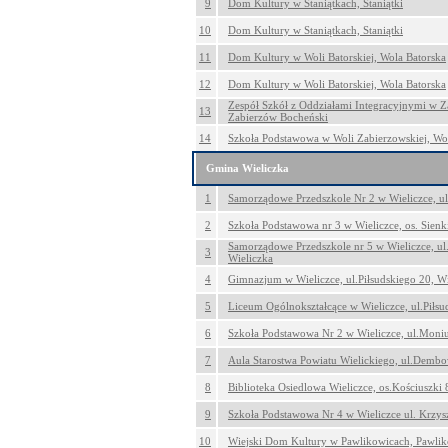
9
Dom Kultury w Staniątkach, Staniątki
10
Dom Kultury w Staniątkach, Staniątki
11
Dom Kultury w Woli Batorskiej, Wola Batorska
12
Dom Kultury w Woli Batorskiej, Wola Batorska
Zespół Szkół z Oddziałami Integracyjnymi w 
13
Zabierzów Bocheński
14
Szkoła Podstawowa w Woli Zabierzowskiej, Wo
Gmina Wieliczka
1
Samorządowe Przedszkole Nr 2 w Wieliczce, ul
2
Szkoła Podstawowa nr 3 w Wieliczce, os. Sienk
Samorządowe Przedszkole nr 5 w Wieliczce, ul
3
Wieliczka
4
Gimnazjum w Wieliczce, ul.Piłsudskiego 20, Wi
5
Liceum Ogólnokształcące w Wieliczce, ul.Piłsu
6
Szkoła Podstawowa Nr 2 w Wieliczce, ul.Moniu
7
Aula Starostwa Powiatu Wielickiego, ul.Dembo
8
Biblioteka Osiedlowa Wieliczce, os.Kościuszki 
9
Szkoła Podstawowa Nr 4 w Wieliczce ul. Krzys
10
Wiejski Dom Kultury w Pawlikowicach, Pawli