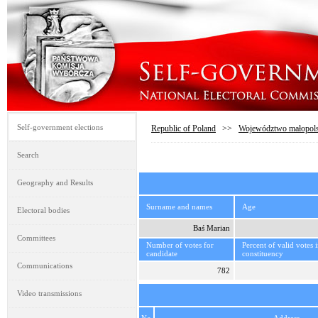
Self-government elections
Republic of Poland
>>
Województwo małopols
Search
Geography and Results
Surname and names
Age
Electoral bodies
Baś Marian
Committees
Number of votes for
Percent of valid votes 
candidate
constituency
Communications
782
Video transmissions