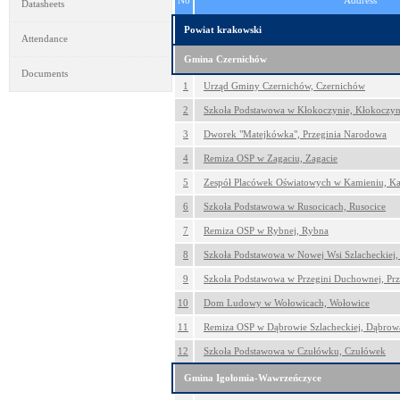
No
Address
Datasheets
Powiat krakowski
Attendance
Gmina Czernichów
Documents
1
Urząd Gminy Czernichów, Czernichów
2
Szkoła Podstawowa w Kłokoczynie, Kłokoczy
3
Dworek "Matejkówka", Przeginia Narodowa
4
Remiza OSP w Zagaciu, Zagacie
5
Zespół Placówek Oświatowych w Kamieniu, K
6
Szkoła Podstawowa w Rusocicach, Rusocice
7
Remiza OSP w Rybnej, Rybna
8
Szkoła Podstawowa w Nowej Wsi Szlacheckiej,
9
Szkoła Podstawowa w Przegini Duchownej, Pr
10
Dom Ludowy w Wołowicach, Wołowice
11
Remiza OSP w Dąbrowie Szlacheckiej, Dąbrow
12
Szkoła Podstawowa w Czułówku, Czułówek
Gmina Igołomia-Wawrzeńczyce