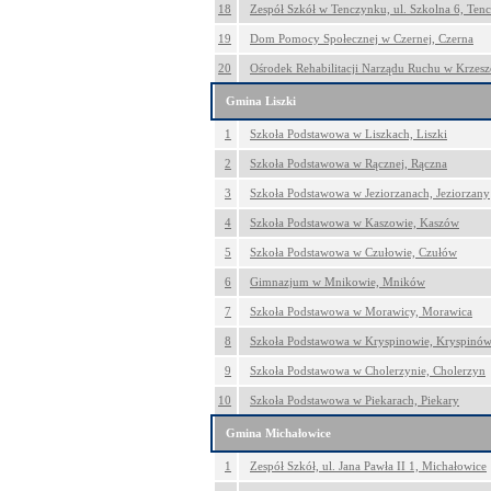
18
Zespół Szkół w Tenczynku, ul. Szkolna 6, Ten
19
Dom Pomocy Społecznej w Czernej, Czerna
20
Ośrodek Rehabilitacji Narządu Ruchu w Krzesz
Gmina Liszki
1
Szkoła Podstawowa w Liszkach, Liszki
2
Szkoła Podstawowa w Rącznej, Rączna
3
Szkoła Podstawowa w Jeziorzanach, Jeziorzany
4
Szkoła Podstawowa w Kaszowie, Kaszów
5
Szkoła Podstawowa w Czułowie, Czułów
6
Gimnazjum w Mnikowie, Mników
7
Szkoła Podstawowa w Morawicy, Morawica
8
Szkoła Podstawowa w Kryspinowie, Kryspinó
9
Szkoła Podstawowa w Cholerzynie, Cholerzyn
10
Szkoła Podstawowa w Piekarach, Piekary
Gmina Michałowice
1
Zespół Szkół, ul. Jana Pawła II 1, Michałowice