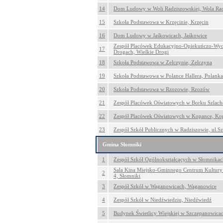
14
Dom Ludowy w Woli Radziszowskiej, Wola Ra
15
Szkoła Podstawowa w Krzęcinie, Krzęcin
16
Dom Ludowy w Jaśkowicach, Jaśkowice
Zespół Placówek Edukacyjno-Opiekuńczo-Wy
17
Drogach, Wielkie Drogi
18
Szkoła Podstawowa w Zelczynie, Zelczyna
19
Szkoła Podstawowa w Polance Hallera, Polanka
20
Szkoła Podstawowa w Rzozowie, Rzozów
21
Zespół Placówek Oświatowych w Borku Szlach
22
Zespół Placówek Oświatowych w Kopance, Ko
23
Zespół Szkół Publicznych w Radziszowie, ul.S
Gmina Słomniki
1
Zespół Szkół Ogólnokształcących w Słomnikac
Sala Kina Miejsko-Gminnego Centrum Kultury 
2
4, Słomniki
3
Zespół Szkół w Waganowicach, Waganowice
4
Zespół Szkół w Niedźwiedziu, Niedźwiedź
5
Budynek Świetlicy Wiejskiej w Szczepanowica