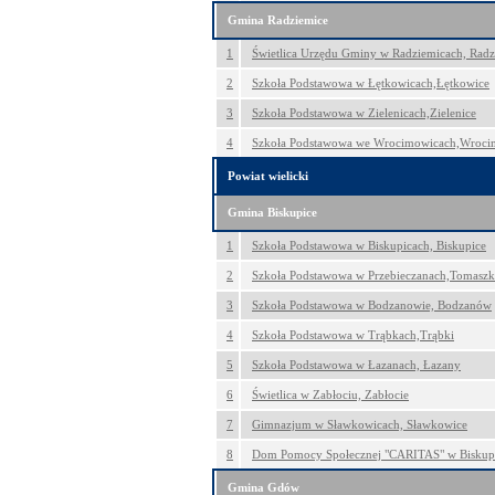
Gmina Radziemice
1
Świetlica Urzędu Gminy w Radziemicach, Radz
2
Szkoła Podstawowa w Łętkowicach,Łętkowice
3
Szkoła Podstawowa w Zielenicach,Zielenice
4
Szkoła Podstawowa we Wrocimowicach,Wroci
Powiat wielicki
Gmina Biskupice
1
Szkoła Podstawowa w Biskupicach, Biskupice
2
Szkoła Podstawowa w Przebieczanach,Tomasz
3
Szkoła Podstawowa w Bodzanowie, Bodzanów
4
Szkoła Podstawowa w Trąbkach,Trąbki
5
Szkoła Podstawowa w Łazanach, Łazany
6
Świetlica w Zabłociu, Zabłocie
7
Gimnazjum w Sławkowicach, Sławkowice
8
Dom Pomocy Społecznej "CARITAS" w Biskup
Gmina Gdów