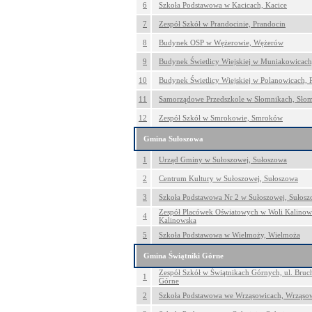
6
Szkoła Podstawowa w Kacicach, Kacice
7
Zespół Szkół w Prandocinie, Prandocin
8
Budynek OSP w Wężerowie, Wężerów
9
Budynek Świetlicy Wiejskiej w Muniakowicac
10
Budynek Świetlicy Wiejskiej w Polanowicach, 
11
Samorządowe Przedszkole w Słomnikach, Słom
12
Zespół Szkół w Smrokowie, Smroków
Gmina Sułoszowa
1
Urząd Gminy w Sułoszowej, Sułoszowa
2
Centrum Kultury w Sułoszowej, Sułoszowa
3
Szkoła Podstawowa Nr 2 w Sułoszowej, Sułos
Zespół Placówek Oświatowych w Woli Kalinowsk
4
Kalinowska
5
Szkoła Podstawowa w Wielmoży, Wielmoża
Gmina Świątniki Górne
Zespół Szkół w Świątnikach Górnych, ul. Bruch
1
Górne
2
Szkoła Podstawowa we Wrząsowicach, Wrząso