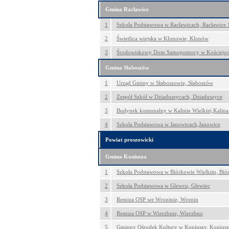
Gmina Racławice
1
Szkoła Podstawowa w Racławicach, Racławice 
2
Świetlica wiejska w Klonowie, Klonów
3
Środowiskowy Dom Samopomocy w Kościejowi
Gmina Słaboszów
1
Urząd Gminy w Słaboszowie, Słaboszów
2
Zespół Szkół w Dziaduszycach, Dziaduszyce
3
Budynek komunalny w Kalinie Wielkiej,Kalina
4
Szkoła Podstawowa w Janowicach,Janowice
Powiat proszowicki
Gmina Koniusza
1
Szkoła Podstawowa w Biórkowie Wielkim, Bió
2
Szkoła Podstawowa w Glewcu, Glewiec
3
Remiza OSP we Wroninie, Wronin
4
Remiza OSP w Wierzbnie, Wierzbno
5
Gminny Ośrodek Kultury w Koniuszy, Koniusz